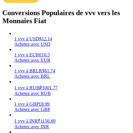
Conversions Populaires de vvv vers les
Monnaies Fiat
Gagner
1
vvv
à
USD
$
12.14
Achetez avec USD
1
vvv
à
EUR
€
10.5
Achetez avec EUR
1
vvv
à
BRL
R$
61.74
Achetez avec BRL
1
vvv
à
RUB
₽
1001.77
Achetez avec RUB
Cochon de puissance
1
vvv
à
GBP
£
8.99
Gagnez quotidiennement des récompenses compétitives
Achetez avec GBP
1
vvv
à
INR
₹
1156.89
Achetez avec INR