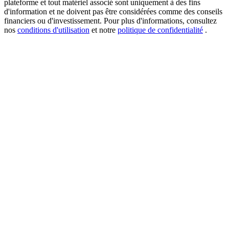
plateforme et tout matériel associé sont uniquement à des fins
d'information et ne doivent pas être considérées comme des conseils
financiers ou d'investissement. Pour plus d'informations, consultez
nos
conditions d'utilisation
et notre
politique de confidentialité
.
USDT New User Exclusive 10% APR
USDT Flexible Staking | Daily Rewards
BTC New User Exclusive: 6.5% APR
BTC Flexible Staking | Daily Rewards
Plus d'événements