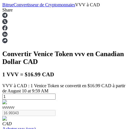
Bitrue
Convertisseur de Cryptomonnaies
VVV
à
CAD
Share
Contrats à terme
Convertir Venice Token
vvv
en Canadian
Dollar
CAD
1 VVV = $16.99 CAD
VVV à CAD : 1 Venice Token se convertit en $16.99 CAD à partir
de August 10 at 9:59 AM
Futures USDT
Futures utilisant l'USDT comme garantie
vvv
vvv
CAD
Acheter
vvv
(
vvv
)