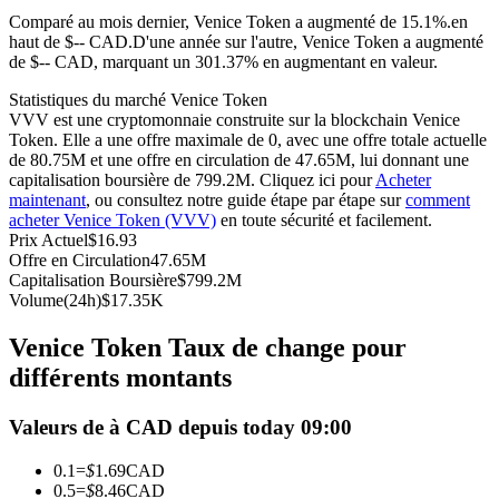
Comparé au mois dernier, Venice Token a augmenté de 15.1%.en
Futures USDC
haut de $-- CAD.
D'une année sur l'autre, Venice Token a augmenté
de $-- CAD, marquant un 301.37% en augmentant en valeur.
Futures utilisant l'USDC comme garantie
Statistiques du marché Venice Token
VVV est une cryptomonnaie construite sur la blockchain Venice
Token. Elle a une offre maximale de 0, avec une offre totale actuelle
de 80.75M et une offre en circulation de 47.65M, lui donnant une
capitalisation boursière de 799.2M. Cliquez ici pour
Acheter
maintenant
, ou consultez notre guide étape par étape sur
comment
acheter Venice Token (VVV)
en toute sécurité et facilement.
Prix Actuel
$
16.93
Offre en Circulation
47.65M
Capitalisation Boursière
$
799.2M
Copie de Trading
Volume(24h)
$
17.35K
Rejoignez les meilleurs traders
Venice Token Taux de change pour
différents montants
Valeurs de à CAD depuis today 09:00
0.1
=
$
1.69
CAD
0.5
=
$
8.46
CAD