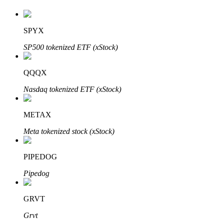
SPYX
SP500 tokenized ETF (xStock)
QQQX
Investissement automobile
Nasdaq tokenized ETF (xStock)
Obtenez des bénéfices à long terme et des intérêts flexibles
METAX
Meta tokenized stock (xStock)
PIPEDOG
Pipedog
Apprenez le Staking
GRVT
Découvrez comment gagner un revenu passif
Grvt