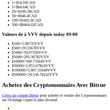
1
=
$
16.93
CAD
5
=
$
84.64
CAD
10
=
$
169.28
CAD
Devenez un trader de copie
50
=
$
846.4
CAD
100
=
$
1692.8
CAD
Profitez du partage des bénéfices et des commissions de copy
500
=
$
8464.02
CAD
trading
Valeurs de à VVV depuis today 09:00
$
100
=
5.90735
VVV
$
500
=
29.53678
VVV
$
1000
=
59.07356
VVV
$
5000
=
295.36782
VVV
$
10000
=
590.73564
VVV
$
50000
=
2,953.67824
VVV
$
100000
=
5,907.35648
VVV
$
500000
=
29,536.78242
VVV
Information
Analyse de mégadonnées, y compris des informations
Achetez des Cryptomonnaies Avec Bitrue
commerciales, etc.
Créez un compte Bitrue
pour acheter et vendre des Cryptomonnaies
sur l'échange crypto le plus sécurisé.