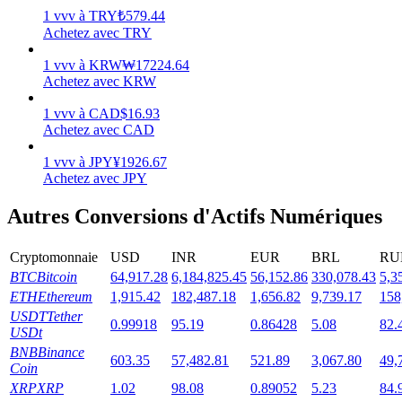
1
vvv
à
TRY
₺
579.44
Achetez avec TRY
1
vvv
à
KRW
₩
17224.64
Achetez avec KRW
Jalonnement
1
vvv
à
CAD
$
16.93
Des rendements élevés et un accès instantané
Achetez avec CAD
1
vvv
à
JPY
¥
1926.67
Achetez avec JPY
Autres Conversions d'Actifs Numériques
Cryptomonnaie
USD
INR
EUR
BRL
RU
BTC
Bitcoin
64,917.28
6,184,825.45
56,152.86
330,078.43
5,3
ETH
Ethereum
1,915.42
182,487.18
1,656.82
9,739.17
158
Launchpool
USDT
Tether
0.99918
95.19
0.86428
5.08
82.
USDt
Staking flexible pour gagner des jetons populaires
BNB
Binance
603.35
57,482.81
521.89
3,067.80
49,
Coin
XRP
XRP
1.02
98.08
0.89052
5.23
84.