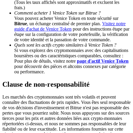
(Tous les taux affichés sont approximatifs et excluent les
frais.)
Comment acheter 1 Venice Token sur Bitrue ?
BTC Welcome Rewards
Vous pouvez acheter Venice Token en toute sécurité sur
Bitrue
, un échange centralisé de premier plan.
Visitez notre
Deposit & Trade BTC to Share 25000 USDT prize pool!
guide d'achat de Venice Token
pour des instructions étape par
étape sur la configuration de votre portefeuille, la vérification
de votre identité et la passation de votre commande.
Quels sont les actifs crypto similaires à Venice Token ?
Deposit CASHCAT & Win
Si vous explorez des cryptomonnaies avec des capitalisations
boursières ou des caractéristiques comparables, consultez :
Share 500000 CASHCAT prize pool
Pour plus de détails, visitez notre
page d'actif Venice Token
pour découvrir des pièces et altcoins connexes par catégorie
ou performance.
Clause de non-responsabilité
Exclusive for BitMart Users
Register & Trade to Win 500,000 USDT
Les marchés des cryptomonnaies sont très volatils et peuvent
connaître des fluctuations de prix rapides. Vous êtes seul responsable
de vos décisions d'investissement et Bitrue n'est pas responsable des
pertes que vous pourriez subir. Nous nous appuyons sur des sources
tierces pour les prix et autres données liées aux crypto-monnaies
Precious Metals Trading Carnival
répertoriées ci-dessus, et nous ne sommes pas responsables de leur
fiabilité ou de leur exactitude. Les informations fournies sur cette
Trade Gold & Silver · 33,333 USDT Bonus