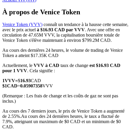
À propos de Venice Token
Venice Token (VVV)
connaît un tendance à la hausse cette semaine,
avec le prix actuel
à $16.93 CAD par VVV
. Avec une offre en
Futures COIN-M
circulation de 47.65M VVV, la capitalisation boursière totale de
Venice Token s'élève maintenant à environ $799.2M CAD.
Contrats à terme sur crypto-monnaie
Au cours des dernières 24 heures, le volume de trading de Venice
Token a atteint $17.35K CAD
TradFi
Actuellement, le
VVV à CAD
taux de change
est $16.93 CAD
pour 1 VVV
. Cela signifie :
Produits dérivés sur actions, forex, métaux précieux et matières
premières
1
VVV
=
$
16.93
CAD
$
1
CAD
=
0.05907358
VVV
(Remarque : Les frais de change et les coûts de gaz ne sont pas
inclus.)
Au cours des 7 derniers jours, le prix de Venice Token a augmenté
de 2.55%.
Au cours des 24 dernières heures, le taux a fluctué de
7.9%, atteignant un maximum de $0 CAD et un minimum de $0
CAD.