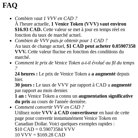
FAQ
Combien vaut 1 VVV en CAD ?
À l'heure actuelle,
1 Venice Token (VVV) vaut environ
$16.93 CAD.
Cette valeur se met à jour en temps réel en
fonction du taux de marché actuel.
Combien de VVV puis-je obtenir pour 1 CAD ?
Au taux de change actuel,
$1 CAD peut acheter 0.05907358
VVV.
Cette valeur fluctue en fonction des conditions du
marché.
Parrainage
Comment le prix de Venice Token a-t-il évolué au fil du temps
Invitez un ami pour recevoir des récompenses en espèces
?
24 heures :
Le prix de Venice Token a
a augmenté
depuis
BTC Welcome Rewards
hier.
30 jours :
Le taux de VVV par rapport à CAD a
augmenté
par rapport au mois dernier.
1 an :
Venice Token a connu un
augmentation significative
du prix
au cours de l'année dernière.
Comment convertir VVV en CAD ?
Utilisez notre
VVV à CAD convertisseur
en haut de cette
page pour convertir instantanément Venice Token en
Canadian Dollar. Voici quelques exemples rapides :
$10 CAD = 0.59073584 VVV
10 VVV = $169.28 CAD