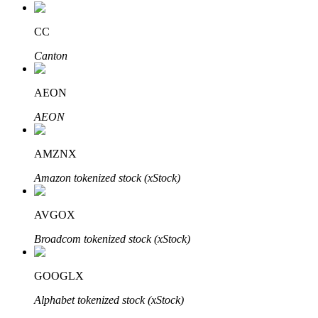
Bitrue
AI
CC
Canton
AEON
AEON
Partenaires Bitrue
AMZNX
Amazon tokenized stock (xStock)
AVGOX
Broadcom tokenized stock (xStock)
GOOGLX
Affiliés Bitrue
Alphabet tokenized stock (xStock)
Jusqu'à 65 % de commissions !