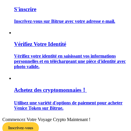
S'inscrire
Inscrivez-vous sur Bitrue avec votre adresse e-mail.
Guide
Vérifiez Votre Identité
Guide de démarrage des contrats à terme
Vérifiez votre identité en saisissant vos informations
personnelles et en téléchargeant une pièce d'identité avec
photo valide.
Achetez des cryptomonnaies！
Utilisez une variété d'options de paiement pour acheter
Stratégies de trading
Venice Token sur Bitrue.
Apprenez à rester rentable
Commencez Votre Voyage Crypto Maintenant !
Inscrivez-vous