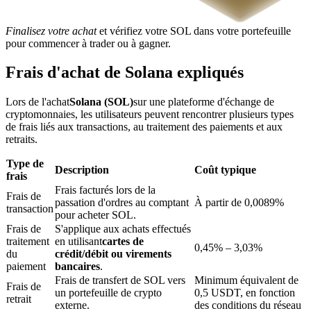
Finalisez votre achat
et vérifiez votre SOL dans votre portefeuille
pour commencer à trader ou à gagner.
Frais d'achat de Solana expliqués
Blocages BTR
Lors de l'achat
Solana (SOL)
sur une plateforme d'échange de
cryptomonnaies, les utilisateurs peuvent rencontrer plusieurs types
Des investissements exclusifs pour les détenteurs de BTR
de frais liés aux transactions, au traitement des paiements et aux
retraits.
Type de
Description
Coût typique
frais
Frais facturés lors de la
Frais de
passation d'ordres au comptant
À partir de 0,0089%
transaction
pour acheter SOL.
Frais de
S'applique aux achats effectués
traitement
en utilisant
cartes de
0,45% – 3,03%
du
crédit/débit ou virements
Prêts
paiement
bancaires
.
Frais de transfert de SOL vers
Minimum équivalent de
Service d'emprunt adossé à des cryptomonnaies
Frais de
un portefeuille de crypto
0,5 USDT, en fonction
retrait
externe.
des conditions du réseau