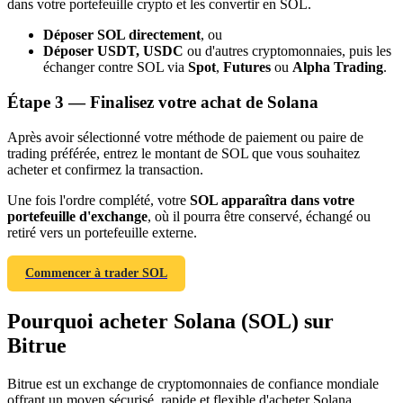
dans votre portefeuille crypto et les convertir en SOL.
Déposer SOL directement
, ou
Déposer USDT, USDC
ou d'autres cryptomonnaies, puis les
échanger contre SOL via
Spot
,
Futures
ou
Alpha Trading
.
Étape
3 —
Finalisez votre achat de Solana
Après avoir sélectionné votre méthode de paiement ou paire de
trading préférée, entrez le montant de SOL que vous souhaitez
Parrainage
acheter et confirmez la transaction.
Invitez un ami pour recevoir des récompenses en espèces
Une fois l'ordre complété, votre
SOL apparaîtra dans votre
portefeuille d'exchange
, où il pourra être conservé, échangé ou
BTC Welcome Rewards
retiré vers un portefeuille externe.
Commencer à trader SOL
Pourquoi acheter Solana (SOL) sur
Bitrue
Bitrue est un exchange de cryptomonnaies de confiance mondiale
offrant un moyen sécurisé, rapide et flexible d'acheter Solana.