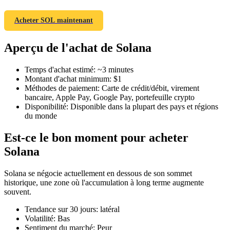
Acheter SOL maintenant
Aperçu de l'achat de Solana
Futures COIN-M
Temps d'achat estimé
:
~3 minutes
Contrats à terme sur crypto-monnaie
Montant d'achat minimum
:
$1
Méthodes de paiement
:
Carte de crédit/débit, virement
bancaire, Apple Pay, Google Pay, portefeuille crypto
Disponibilité
:
Disponible dans la plupart des pays et régions
TradFi
du monde
Produits dérivés sur actions, forex, métaux précieux et matières
Est-ce le bon moment pour acheter
premières
Solana
Solana se négocie actuellement en dessous de son sommet
historique, une zone où l'accumulation à long terme augmente
souvent.
Tendance sur 30 jours
:
latéral
Volatilité
:
Bas
Sentiment du marché
:
Peur