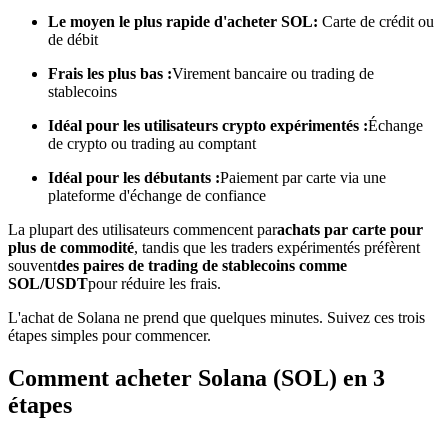
Le moyen le plus rapide d'acheter SOL:
Carte de crédit ou
de débit
Devenez un trader de copie
Frais les plus bas :
Virement bancaire ou trading de
Profitez du partage des bénéfices et des commissions de copy
stablecoins
trading
Idéal pour les utilisateurs crypto expérimentés :
Échange
de crypto ou trading au comptant
Idéal pour les débutants :
Paiement par carte via une
plateforme d'échange de confiance
La plupart des utilisateurs commencent par
achats par carte pour
plus de commodité
, tandis que les traders expérimentés préfèrent
souvent
des paires de trading de stablecoins comme
SOL/USDT
pour réduire les frais.
Information
L'achat de Solana ne prend que quelques minutes. Suivez ces trois
étapes simples pour commencer.
Analyse de mégadonnées, y compris des informations
commerciales, etc.
Comment acheter Solana (SOL) en 3
étapes