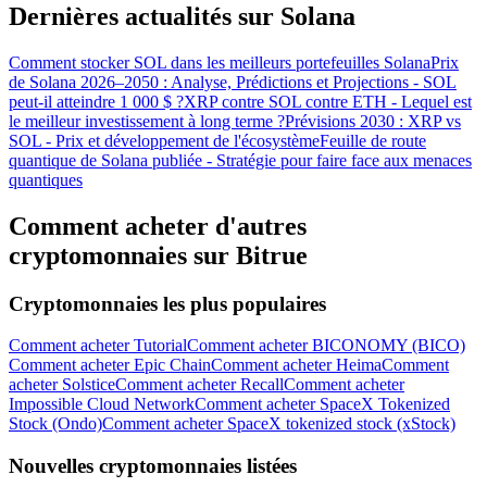
Dernières actualités sur Solana
Comment stocker SOL dans les meilleurs portefeuilles Solana
Prix
de Solana 2026–2050 : Analyse, Prédictions et Projections - SOL
peut-il atteindre 1 000 $ ?
XRP contre SOL contre ETH - Lequel est
le meilleur investissement à long terme ?
Prévisions 2030 : XRP vs
SOL - Prix et développement de l'écosystème
Feuille de route
quantique de Solana publiée - Stratégie pour faire face aux menaces
quantiques
Comment acheter d'autres
cryptomonnaies sur Bitrue
Cryptomonnaies les plus populaires
Comment acheter Tutorial
Comment acheter BICONOMY (BICO)
Comment acheter Epic Chain
Comment acheter Heima
Comment
acheter Solstice
Comment acheter Recall
Comment acheter
Impossible Cloud Network
Comment acheter SpaceX Tokenized
Stock (Ondo)
Comment acheter SpaceX tokenized stock (xStock)
Nouvelles cryptomonnaies listées