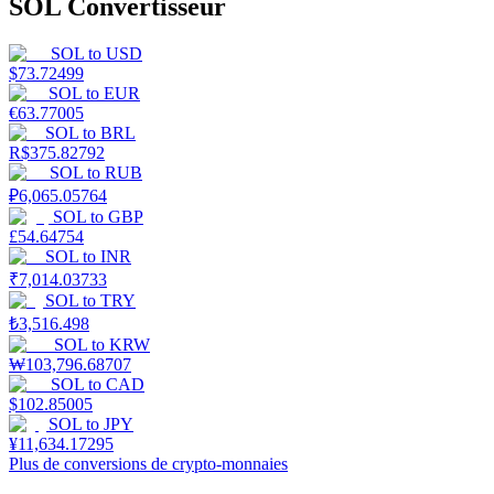
SOL Convertisseur
SOL
to
USD
$
73.72499
SOL
to
EUR
€
63.77005
SOL
to
BRL
R$
375.82792
SOL
to
RUB
₽
6,065.05764
SOL
to
GBP
£
54.64754
SOL
to
INR
₹
7,014.03733
SOL
to
TRY
₺
3,516.498
SOL
to
KRW
₩
103,796.68707
SOL
to
CAD
$
102.85005
SOL
to
JPY
¥
11,634.17295
Plus de conversions de crypto-monnaies