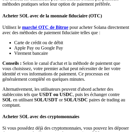
méthodes pratiques selon leur option de paiement préférée.
Bitrue
AI
Acheter SOL avec de la monnaie fiduciaire (OTC)
Utilisez le
marché OTC de Bitrue
pour acheter Solana directement
avec des méthodes de paiement fiduciaire telles que :
Carte de crédit ou de débit
Apple Pay ou Google Pay
Virement bancaire
Partenaires Bitrue
Conseils :
Selon le canal d'achat et la méthode de paiement que
vous choisissez, votre premier achat peut nécessiter de lier votre
identité et vos informations de paiement. Ce processus est
généralement complété en quelques minutes.
Alternativement, les utilisateurs peuvent d'abord acheter des
stablecoins tels que
USDT ou USDC
, puis les échanger contre
SOL
en utilisant
SOL/USDT
or
SOL/USDC
paires de trading au
comptant.
Affiliés Bitrue
Acheter SOL avec des cryptomonnaies
Jusqu'à 65 % de commissions !
Si vous possédez déjà des cryptomonnaies, vous pouvez les déposer