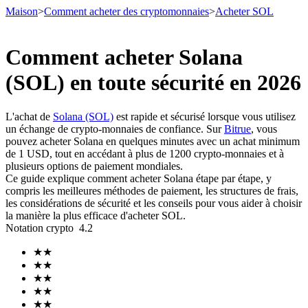
Maison
>
Comment acheter des cryptomonnaies
>
Acheter SOL
Comment acheter Solana
(SOL) en toute sécurité en 2026
Contrats à terme
L'achat de
Solana (SOL)
est rapide et sécurisé lorsque vous utilisez
un échange de crypto-monnaies de confiance. Sur
Bitrue
, vous
pouvez acheter Solana en quelques minutes avec un achat minimum
de 1 USD, tout en accédant à plus de 1200 crypto-monnaies et à
plusieurs options de paiement mondiales.
Ce guide explique comment acheter Solana étape par étape, y
compris les meilleures méthodes de paiement, les structures de frais,
les considérations de sécurité et les conseils pour vous aider à choisir
la manière la plus efficace d'acheter SOL.
Futures USDT
Notation crypto
4.2
Futures utilisant l'USDT comme garantie
★
★
★
★
★
★
★
★
★
★