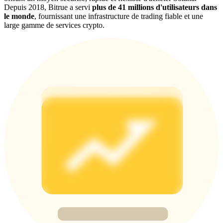
Depuis 2018, Bitrue a servi
plus de 41 millions d'utilisateurs dans
le monde
, fournissant une infrastructure de trading fiable et une
BTC Welcome Rewards
large gamme de services crypto.
Deposit & Trade BTC to Share 25000 USDT prize pool!
Deposit CASHCAT & Win
Share 500000 CASHCAT prize pool
Exclusive for BitMart Users
Register & Trade to Win 500,000 USDT
Precious Metals Trading Carnival
Trade Gold & Silver · 33,333 USDT Bonus