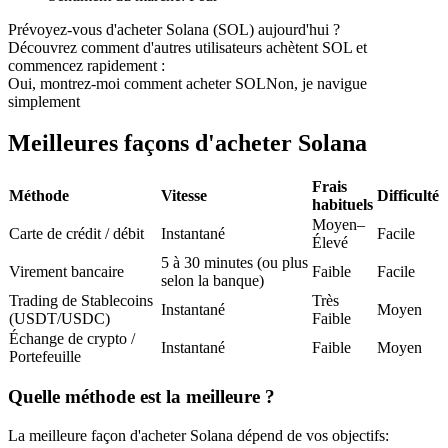
Futures USDC
Prévoyez-vous d'acheter Solana (SOL) aujourd'hui ?
Découvrez comment d'autres utilisateurs achètent SOL et
Futures utilisant l'USDC comme garantie
commencez rapidement :
Oui, montrez-moi comment acheter SOL
Non, je navigue
simplement
Meilleures façons d'acheter Solana
Frais
Méthode
Vitesse
Difficulté
habituels
Moyen–
Carte de crédit / débit
Instantané
Facile
Élevé
Copie de Trading
5 à 30 minutes (ou plus
Virement bancaire
Faible
Facile
selon la banque)
Rejoignez les meilleurs traders
Trading de Stablecoins
Très
Instantané
Moyen
(USDT/USDC)
Faible
Échange de crypto /
Instantané
Faible
Moyen
Portefeuille
Quelle méthode est la meilleure ?
La meilleure façon d'acheter Solana dépend de vos objectifs: