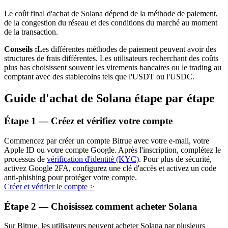
Le coût final d'achat de Solana dépend de la méthode de paiement,
de la congestion du réseau et des conditions du marché au moment
de la transaction.
Conseils :
Les différentes méthodes de paiement peuvent avoir des
structures de frais différentes. Les utilisateurs recherchant des coûts
plus bas choisissent souvent les virements bancaires ou le trading au
comptant avec des stablecoins tels que l'USDT ou l'USDC.
Investissement automobile
Guide d'achat de Solana étape par étape
Obtenez des bénéfices à long terme et des intérêts flexibles
Étape
1 —
Créez et vérifiez votre compte
Commencez par créer un compte Bitrue avec votre e-mail, votre
Apple ID ou votre compte Google. Après l'inscription, complétez le
processus de
vérification d'identité (KYC)
. Pour plus de sécurité,
activez Google 2FA, configurez une clé d'accès et activez un code
anti-phishing pour protéger votre compte.
Créer et vérifier le compte
>
Apprenez le Staking
Étape
2 —
Choisissez comment acheter Solana
Découvrez comment gagner un revenu passif
Sur Bitrue, les utilisateurs peuvent acheter Solana par plusieurs