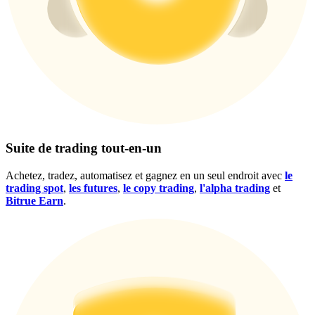
Gagnez des prix et des récompenses exclusives
Se connecter
S'inscrire
Suite de trading tout-en-un
Achetez, tradez, automatisez et gagnez en un seul endroit avec
le
Se connecter
S'inscrire
trading spot
,
les futures
,
le copy trading
,
l'alpha trading
et
Bitrue Earn
.
Centre de
récompenses