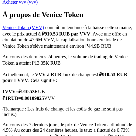
Acheter
vvv
(
vvv
)
À propos de Venice Token
Venice Token (VVV)
connaît un tendance à la baisse cette semaine,
Futures COIN-M
avec le prix actuel
à ₽910.53 RUB par VVV
. Avec une offre en
circulation de 47.6M VVV, la capitalisation boursière totale de
Contrats à terme sur crypto-monnaie
Venice Token s'élève maintenant à environ ₽44.9B RUB.
Au cours des dernières 24 heures, le volume de trading de Venice
Token a atteint ₽13.35K RUB
TradFi
Actuellement, le
VVV à RUB
taux de change
est ₽910.53 RUB
Produits dérivés sur actions, forex, métaux précieux et matières
pour 1 VVV
. Cela signifie :
premières
1
VVV
=
₽
910.53
RUB
₽
1
RUB
=
0.00109825
VVV
(Remarque : Les frais de change et les coûts de gaz ne sont pas
inclus.)
Au cours des 7 derniers jours, le prix de Venice Token a diminué de
4.5%.
Au cours des 24 dernières heures, le taux a fluctué de 0.73%,