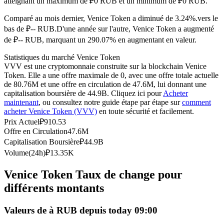
atteignant un maximum de ₽0 RUB et un minimum de ₽0 RUB.
Futures USDC
Comparé au mois dernier, Venice Token a diminué de 3.24%.vers le
Futures utilisant l'USDC comme garantie
bas de ₽-- RUB.
D'une année sur l'autre, Venice Token a augmenté
de ₽-- RUB, marquant un 290.07% en augmentant en valeur.
Statistiques du marché Venice Token
VVV est une cryptomonnaie construite sur la blockchain Venice
Token. Elle a une offre maximale de 0, avec une offre totale actuelle
de 80.76M et une offre en circulation de 47.6M, lui donnant une
capitalisation boursière de 44.9B. Cliquez ici pour
Acheter
maintenant
, ou consultez notre guide étape par étape sur
comment
acheter Venice Token (VVV)
en toute sécurité et facilement.
Prix Actuel
₽
910.53
Copie de Trading
Offre en Circulation
47.6M
Capitalisation Boursière
₽
44.9B
Rejoignez les meilleurs traders
Volume(24h)
₽
13.35K
Venice Token Taux de change pour
différents montants
Valeurs de à RUB depuis today 09:00