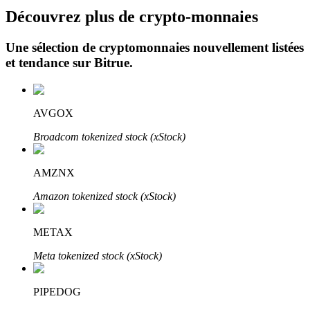
Découvrez plus de crypto-monnaies
Une sélection de cryptomonnaies nouvellement listées
et tendance sur
Bitrue
.
Investissement automobile
AVGOX
Obtenez des bénéfices à long terme et des intérêts flexibles
Broadcom tokenized stock (xStock)
AMZNX
Amazon tokenized stock (xStock)
METAX
Meta tokenized stock (xStock)
Apprenez le Staking
PIPEDOG
Découvrez comment gagner un revenu passif