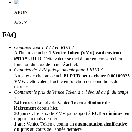
AEON
AEON
FAQ
Combien vaut 1 VVV en RUB ?
À l'heure actuelle,
1 Venice Token (VVV) vaut environ
Parrainage
₽910.53 RUB.
Cette valeur se met à jour en temps réel en
fonction du taux de marché actuel.
Invitez un ami pour recevoir des récompenses en espèces
Combien de VVV puis-je obtenir pour 1 RUB ?
BTC Welcome Rewards
Au taux de change actuel,
₽1 RUB peut acheter 0.00109825
VVV.
Cette valeur fluctue en fonction des conditions du
marché.
Comment le prix de Venice Token a-t-il évolué au fil du temps
?
24 heures :
Le prix de Venice Token a
diminué de
légèrement
depuis hier.
30 jours :
Le taux de VVV par rapport à RUB a
diminué
par
rapport au mois dernier.
1 an :
Venice Token a connu un
augmentation significative
du prix
au cours de l'année dernière.