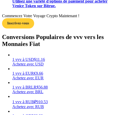
Utilisez une variété d'options de paiement pour acheter
Venice Token sur Bitrue.
Commencez Votre Voyage Crypto Maintenant !
Inscrivez-vous
Gagner
Conversions Populaires de vvv vers les
Monnaies Fiat
1
vvv
à
USD
$
11.16
Achetez avec USD
1
vvv
à
EUR
€
9.66
Achetez avec EUR
Cochon de puissance
1
vvv
à
BRL
R$
56.88
Gagnez quotidiennement des récompenses compétitives
Achetez avec BRL
1
vvv
à
RUB
₽
910.53
Achetez avec RUB