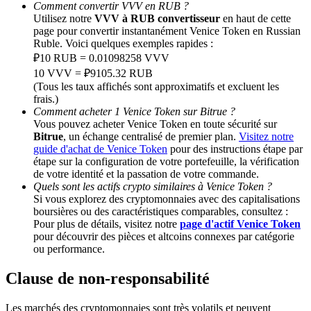
Comment convertir VVV en RUB ?
Utilisez notre
VVV à RUB convertisseur
en haut de cette
page pour convertir instantanément Venice Token en Russian
BTC Welcome Rewards
Ruble. Voici quelques exemples rapides :
Deposit & Trade BTC to Share 25000 USDT prize pool!
₽10 RUB = 0.01098258 VVV
10 VVV = ₽9105.32 RUB
(Tous les taux affichés sont approximatifs et excluent les
frais.)
Comment acheter 1 Venice Token sur Bitrue ?
Deposit CASHCAT & Win
Vous pouvez acheter Venice Token en toute sécurité sur
Bitrue
, un échange centralisé de premier plan.
Visitez notre
Share 500000 CASHCAT prize pool
guide d'achat de Venice Token
pour des instructions étape par
étape sur la configuration de votre portefeuille, la vérification
de votre identité et la passation de votre commande.
Quels sont les actifs crypto similaires à Venice Token ?
Exclusive for BitMart Users
Si vous explorez des cryptomonnaies avec des capitalisations
boursières ou des caractéristiques comparables, consultez :
Register & Trade to Win 500,000 USDT
Pour plus de détails, visitez notre
page d'actif Venice Token
pour découvrir des pièces et altcoins connexes par catégorie
ou performance.
Clause de non-responsabilité
Precious Metals Trading Carnival
Trade Gold & Silver · 33,333 USDT Bonus
Les marchés des cryptomonnaies sont très volatils et peuvent