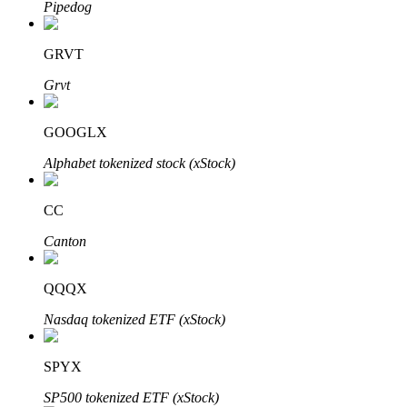
Pipedog
Bitrue
AI
GRVT
Grvt
GOOGLX
Alphabet tokenized stock (xStock)
Partenaires Bitrue
CC
Canton
QQQX
Nasdaq tokenized ETF (xStock)
Affiliés Bitrue
SPYX
Jusqu'à 65 % de commissions !
SP500 tokenized ETF (xStock)