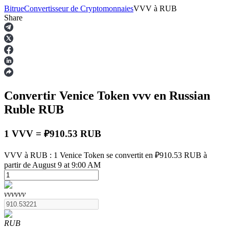
Bitrue
Convertisseur de Cryptomonnaies
VVV
à
RUB
Share
Contrats à terme
Convertir Venice Token
vvv
en Russian
Ruble
RUB
1 VVV = ₽910.53 RUB
VVV à RUB : 1 Venice Token se convertit en ₽910.53 RUB à
Futures USDT
partir de August 9 at 9:00 AM
Futures utilisant l'USDT comme garantie
vvv
vvv
RUB