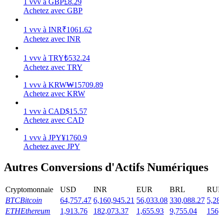
1
vvv
à
GBP
£
8.29
Achetez avec GBP
1
vvv
à
INR
₹
1061.62
Achetez avec INR
Jalonnement
1
vvv
à
TRY
₺
532.24
Achetez avec TRY
Des rendements élevés et un accès instantané
1
vvv
à
KRW
₩
15709.89
Achetez avec KRW
1
vvv
à
CAD
$
15.57
Achetez avec CAD
1
vvv
à
JPY
¥
1760.9
Achetez avec JPY
Autres Conversions d'Actifs Numériques
Launchpool
Staking flexible pour gagner des jetons populaires
Cryptomonnaie
USD
INR
EUR
BRL
RU
BTC
Bitcoin
64,757.47
6,160,945.21
56,033.08
330,088.27
5,2
ETH
Ethereum
1,913.76
182,073.37
1,655.93
9,755.04
156