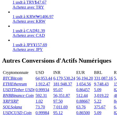
1
usdt
à
TRY
₺
47.67
Achetez avec TRY
Gagner
1
usdt
à
KRW
₩
1406.97
Achetez avec KRW
1
usdt
à
CAD
$
1.39
Achetez avec CAD
1
usdt
à
JPY
¥
157.69
Achetez avec JPY
Autres Conversions d'Actifs Numériques
Cochon de puissance
Cryptomonnaie
USD
INR
EUR
BRL
R
Gagnez quotidiennement des récompenses compétitives
BTC
Bitcoin
64,953.44
6,179,530.24
56,194.20
331,087.16
5
ETH
Ethereum
1,912.47
181,948.37
1,654.56
9,748.43
1
USDT
Tether USDt
0.99934
95.07
0.86457
5.09
8
BNB
Binance Coin
592.31
56,351.87
512.44
3,019.22
4
XRP
XRP
1.02
97.50
0.88667
5.22
8
SOL
Solana
73.70
7,011.69
63.76
375.67
6
USDC
USD Coin
0.99984
95.12
0.86500
5.09
8