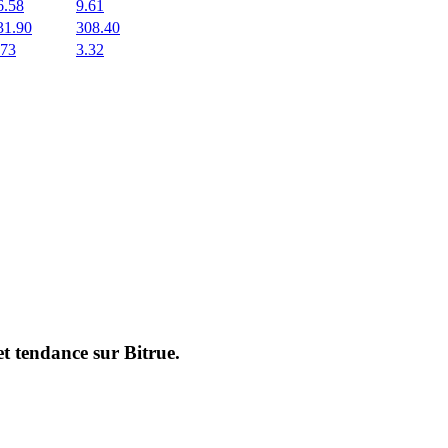
6.58
9.61
31.90
308.40
.73
3.32
et tendance sur
Bitrue
.