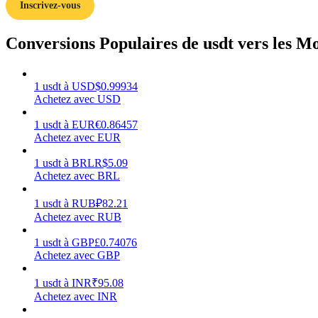
Inscrivez-vous
Guide
Conversions Populaires de usdt vers les M
Guide de démarrage des contrats à terme
1
usdt
à
USD
$
0.99934
Achetez avec USD
1
usdt
à
EUR
€
0.86457
Achetez avec EUR
1
usdt
à
BRL
R$
5.09
Achetez avec BRL
Stratégies de trading
1
usdt
à
RUB
₽
82.21
Achetez avec RUB
Apprenez à rester rentable
1
usdt
à
GBP
£
0.74076
Achetez avec GBP
1
usdt
à
INR
₹
95.08
Achetez avec INR