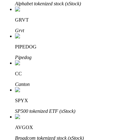
Alphabet tokenized stock (xStock)
Blocages BTR
GRVT
Des investissements exclusifs pour les détenteurs de BTR
Grvt
PIPEDOG
Pipedog
CC
Canton
Prêts
SPYX
Service d'emprunt adossé à des cryptomonnaies
SP500 tokenized ETF (xStock)
AVGOX
Broadcom tokenized stock (xStock)