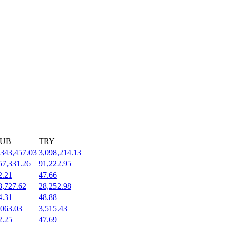
UB
TRY
,343,457.03
3,098,214.13
57,331.26
91,222.95
2.21
47.66
8,727.62
28,252.98
4.31
48.88
,063.03
3,515.43
2.25
47.69