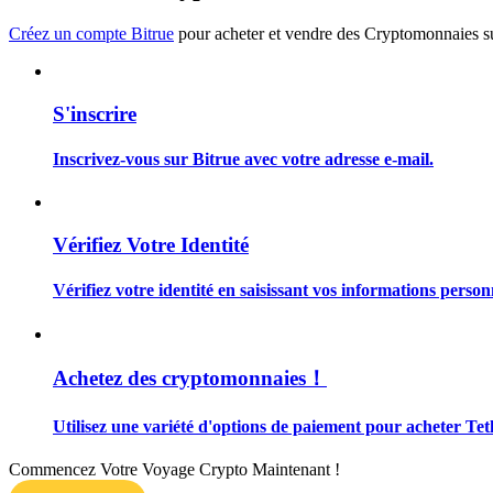
Devenez un trader de copie
Créez un compte Bitrue
pour acheter et vendre des Cryptomonnaies sur
Profitez du partage des bénéfices et des commissions de copy t
S'inscrire
Inscrivez-vous sur Bitrue avec votre adresse e-mail.
Vérifiez Votre Identité
Information
Vérifiez votre identité en saisissant vos informations person
Analyse de mégadonnées, y compris des informations commercia
Achetez des cryptomonnaies！
Utilisez une variété d'options de paiement pour acheter Te
Commencez Votre Voyage Crypto Maintenant !