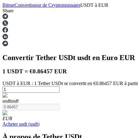
Bitrue
Convertisseur de Cryptomonnaies
USDT
à
EUR
Share
Contrats à terme
Convertir Tether USDt
usdt
en Euro
EUR
1 USDT = €0.86457 EUR
USDT à EUR : 1 Tether USDt se convertit en €0.86457 EUR à partir
Futures USDT
usdt
usdt
Futures utilisant l'USDT comme garantie
EUR
Acheter
usdt
(
usdt
)
À propos de Tether USDt