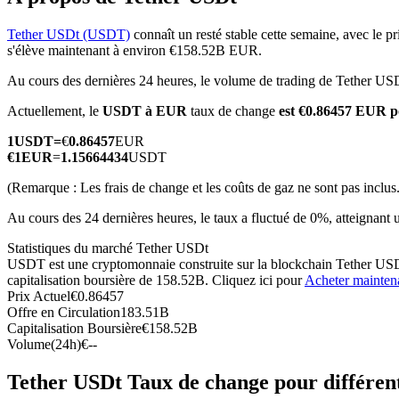
Tether USDt (USDT)
connaît un resté stable cette semaine, avec le pr
s'élève maintenant à environ €158.52B EUR.
Au cours des dernières 24 heures, le volume de trading de Tether US
Futures COIN-M
Actuellement, le
USDT à EUR
taux de change
est €0.86457 EUR 
Contrats à terme sur crypto-monnaie
1
USDT
=
€
0.86457
EUR
€
1
EUR
=
1.15664434
USDT
TradFi
(Remarque : Les frais de change et les coûts de gaz ne sont pas inclus.
Produits dérivés sur actions, forex, métaux précieux et matières
Au cours des 24 dernières heures, le taux a fluctué de 0%, atteig
Statistiques du marché Tether USDt
USDT est une cryptomonnaie construite sur la blockchain Tether USDt.
capitalisation boursière de 158.52B. Cliquez ici pour
Acheter mainten
Prix Actuel
€
0.86457
Offre en Circulation
183.51B
Capitalisation Boursière
€
158.52B
Volume(24h)
€
--
Tether USDt Taux de change pour différen
Futures USDC