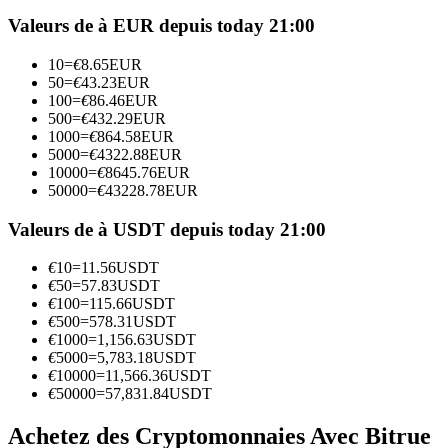
Futures utilisant l'USDC comme garantie
Valeurs de à EUR depuis today 21:00
10
=
€
8.65
EUR
50
=
€
43.23
EUR
100
=
€
86.46
EUR
500
=
€
432.29
EUR
1000
=
€
864.58
EUR
5000
=
€
4322.88
EUR
10000
=
€
8645.76
EUR
50000
=
€
43228.78
EUR
Copie de Trading
Valeurs de à USDT depuis today 21:00
Rejoignez les meilleurs traders
€
10
=
11.56
USDT
€
50
=
57.83
USDT
€
100
=
115.66
USDT
€
500
=
578.31
USDT
€
1000
=
1,156.63
USDT
€
5000
=
5,783.18
USDT
€
10000
=
11,566.36
USDT
€
50000
=
57,831.84
USDT
Achetez des Cryptomonnaies Avec Bitrue