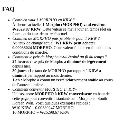
FAQ
Combien vaut 1 MORPHO en KRW ?
À l'heure actuelle,
1 Morpho (MORPHO) vaut environ
₩2629.87 KRW.
Cette valeur se met à jour en temps réel en
fonction du taux de marché actuel.
Combien de MORPHO puis-je obtenir pour 1 KRW ?
Au taux de change actuel,
₩1 KRW peut acheter
0.00038024 MORPHO.
Cette valeur fluctue en fonction des
Parrainage
conditions du marché.
Invitez un ami pour recevoir des récompenses en espèces
Comment le prix de Morpho a-t-il évolué au fil du temps ?
24 heures :
Le prix de Morpho a
diminué de légèrement
BTC Welcome Rewards
depuis hier.
30 jours :
Le taux de MORPHO par rapport à KRW a
diminué
par rapport au mois dernier.
1 an :
Morpho a connu un
resté relativement stable
au cours
de l'année dernière.
Comment convertir MORPHO en KRW ?
Utilisez notre
MORPHO à KRW convertisseur
en haut de
cette page pour convertir instantanément Morpho en South
Korean Won. Voici quelques exemples rapides :
₩10 KRW = 0.00380247 MORPHO
10 MORPHO = ₩26298.67 KRW