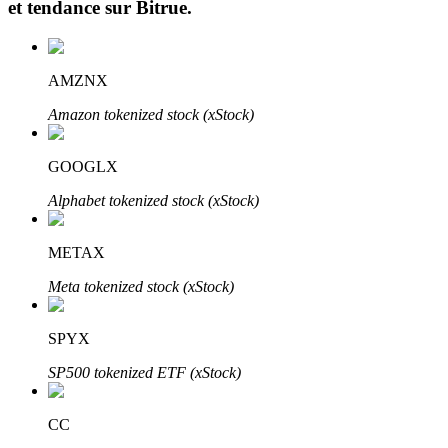
et tendance sur
Bitrue
.
AMZNX
Amazon tokenized stock (xStock)
Investissement automobile
GOOGLX
Obtenez des bénéfices à long terme et des intérêts flexibles
Alphabet tokenized stock (xStock)
METAX
Meta tokenized stock (xStock)
SPYX
SP500 tokenized ETF (xStock)
Apprenez le Staking
CC
Découvrez comment gagner un revenu passif