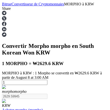
Bitrue
Convertisseur de Cryptomonnaies
MORPHO
à
KRW
Share
Contrats à terme
Convertir Morpho
morpho
en South
Korean Won
KRW
1 MORPHO = ₩2629.6 KRW
MORPHO à KRW : 1 Morpho se convertit en ₩2629.6 KRW à
partir de August 8 at 3:00 AM
Futures USDT
Futures utilisant l'USDT comme garantie
morpho
morpho
KRW
Acheter
morpho
(
morpho
)