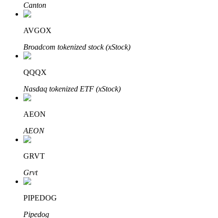
Canton
Bitrue
AI
AVGOX
Broadcom tokenized stock (xStock)
QQQX
Nasdaq tokenized ETF (xStock)
Partenaires Bitrue
AEON
AEON
GRVT
Grvt
Affiliés Bitrue
PIPEDOG
Jusqu'à 65 % de commissions !
Pipedog