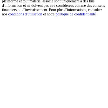
plateforme et tout matériel associé sont uniquement à des fins
d'information et ne doivent pas être considérées comme des conseils
financiers ou d'investissement. Pour plus d'informations, consultez
nos
conditions d'utilisation
et notre
politique de confidentialité
.
USDT New User Exclusive 10% APR
USDT Flexible Staking | Daily Rewards
BTC New User Exclusive: 6.5% APR
BTC Flexible Staking | Daily Rewards
Plus d'événements