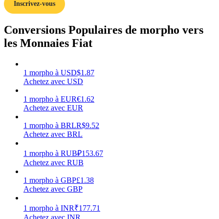
Inscrivez-vous
Conversions Populaires de morpho vers
les Monnaies Fiat
Gagner
1
morpho
à
USD
$
1.87
Achetez avec USD
1
morpho
à
EUR
€
1.62
Achetez avec EUR
1
morpho
à
BRL
R$
9.52
Achetez avec BRL
1
morpho
à
RUB
₽
153.67
Cochon de puissance
Achetez avec RUB
Gagnez quotidiennement des récompenses compétitives
1
morpho
à
GBP
£
1.38
Achetez avec GBP
1
morpho
à
INR
₹
177.71
Achetez avec INR