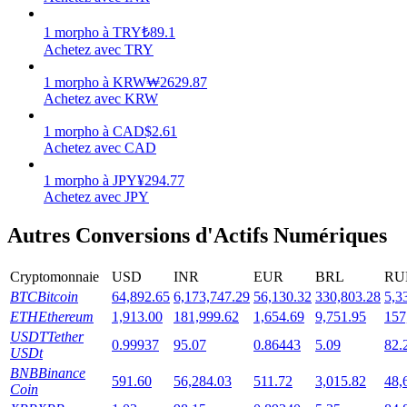
1
morpho
à
TRY
₺
89.1
Achetez avec TRY
1
morpho
à
KRW
₩
2629.87
Jalonnement
Achetez avec KRW
Des rendements élevés et un accès instantané
1
morpho
à
CAD
$
2.61
Achetez avec CAD
1
morpho
à
JPY
¥
294.77
Achetez avec JPY
Autres Conversions d'Actifs Numériques
Cryptomonnaie
USD
INR
EUR
BRL
RU
BTC
Bitcoin
64,892.65
6,173,747.29
56,130.32
330,803.28
5,3
Launchpool
ETH
Ethereum
1,913.00
181,999.62
1,654.69
9,751.95
157
USDT
Tether
0.99937
95.07
0.86443
5.09
82.
Staking flexible pour gagner des jetons populaires
USDt
BNB
Binance
591.60
56,284.03
511.72
3,015.82
48,
Coin