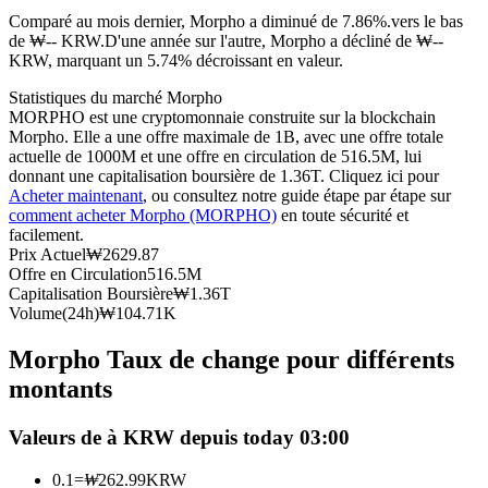
Comparé au mois dernier, Morpho a diminué de 7.86%.vers le bas
Futures USDC
de ₩-- KRW.
D'une année sur l'autre, Morpho a décliné de ₩--
KRW, marquant un 5.74% décroissant en valeur.
Futures utilisant l'USDC comme garantie
Statistiques du marché Morpho
MORPHO est une cryptomonnaie construite sur la blockchain
Morpho. Elle a une offre maximale de 1B, avec une offre totale
actuelle de 1000M et une offre en circulation de 516.5M, lui
donnant une capitalisation boursière de 1.36T. Cliquez ici pour
Acheter maintenant
, ou consultez notre guide étape par étape sur
comment acheter Morpho (MORPHO)
en toute sécurité et
facilement.
Prix Actuel
₩
2629.87
Offre en Circulation
516.5M
Copie de Trading
Capitalisation Boursière
₩
1.36T
Volume(24h)
₩
104.71K
Rejoignez les meilleurs traders
Morpho Taux de change pour différents
montants
Valeurs de à KRW depuis today 03:00
0.1
=
₩
262.99
KRW