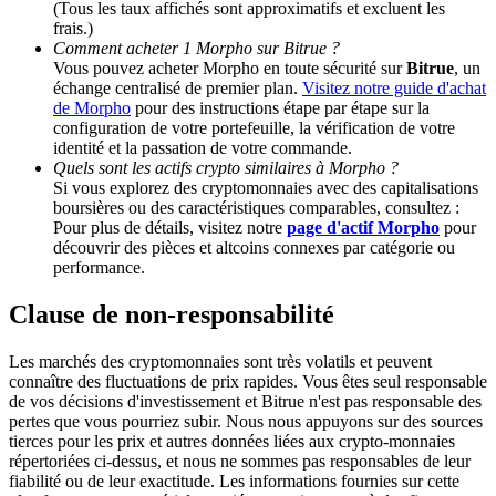
(Tous les taux affichés sont approximatifs et excluent les
frais.)
Comment acheter 1 Morpho sur Bitrue ?
BTC Welcome Rewards
Vous pouvez acheter Morpho en toute sécurité sur
Bitrue
, un
échange centralisé de premier plan.
Visitez notre guide d'achat
Deposit & Trade BTC to Share 25000 USDT prize pool!
de Morpho
pour des instructions étape par étape sur la
configuration de votre portefeuille, la vérification de votre
identité et la passation de votre commande.
Quels sont les actifs crypto similaires à Morpho ?
Deposit CASHCAT & Win
Si vous explorez des cryptomonnaies avec des capitalisations
boursières ou des caractéristiques comparables, consultez :
Share 500000 CASHCAT prize pool
Pour plus de détails, visitez notre
page d'actif Morpho
pour
découvrir des pièces et altcoins connexes par catégorie ou
performance.
Clause de non-responsabilité
Exclusive for BitMart Users
Register & Trade to Win 500,000 USDT
Les marchés des cryptomonnaies sont très volatils et peuvent
connaître des fluctuations de prix rapides. Vous êtes seul responsable
de vos décisions d'investissement et Bitrue n'est pas responsable des
pertes que vous pourriez subir. Nous nous appuyons sur des sources
tierces pour les prix et autres données liées aux crypto-monnaies
Precious Metals Trading Carnival
répertoriées ci-dessus, et nous ne sommes pas responsables de leur
fiabilité ou de leur exactitude. Les informations fournies sur cette
Trade Gold & Silver · 33,333 USDT Bonus