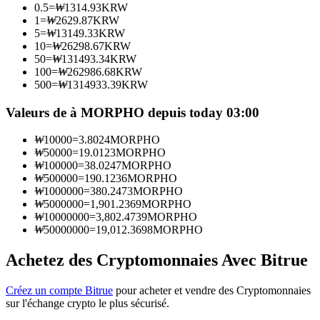
0.5
=
₩
1314.93
KRW
1
=
₩
2629.87
KRW
5
=
₩
13149.33
KRW
Devenez un trader de copie
10
=
₩
26298.67
KRW
50
=
₩
131493.34
KRW
Profitez du partage des bénéfices et des commissions de copy
100
=
₩
262986.68
KRW
trading
500
=
₩
1314933.39
KRW
Valeurs de à MORPHO depuis today 03:00
₩
10000
=
3.8024
MORPHO
₩
50000
=
19.0123
MORPHO
₩
100000
=
38.0247
MORPHO
₩
500000
=
190.1236
MORPHO
₩
1000000
=
380.2473
MORPHO
₩
5000000
=
1,901.2369
MORPHO
₩
10000000
=
3,802.4739
MORPHO
Information
₩
50000000
=
19,012.3698
MORPHO
Analyse de mégadonnées, y compris des informations
commerciales, etc.
Achetez des Cryptomonnaies Avec Bitrue
Créez un compte Bitrue
pour acheter et vendre des Cryptomonnaies
sur l'échange crypto le plus sécurisé.