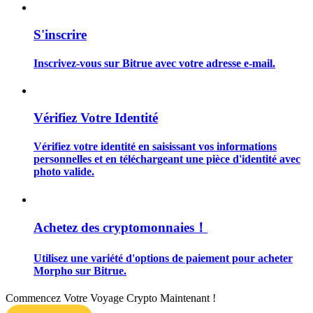
S'inscrire
Inscrivez-vous sur Bitrue avec votre adresse e-mail.
Guide
Guide de démarrage des contrats à terme
Vérifiez Votre Identité
Vérifiez votre identité en saisissant vos informations
personnelles et en téléchargeant une pièce d'identité avec
photo valide.
Achetez des cryptomonnaies！
Stratégies de trading
Utilisez une variété d'options de paiement pour acheter
Morpho sur Bitrue.
Apprenez à rester rentable
Commencez Votre Voyage Crypto Maintenant !