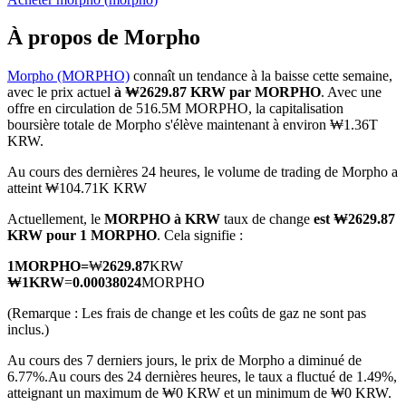
À propos de Morpho
Morpho (MORPHO)
connaît un tendance à la baisse cette semaine,
avec le prix actuel
à ₩2629.87 KRW par MORPHO
. Avec une
Futures COIN-M
offre en circulation de 516.5M MORPHO, la capitalisation
boursière totale de Morpho s'élève maintenant à environ ₩1.36T
Contrats à terme sur crypto-monnaie
KRW.
Au cours des dernières 24 heures, le volume de trading de Morpho a
atteint ₩104.71K KRW
TradFi
Actuellement, le
MORPHO à KRW
taux de change
est ₩2629.87
Produits dérivés sur actions, forex, métaux précieux et matières
KRW pour 1 MORPHO
. Cela signifie :
premières
1
MORPHO
=
₩
2629.87
KRW
₩
1
KRW
=
0.00038024
MORPHO
(Remarque : Les frais de change et les coûts de gaz ne sont pas
inclus.)
Au cours des 7 derniers jours, le prix de Morpho a diminué de
6.77%.
Au cours des 24 dernières heures, le taux a fluctué de 1.49%,
atteignant un maximum de ₩0 KRW et un minimum de ₩0 KRW.