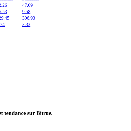
2.26
47.69
6.53
9.58
29.45
306.93
.74
3.33
et tendance sur
Bitrue
.