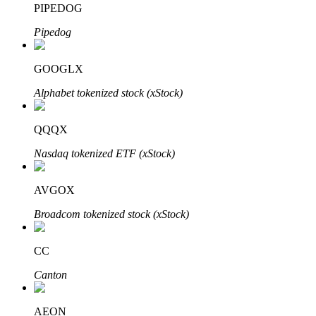
PIPEDOG
Pipedog
Blocages BTR
Des investissements exclusifs pour les détenteurs de BTR
GOOGLX
Alphabet tokenized stock (xStock)
QQQX
Nasdaq tokenized ETF (xStock)
AVGOX
Prêts
Broadcom tokenized stock (xStock)
Service d'emprunt adossé à des cryptomonnaies
CC
Canton
AEON