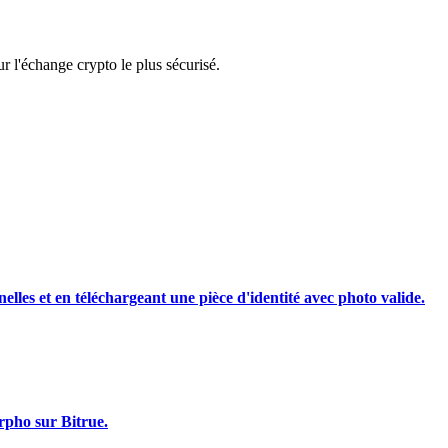
rading
 l'échange crypto le plus sécurisé.
les, etc.
nelles et en téléchargeant une pièce d'identité avec photo valide.
rpho sur Bitrue.