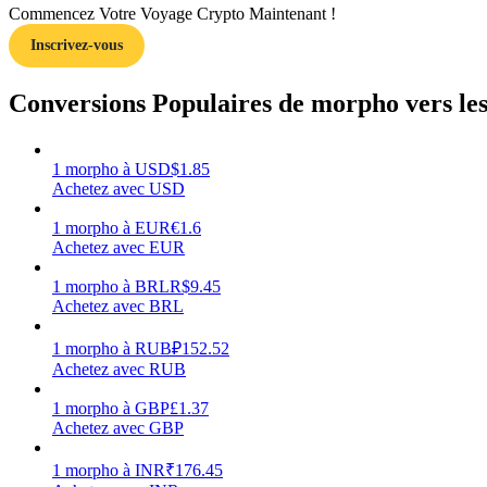
Commencez Votre Voyage Crypto Maintenant !
Inscrivez-vous
Guide
Guide de démarrage des contrats à terme
Conversions Populaires de morpho vers le
1
morpho
à
USD
$
1.85
Achetez avec USD
1
morpho
à
EUR
€
1.6
Achetez avec EUR
1
morpho
à
BRL
R$
9.45
Achetez avec BRL
Stratégies de trading
Apprenez à rester rentable
1
morpho
à
RUB
₽
152.52
Achetez avec RUB
1
morpho
à
GBP
£
1.37
Achetez avec GBP
1
morpho
à
INR
₹
176.45