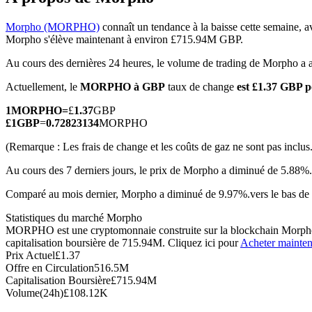
Morpho (MORPHO)
connaît un tendance à la baisse cette semaine, a
Morpho s'élève maintenant à environ £715.94M GBP.
Au cours des dernières 24 heures, le volume de trading de Morpho a
Futures COIN-M
Actuellement, le
MORPHO à GBP
taux de change
est £1.37 GBP
Contrats à terme sur crypto-monnaie
1
MORPHO
=
£
1.37
GBP
£
1
GBP
=
0.72823134
MORPHO
TradFi
(Remarque : Les frais de change et les coûts de gaz ne sont pas inclus.
Produits dérivés sur actions, forex, métaux précieux et matières
Au cours des 7 derniers jours, le prix de Morpho a diminué de 5.88%.
Comparé au mois dernier, Morpho a diminué de 9.97%.vers le bas de
Statistiques du marché Morpho
MORPHO est une cryptomonnaie construite sur la blockchain Morpho. E
capitalisation boursière de 715.94M. Cliquez ici pour
Acheter mainten
Prix Actuel
£
1.37
Offre en Circulation
516.5M
Capitalisation Boursière
£
715.94M
Volume(24h)
£
108.12K
Futures USDC