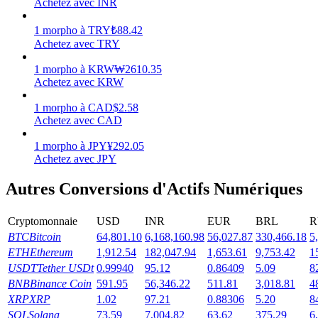
Achetez avec INR
Gagner
1
morpho
à
TRY
₺
88.42
Achetez avec TRY
1
morpho
à
KRW
₩
2610.35
Achetez avec KRW
1
morpho
à
CAD
$
2.58
Achetez avec CAD
1
morpho
à
JPY
¥
292.05
Achetez avec JPY
Cochon de puissance
Autres Conversions d'Actifs Numériques
Gagnez quotidiennement des récompenses compétitives
Cryptomonnaie
USD
INR
EUR
BRL
R
BTC
Bitcoin
64,801.10
6,168,160.98
56,027.87
330,466.18
5
ETH
Ethereum
1,912.54
182,047.94
1,653.61
9,753.42
1
USDT
Tether USDt
0.99940
95.12
0.86409
5.09
8
BNB
Binance Coin
591.95
56,346.22
511.81
3,018.81
4
XRP
XRP
1.02
97.21
0.88306
5.20
8
SOL
Solana
73.59
7,004.82
63.62
375.29
6