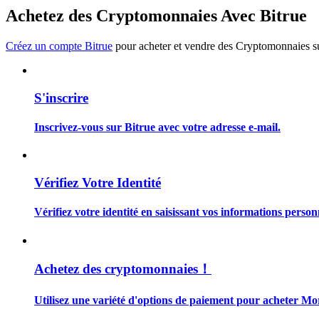
Devenez un trader de copie
Achetez des Cryptomonnaies Avec Bitrue
Profitez du partage des bénéfices et des commissions de copy t
Créez un compte Bitrue
pour acheter et vendre des Cryptomonnaies sur
S'inscrire
Inscrivez-vous sur Bitrue avec votre adresse e-mail.
Information
Vérifiez Votre Identité
Analyse de mégadonnées, y compris des informations commercia
Vérifiez votre identité en saisissant vos informations person
Achetez des cryptomonnaies！
Utilisez une variété d'options de paiement pour acheter Mo