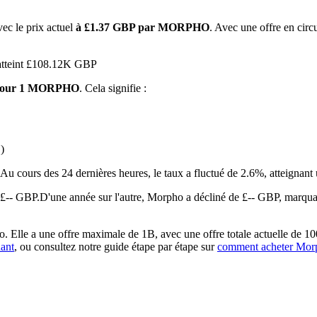
vec le prix actuel
à £1.37 GBP par MORPHO
. Avec une offre en cir
 atteint £108.12K GBP
 pour 1 MORPHO
. Cela signifie :
)
 premières
Au cours des 24 dernières heures, le taux a fluctué de 2.6%, atteig
 £-- GBP.
D'une année sur l'autre, Morpho a décliné de £-- GBP, marqua
lle a une offre maximale de 1B, avec une offre totale actuelle de 100
ant
, ou consultez notre guide étape par étape sur
comment acheter M