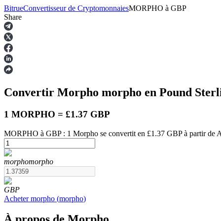
Bitrue
Convertisseur de Cryptomonnaies
MORPHO
à
GBP
Share
Contrats à terme
Convertir Morpho
morpho
en Pound Ster
1 MORPHO = £1.37 GBP
MORPHO à GBP : 1 Morpho se convertit en £1.37 GBP à partir de A
Futures USDT
morpho
morpho
Futures utilisant l'USDT comme garantie
GBP
Acheter
morpho
(
morpho
)
À propos de Morpho