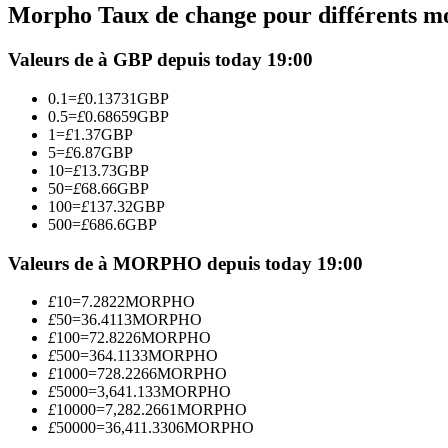
Morpho Taux de change pour différents m
Futures utilisant l'USDC comme garantie
Valeurs de à GBP depuis today 19:00
0.1
=
£
0.13731
GBP
0.5
=
£
0.68659
GBP
1
=
£
1.37
GBP
5
=
£
6.87
GBP
10
=
£
13.73
GBP
50
=
£
68.66
GBP
100
=
£
137.32
GBP
500
=
£
686.6
GBP
Copie de Trading
Rejoignez les meilleurs traders
Valeurs de à MORPHO depuis today 19:00
£
10
=
7.2822
MORPHO
£
50
=
36.4113
MORPHO
£
100
=
72.8226
MORPHO
£
500
=
364.1133
MORPHO
£
1000
=
728.2266
MORPHO
£
5000
=
3,641.133
MORPHO
£
10000
=
7,282.2661
MORPHO
£
50000
=
36,411.3306
MORPHO