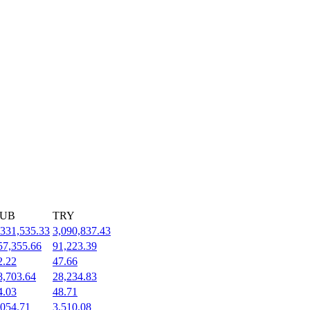
UB
TRY
,331,535.33
3,090,837.43
57,355.66
91,223.39
2.22
47.66
8,703.64
28,234.83
4.03
48.71
,054.71
3,510.08