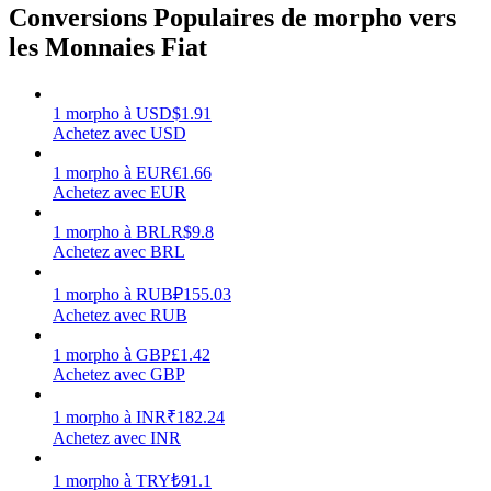
Conversions Populaires de morpho vers
les Monnaies Fiat
1
morpho
à
USD
$
1.91
Gagner
Achetez avec USD
1
morpho
à
EUR
€
1.66
Achetez avec EUR
1
morpho
à
BRL
R$
9.8
Achetez avec BRL
1
morpho
à
RUB
₽
155.03
Achetez avec RUB
Cochon de puissance
1
morpho
à
GBP
£
1.42
Achetez avec GBP
Gagnez quotidiennement des récompenses compétitives
1
morpho
à
INR
₹
182.24
Achetez avec INR
1
morpho
à
TRY
₺
91.1