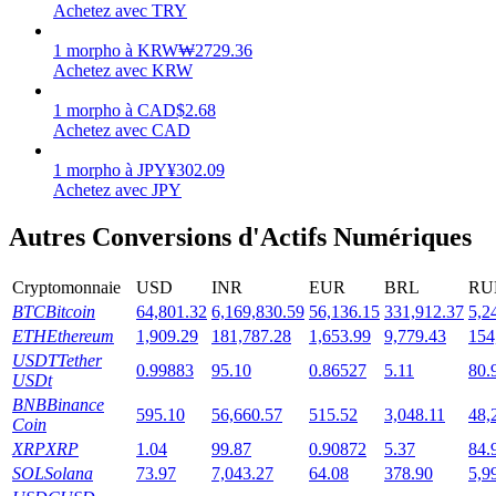
Achetez avec TRY
1
morpho
à
KRW
₩
2729.36
Achetez avec KRW
1
morpho
à
CAD
$
2.68
Jalonnement
Achetez avec CAD
Des rendements élevés et un accès instantané
1
morpho
à
JPY
¥
302.09
Achetez avec JPY
Autres Conversions d'Actifs Numériques
Cryptomonnaie
USD
INR
EUR
BRL
RU
BTC
Bitcoin
64,801.32
6,169,830.59
56,136.15
331,912.37
5,2
ETH
Ethereum
1,909.29
181,787.28
1,653.99
9,779.43
154
USDT
Tether
0.99883
95.10
0.86527
5.11
80.
USDt
Launchpool
BNB
Binance
595.10
56,660.57
515.52
3,048.11
48,
Staking flexible pour gagner des jetons populaires
Coin
XRP
XRP
1.04
99.87
0.90872
5.37
84.
SOL
Solana
73.97
7,043.27
64.08
378.90
5,9