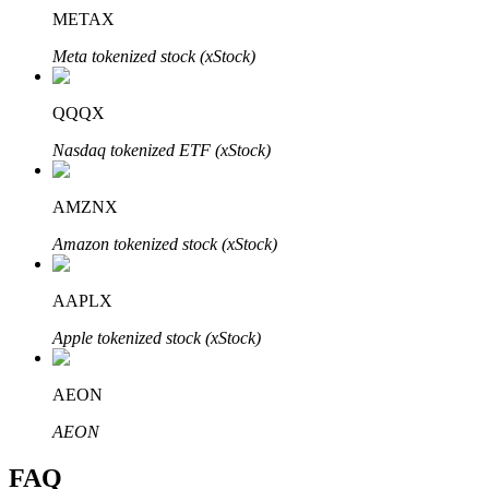
METAX
Bitrue
AI
Meta tokenized stock (xStock)
QQQX
Nasdaq tokenized ETF (xStock)
AMZNX
Partenaires Bitrue
Amazon tokenized stock (xStock)
AAPLX
Apple tokenized stock (xStock)
AEON
Affiliés Bitrue
AEON
Jusqu'à 65 % de commissions !
FAQ