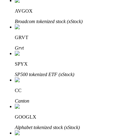
AVGOX
Broadcom tokenized stock (xStock)
GRVT
Grvt
Investissement automobile
Obtenez des bénéfices à long terme et des intérêts flexibles
SPYX
SP500 tokenized ETF (xStock)
CC
Canton
GOOGLX
Apprenez le Staking
Alphabet tokenized stock (xStock)
Découvrez comment gagner un revenu passif