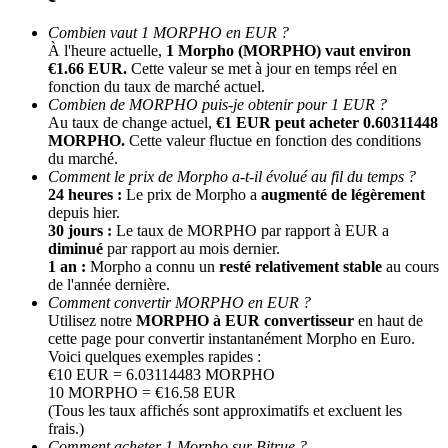
Combien vaut 1 MORPHO en EUR ?
À l'heure actuelle,
1 Morpho (MORPHO) vaut environ
€1.66 EUR.
Cette valeur se met à jour en temps réel en
fonction du taux de marché actuel.
Combien de MORPHO puis-je obtenir pour 1 EUR ?
Au taux de change actuel,
€1 EUR peut acheter 0.60311448
MORPHO.
Cette valeur fluctue en fonction des conditions
du marché.
Comment le prix de Morpho a-t-il évolué au fil du temps ?
Parrainage
24 heures :
Le prix de Morpho a
augmenté de légèrement
depuis hier.
Invitez un ami pour recevoir des récompenses en espèces
30 jours :
Le taux de MORPHO par rapport à EUR a
diminué
par rapport au mois dernier.
Deposit CASHCAT & Win
1 an :
Morpho a connu un
resté relativement stable
au cours
de l'année dernière.
Comment convertir MORPHO en EUR ?
Utilisez notre
MORPHO à EUR convertisseur
en haut de
cette page pour convertir instantanément Morpho en Euro.
Voici quelques exemples rapides :
€10 EUR = 6.03114483 MORPHO
10 MORPHO = €16.58 EUR
(Tous les taux affichés sont approximatifs et excluent les
frais.)
Comment acheter 1 Morpho sur Bitrue ?