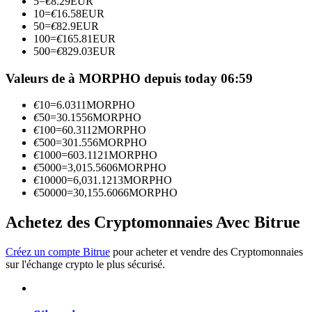
5
=
€
8.29
EUR
10
=
€
16.58
EUR
50
=
€
82.9
EUR
Devenez un trader de copie
100
=
€
165.81
EUR
500
=
€
829.03
EUR
Profitez du partage des bénéfices et des commissions de copy
trading
Valeurs de à MORPHO depuis today 06:59
€
10
=
6.0311
MORPHO
€
50
=
30.1556
MORPHO
€
100
=
60.3112
MORPHO
€
500
=
301.556
MORPHO
€
1000
=
603.1121
MORPHO
€
5000
=
3,015.5606
MORPHO
€
10000
=
6,031.1213
MORPHO
€
50000
=
30,155.6066
MORPHO
Information
Achetez des Cryptomonnaies Avec Bitrue
Analyse de mégadonnées, y compris des informations
commerciales, etc.
Créez un compte Bitrue
pour acheter et vendre des Cryptomonnaies
sur l'échange crypto le plus sécurisé.