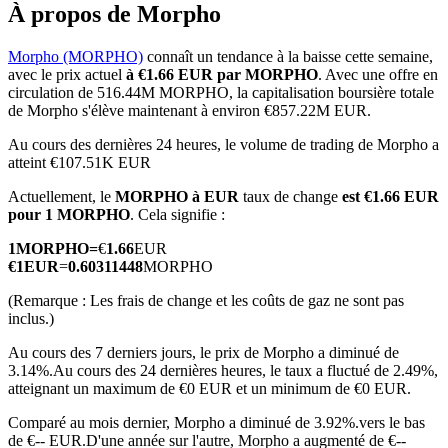
À propos de Morpho
Morpho (MORPHO)
connaît un tendance à la baisse cette semaine,
avec le prix actuel
à €1.66 EUR par MORPHO
. Avec une offre en
circulation de 516.44M MORPHO, la capitalisation boursière totale
Futures COIN-M
de Morpho s'élève maintenant à environ €857.22M EUR.
Contrats à terme sur crypto-monnaie
Au cours des dernières 24 heures, le volume de trading de Morpho a
atteint €107.51K EUR
Actuellement, le
MORPHO à EUR
taux de change
est €1.66 EUR
pour 1 MORPHO
. Cela signifie :
TradFi
1
MORPHO
=
€
1.66
EUR
Produits dérivés sur actions, forex, métaux précieux et matières
€
1
EUR
=
0.60311448
MORPHO
premières
(Remarque : Les frais de change et les coûts de gaz ne sont pas
inclus.)
Au cours des 7 derniers jours, le prix de Morpho a diminué de
3.14%.
Au cours des 24 dernières heures, le taux a fluctué de 2.49%,
atteignant un maximum de €0 EUR et un minimum de €0 EUR.
Comparé au mois dernier, Morpho a diminué de 3.92%.vers le bas
de €-- EUR.
D'une année sur l'autre, Morpho a augmenté de €--