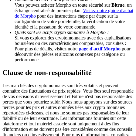
Vous pouvez acheter Morpho en toute sécurité sur
Bitrue
, un
échange centralisé de premier plan.
Visitez notre guide d'achat
Deposit CASHCAT & Win
de Morpho
pour des instructions étape par étape sur la
configuration de votre portefeuille, la vérification de votre
Share 500000 CASHCAT prize pool
identité et la passation de votre commande.
Quels sont les actifs crypto similaires à Morpho ?
Si vous explorez des cryptomonnaies avec des capitalisations
boursières ou des caractéristiques comparables, consultez :
Pour plus de détails, visitez notre
page d'actif Morpho
pour
Exclusive for BitMart Users
découvrir des pièces et altcoins connexes par catégorie ou
performance.
Register & Trade to Win 500,000 USDT
Clause de non-responsabilité
Les marchés des cryptomonnaies sont très volatils et peuvent
Precious Metals Trading Carnival
connaître des fluctuations de prix rapides. Vous êtes seul responsable
de vos décisions d'investissement et Bitrue n'est pas responsable des
Trade Gold & Silver · 33,333 USDT Bonus
pertes que vous pourriez subir. Nous nous appuyons sur des sources
tierces pour les prix et autres données liées aux crypto-monnaies
répertoriées ci-dessus, et nous ne sommes pas responsables de leur
fiabilité ou de leur exactitude. Les informations fournies sur cette
USDT New User Exclusive 10% APR
plateforme et tout matériel associé sont uniquement à des fins
d'information et ne doivent pas être considérées comme des conseils
USDT Flexible Staking | Daily Rewards
financiers ou d'investissement. Pour plus d'informations, consultez