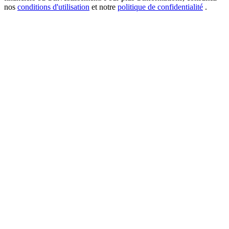
nos
conditions d'utilisation
et notre
politique de confidentialité
.
New Listing Futures Fest
Trade New Futures, Win 200,000 USDT
Crypto World Cup 2026: Grand Finale
77,777+3k Rewards
Plus d'événements