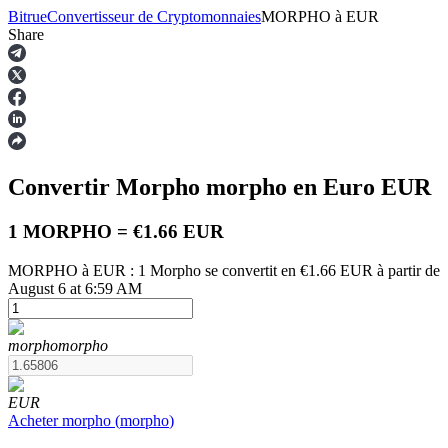
Bitrue
Convertisseur de Cryptomonnaies
MORPHO
à
EUR
Share
Contrats à terme
Convertir Morpho
morpho
en Euro
EUR
1 MORPHO = €1.66 EUR
MORPHO à EUR : 1 Morpho se convertit en €1.66 EUR à partir de
August 6 at 6:59 AM
Futures USDT
morpho
morpho
Futures utilisant l'USDT comme garantie
EUR
Acheter
morpho
(
morpho
)