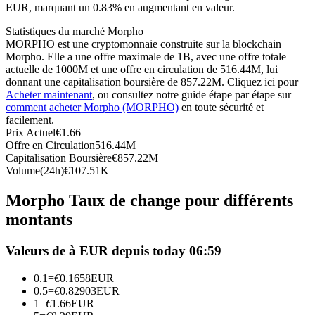
EUR, marquant un 0.83% en augmentant en valeur.
Futures USDC
Statistiques du marché Morpho
Futures utilisant l'USDC comme garantie
MORPHO est une cryptomonnaie construite sur la blockchain
Morpho. Elle a une offre maximale de 1B, avec une offre totale
actuelle de 1000M et une offre en circulation de 516.44M, lui
donnant une capitalisation boursière de 857.22M. Cliquez ici pour
Acheter maintenant
, ou consultez notre guide étape par étape sur
comment acheter Morpho (MORPHO)
en toute sécurité et
facilement.
Prix Actuel
€
1.66
Offre en Circulation
516.44M
Capitalisation Boursière
€
857.22M
Volume(24h)
€
107.51K
Copie de Trading
Morpho Taux de change pour différents
Rejoignez les meilleurs traders
montants
Valeurs de à EUR depuis today 06:59
0.1
=
€
0.1658
EUR
0.5
=
€
0.82903
EUR
1
=
€
1.66
EUR