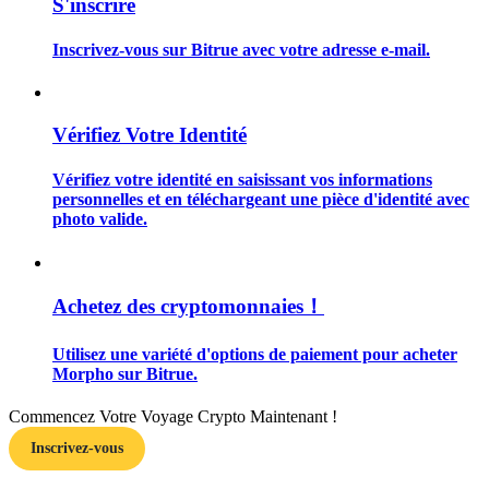
S'inscrire
Inscrivez-vous sur Bitrue avec votre adresse e-mail.
Guide
Vérifiez Votre Identité
Guide de démarrage des contrats à terme
Vérifiez votre identité en saisissant vos informations
personnelles et en téléchargeant une pièce d'identité avec
photo valide.
Achetez des cryptomonnaies！
Utilisez une variété d'options de paiement pour acheter
Morpho sur Bitrue.
Stratégies de trading
Commencez Votre Voyage Crypto Maintenant !
Apprenez à rester rentable
Inscrivez-vous