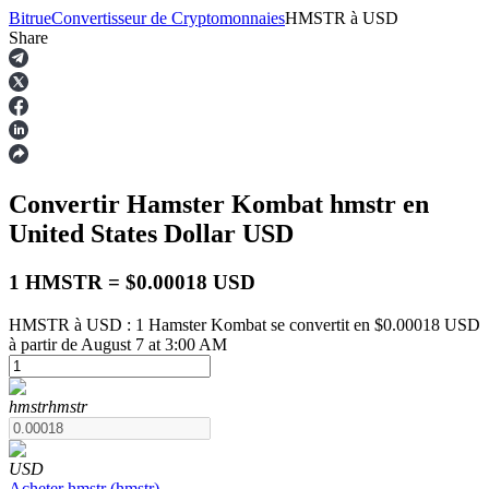
Bitrue
Convertisseur de Cryptomonnaies
HMSTR
à
USD
Share
Contrats à terme
Convertir Hamster Kombat
hmstr
en
United States Dollar
USD
1 HMSTR = $0.00018 USD
HMSTR à USD : 1 Hamster Kombat se convertit en $0.00018 USD
à partir de August 7 at 3:00 AM
Futures USDT
Futures utilisant l'USDT comme garantie
hmstr
hmstr
USD
Acheter
hmstr
(
hmstr
)