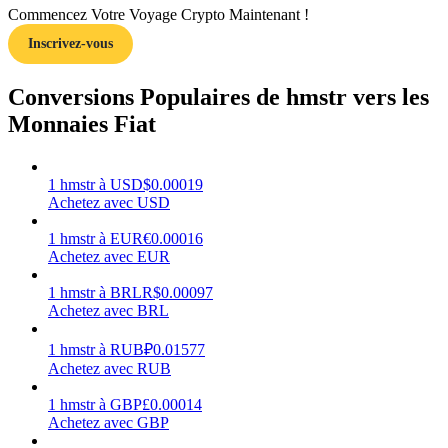
Commencez Votre Voyage Crypto Maintenant !
Inscrivez-vous
Conversions Populaires de hmstr vers les
Gagner
Monnaies Fiat
1
hmstr
à
USD
$
0.00019
Achetez avec USD
1
hmstr
à
EUR
€
0.00016
Achetez avec EUR
1
hmstr
à
BRL
R$
0.00097
Achetez avec BRL
Cochon de puissance
1
hmstr
à
RUB
₽
0.01577
Gagnez quotidiennement des récompenses compétitives
Achetez avec RUB
1
hmstr
à
GBP
£
0.00014
Achetez avec GBP