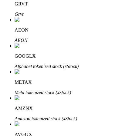
GRVT
Bitrue
AI
Grvt
AEON
AEON
GOOGLX
Partenaires Bitrue
Alphabet tokenized stock (xStock)
METAX
Meta tokenized stock (xStock)
AMZNX
Amazon tokenized stock (xStock)
Affiliés Bitrue
Jusqu'à 65 % de commissions !
AVGOX