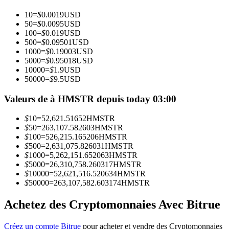
10
=
$
0.0019
USD
50
=
$
0.0095
USD
Devenez un trader de copie
100
=
$
0.019
USD
500
=
$
0.09501
USD
Profitez du partage des bénéfices et des commissions de copy
1000
=
$
0.19003
USD
trading
5000
=
$
0.95018
USD
10000
=
$
1.9
USD
50000
=
$
9.5
USD
Valeurs de à HMSTR depuis today 03:00
$
10
=
52,621.51652
HMSTR
$
50
=
263,107.582603
HMSTR
$
100
=
526,215.165206
HMSTR
$
500
=
2,631,075.826031
HMSTR
$
1000
=
5,262,151.652063
HMSTR
Information
$
5000
=
26,310,758.260317
HMSTR
$
10000
=
52,621,516.520634
HMSTR
Analyse de mégadonnées, y compris des informations
$
50000
=
263,107,582.603174
HMSTR
commerciales, etc.
Achetez des Cryptomonnaies Avec Bitrue
Créez un compte Bitrue
pour acheter et vendre des Cryptomonnaies