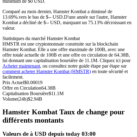
minimum de $0 USD.
Futures USDC
Comparé au mois dernier, Hamster Kombat a diminué de
13.69%.vers le bas de $-- USD.
D'une année sur l'autre, Hamster
Futures utilisant l'USDC comme garantie
Kombat a décliné de $-- USD, marquant un 75.13% décroissant en
valeur.
Statistiques du marché Hamster Kombat
HMSTR est une cryptomonnaie construite sur la blockchain
Hamster Kombat. Elle a une offre maximale de 100B, avec une
offre totale actuelle de 100B et une offre en circulation de 64.38B,
lui donnant une capitalisation boursière de 11.1M. Cliquez ici pour
Acheter maintenant
, ou consultez notre guide étape par étape sur
comment acheter Hamster Kombat (HMSTR)
en toute sécurité et
facilement.
Copie de Trading
Prix Actuel
$
0.00019
Offre en Circulation
64.38B
Rejoignez les meilleurs traders
Capitalisation Boursière
$
11.1M
Volume(24h)
$
2.94B
Hamster Kombat Taux de change pour
différents montants
Valeurs de à USD depuis today 03:00