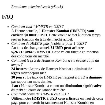
Broadcom tokenized stock (xStock)
FAQ
Combien vaut 1 HMSTR en USD ?
À l'heure actuelle,
1 Hamster Kombat (HMSTR) vaut
environ $0.00019 USD.
Cette valeur se met à jour en temps
réel en fonction du taux de marché actuel.
Combien de HMSTR puis-je obtenir pour 1 USD ?
Parrainage
Au taux de change actuel,
$1 USD peut acheter
Invitez un ami pour recevoir des récompenses en espèces
5,263.15789473 HMSTR.
Cette valeur fluctue en fonction
des conditions du marché.
Deposit CASHCAT & Win
Comment le prix de Hamster Kombat a-t-il évolué au fil du
temps ?
24 heures :
Le prix de Hamster Kombat a
diminué de
légèrement
depuis hier.
30 jours :
Le taux de HMSTR par rapport à USD a
diminué
par rapport au mois dernier.
1 an :
Hamster Kombat a connu un
diminution significative
du prix
au cours de l'année dernière.
Comment convertir HMSTR en USD ?
Utilisez notre
HMSTR à USD convertisseur
en haut de cette
page pour convertir instantanément Hamster Kombat en