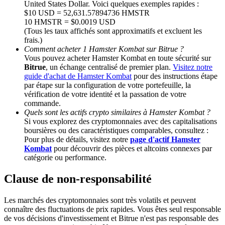
United States Dollar. Voici quelques exemples rapides :
$10 USD = 52,631.57894736 HMSTR
10 HMSTR = $0.0019 USD
Deposit CASHCAT & Win
(Tous les taux affichés sont approximatifs et excluent les
frais.)
Share 500000 CASHCAT prize pool
Comment acheter 1 Hamster Kombat sur Bitrue ?
Vous pouvez acheter Hamster Kombat en toute sécurité sur
Bitrue
, un échange centralisé de premier plan.
Visitez notre
guide d'achat de Hamster Kombat
pour des instructions étape
Exclusive for BitMart Users
par étape sur la configuration de votre portefeuille, la
vérification de votre identité et la passation de votre
Register & Trade to Win 500,000 USDT
commande.
Quels sont les actifs crypto similaires à Hamster Kombat ?
Si vous explorez des cryptomonnaies avec des capitalisations
boursières ou des caractéristiques comparables, consultez :
Pour plus de détails, visitez notre
page d'actif Hamster
Precious Metals Trading Carnival
Kombat
pour découvrir des pièces et altcoins connexes par
catégorie ou performance.
Trade Gold & Silver · 33,333 USDT Bonus
Clause de non-responsabilité
Les marchés des cryptomonnaies sont très volatils et peuvent
USDT New User Exclusive 10% APR
connaître des fluctuations de prix rapides. Vous êtes seul responsable
de vos décisions d'investissement et Bitrue n'est pas responsable des
USDT Flexible Staking | Daily Rewards