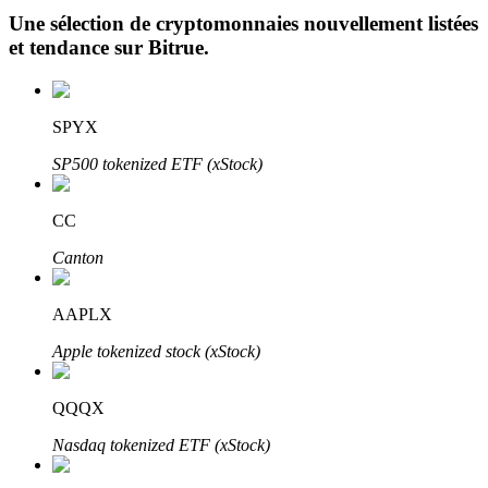
Une sélection de cryptomonnaies nouvellement listées
et tendance sur
Bitrue
.
SPYX
SP500 tokenized ETF (xStock)
Investissement automobile
Obtenez des bénéfices à long terme et des intérêts flexibles
CC
Canton
AAPLX
Apple tokenized stock (xStock)
QQQX
Apprenez le Staking
Nasdaq tokenized ETF (xStock)
Découvrez comment gagner un revenu passif