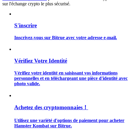
sur l'échange crypto le plus sécurisé.
S'inscrire
Guide
Inscrivez-vous sur Bitrue avec votre adresse e-mail.
Guide de démarrage des contrats à terme
Vérifiez Votre Identité
Vérifiez votre identité en saisissant vos informations
personnelles et en téléchargeant une pièce d'identité avec
photo valide.
Stratégies de trading
Achetez des cryptomonnaies！
Apprenez à rester rentable
Utilisez une variété d'options de paiement pour acheter
Hamster Kombat sur Bitrue.