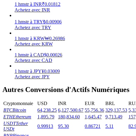
1
hmstr
à
INR
₹
0.01812
Achetez avec INR
1
hmstr
à
TRY
₺
0.00906
Achetez avec TRY
Jalonnement
1
hmstr
à
KRW
₩
0.26986
Des rendements élevés et un accès instantané
Achetez avec KRW
1
hmstr
à
CAD
$
0.00026
Achetez avec CAD
1
hmstr
à
JPY
¥
0.03009
Achetez avec JPY
Autres Conversions d'Actifs Numériques
Cryptomonnaie
USD
INR
EUR
BRL
RU
Launchpool
BTC
Bitcoin
64,238.25
6,127,500.67
55,756.36
329,137.53
5,3
Staking flexible pour gagner des jetons populaires
ETH
Ethereum
1,895.79
180,834.60
1,645.47
9,713.49
157
USDT
Tether
0.99913
95.30
0.86721
5.11
82.
USDt
BNB
Binance