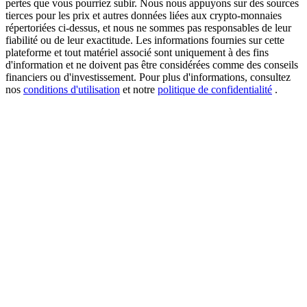
pertes que vous pourriez subir. Nous nous appuyons sur des sources
tierces pour les prix et autres données liées aux crypto-monnaies
répertoriées ci-dessus, et nous ne sommes pas responsables de leur
fiabilité ou de leur exactitude. Les informations fournies sur cette
plateforme et tout matériel associé sont uniquement à des fins
New Listing Futures Fest
d'information et ne doivent pas être considérées comme des conseils
Trade New Futures, Win 200,000 USDT
financiers ou d'investissement. Pour plus d'informations, consultez
nos
conditions d'utilisation
et notre
politique de confidentialité
.
Crypto World Cup 2026: Grand Finale
77,777+3k Rewards
Plus d'événements