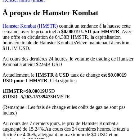
À propos de Hamster Kombat
Hamster Kombat (HMSTR)
connaît un tendance à la hausse cette
semaine, avec le prix actuel
à $0.00019 USD par HMSTR
. Avec
Futures COIN-M
une offre en circulation de 64.38B HMSTR, la capitalisation
boursière totale de Hamster Kombat s'élève maintenant à environ
Contrats à terme sur crypto-monnaie
$11.1M USD.
Au cours des dernières 24 heures, le volume de trading de Hamster
Kombat a atteint $2.94B USD
TradFi
Actuellement, le
HMSTR à USD
taux de change
est $0.00019
Produits dérivés sur actions, forex, métaux précieux et matières
USD pour 1 HMSTR
. Cela signifie :
premières
1
HMSTR
=
$
0.00019
USD
$
1
USD
=
5,263.15789473
HMSTR
(Remarque : Les frais de change et les coûts de gaz ne sont pas
inclus.)
Au cours des 7 derniers jours, le prix de Hamster Kombat a
augmenté de 15.24%.
Au cours des 24 dernières heures, le taux a
fluctué de 4.06%, atteignant un maximum de $0 USD et un