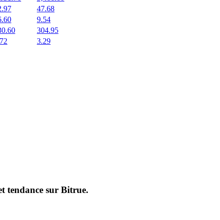
2.97
47.68
6.60
9.54
30.60
304.95
.72
3.29
et tendance sur
Bitrue
.