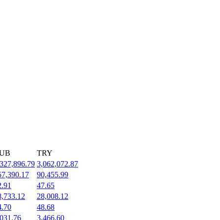
UB
TRY
,327,896.79
3,062,072.87
57,390.17
90,455.99
2.91
47.65
8,733.12
28,008.12
4.70
48.68
,031.76
3,466.60