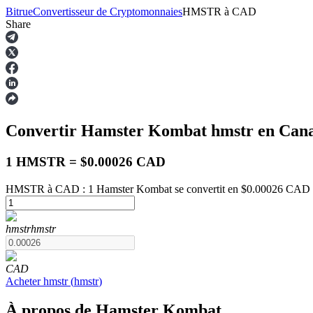
Bitrue
Convertisseur de Cryptomonnaies
HMSTR
à
CAD
Share
Contrats à terme
Convertir Hamster Kombat
hmstr
en Cana
1 HMSTR = $0.00026 CAD
HMSTR à CAD : 1 Hamster Kombat se convertit en $0.00026 CAD à 
Futures USDT
hmstr
hmstr
Futures utilisant l'USDT comme garantie
CAD
Acheter
hmstr
(
hmstr
)
À propos de Hamster Kombat