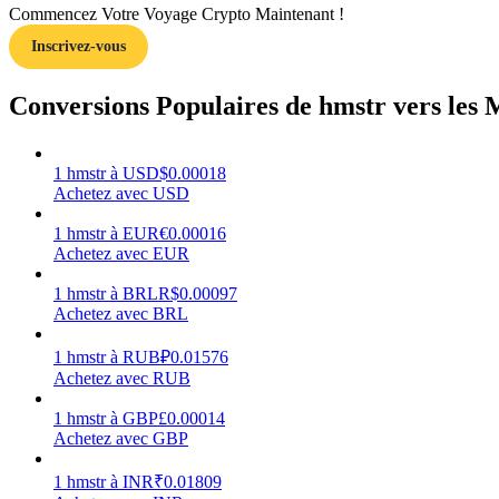
Commencez Votre Voyage Crypto Maintenant !
Inscrivez-vous
Guide
Guide de démarrage des contrats à terme
Conversions Populaires de hmstr vers les 
1
hmstr
à
USD
$
0.00018
Achetez avec USD
1
hmstr
à
EUR
€
0.00016
Achetez avec EUR
1
hmstr
à
BRL
R$
0.00097
Achetez avec BRL
Stratégies de trading
Apprenez à rester rentable
1
hmstr
à
RUB
₽
0.01576
Achetez avec RUB
1
hmstr
à
GBP
£
0.00014
Achetez avec GBP
1
hmstr
à
INR
₹
0.01809