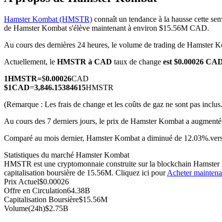
Hamster Kombat (HMSTR)
connaît un tendance à la hausse cette sem
de Hamster Kombat s'élève maintenant à environ $15.56M CAD.
Au cours des dernières 24 heures, le volume de trading de Hamster 
Futures COIN-M
Actuellement, le
HMSTR à CAD
taux de change
est $0.00026 C
Contrats à terme sur crypto-monnaie
1
HMSTR
=
$
0.00026
CAD
$
1
CAD
=
3,846.15384615
HMSTR
TradFi
(Remarque : Les frais de change et les coûts de gaz ne sont pas inclus.
Produits dérivés sur actions, forex, métaux précieux et matières
Au cours des 7 derniers jours, le prix de Hamster Kombat a augment
Comparé au mois dernier, Hamster Kombat a diminué de 12.03%.vers
Statistiques du marché Hamster Kombat
HMSTR est une cryptomonnaie construite sur la blockchain Hamster Ko
capitalisation boursière de 15.56M. Cliquez ici pour
Acheter maintena
Prix Actuel
$
0.00026
Offre en Circulation
64.38B
Capitalisation Boursière
$
15.56M
Volume(24h)
$
2.75B
Futures USDC