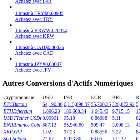
Achetez avec INR
Gagner
1
hmstr
à
TRY
₺
0.00905
Achetez avec TRY
1
hmstr
à
KRW
₩
0.26954
Achetez avec KRW
1
hmstr
à
CAD
$
0.00026
Achetez avec CAD
1
hmstr
à
JPY
¥
0.03007
Achetez avec JPY
Cochon de puissance
Autres Conversions d'Actifs Numériques
Gagnez quotidiennement des récompenses compétitives
Cryptomonnaie
USD
INR
EUR
BRL
R
BTC
Bitcoin
64,190.36
6,115,898.37
55,700.35
328,872.92
5
ETH
Ethereum
1,896.23
180,668.34
1,645.43
9,715.15
1
USDT
Tether USDt
0.99901
95.18
0.86688
5.11
8
BNB
Binance Coin
587.13
55,940.80
509.47
3,008.13
4
XRP
XRP
1.02
97.23
0.88556
5.22
8
SOL
Solana
72.67
6,923.86
63.05
372.32
6