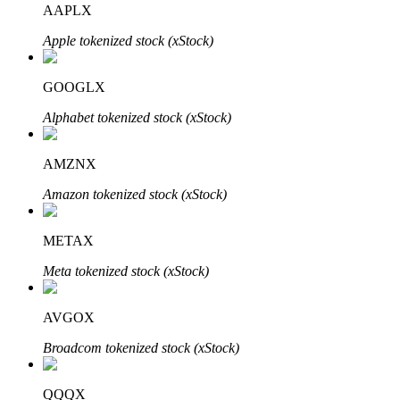
AAPLX
Apple tokenized stock (xStock)
Blocages BTR
Des investissements exclusifs pour les détenteurs de BTR
GOOGLX
Alphabet tokenized stock (xStock)
AMZNX
Amazon tokenized stock (xStock)
METAX
Prêts
Meta tokenized stock (xStock)
Service d'emprunt adossé à des cryptomonnaies
AVGOX
Broadcom tokenized stock (xStock)
QQQX