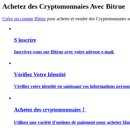
Devenez un trader de copie
Achetez des Cryptomonnaies Avec Bitrue
Profitez du partage des bénéfices et des commissions de copy t
Créez un compte Bitrue
pour acheter et vendre des Cryptomonnaies sur
S'inscrire
Inscrivez-vous sur Bitrue avec votre adresse e-mail.
Information
Vérifiez Votre Identité
Analyse de mégadonnées, y compris des informations commercia
Vérifiez votre identité en saisissant vos informations person
Achetez des cryptomonnaies！
Utilisez une variété d'options de paiement pour acheter H