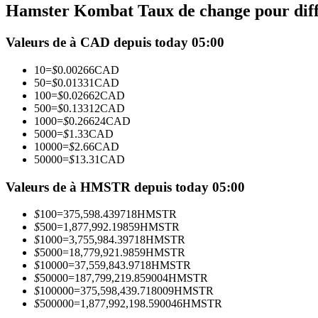
Hamster Kombat Taux de change pour diff
Futures utilisant l'USDC comme garantie
Valeurs de à CAD depuis today 05:00
10
=
$
0.00266
CAD
50
=
$
0.01331
CAD
100
=
$
0.02662
CAD
500
=
$
0.13312
CAD
1000
=
$
0.26624
CAD
5000
=
$
1.33
CAD
10000
=
$
2.66
CAD
50000
=
$
13.31
CAD
Copie de Trading
Rejoignez les meilleurs traders
Valeurs de à HMSTR depuis today 05:00
$
100
=
375,598.439718
HMSTR
$
500
=
1,877,992.19859
HMSTR
$
1000
=
3,755,984.39718
HMSTR
$
5000
=
18,779,921.9859
HMSTR
$
10000
=
37,559,843.9718
HMSTR
$
50000
=
187,799,219.859004
HMSTR
$
100000
=
375,598,439.718009
HMSTR
$
500000
=
1,877,992,198.590046
HMSTR