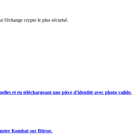
rading
 l'échange crypto le plus sécurisé.
les, etc.
nelles et en téléchargeant une pièce d'identité avec photo valide.
amster Kombat sur Bitrue.