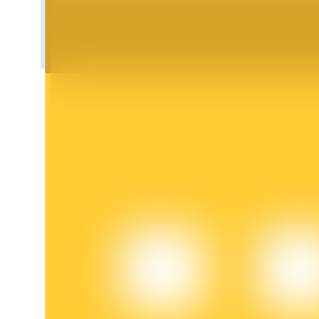
Blocages BTR
Des investissements exclusifs pour les détenteurs de BTR
Prêts
Service d'emprunt adossé à des cryptomonnaies