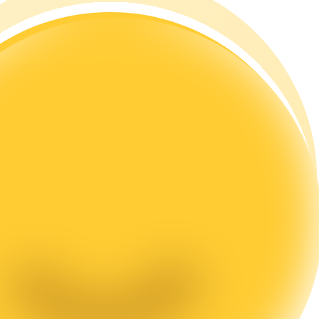
rading
les, etc.