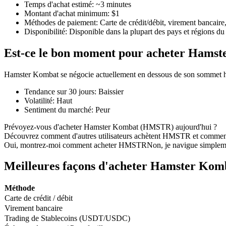
Temps d'achat estimé
:
~3 minutes
Montant d'achat minimum
:
$1
Méthodes de paiement
:
Carte de crédit/débit, virement bancaire
Disponibilité
:
Disponible dans la plupart des pays et régions d
Futures COIN-M
Est-ce le bon moment pour acheter Hams
Contrats à terme sur crypto-monnaie
Hamster Kombat se négocie actuellement en dessous de son sommet hi
Tendance sur 30 jours
:
Baissier
TradFi
Volatilité
:
Haut
Sentiment du marché
:
Peur
Produits dérivés sur actions, forex, métaux précieux et matières
Prévoyez-vous d'acheter Hamster Kombat (HMSTR) aujourd'hui ?
Découvrez comment d'autres utilisateurs achètent HMSTR et commen
Oui, montrez-moi comment acheter HMSTR
Non, je navigue simplem
Meilleures façons d'acheter Hamster Kom
Méthode
Carte de crédit / débit
Virement bancaire
Trading de Stablecoins (USDT/USDC)
Futures USDC