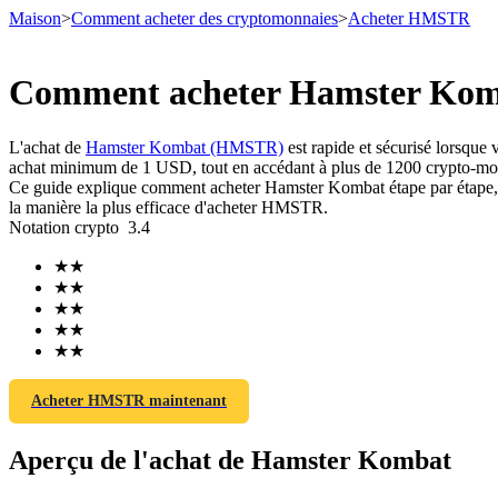
Maison
>
Comment acheter des cryptomonnaies
>
Acheter HMSTR
Comment acheter Hamster Komb
Contrats à terme
L'achat de
Hamster Kombat (HMSTR)
est rapide et sécurisé lorsque
achat minimum de 1 USD, tout en accédant à plus de 1200 crypto-monn
Ce guide explique comment acheter Hamster Kombat étape par étape, y co
la manière la plus efficace d'acheter HMSTR.
Notation crypto
3.4
★
★
★
★
★
★
★
★
Futures USDT
★
★
Futures utilisant l'USDT comme garantie
Acheter HMSTR maintenant
Aperçu de l'achat de Hamster Kombat