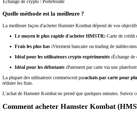
Échange de crypto / Portefeuille
Futures utilisant l'USDC comme garantie
Quelle méthode est la meilleure ?
La meilleure façon d'acheter Hamster Kombat dépend de vos objectifs
Le moyen le plus rapide d'acheter HMSTR:
Carte de crédit 
Frais les plus bas :
Virement bancaire ou trading de stablecoins
Idéal pour les utilisateurs crypto expérimentés :
Échange de 
Idéal pour les débutants :
Paiement par carte via une platefor
Copie de Trading
La plupart des utilisateurs commencent par
achats par carte pour pl
Rejoignez les meilleurs traders
réduire les frais.
L'achat de Hamster Kombat ne prend que quelques minutes. Suivez ce
Comment acheter Hamster Kombat (HMST