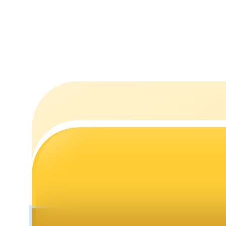
Jalonnement
Des rendements élevés et un accès instantané
Launchpool
Staking flexible pour gagner des jetons populaires