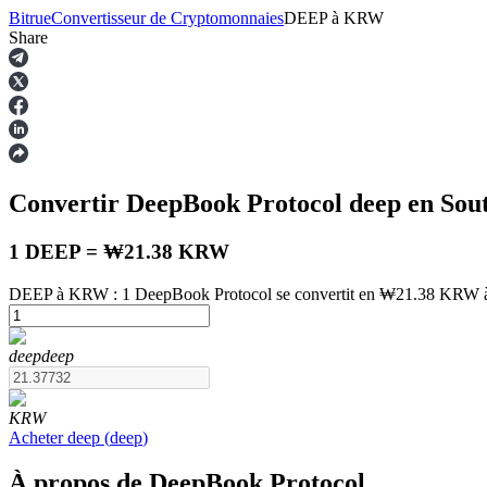
Bitrue
Convertisseur de Cryptomonnaies
DEEP
à
KRW
Share
Contrats à terme
Convertir DeepBook Protocol
deep
en Sou
1 DEEP = ₩21.38 KRW
DEEP à KRW : 1 DeepBook Protocol se convertit en ₩21.38 KRW à 
Futures USDT
deep
deep
Futures utilisant l'USDT comme garantie
KRW
Acheter
deep
(
deep
)
À propos de DeepBook Protocol