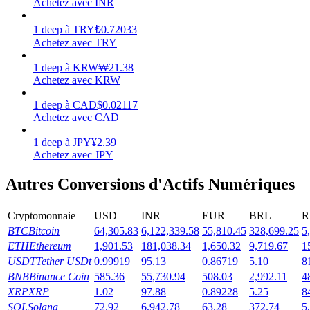
Achetez avec INR
Gagner
1
deep
à
TRY
₺
0.72033
Achetez avec TRY
1
deep
à
KRW
₩
21.38
Achetez avec KRW
1
deep
à
CAD
$
0.02117
Achetez avec CAD
1
deep
à
JPY
¥
2.39
Achetez avec JPY
Cochon de puissance
Autres Conversions d'Actifs Numériques
Gagnez quotidiennement des récompenses compétitives
Cryptomonnaie
USD
INR
EUR
BRL
R
BTC
Bitcoin
64,305.83
6,122,339.58
55,810.45
328,699.25
5
ETH
Ethereum
1,901.53
181,038.34
1,650.32
9,719.67
1
USDT
Tether USDt
0.99919
95.13
0.86719
5.10
8
BNB
Binance Coin
585.36
55,730.94
508.03
2,992.11
4
XRP
XRP
1.02
97.88
0.89228
5.25
8
SOL
Solana
72.92
6,942.78
63.28
372.74
5