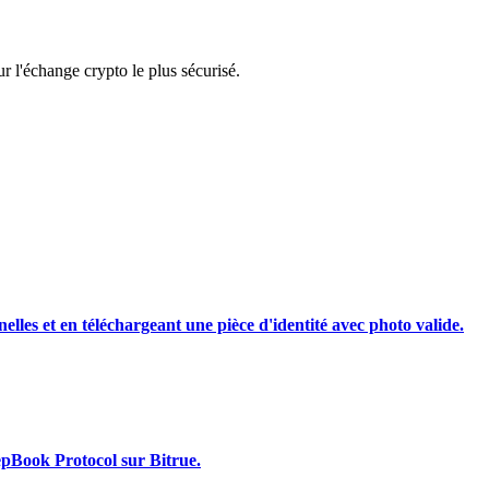
rading
 l'échange crypto le plus sécurisé.
les, etc.
nelles et en téléchargeant une pièce d'identité avec photo valide.
epBook Protocol sur Bitrue.