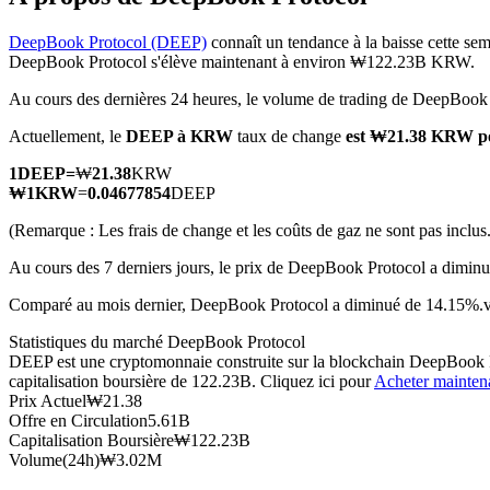
DeepBook Protocol (DEEP)
connaît un tendance à la baisse cette sem
DeepBook Protocol s'élève maintenant à environ ₩122.23B KRW.
Au cours des dernières 24 heures, le volume de trading de DeepBo
Futures COIN-M
Actuellement, le
DEEP à KRW
taux de change
est ₩21.38 KRW p
Contrats à terme sur crypto-monnaie
1
DEEP
=
₩
21.38
KRW
₩
1
KRW
=
0.04677854
DEEP
TradFi
(Remarque : Les frais de change et les coûts de gaz ne sont pas inclus.
Produits dérivés sur actions, forex, métaux précieux et matières
Au cours des 7 derniers jours, le prix de DeepBook Protocol a dimin
Comparé au mois dernier, DeepBook Protocol a diminué de 14.15%.
Statistiques du marché DeepBook Protocol
DEEP est une cryptomonnaie construite sur la blockchain DeepBook Pro
capitalisation boursière de 122.23B. Cliquez ici pour
Acheter mainten
Prix Actuel
₩
21.38
Offre en Circulation
5.61B
Capitalisation Boursière
₩
122.23B
Volume(24h)
₩
3.02M
Futures USDC