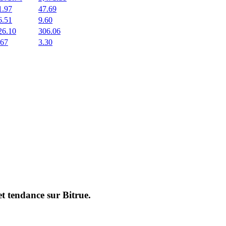
1.97
47.69
6.51
9.60
26.10
306.06
.67
3.30
et tendance sur
Bitrue
.