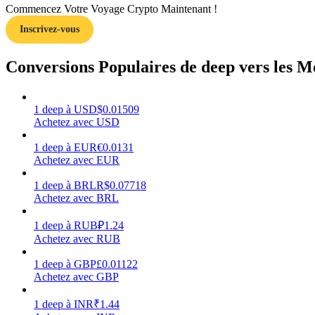
Commencez Votre Voyage Crypto Maintenant !
Inscrivez-vous
Guide
Guide de démarrage des contrats à terme
Conversions Populaires de deep vers les M
1
deep
à
USD
$
0.01509
Achetez avec USD
1
deep
à
EUR
€
0.0131
Achetez avec EUR
1
deep
à
BRL
R$
0.07718
Achetez avec BRL
Stratégies de trading
Apprenez à rester rentable
1
deep
à
RUB
₽
1.24
Achetez avec RUB
1
deep
à
GBP
£
0.01122
Achetez avec GBP
1
deep
à
INR
₹
1.44