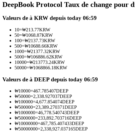
DeepBook Protocol Taux de change pour di
Futures utilisant l'USDC comme garantie
Valeurs de à KRW depuis today 06:59
10
=
₩
213.77
KRW
50
=
₩
1068.87
KRW
100
=
₩
2137.73
KRW
500
=
₩
10688.66
KRW
1000
=
₩
21377.32
KRW
5000
=
₩
106886.62
KRW
10000
=
₩
213773.24
KRW
50000
=
₩
1068866.18
KRW
Copie de Trading
Rejoignez les meilleurs traders
Valeurs de à DEEP depuis today 06:59
₩
10000
=
467.785407
DEEP
₩
50000
=
2,338.927037
DEEP
₩
100000
=
4,677.854074
DEEP
₩
500000
=
23,389.270371
DEEP
₩
1000000
=
46,778.540743
DEEP
₩
5000000
=
233,892.703716
DEEP
₩
10000000
=
467,785.407433
DEEP
₩
50000000
=
2,338,927.037165
DEEP