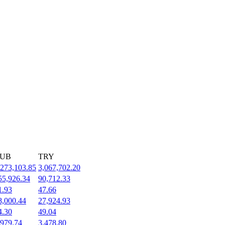
UB
TRY
,273,103.85
3,067,702.20
55,926.34
90,712.33
1.93
47.66
8,000.44
27,924.93
4.30
49.04
,979.74
3,478.80