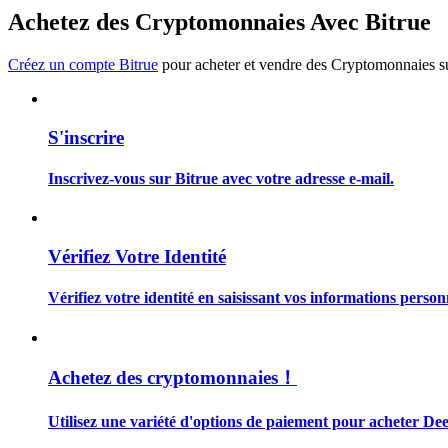
Devenez un trader de copie
Achetez des Cryptomonnaies Avec Bitrue
Profitez du partage des bénéfices et des commissions de copy t
Créez un compte Bitrue
pour acheter et vendre des Cryptomonnaies sur
S'inscrire
Inscrivez-vous sur Bitrue avec votre adresse e-mail.
Information
Vérifiez Votre Identité
Analyse de mégadonnées, y compris des informations commercia
Vérifiez votre identité en saisissant vos informations person
Achetez des cryptomonnaies！
Utilisez une variété d'options de paiement pour acheter De