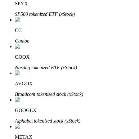
SPYX
SP500 tokenized ETF (xStock)
Blocages BTR
Des investissements exclusifs pour les détenteurs de BTR
CC
Canton
QQQX
Nasdaq tokenized ETF (xStock)
AVGOX
Prêts
Broadcom tokenized stock (xStock)
Service d'emprunt adossé à des cryptomonnaies
GOOGLX
Alphabet tokenized stock (xStock)
METAX