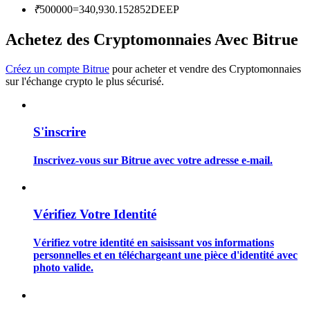
₹
500000
=
340,930.152852
DEEP
Achetez des Cryptomonnaies Avec Bitrue
Créez un compte Bitrue
pour acheter et vendre des Cryptomonnaies
Guide
sur l'échange crypto le plus sécurisé.
Guide de démarrage des contrats à terme
S'inscrire
Inscrivez-vous sur Bitrue avec votre adresse e-mail.
Vérifiez Votre Identité
Vérifiez votre identité en saisissant vos informations
Stratégies de trading
personnelles et en téléchargeant une pièce d'identité avec
photo valide.
Apprenez à rester rentable