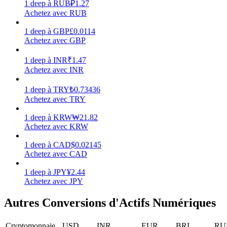
1
deep
à
RUB
₽
1.27
Achetez avec RUB
1
deep
à
GBP
£
0.0114
Achetez avec GBP
Jalonnement
1
deep
à
INR
₹
1.47
Achetez avec INR
Des rendements élevés et un accès instantané
1
deep
à
TRY
₺
0.73436
Achetez avec TRY
1
deep
à
KRW
₩
21.82
Achetez avec KRW
1
deep
à
CAD
$
0.02145
Achetez avec CAD
1
deep
à
JPY
¥
2.44
Launchpool
Achetez avec JPY
Staking flexible pour gagner des jetons populaires
Autres Conversions d'Actifs Numériques
Cryptomonnaie
USD
INR
EUR
BRL
RU