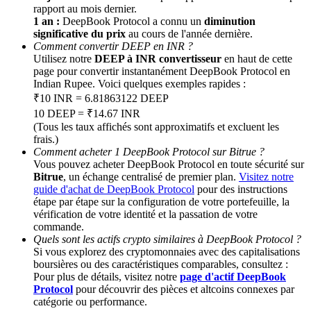
rapport au mois dernier.
1 an :
DeepBook Protocol a connu un
diminution
BTC Welcome Rewards
significative du prix
au cours de l'année dernière.
Comment convertir DEEP en INR ?
Deposit & Trade BTC to Share 25000 USDT prize pool!
Utilisez notre
DEEP à INR convertisseur
en haut de cette
page pour convertir instantanément DeepBook Protocol en
Indian Rupee. Voici quelques exemples rapides :
₹10 INR = 6.81863122 DEEP
10 DEEP = ₹14.67 INR
Deposit CASHCAT & Win
(Tous les taux affichés sont approximatifs et excluent les
Share 500000 CASHCAT prize pool
frais.)
Comment acheter 1 DeepBook Protocol sur Bitrue ?
Vous pouvez acheter DeepBook Protocol en toute sécurité sur
Bitrue
, un échange centralisé de premier plan.
Visitez notre
guide d'achat de DeepBook Protocol
pour des instructions
Exclusive for BitMart Users
étape par étape sur la configuration de votre portefeuille, la
vérification de votre identité et la passation de votre
Register & Trade to Win 500,000 USDT
commande.
Quels sont les actifs crypto similaires à DeepBook Protocol ?
Si vous explorez des cryptomonnaies avec des capitalisations
boursières ou des caractéristiques comparables, consultez :
Pour plus de détails, visitez notre
page d'actif DeepBook
Precious Metals Trading Carnival
Protocol
pour découvrir des pièces et altcoins connexes par
catégorie ou performance.
Trade Gold & Silver · 33,333 USDT Bonus