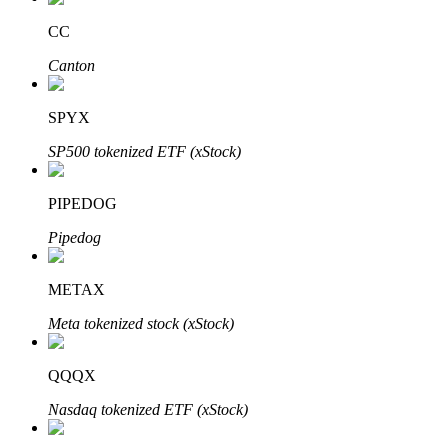
Bitrue
AI
CC
Canton
SPYX
SP500 tokenized ETF (xStock)
Partenaires Bitrue
PIPEDOG
Pipedog
METAX
Meta tokenized stock (xStock)
QQQX
Affiliés Bitrue
Nasdaq tokenized ETF (xStock)
Jusqu'à 65 % de commissions !