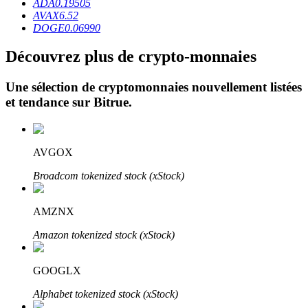
ADA
0.19505
AVAX
6.52
DOGE
0.06990
Découvrez plus de crypto-monnaies
Une sélection de cryptomonnaies nouvellement listées
et tendance sur
Bitrue
.
Investissement automobile
Obtenez des bénéfices à long terme et des intérêts flexibles
AVGOX
Broadcom tokenized stock (xStock)
AMZNX
Amazon tokenized stock (xStock)
GOOGLX
Apprenez le Staking
Alphabet tokenized stock (xStock)
Découvrez comment gagner un revenu passif