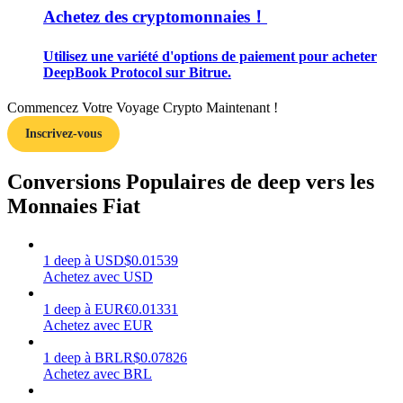
Achetez des cryptomonnaies！
Utilisez une variété d'options de paiement pour acheter
DeepBook Protocol sur Bitrue.
Gagner
Commencez Votre Voyage Crypto Maintenant !
Inscrivez-vous
Conversions Populaires de deep vers les
Monnaies Fiat
1
deep
à
USD
$
0.01539
Achetez avec USD
Cochon de puissance
1
deep
à
EUR
€
0.01331
Gagnez quotidiennement des récompenses compétitives
Achetez avec EUR
1
deep
à
BRL
R$
0.07826
Achetez avec BRL