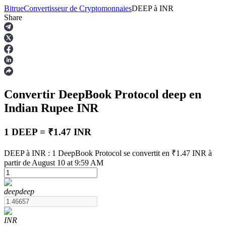
Bitrue
Convertisseur de Cryptomonnaies
DEEP
à
INR
Share
Contrats à terme
Convertir DeepBook Protocol
deep
en
Indian Rupee
INR
1 DEEP = ₹1.47 INR
DEEP à INR : 1 DeepBook Protocol se convertit en ₹1.47 INR à
Futures USDT
partir de August 10 at 9:59 AM
Futures utilisant l'USDT comme garantie
deep
deep
INR