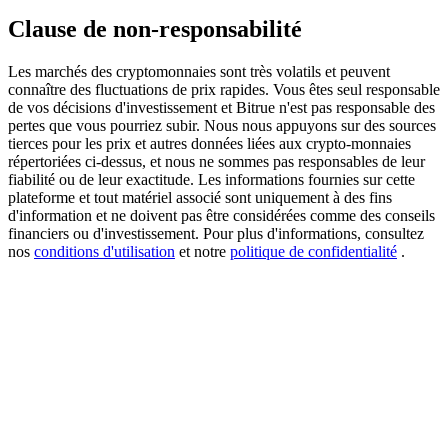
Clause de non-responsabilité
Les marchés des cryptomonnaies sont très volatils et peuvent
USDT New User Exclusive 10% APR
connaître des fluctuations de prix rapides. Vous êtes seul responsable
de vos décisions d'investissement et Bitrue n'est pas responsable des
USDT Flexible Staking | Daily Rewards
pertes que vous pourriez subir. Nous nous appuyons sur des sources
tierces pour les prix et autres données liées aux crypto-monnaies
répertoriées ci-dessus, et nous ne sommes pas responsables de leur
fiabilité ou de leur exactitude. Les informations fournies sur cette
plateforme et tout matériel associé sont uniquement à des fins
BTC New User Exclusive: 6.5% APR
d'information et ne doivent pas être considérées comme des conseils
BTC Flexible Staking | Daily Rewards
financiers ou d'investissement. Pour plus d'informations, consultez
nos
conditions d'utilisation
et notre
politique de confidentialité
.
Plus d'événements