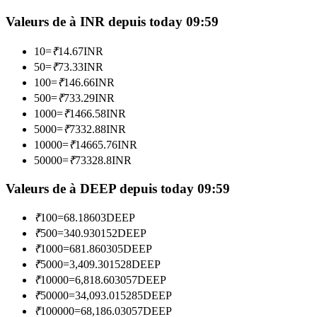
Valeurs de à INR depuis today 09:59
Devenez un trader de copie
10
=
₹
14.67
INR
Profitez du partage des bénéfices et des commissions de copy
50
=
₹
73.33
INR
trading
100
=
₹
146.66
INR
500
=
₹
733.29
INR
1000
=
₹
1466.58
INR
5000
=
₹
7332.88
INR
10000
=
₹
14665.76
INR
50000
=
₹
73328.8
INR
Valeurs de à DEEP depuis today 09:59
Information
₹
100
=
68.18603
DEEP
₹
500
=
340.930152
DEEP
Analyse de mégadonnées, y compris des informations
₹
1000
=
681.860305
DEEP
commerciales, etc.
₹
5000
=
3,409.301528
DEEP
₹
10000
=
6,818.603057
DEEP
₹
50000
=
34,093.015285
DEEP
₹
100000
=
68,186.03057
DEEP