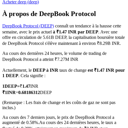
Acheter
deep
(
deep
)
À propos de DeepBook Protocol
DeepBook Protocol (DEEP)
connaît un tendance à la hausse cette
Futures COIN-M
semaine, avec le prix actuel
à ₹1.47 INR par DEEP
. Avec une
offre en circulation de 5.61B DEEP, la capitalisation boursière totale
Contrats à terme sur crypto-monnaie
de DeepBook Protocol s'élève maintenant à environ ₹8.29B INR.
Au cours des dernières 24 heures, le volume de trading de
DeepBook Protocol a atteint ₹7.27M INR
TradFi
Actuellement, le
DEEP à INR
taux de change
est ₹1.47 INR pour
Produits dérivés sur actions, forex, métaux précieux et matières
1 DEEP
. Cela signifie :
premières
1
DEEP
=
₹
1.47
INR
₹
1
INR
=
0.68186312
DEEP
(Remarque : Les frais de change et les coûts de gaz ne sont pas
inclus.)
Au cours des 7 derniers jours, le prix de DeepBook Protocol a
augmenté de 0.58%.
Au cours des 24 dernières heures, le taux a