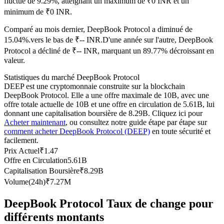
fluctué de 9.29%, atteignant un maximum de ₹0 INR et un
Futures USDC
minimum de ₹0 INR.
Futures utilisant l'USDC comme garantie
Comparé au mois dernier, DeepBook Protocol a diminué de
15.04%.vers le bas de ₹-- INR.
D'une année sur l'autre, DeepBook
Protocol a décliné de ₹-- INR, marquant un 89.77% décroissant en
valeur.
Statistiques du marché DeepBook Protocol
DEEP est une cryptomonnaie construite sur la blockchain
DeepBook Protocol. Elle a une offre maximale de 10B, avec une
offre totale actuelle de 10B et une offre en circulation de 5.61B, lui
donnant une capitalisation boursière de 8.29B. Cliquez ici pour
Acheter maintenant
, ou consultez notre guide étape par étape sur
Copie de Trading
comment acheter DeepBook Protocol (DEEP)
en toute sécurité et
facilement.
Rejoignez les meilleurs traders
Prix Actuel
₹
1.47
Offre en Circulation
5.61B
Capitalisation Boursière
₹
8.29B
Volume(24h)
₹
7.27M
DeepBook Protocol Taux de change pour
différents montants