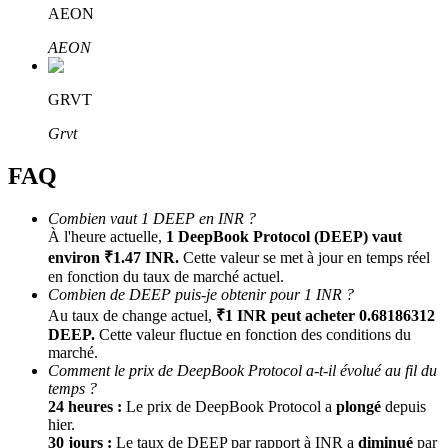
AEON
AEON
GRVT
Grvt
FAQ
Parrainage
Combien vaut 1 DEEP en INR ?
Invitez un ami pour recevoir des récompenses en espèces
À l'heure actuelle,
1 DeepBook Protocol (DEEP) vaut
BTC Welcome Rewards
environ ₹1.47 INR.
Cette valeur se met à jour en temps réel
en fonction du taux de marché actuel.
Combien de DEEP puis-je obtenir pour 1 INR ?
Au taux de change actuel,
₹1 INR peut acheter 0.68186312
DEEP.
Cette valeur fluctue en fonction des conditions du
marché.
Comment le prix de DeepBook Protocol a-t-il évolué au fil du
temps ?
24 heures :
Le prix de DeepBook Protocol a
plongé
depuis
hier.
30 jours :
Le taux de DEEP par rapport à INR a
diminué
par