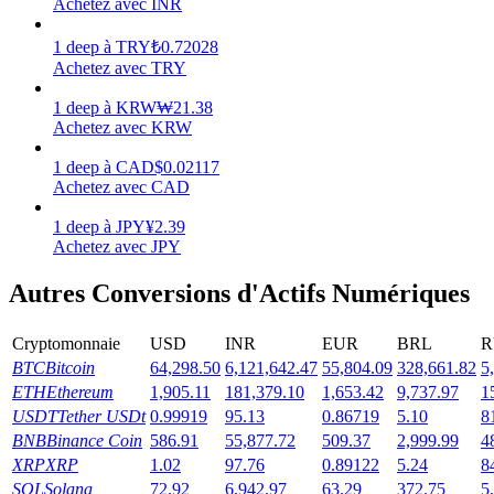
Achetez avec INR
Gagner
1
deep
à
TRY
₺
0.72028
Achetez avec TRY
1
deep
à
KRW
₩
21.38
Achetez avec KRW
1
deep
à
CAD
$
0.02117
Achetez avec CAD
1
deep
à
JPY
¥
2.39
Achetez avec JPY
Cochon de puissance
Autres Conversions d'Actifs Numériques
Gagnez quotidiennement des récompenses compétitives
Cryptomonnaie
USD
INR
EUR
BRL
R
BTC
Bitcoin
64,298.50
6,121,642.47
55,804.09
328,661.82
5
ETH
Ethereum
1,905.11
181,379.10
1,653.42
9,737.97
1
USDT
Tether USDt
0.99919
95.13
0.86719
5.10
8
BNB
Binance Coin
586.91
55,877.72
509.37
2,999.99
4
XRP
XRP
1.02
97.76
0.89122
5.24
8
SOL
Solana
72.92
6,942.97
63.29
372.75
5