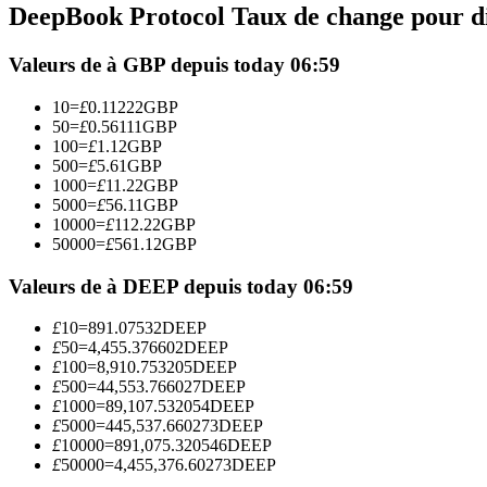
DeepBook Protocol Taux de change pour di
Futures utilisant l'USDC comme garantie
Valeurs de à GBP depuis today 06:59
10
=
£
0.11222
GBP
50
=
£
0.56111
GBP
100
=
£
1.12
GBP
500
=
£
5.61
GBP
1000
=
£
11.22
GBP
5000
=
£
56.11
GBP
10000
=
£
112.22
GBP
50000
=
£
561.12
GBP
Copie de Trading
Rejoignez les meilleurs traders
Valeurs de à DEEP depuis today 06:59
£
10
=
891.07532
DEEP
£
50
=
4,455.376602
DEEP
£
100
=
8,910.753205
DEEP
£
500
=
44,553.766027
DEEP
£
1000
=
89,107.532054
DEEP
£
5000
=
445,537.660273
DEEP
£
10000
=
891,075.320546
DEEP
£
50000
=
4,455,376.60273
DEEP