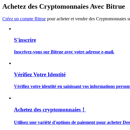
Devenez un trader de copie
Achetez des Cryptomonnaies Avec Bitrue
Profitez du partage des bénéfices et des commissions de copy t
Créez un compte Bitrue
pour acheter et vendre des Cryptomonnaies sur
S'inscrire
Inscrivez-vous sur Bitrue avec votre adresse e-mail.
Information
Vérifiez Votre Identité
Analyse de mégadonnées, y compris des informations commercia
Vérifiez votre identité en saisissant vos informations person
Achetez des cryptomonnaies！
Utilisez une variété d'options de paiement pour acheter De