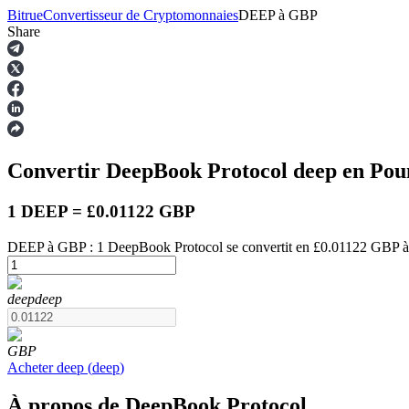
Bitrue
Convertisseur de Cryptomonnaies
DEEP
à
GBP
Share
Contrats à terme
Convertir DeepBook Protocol
deep
en Pou
1 DEEP = £0.01122 GBP
DEEP à GBP : 1 DeepBook Protocol se convertit en £0.01122 GBP à 
Futures USDT
deep
deep
Futures utilisant l'USDT comme garantie
GBP
Acheter
deep
(
deep
)
À propos de DeepBook Protocol