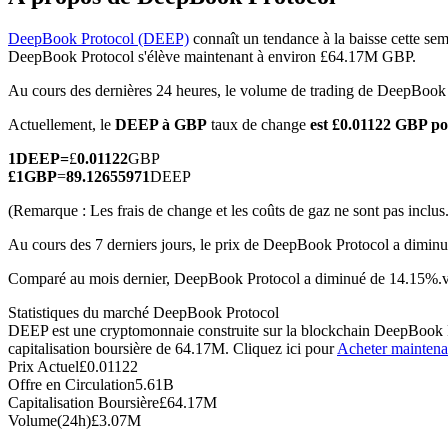
DeepBook Protocol (DEEP)
connaît un tendance à la baisse cette sem
DeepBook Protocol s'élève maintenant à environ £64.17M GBP.
Au cours des dernières 24 heures, le volume de trading de DeepBook
Futures COIN-M
Actuellement, le
DEEP à GBP
taux de change
est £0.01122 GBP p
Contrats à terme sur crypto-monnaie
1
DEEP
=
£
0.01122
GBP
£
1
GBP
=
89.12655971
DEEP
TradFi
(Remarque : Les frais de change et les coûts de gaz ne sont pas inclus.
Produits dérivés sur actions, forex, métaux précieux et matières
Au cours des 7 derniers jours, le prix de DeepBook Protocol a dimin
Comparé au mois dernier, DeepBook Protocol a diminué de 14.15%.ve
Statistiques du marché DeepBook Protocol
DEEP est une cryptomonnaie construite sur la blockchain DeepBook Pro
capitalisation boursière de 64.17M. Cliquez ici pour
Acheter maintena
Prix Actuel
£
0.01122
Offre en Circulation
5.61B
Capitalisation Boursière
£
64.17M
Volume(24h)
£
3.07M
Futures USDC