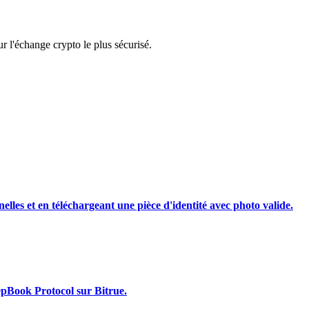
rading
 l'échange crypto le plus sécurisé.
les, etc.
nelles et en téléchargeant une pièce d'identité avec photo valide.
epBook Protocol sur Bitrue.