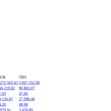
UB
TRY
,272,503.43
3,067,352.90
56,219.82
90,883.07
1.93
47.66
8,126.87
27,998.48
4.20
48.98
,979.91
3,478.89