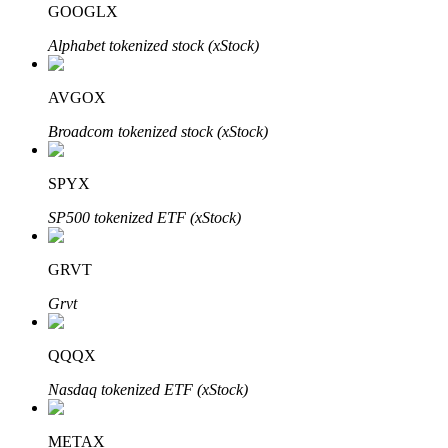
GOOGLX
Alphabet tokenized stock (xStock)
Blocages BTR
Des investissements exclusifs pour les détenteurs de BTR
AVGOX
Broadcom tokenized stock (xStock)
SPYX
SP500 tokenized ETF (xStock)
GRVT
Prêts
Grvt
Service d'emprunt adossé à des cryptomonnaies
QQQX
Nasdaq tokenized ETF (xStock)
METAX