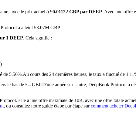
aine, avec le prix actuel
à £0.01122 GBP par DEEP
. Avec une offre e
 Protocol a atteint £3.07M GBP
our 1 DEEP
. Cela signifie :
)
 premières
ué de 5.56%.
Au cours des 24 dernières heures, le taux a fluctué de 
rs le bas de £-- GBP.
D'une année sur l'autre, DeepBook Protocol a dé
tocol. Elle a une offre maximale de 10B, avec une offre totale actuell
nt
, ou consultez notre guide étape par étape sur
comment acheter Deep