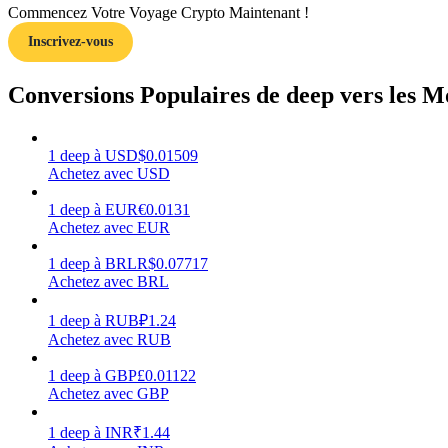
Commencez Votre Voyage Crypto Maintenant !
Inscrivez-vous
Guide
Guide de démarrage des contrats à terme
Conversions Populaires de deep vers les M
1
deep
à
USD
$
0.01509
Achetez avec USD
1
deep
à
EUR
€
0.0131
Achetez avec EUR
1
deep
à
BRL
R$
0.07717
Achetez avec BRL
Stratégies de trading
Apprenez à rester rentable
1
deep
à
RUB
₽
1.24
Achetez avec RUB
1
deep
à
GBP
£
0.01122
Achetez avec GBP
1
deep
à
INR
₹
1.44