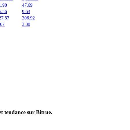
1.98
47.69
6.56
9.63
27.57
306.92
.67
3.30
et tendance sur
Bitrue
.