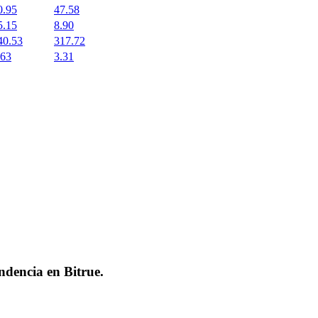
0.95
47.58
5.15
8.90
40.53
317.72
.63
3.31
endencia en
Bitrue
.