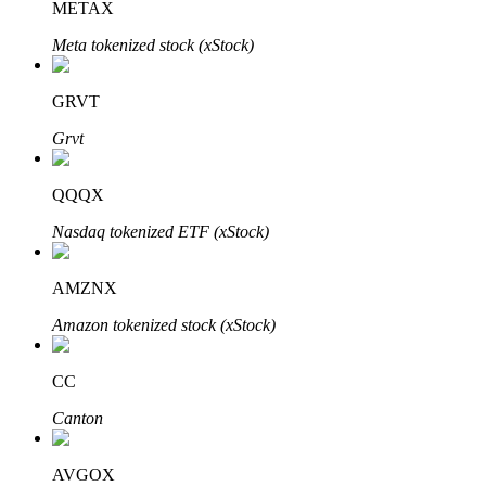
METAX
Meta tokenized stock (xStock)
Bloqueos BTR
GRVT
Inversiones exclusivas para titulares de BTR
Grvt
QQQX
Nasdaq tokenized ETF (xStock)
AMZNX
Amazon tokenized stock (xStock)
Préstamos
Servicio de préstamos respaldado por criptomonedas
CC
Canton
AVGOX