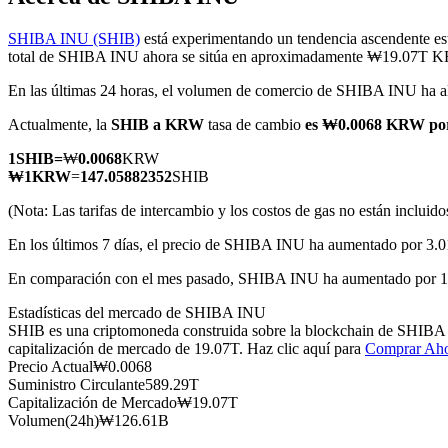
SHIBA INU (SHIB)
está experimentando un tendencia ascendente est
total de SHIBA INU ahora se sitúa en aproximadamente ₩19.07T 
En las últimas 24 horas, el volumen de comercio de SHIBA INU h
Futuros COIN-M
Actualmente, la
SHIB a KRW
tasa de cambio
es ₩0.0068 KRW po
Futuros de criptomonedas
1
SHIB
=
₩
0.0068
KRW
₩
1
KRW
=
147.05882352
SHIB
TradFi
(Nota: Las tarifas de intercambio y los costos de gas no están incluido
Derivados de acciones, divisas, metales preciosos y materias pr
En los últimos 7 días, el precio de SHIBA INU ha aumentado por 3.
En comparación con el mes pasado, SHIBA INU ha aumentado por 
Estadísticas del mercado de SHIBA INU
SHIB es una criptomoneda construida sobre la blockchain de SHIBA IN
capitalización de mercado de 19.07T. Haz clic aquí para
Comprar Ah
Precio Actual
₩
0.0068
Suministro Circulante
589.29T
Capitalización de Mercado
₩
19.07T
Volumen(24h)
₩
126.61B
Futuros del USDC