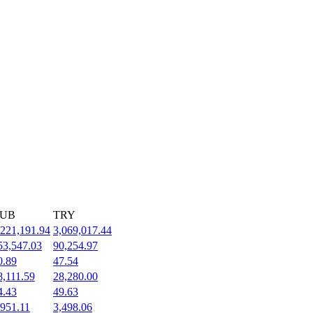
UB
TRY
,221,191.94
3,069,017.44
53,547.03
90,254.97
0.89
47.54
8,111.59
28,280.00
4.43
49.63
,951.11
3,498.06