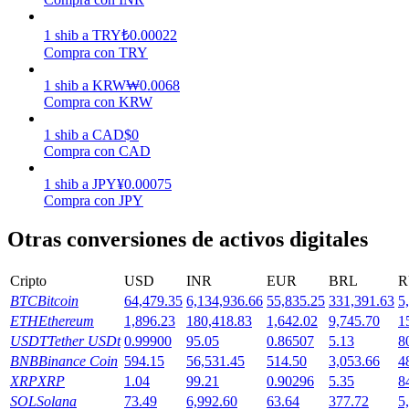
Earn
1
shib
a
TRY
₺
0.00022
Compra con TRY
1
shib
a
KRW
₩
0.0068
Compra con KRW
1
shib
a
CAD
$
0
Compra con CAD
1
shib
a
JPY
¥
0.00075
Compra con JPY
Power Piggy
Otras conversiones de activos digitales
Gana recompensas competitivas diariamente
Cripto
USD
INR
EUR
BRL
R
BTC
Bitcoin
64,479.35
6,134,936.66
55,835.25
331,391.63
5
ETH
Ethereum
1,896.23
180,418.83
1,642.02
9,745.70
1
USDT
Tether USDt
0.99900
95.05
0.86507
5.13
8
BNB
Binance Coin
594.15
56,531.45
514.50
3,053.66
4
XRP
XRP
1.04
99.21
0.90296
5.35
8
SOL
Solana
73.49
6,992.60
63.64
377.72
5