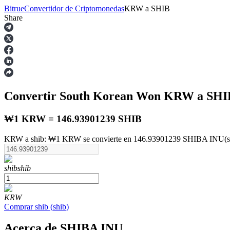
Bitrue
Convertidor de Criptomonedas
KRW
a
SHIB
Share
Futuros
Convertir South Korean Won
KRW
a SHI
₩1 KRW = 146.93901239 SHIB
KRW a shib: ₩1 KRW se convierte en 146.93901239 SHIBA INU(shib
Futuros del USDT
shib
shib
Futuros que utilizan USDT como garantía
KRW
Comprar
shib
(
shib
)
Acerca de SHIBA INU