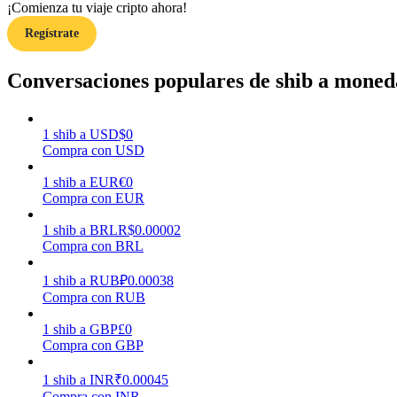
¡Comienza tu viaje cripto ahora!
Regístrate
Guía
Guía de inicio de futuros
Conversaciones populares de shib a moneda
1
shib
a
USD
$
0
Compra con USD
1
shib
a
EUR
€
0
Compra con EUR
1
shib
a
BRL
R$
0.00002
Compra con BRL
Estrategias comerciales
Aprenda cómo mantenerse rentable
1
shib
a
RUB
₽
0.00038
Compra con RUB
1
shib
a
GBP
£
0
Compra con GBP
1
shib
a
INR
₹
0.00045
Compra con INR