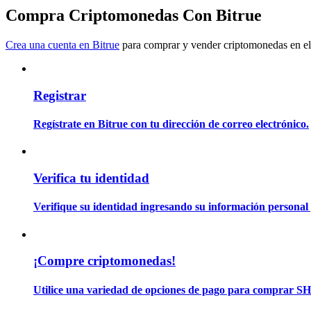
Conviértete en un Trader de Copia
Compra Criptomonedas Con Bitrue
Disfruta del reparto de beneficios y comisiones de copy trading
Crea una cuenta en Bitrue
para comprar y vender criptomonedas en el
Registrar
Regístrate en Bitrue con tu dirección de correo electrónico.
Información
Verifica tu identidad
Análisis de big data que incluye información comercial, etc.
Verifique su identidad ingresando su información personal 
¡Compre criptomonedas!
Utilice una variedad de opciones de pago para comprar S