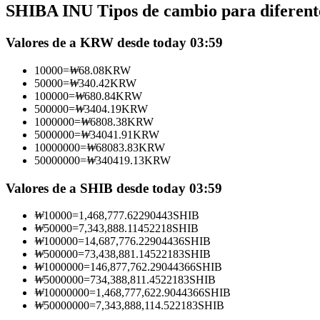
SHIBA INU Tipos de cambio para diferent
Futuros que utilizan USDC como garantía
Valores de a KRW desde today 03:59
10000
=
₩
68.08
KRW
50000
=
₩
340.42
KRW
100000
=
₩
680.84
KRW
500000
=
₩
3404.19
KRW
1000000
=
₩
6808.38
KRW
5000000
=
₩
34041.91
KRW
10000000
=
₩
68083.83
KRW
50000000
=
₩
340419.13
KRW
Copiar Trading
Únete a los mejores traders
Valores de a SHIB desde today 03:59
₩
10000
=
1,468,777.62290443
SHIB
₩
50000
=
7,343,888.11452218
SHIB
₩
100000
=
14,687,776.22904436
SHIB
₩
500000
=
73,438,881.14522183
SHIB
₩
1000000
=
146,877,762.29044366
SHIB
₩
5000000
=
734,388,811.4522183
SHIB
₩
10000000
=
1,468,777,622.9044366
SHIB
₩
50000000
=
7,343,888,114.522183
SHIB