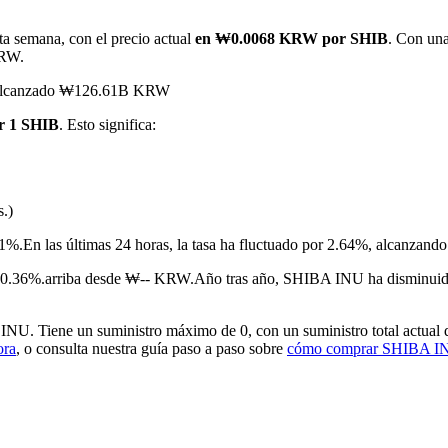
a semana, con el precio actual
en ₩0.0068 KRW por SHIB
. Con una
KRW.
a alcanzado ₩126.61B KRW
r 1 SHIB
. Esto significa:
s.)
imas
01%.
En las últimas 24 horas, la tasa ha fluctuado por 2.64%, alca
10.36%.arriba desde ₩-- KRW.
Año tras año, SHIBA INU ha disminuid
U. Tiene un suministro máximo de 0, con un suministro total actual d
ora
, o consulta nuestra guía paso a paso sobre
cómo comprar SHIBA I