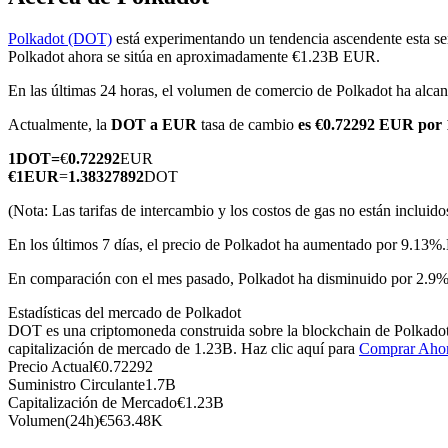
Polkadot (DOT)
está experimentando un tendencia ascendente esta se
Polkadot ahora se sitúa en aproximadamente €1.23B EUR.
En las últimas 24 horas, el volumen de comercio de Polkadot ha al
Futuros COIN-M
Actualmente, la
DOT a EUR
tasa de cambio
es €0.72292 EUR por
Futuros de criptomonedas
1
DOT
=
€
0.72292
EUR
€
1
EUR
=
1.38327892
DOT
TradFi
(Nota: Las tarifas de intercambio y los costos de gas no están incluido
Derivados de acciones, divisas, metales preciosos y materias pr
En los últimos 7 días, el precio de Polkadot ha aumentado por 9.13%.
En comparación con el mes pasado, Polkadot ha disminuido por 2.9%
Estadísticas del mercado de Polkadot
DOT es una criptomoneda construida sobre la blockchain de Polkadot. 
capitalización de mercado de 1.23B. Haz clic aquí para
Comprar Aho
Precio Actual
€
0.72292
Suministro Circulante
1.7B
Capitalización de Mercado
€
1.23B
Volumen(24h)
€
563.48K
Futuros del USDC