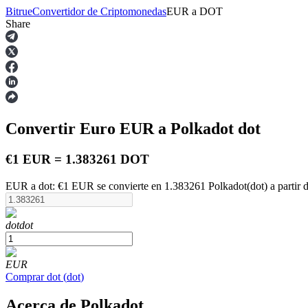
Bitrue
Convertidor de Criptomonedas
EUR
a
DOT
Share
Futuros
Convertir Euro
EUR
a Polkadot
dot
€1 EUR = 1.383261 DOT
EUR a dot: €1 EUR se convierte en 1.383261 Polkadot(dot) a partir 
Futuros del USDT
dot
dot
Futuros que utilizan USDT como garantía
EUR
Comprar
dot
(
dot
)
Acerca de Polkadot