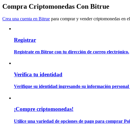
Conviértete en un Trader de Copia
Compra Criptomonedas Con Bitrue
Disfruta del reparto de beneficios y comisiones de copy trading
Crea una cuenta en Bitrue
para comprar y vender criptomonedas en el
Registrar
Regístrate en Bitrue con tu dirección de correo electrónico.
Información
Verifica tu identidad
Análisis de big data que incluye información comercial, etc.
Verifique su identidad ingresando su información personal 
¡Compre criptomonedas!
Utilice una variedad de opciones de pago para comprar Pol