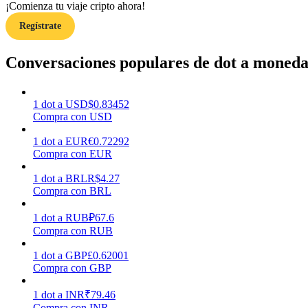
¡Comienza tu viaje cripto ahora!
Regístrate
Guía
Guía de inicio de futuros
Conversaciones populares de dot a monedas
1
dot
a
USD
$
0.83452
Compra con USD
1
dot
a
EUR
€
0.72292
Compra con EUR
1
dot
a
BRL
R$
4.27
Compra con BRL
Estrategias comerciales
Aprenda cómo mantenerse rentable
1
dot
a
RUB
₽
67.6
Compra con RUB
1
dot
a
GBP
£
0.62001
Compra con GBP
1
dot
a
INR
₹
79.46
Compra con INR