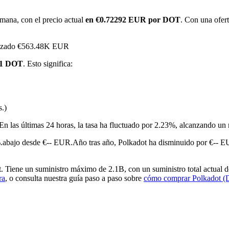
mana, con el precio actual
en €0.72292 EUR por DOT
. Con una ofert
canzado €563.48K EUR
 1 DOT
. Esto significa:
s.)
imas
En las últimas 24 horas, la tasa ha fluctuado por 2.23%, alcanzand
.abajo desde €-- EUR.
Año tras año, Polkadot ha disminuido por €-- E
Tiene un suministro máximo de 2.1B, con un suministro total actual de
ra
, o consulta nuestra guía paso a paso sobre
cómo comprar Polkadot 