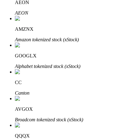
AEON
AEON
Bloqueos BTR
AMZNX
Inversiones exclusivas para titulares de BTR
Amazon tokenized stock (xStock)
GOOGLX
Alphabet tokenized stock (xStock)
CC
Canton
Préstamos
Servicio de préstamos respaldado por criptomonedas
AVGOX
Broadcom tokenized stock (xStock)
QQQX