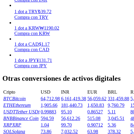
Earn
1
dot
a
TRY
₺
39.72
Compra con TRY
1
dot
a
KRW
₩
1190.02
Compra con KRW
1
dot
a
CAD
$
1.17
Compra con CAD
1
dot
a
JPY
¥
131.71
Compra con JPY
Power Piggy
Otras conversiones de activos digitales
Gana recompensas competitivas diariamente
Cripto
USD
INR
EUR
BRL
R
BTC
Bitcoin
64,712.98
6,161,419.38
56,059.62
331,459.88
5
ETH
Ethereum
1,905.66
181,440.73
1,650.83
9,760.79
1
USDT
Tether USDt
0.99883
95.10
0.86527
5.11
8
BNB
Binance Coin
594.59
56,612.26
515.08
3,045.51
4
XRP
XRP
1.04
99.70
0.90712
5.36
8
SOL
Solana
73.86
7,032.52
63.98
378.32
5