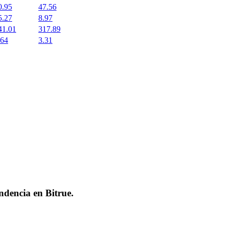
0.95
47.56
5.27
8.97
41.01
317.89
.64
3.31
endencia en
Bitrue
.