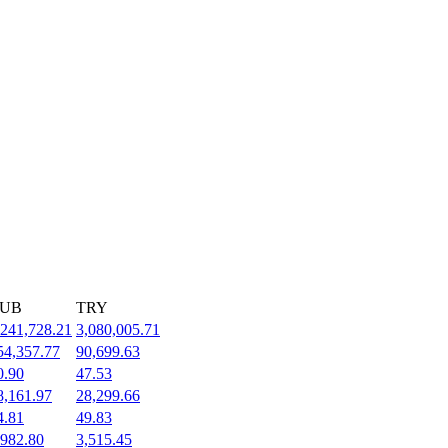
UB
TRY
,241,728.21
3,080,005.71
54,357.77
90,699.63
0.90
47.53
8,161.97
28,299.66
4.81
49.83
,982.80
3,515.45