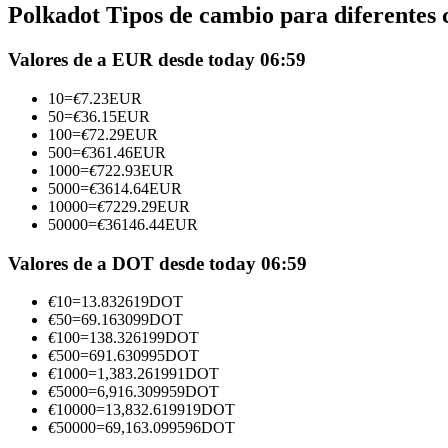
Polkadot Tipos de cambio para diferentes 
Futuros que utilizan USDC como garantía
Valores de a EUR desde today 06:59
10
=
€
7.23
EUR
50
=
€
36.15
EUR
100
=
€
72.29
EUR
500
=
€
361.46
EUR
1000
=
€
722.93
EUR
5000
=
€
3614.64
EUR
10000
=
€
7229.29
EUR
50000
=
€
36146.44
EUR
Copiar Trading
Únete a los mejores traders
Valores de a DOT desde today 06:59
€
10
=
13.832619
DOT
€
50
=
69.163099
DOT
€
100
=
138.326199
DOT
€
500
=
691.630995
DOT
€
1000
=
1,383.261991
DOT
€
5000
=
6,916.309959
DOT
€
10000
=
13,832.619919
DOT
€
50000
=
69,163.099596
DOT