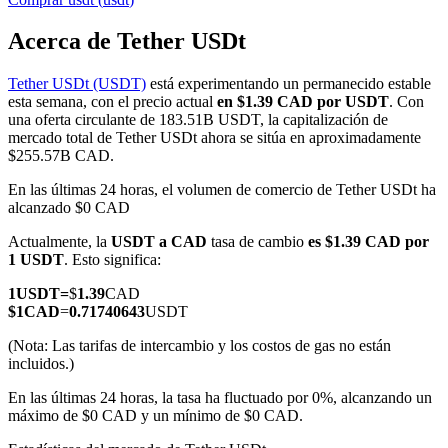
Acerca de Tether USDt
Tether USDt (USDT)
está experimentando un permanecido estable
Futuros COIN-M
esta semana, con el precio actual
en $1.39 CAD por USDT
. Con
una oferta circulante de 183.51B USDT, la capitalización de
Futuros de criptomonedas
mercado total de Tether USDt ahora se sitúa en aproximadamente
$255.57B CAD.
En las últimas 24 horas, el volumen de comercio de Tether USDt ha
TradFi
alcanzado $0 CAD
Derivados de acciones, divisas, metales preciosos y materias
Actualmente, la
USDT a CAD
tasa de cambio
es $1.39 CAD por
primas
1 USDT
. Esto significa:
1
USDT
=
$
1.39
CAD
$
1
CAD
=
0.71740643
USDT
(Nota: Las tarifas de intercambio y los costos de gas no están
incluidos.)
En las últimas 24 horas, la tasa ha fluctuado por 0%, alcanzando un
máximo de $0 CAD y un mínimo de $0 CAD.