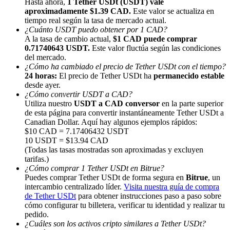
Hasta ahora,
1 Tether USDt (USDT) vale
aproximadamente $1.39 CAD.
Este valor se actualiza en
tiempo real según la tasa de mercado actual.
¿Cuánto USDT puedo obtener por 1 CAD?
A la tasa de cambio actual,
$1 CAD puede comprar
0.71740643 USDT.
Este valor fluctúa según las condiciones
del mercado.
¿Cómo ha cambiado el precio de Tether USDt con el tiempo?
Referencia
24 horas:
El precio de Tether USDt ha
permanecido estable
desde ayer.
Invita a un amigo para recibir recompensas en efectivo
¿Cómo convertir USDT a CAD?
BTC Welcome Rewards
Utiliza nuestro
USDT a CAD conversor
en la parte superior
de esta página para convertir instantáneamente Tether USDt a
Canadian Dollar. Aquí hay algunos ejemplos rápidos:
$10 CAD = 7.17406432 USDT
10 USDT = $13.94 CAD
(Todas las tasas mostradas son aproximadas y excluyen
tarifas.)
¿Cómo comprar 1 Tether USDt en Bitrue?
Puedes comprar Tether USDt de forma segura en
Bitrue
, un
intercambio centralizado líder.
Visita nuestra guía de compra
de Tether USDt
para obtener instrucciones paso a paso sobre
cómo configurar tu billetera, verificar tu identidad y realizar tu
pedido.
¿Cuáles son los activos cripto similares a Tether USDt?
BTC Welcome Rewards