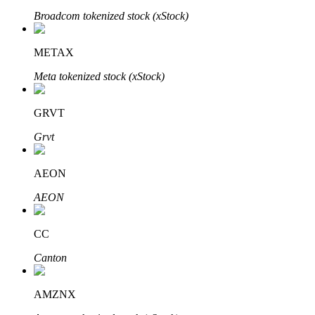
Broadcom tokenized stock (xStock)
METAX
Meta tokenized stock (xStock)
Inversión automática
Obtenga ganancias a largo plazo e intereses flexibles
GRVT
Grvt
AEON
AEON
CC
Aprender Staking
Canton
Obtenga más información sobre cómo obtener ingresos pasivos
Bitrue
AI
AMZNX