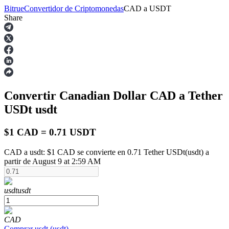
Bitrue
Convertidor de Criptomonedas
CAD
a
USDT
Share
Futuros
Convertir Canadian Dollar
CAD
a Tether
USDt
usdt
$1 CAD = 0.71 USDT
CAD a usdt: $1 CAD se convierte en 0.71 Tether USDt(usdt) a
Futuros del USDT
partir de August 9 at 2:59 AM
Futuros que utilizan USDT como garantía
usdt
usdt
CAD
Comprar
usdt
(
usdt
)