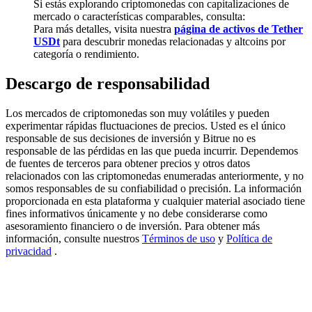
Si estás explorando criptomonedas con capitalizaciones de
mercado o características comparables, consulta:
Deposit & Trade BTC to Share 25000 USDT prize pool!
Para más detalles, visita nuestra
página de activos de Tether
USDt
para descubrir monedas relacionadas y altcoins por
categoría o rendimiento.
Deposit CASHCAT & Win
Descargo de responsabilidad
Share 500000 CASHCAT prize pool
Los mercados de criptomonedas son muy volátiles y pueden
experimentar rápidas fluctuaciones de precios. Usted es el único
responsable de sus decisiones de inversión y Bitrue no es
responsable de las pérdidas en las que pueda incurrir. Dependemos
Exclusive for BitMart Users
de fuentes de terceros para obtener precios y otros datos
relacionados con las criptomonedas enumeradas anteriormente, y no
Register & Trade to Win 500,000 USDT
somos responsables de su confiabilidad o precisión. La información
proporcionada en esta plataforma y cualquier material asociado tiene
fines informativos únicamente y no debe considerarse como
asesoramiento financiero o de inversión. Para obtener más
información, consulte nuestros
Términos de uso
y
Política de
Precious Metals Trading Carnival
privacidad
.
Trade Gold & Silver · 33,333 USDT Bonus