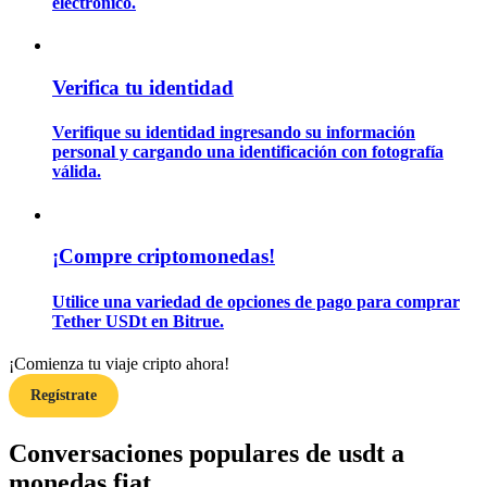
electrónico.
Guía
Verifica tu identidad
Guía de inicio de futuros
Verifique su identidad ingresando su información
personal y cargando una identificación con fotografía
válida.
¡Compre criptomonedas!
Utilice una variedad de opciones de pago para comprar
Tether USDt en Bitrue.
Estrategias comerciales
Aprenda cómo mantenerse rentable
¡Comienza tu viaje cripto ahora!
Regístrate
Conversaciones populares de usdt a
monedas fiat