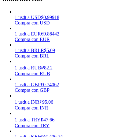
Earn
1
usdt
a
USD
$
0.99918
Compra con USD
1
usdt
a
EUR
€
0.86442
Compra con EUR
1
usdt
a
BRL
R$
5.09
Compra con BRL
1
usdt
a
RUB
₽
82.2
Compra con RUB
Power Piggy
1
usdt
a
GBP
£
0.74062
Compra con GBP
Gana recompensas competitivas diariamente
1
usdt
a
INR
₹
95.06
Compra con INR
1
usdt
a
TRY
₺
47.66
Compra con TRY
1
usdt
a
KRW
₩
1406.74