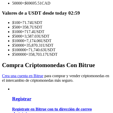
50000
=
$
69695.51
CAD
Conviértete en un Trader de Copia
Valores de a USDT desde today 02:59
Disfruta del reparto de beneficios y comisiones de copy trading
$
100
=
71.74
USDT
$
500
=
358.7
USDT
$
1000
=
717.4
USDT
$
5000
=
3,587.03
USDT
$
10000
=
7,174.06
USDT
$
50000
=
35,870.31
USDT
$
100000
=
71,740.63
USDT
$
500000
=
358,703.17
USDT
Compra Criptomonedas Con Bitrue
Información
Crea una cuenta en Bitrue
para comprar y vender criptomonedas en
Análisis de big data que incluye información comercial, etc.
el intercambio de criptomonedas más seguro.
Registrar
Regístrate en Bitrue con tu dirección de correo