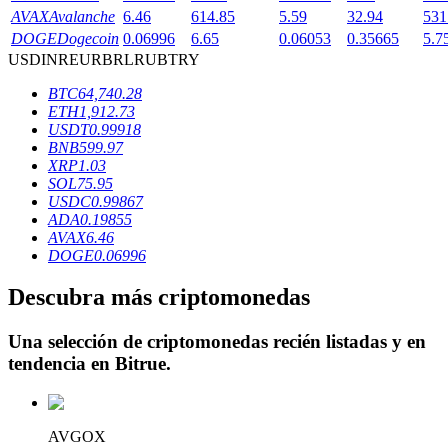
AVAX
Avalanche
6.46
614.85
5.59
32.94
531
DOGE
Dogecoin
0.06996
6.65
0.06053
0.35665
5.7
USD
INR
EUR
BRL
RUB
TRY
Bloqueos BTR
BTC
64,740.28
ETH
1,912.73
Inversiones exclusivas para titulares de BTR
USDT
0.99918
BNB
599.97
XRP
1.03
SOL
75.95
USDC
0.99867
ADA
0.19855
AVAX
6.46
DOGE
0.06996
Descubra más criptomonedas
Préstamos
Una selección de criptomonedas recién listadas y en
Servicio de préstamos respaldado por criptomonedas
tendencia en
Bitrue
.
AVGOX