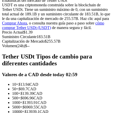
Estadísticas del mercado de Tether USDt
Futuros del USDC
USDT es una criptomoneda construida sobre la blockchain de
Tether USDt. Tiene un suministro máximo de 0, con un suministro
Futuros que utilizan USDC como garantía
total actual de 189.1B y un suministro circulante de 183.51B, lo que
le da una capitalización de mercado de 255.57B. Haz clic aquí para
Comprar Ahora
, o consulta nuestra guía paso a paso sobre
cómo
comprar Tether USDt (USDT)
de manera segura y fácil.
Precio Actual
$
1.39
Suministro Circulante
183.51B
Capitalización de Mercado
$
255.57B
Volumen(24h)
$
--
Tether USDt Tipos de cambio para
Copiar Trading
diferentes cantidades
Únete a los mejores traders
Valores de a CAD desde today 02:59
10
=
$
13.94
CAD
50
=
$
69.7
CAD
100
=
$
139.39
CAD
500
=
$
696.96
CAD
1000
=
$
1393.91
CAD
5000
=
$
6969.55
CAD
10000
=
$
13939.1
CAD