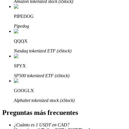
Amazon tokenized stock (xStock)
PIPEDOG
Pipedog
Bitrue Partners
QQQX
Nasdaq tokenized ETF (xStock)
SPYX
SP500 tokenized ETF (xStock)
GOOGLX
Afiliados de Bitrue
Alphabet tokenized stock (xStock)
¡Hasta un 65% de comisiones!
Preguntas más frecuentes
¿Cuánto es 1 USDT en CAD?