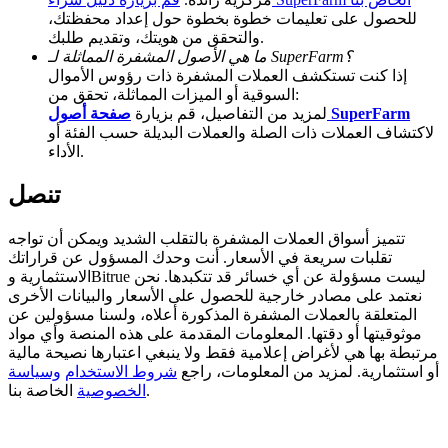
للحصول على تعليمات خطوة بخطوة حول إعداد محفظتك،
BTC Welcome Rewards
والتحقق من هويتك، وتقديم طلبك.
ما هي الأصول المشفرة المماثلة لـ SuperFarm؟
Deposit & Trade BTC to Share 25000 USDT prize pool!
إذا كنت تستكشف العملات المشفرة ذات رؤوس الأموال
السوقية أو الميزات المماثلة، تحقق من:
صفحة أصول SuperFarm
لمزيد من التفاصيل، قم بزيارة
لاكتشاف العملات ذات الصلة والعملات البديلة حسب الفئة أو
الأداء.
Deposit CASHCAT & Win
Share 500000 CASHCAT prize pool
تنصل
تتميز أسواق العملات المشفرة بالتقلب الشديد ويمكن أن تواجه
تقلبات سريعة في الأسعار. أنت وحدك المسؤول عن قراراتك
Exclusive for BitMart Users
الاستثمارية وBitrue ليست مسؤولة عن أي خسائر قد تتكبدها. نحن
نعتمد على مصادر خارجية للحصول على الأسعار والبيانات الأخرى
Register & Trade to Win 500,000 USDT
المتعلقة بالعملات المشفرة المذكورة أعلاه، ولسنا مسؤولين عن
موثوقيتها أو دقتها. المعلومات المقدمة على هذه المنصة وأي مواد
مرتبطة بها هي لأغراض إعلامية فقط ولا ينبغي اعتبارها نصيحة مالية
أو استثمارية. لمزيد من المعلومات، راجع
شروط الاستخدام
وسياسة
الخاصة بنا.
الخصوصية
Precious Metals Trading Carnival
Trade Gold & Silver · 33,333 USDT Bonus