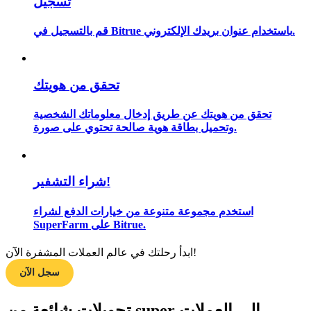
تسجيل
قم بالتسجيل في Bitrue باستخدام عنوان بريدك الإلكتروني.
مرشد
دليل المبتدئين للعقود الآجلة
تحقق من هويتك
تحقق من هويتك عن طريق إدخال معلوماتك الشخصية
وتحميل بطاقة هوية صالحة تحتوي على صورة.
شراء التشفير!
استخدم مجموعة متنوعة من خيارات الدفع لشراء
SuperFarm على Bitrue.
استراتيجيات التداول
تعلم كيفية البقاء مربحة
ابدأ رحلتك في عالم العملات المشفرة الآن!
سجل الآن
تحويلات شائعة من super إلى العملات