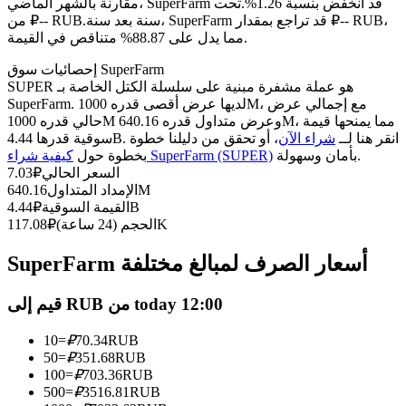
العقود الآجلة USDC
مقارنة بالشهر الماضي، SuperFarm قد انخفض بنسبة 1.26%.تحت
سنة بعد سنة، SuperFarm قد تراجع بمقدار ₽-- RUB،
من ₽-- RUB.
العقود الآجلة باستخدام USDC كضمان
مما يدل على 88.87% متناقص في القيمة.
إحصائيات سوق SuperFarm
SUPER هو عملة مشفرة مبنية على سلسلة الكتل الخاصة بـ
SuperFarm. لديها عرض أقصى قدره 1000M، مع إجمالي عرض
حالي قدره 1000M وعرض متداول قدره 640.16M، مما يمنحها قيمة
سوقية قدرها 4.44B. انقر هنا لــ
شراء الآن
، أو تحقق من دليلنا خطوة
بأمان وسهولة.
كيفية شراء SuperFarm (SUPER)
بخطوة حول
السعر الحالي
₽
7.03
640.16M
الإمداد المتداول
4.44B
القيمة السوقية
₽
نسخ التداول
117.08K
الحجم (24 ساعة)
₽
انضم إلى أفضل المتداولين
SuperFarm أسعار الصرف لمبالغ مختلفة
قيم إلى RUB من today 12:00
10
=
₽
70.34
RUB
50
=
₽
351.68
RUB
100
=
₽
703.36
RUB
500
=
₽
3516.81
RUB