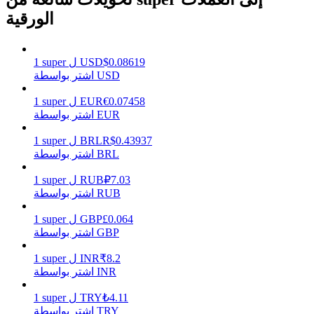
الورقية
يكسب
0.08619
$
USD
ل
super
1
اشتر بواسطة USD
0.07458
€
EUR
ل
super
1
اشتر بواسطة EUR
0.43937
R$
BRL
ل
super
1
اشتر بواسطة BRL
7.03
₽
RUB
ل
super
1
اشتر بواسطة RUB
خنزير الطاقة
0.064
£
GBP
ل
super
1
احصل على مكافآت تنافسية يوميًا
اشتر بواسطة GBP
8.2
₹
INR
ل
super
1
اشتر بواسطة INR
4.11
₺
TRY
ل
super
1
اشتر بواسطة TRY