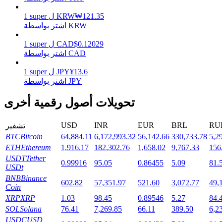
121.35
₩
KRW
ل
super
1
اشتر بواسطة KRW
التوقيع المساحي
0.12029
$
CAD
ل
super
1
اشتر بواسطة CAD
عوائد عالية والوصول الفوري
13.6
¥
JPY
ل
super
1
اشتر بواسطة JPY
تحويلات أصول رقمية أخرى
USD
INR
EUR
BRL
RU
تشفير
BTC
Bitcoin
64,884.11
6,172,993.32
56,142.66
330,733.78
5,2
ETH
Ethereum
1,916.17
182,302.76
1,658.02
9,767.33
156
USDT
Tether
Launchpool
0.99916
95.05
0.86455
5.09
81.
USDt
الرهان المرن لكسب العملات الرقمية الشهيرة
BNB
Binance
602.82
57,351.97
521.60
3,072.77
49,
Coin
XRP
XRP
1.03
98.45
0.89546
5.27
84.
SOL
Solana
76.41
7,269.85
66.11
389.50
6,2
USDC
USD