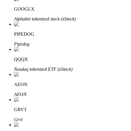
GOOGLX
Alphabet tokenized stock (xStock)
PIPEDOG
الاستثمار التلقائي
Pipedog
احصل على أرباح طويلة الأجل وفوائد مرنة
QQQX
Nasdaq tokenized ETF (xStock)
AEON
AEON
GRVT
تعلم الستاكينغ
Grvt
تعرف على كيفية كسب الدخل السلبي