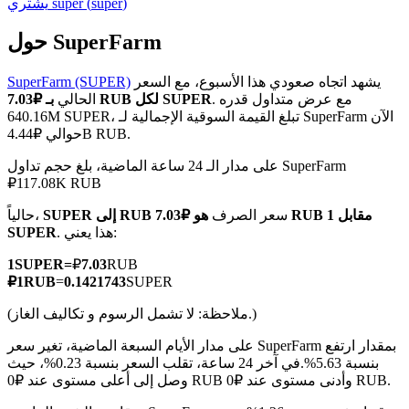
)
super
(
super
يشتري
حول SuperFarm
يشهد اتجاه صعودي هذا الأسبوع، مع السعر
SuperFarm (SUPER)
العقود الآجلة لـ COIN-M
. مع عرض متداول قدره
بـ ₽7.03 RUB لكل SUPER
الحالي
640.16M SUPER، تبلغ القيمة السوقية الإجمالية لـ SuperFarm الآن
العقود الآجلة للعملات المشفرة
حوالي ₽4.44B RUB.
على مدار الـ 24 ساعة الماضية، بلغ حجم تداول SuperFarm
₽117.08K RUB
TradFi
سعر الصرف
هو ₽7.03 RUB مقابل 1
SUPER إلى RUB
حالياً،
مشتقات الأسهم والعملات الأجنبية والمعادن الثمينة والسلع
. هذا يعني:
SUPER
1
SUPER
=
₽
7.03
RUB
₽
1
RUB
=
0.1421743
SUPER
(ملاحظة: لا تشمل الرسوم و تكاليف الغاز.)
على مدار الأيام السبعة الماضية، تغير سعر SuperFarm بمقدار ارتفع
بنسبة 5.63%.
في آخر 24 ساعة، تقلب السعر بنسبة 0.23%، حيث
وصل إلى أعلى مستوى عند ₽0 RUB وأدنى مستوى عند ₽0 RUB.