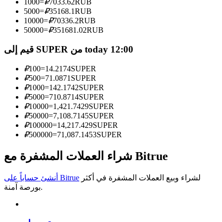
1000
=
₽
7033.62
RUB
5000
=
₽
35168.1
RUB
كن متداول نسخ
10000
=
₽
70336.2
RUB
50000
=
₽
351681.02
RUB
استمتع بتقاسم الأرباح وعمولات نسخ التداول
قيم إلى SUPER من today 12:00
₽
100
=
14.2174
SUPER
₽
500
=
71.0871
SUPER
₽
1000
=
142.1742
SUPER
₽
5000
=
710.8714
SUPER
₽
10000
=
1,421.7429
SUPER
₽
50000
=
7,108.7145
SUPER
₽
100000
=
14,217.429
SUPER
₽
500000
=
71,087.1453
SUPER
معلومة
تحليل البيانات الضخمة بما في ذلك المعلومات التجارية، وما
شراء العملات المشفرة مع Bitrue
إلى ذلك.
لشراء وبيع العملات المشفرة في أكثر
أنشئ حساباً على Bitrue
بورصة آمنة.