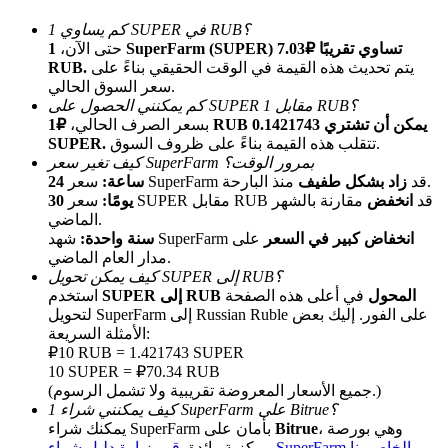
كم يساوي 1 SUPER في RUB؟
حتى الآن،
1 SuperFarm (SUPER) تساوي تقريبًا ₽7.03
يتم تحديث هذه القيمة في الوقت الحقيقي بناءً على
RUB.
سعر السوق الحالي.
كم يمكنني الحصول على SUPER مقابل 1 RUB؟
بسعر الصرف الحالي،
₽1 RUB يمكن أن تشتري 0.1421743
تتقلب هذه القيمة بناءً على ظروف السوق.
SUPER.
كيف تغير سعر SuperFarm بمرور الوقت؟
الإحالة
منذ البارحة.
سعر SuperFarm قد
زاد بشكل طفيف
24 ساعة:
سعر SUPER مقابل RUB قد
انخفض
مقارنة بالشهر
30 يومًا:
قم بدعوة صديق لتحصل على مكافآت نقدية
الماضي.
انخفاض كبير في السعر
على
شهد SuperFarm
سنة واحدة:
BTC Welcome Rewards
مدار العام الماضي.
كيف يمكن تحويل SUPER إلى RUB؟
SUPER إلى RUB المحول
في أعلى هذه الصفحة
استخدم
لتحويل SuperFarm إلى Russian Ruble على الفور. إليك بعض
الأمثلة السريعة:
₽10 RUB = 1.421743 SUPER
10 SUPER = ₽70.34 RUB
(جميع الأسعار المعروضة تقريبية ولا تشمل الرسوم.)
كيف يمكنني شراء 1 SuperFarm على Bitrue؟
، وهي بورصة
Bitrue
يمكنك شراء SuperFarm بأمان على
قم بزيارة دليل شراء SuperFarm الخاص بنا
مركزية رائدة.