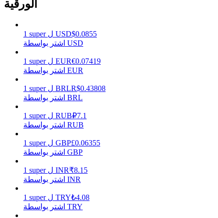
الورقية
0.0855
$
USD
ل
super
1
يكسب
اشتر بواسطة USD
0.07419
€
EUR
ل
super
1
اشتر بواسطة EUR
0.43808
R$
BRL
ل
super
1
اشتر بواسطة BRL
7.1
₽
RUB
ل
super
1
اشتر بواسطة RUB
خنزير الطاقة
0.06355
£
GBP
ل
super
1
اشتر بواسطة GBP
احصل على مكافآت تنافسية يوميًا
8.15
₹
INR
ل
super
1
اشتر بواسطة INR
4.08
₺
TRY
ل
super
1
اشتر بواسطة TRY