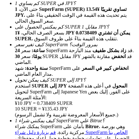
كم يساوي 1 SUPER في JPY؟
حتى الآن،
1 SuperFarm (SUPER) تساوي تقريبًا ¥13.54
يتم تحديث هذه القيمة في الوقت الحقيقي بناءً على
JPY.
سعر السوق الحالي.
كم يمكنني الحصول على SUPER مقابل 1 JPY؟
بسعر الصرف الحالي،
¥1 JPY يمكن أن تشتري 0.0738409
تتقلب هذه القيمة بناءً على ظروف السوق.
SUPER.
كيف تغير سعر SuperFarm بمرور الوقت؟
منذ البارحة.
سعر SuperFarm قد
زاد بشكل طفيف
24 ساعة:
الإحالة
سعر SUPER مقابل JPY قد
انخفض
مقارنة بالشهر
30 يومًا:
الماضي.
قم بدعوة صديق لتحصل على مكافآت نقدية
انخفاض كبير في السعر
على
شهد SuperFarm
سنة واحدة:
مدار العام الماضي.
Deposit CASHCAT & Win
كيف يمكن تحويل SUPER إلى JPY؟
SUPER إلى JPY المحول
في أعلى هذه الصفحة
استخدم
لتحويل SuperFarm إلى Japanese Yen على الفور. إليك بعض
الأمثلة السريعة:
¥10 JPY = 0.738409 SUPER
10 SUPER = ¥135.43 JPY
(جميع الأسعار المعروضة تقريبية ولا تشمل الرسوم.)
كيف يمكنني شراء 1 SuperFarm على Bitrue؟
، وهي بورصة
Bitrue
يمكنك شراء SuperFarm بأمان على
قم بزيارة دليل شراء SuperFarm الخاص بنا
مركزية رائدة.
للحصول على تعليمات خطوة بخطوة حول إعداد محفظتك،