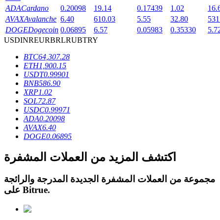
ADA
Cardano
0.20098
19.14
0.17439
1.02
16.
AVAX
Avalanche
6.40
610.03
5.55
32.80
531
DOGE
Dogecoin
0.06895
6.57
0.05983
0.35330
5.7
USD
INR
EUR
BRL
RUB
TRY
عمليات احتجاز BTR
BTC
64,307.28
ETH
1,900.15
استثمارات حصرية لحاملي BTR
USDT
0.99901
BNB
586.90
XRP
1.02
SOL
72.87
USDC
0.99971
ADA
0.20098
AVAX
6.40
DOGE
0.06895
اكتشف المزيد من العملات المشفرة
القروض
مجموعة من العملات المشفرة الجديدة المدرجة والرائجة
.
Bitrue
على
خدمة الاقتراض المدعومة بالعملات المشفرة