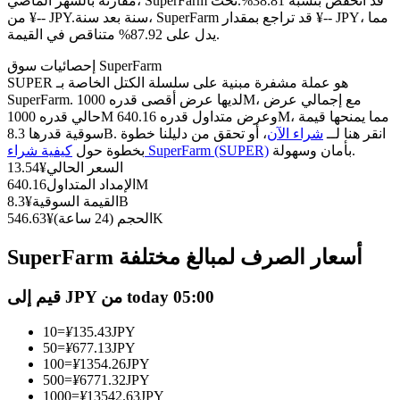
العقود الآجلة USDC
مقارنة بالشهر الماضي، SuperFarm قد انخفض بنسبة 38.81%.تحت
سنة بعد سنة، SuperFarm قد تراجع بمقدار ¥-- JPY، مما
من ¥-- JPY.
العقود الآجلة باستخدام USDC كضمان
يدل على 87.92% متناقص في القيمة.
إحصائيات سوق SuperFarm
SUPER هو عملة مشفرة مبنية على سلسلة الكتل الخاصة بـ
SuperFarm. لديها عرض أقصى قدره 1000M، مع إجمالي عرض
حالي قدره 1000M وعرض متداول قدره 640.16M، مما يمنحها قيمة
سوقية قدرها 8.3B. انقر هنا لــ
شراء الآن
، أو تحقق من دليلنا خطوة
بأمان وسهولة.
كيفية شراء SuperFarm (SUPER)
بخطوة حول
السعر الحالي
¥
13.54
640.16M
الإمداد المتداول
8.3B
القيمة السوقية
¥
نسخ التداول
546.63K
الحجم (24 ساعة)
¥
انضم إلى أفضل المتداولين
SuperFarm أسعار الصرف لمبالغ مختلفة
قيم إلى JPY من today 05:00
10
=
¥
135.43
JPY
50
=
¥
677.13
JPY
100
=
¥
1354.26
JPY
500
=
¥
6771.32
JPY
1000
=
¥
13542.63
JPY