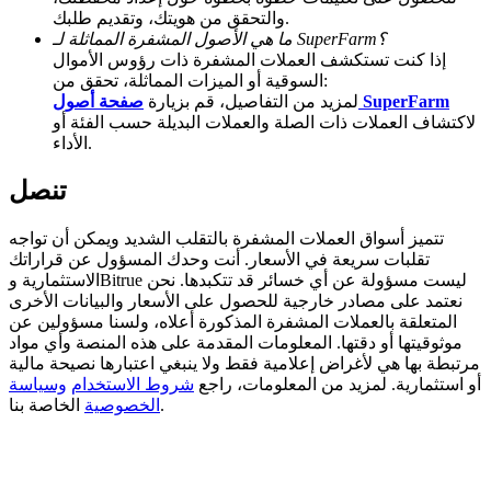
والتحقق من هويتك، وتقديم طلبك.
Deposit CASHCAT & Win
ما هي الأصول المشفرة المماثلة لـ SuperFarm؟
إذا كنت تستكشف العملات المشفرة ذات رؤوس الأموال
Share 500000 CASHCAT prize pool
السوقية أو الميزات المماثلة، تحقق من:
صفحة أصول SuperFarm
لمزيد من التفاصيل، قم بزيارة
لاكتشاف العملات ذات الصلة والعملات البديلة حسب الفئة أو
الأداء.
Exclusive for BitMart Users
تنصل
Register & Trade to Win 500,000 USDT
تتميز أسواق العملات المشفرة بالتقلب الشديد ويمكن أن تواجه
تقلبات سريعة في الأسعار. أنت وحدك المسؤول عن قراراتك
الاستثمارية وBitrue ليست مسؤولة عن أي خسائر قد تتكبدها. نحن
Precious Metals Trading Carnival
نعتمد على مصادر خارجية للحصول على الأسعار والبيانات الأخرى
المتعلقة بالعملات المشفرة المذكورة أعلاه، ولسنا مسؤولين عن
Trade Gold & Silver · 33,333 USDT Bonus
موثوقيتها أو دقتها. المعلومات المقدمة على هذه المنصة وأي مواد
مرتبطة بها هي لأغراض إعلامية فقط ولا ينبغي اعتبارها نصيحة مالية
أو استثمارية. لمزيد من المعلومات، راجع
شروط الاستخدام
وسياسة
الخاصة بنا.
الخصوصية
USDT New User Exclusive 10% APR
USDT Flexible Staking | Daily Rewards