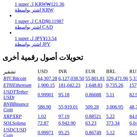
121.36
₩
KRW
ل
super
1
اشتر بواسطة KRW
0.11987
$
CAD
ل
super
1
التوقيع المساحي
اشتر بواسطة CAD
عوائد عالية والوصول الفوري
13.54
¥
JPY
ل
super
1
اشتر بواسطة JPY
تحويلات أصول رقمية أخرى
USD
INR
EUR
BRL
RU
تشفير
BTC
Bitcoin
64,307.28
6,127,038.50
55,801.81
329,471.96
5,3
ETH
Ethereum
1,900.15
181,042.23
1,648.83
9,735.26
157
USDT
Tether
0.99901
95.18
0.86688
5.11
82.
USDt
Launchpool
BNB
Binance
586.90
55,919.01
509.28
3,006.95
48,
الرهان المرن لكسب العملات الرقمية الشهيرة
Coin
XRP
XRP
1.02
97.19
0.88521
5.22
84.
SOL
Solana
72.87
6,942.90
63.23
373.34
6,0
USDC
USD
0.99971
95.25
0.86749
5.12
82.
Coin