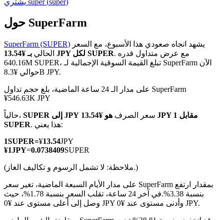
)
super
(
super
يشتري
حول SuperFarm
يشهد اتجاه صعودي هذا الأسبوع، مع السعر
SuperFarm (SUPER)
العقود الآجلة لـ COIN-M
. مع عرض متداول قدره
بـ ¥13.54 JPY لكل SUPER
الحالي
640.16M SUPER، تبلغ القيمة السوقية الإجمالية لـ SuperFarm الآن
العقود الآجلة للعملات المشفرة
حوالي ¥8.3B JPY.
على مدار الـ 24 ساعة الماضية، بلغ حجم تداول SuperFarm
¥546.63K JPY
TradFi
سعر الصرف
هو ¥13.54 JPY مقابل 1
SUPER إلى JPY
حالياً،
مشتقات الأسهم والعملات الأجنبية والمعادن الثمينة والسلع
. هذا يعني:
SUPER
1
SUPER
=
¥
13.54
JPY
¥
1
JPY
=
0.0738409
SUPER
(ملاحظة: لا تشمل الرسوم و تكاليف الغاز.)
على مدار الأيام السبعة الماضية، تغير سعر SuperFarm بمقدار ارتفع
بنسبة 3.38%.
في آخر 24 ساعة، تقلب السعر بنسبة 1.78%، حيث
وصل إلى أعلى مستوى عند ¥0 JPY وأدنى مستوى عند ¥0 JPY.