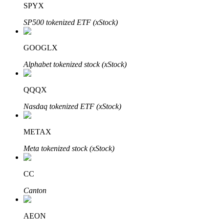
SPYX
SP500 tokenized ETF (xStock)
GOOGLX
Alphabet tokenized stock (xStock)
الاستثمار التلقائي
احصل على أرباح طويلة الأجل وفوائد مرنة
QQQX
Nasdaq tokenized ETF (xStock)
METAX
Meta tokenized stock (xStock)
CC
تعلم الستاكينغ
Canton
تعرف على كيفية كسب الدخل السلبي
AEON