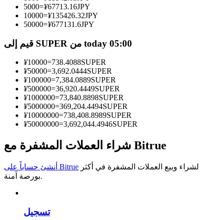
5000
=
¥
67713.16
JPY
10000
=
¥
135426.32
JPY
كن متداول نسخ
50000
=
¥
677131.6
JPY
استمتع بتقاسم الأرباح وعمولات نسخ التداول
قيم إلى SUPER من today 05:00
¥
10000
=
738.4088
SUPER
¥
50000
=
3,692.0444
SUPER
¥
100000
=
7,384.0889
SUPER
¥
500000
=
36,920.4449
SUPER
¥
1000000
=
73,840.8898
SUPER
¥
5000000
=
369,204.4494
SUPER
¥
10000000
=
738,408.8989
SUPER
¥
50000000
=
3,692,044.4946
SUPER
معلومة
شراء العملات المشفرة مع Bitrue
تحليل البيانات الضخمة بما في ذلك المعلومات التجارية، وما
إلى ذلك.
لشراء وبيع العملات المشفرة في أكثر
أنشئ حساباً على Bitrue
بورصة آمنة.
تسجيل