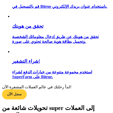
قم بالتسجيل في Bitrue باستخدام عنوان بريدك الإلكتروني.
مرشد
تحقق من هويتك
دليل المبتدئين للعقود الآجلة
تحقق من هويتك عن طريق إدخال معلوماتك الشخصية
وتحميل بطاقة هوية صالحة تحتوي على صورة.
شراء التشفير!
استخدم مجموعة متنوعة من خيارات الدفع لشراء
SuperFarm على Bitrue.
استراتيجيات التداول
ابدأ رحلتك في عالم العملات المشفرة الآن!
تعلم كيفية البقاء مربحة
سجل الآن
تحويلات شائعة من super إلى العملات