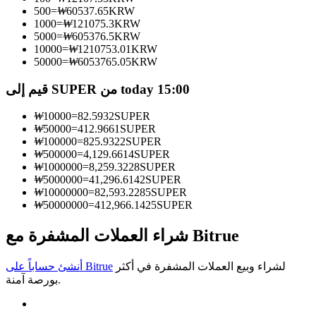
500
=
₩
60537.65
KRW
كن متداول نسخ
1000
=
₩
121075.3
KRW
5000
=
₩
605376.5
KRW
استمتع بتقاسم الأرباح وعمولات نسخ التداول
10000
=
₩
1210753.01
KRW
50000
=
₩
6053765.05
KRW
قيم إلى SUPER من today 15:00
₩
10000
=
82.5932
SUPER
₩
50000
=
412.9661
SUPER
₩
100000
=
825.9322
SUPER
₩
500000
=
4,129.6614
SUPER
₩
1000000
=
8,259.3228
SUPER
₩
5000000
=
41,296.6142
SUPER
معلومة
₩
10000000
=
82,593.2285
SUPER
₩
50000000
=
412,966.1425
SUPER
تحليل البيانات الضخمة بما في ذلك المعلومات التجارية، وما
إلى ذلك.
شراء العملات المشفرة مع Bitrue
لشراء وبيع العملات المشفرة في أكثر
أنشئ حساباً على Bitrue
بورصة آمنة.