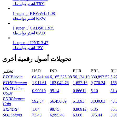
اشتر بواسطة TRY
121.08
₩
KRW
ل
super
1
اشتر بواسطة KRW
التوقيع المساحي
0.11935
$
CAD
ل
super
1
عوائد عالية والوصول الفوري
اشتر بواسطة CAD
13.47
¥
JPY
ل
super
1
اشتر بواسطة JPY
تحويلات أصول رقمية أخرى
USD
INR
EUR
BRL
RU
تشفير
BTC
Bitcoin
64,741.44
6,165,325.98
56,124.10
330,893.52
5,2
ETH
Ethereum
1,911.61
182,042.76
1,657.16
9,770.24
155
Launchpool
USDT
Tether
0.99910
95.14
0.86611
5.10
81.
الرهان المرن لكسب العملات الرقمية الشهيرة
USDt
BNB
Binance
592.84
56,456.69
513.93
3,030.03
48,
Coin
XRP
XRP
1.04
99.75
0.90812
5.35
85.
SOL
Solana
73.45
6,995.40
63.68
375.44
5,9