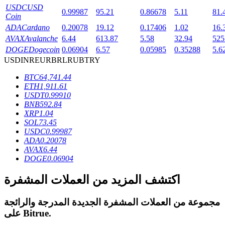
USDC
USD
0.99987
95.21
0.86678
5.11
81.
Coin
ADA
Cardano
0.20078
19.12
0.17406
1.02
16.
AVAX
Avalanche
6.44
613.87
5.58
32.94
525
DOGE
Dogecoin
0.06904
6.57
0.05985
0.35288
5.6
عمليات احتجاز BTR
USD
INR
EUR
BRL
RUB
TRY
استثمارات حصرية لحاملي BTR
BTC
64,741.44
ETH
1,911.61
USDT
0.99910
BNB
592.84
XRP
1.04
SOL
73.45
USDC
0.99987
ADA
0.20078
AVAX
6.44
DOGE
0.06904
القروض
اكتشف المزيد من العملات المشفرة
خدمة الاقتراض المدعومة بالعملات المشفرة
مجموعة من العملات المشفرة الجديدة المدرجة والرائجة
.
Bitrue
على