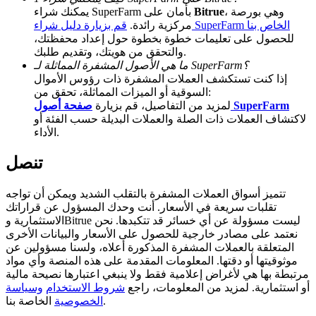
، وهي بورصة
Bitrue
يمكنك شراء SuperFarm بأمان على
Deposit CASHCAT & Win
قم بزيارة دليل شراء SuperFarm الخاص بنا
مركزية رائدة.
للحصول على تعليمات خطوة بخطوة حول إعداد محفظتك،
Share 500000 CASHCAT prize pool
والتحقق من هويتك، وتقديم طلبك.
ما هي الأصول المشفرة المماثلة لـ SuperFarm؟
إذا كنت تستكشف العملات المشفرة ذات رؤوس الأموال
السوقية أو الميزات المماثلة، تحقق من:
صفحة أصول SuperFarm
لمزيد من التفاصيل، قم بزيارة
Exclusive for BitMart Users
لاكتشاف العملات ذات الصلة والعملات البديلة حسب الفئة أو
Register & Trade to Win 500,000 USDT
الأداء.
تنصل
Precious Metals Trading Carnival
تتميز أسواق العملات المشفرة بالتقلب الشديد ويمكن أن تواجه
تقلبات سريعة في الأسعار. أنت وحدك المسؤول عن قراراتك
Trade Gold & Silver · 33,333 USDT Bonus
الاستثمارية وBitrue ليست مسؤولة عن أي خسائر قد تتكبدها. نحن
نعتمد على مصادر خارجية للحصول على الأسعار والبيانات الأخرى
المتعلقة بالعملات المشفرة المذكورة أعلاه، ولسنا مسؤولين عن
موثوقيتها أو دقتها. المعلومات المقدمة على هذه المنصة وأي مواد
مرتبطة بها هي لأغراض إعلامية فقط ولا ينبغي اعتبارها نصيحة مالية
USDT New User Exclusive 10% APR
أو استثمارية. لمزيد من المعلومات، راجع
شروط الاستخدام
وسياسة
الخاصة بنا.
الخصوصية
USDT Flexible Staking | Daily Rewards