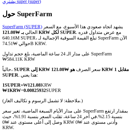
)
super
(
super
يشتري
حول SuperFarm
يشهد اتجاه صعودي هذا الأسبوع، مع السعر
SuperFarm (SUPER)
العقود الآجلة لـ COIN-M
. مع عرض متداول قدره
بـ ₩121.08 KRW لكل SUPER
الحالي
640.16M SUPER، تبلغ القيمة السوقية الإجمالية لـ SuperFarm الآن
العقود الآجلة للعملات المشفرة
حوالي ₩74.51B KRW.
على مدار الـ 24 ساعة الماضية، بلغ حجم تداول SuperFarm
₩584.11K KRW
TradFi
سعر الصرف
هو ₩121.08 KRW مقابل 1
SUPER إلى KRW
حالياً،
مشتقات الأسهم والعملات الأجنبية والمعادن الثمينة والسلع
. هذا يعني:
SUPER
1
SUPER
=
₩
121.08
KRW
₩
1
KRW
=
0.00825932
SUPER
(ملاحظة: لا تشمل الرسوم و تكاليف الغاز.)
على مدار الأيام السبعة الماضية، تغير سعر SuperFarm بمقدار ارتفع
بنسبة 2.15%.
في آخر 24 ساعة، تقلب السعر بنسبة 1.91%، حيث
وصل إلى أعلى مستوى عند ₩0 KRW وأدنى مستوى عند ₩0
KRW.