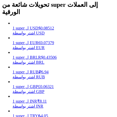
تحويلات شائعة من super إلى العملات
الورقية
يكسب
0.08512
$
USD
ل
super
1
اشتر بواسطة USD
0.07379
€
EUR
ل
super
1
اشتر بواسطة EUR
0.43506
R$
BRL
ل
super
1
اشتر بواسطة BRL
6.94
₽
RUB
ل
super
1
خنزير الطاقة
اشتر بواسطة RUB
احصل على مكافآت تنافسية يوميًا
0.06321
£
GBP
ل
super
1
اشتر بواسطة GBP
8.11
₹
INR
ل
super
1
اشتر بواسطة INR
4.05
₺
TRY
ل
super
1