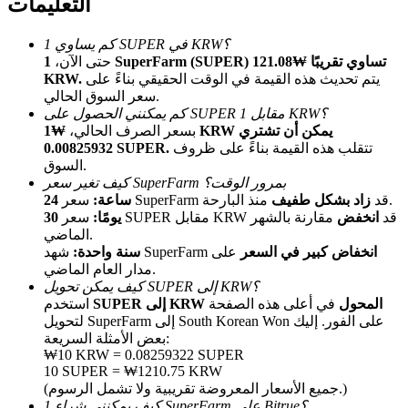
التعليمات
كم يساوي 1 SUPER في KRW؟
حتى الآن،
1 SuperFarm (SUPER) تساوي تقريبًا ₩121.08
يتم تحديث هذه القيمة في الوقت الحقيقي بناءً على
KRW.
سعر السوق الحالي.
كم يمكنني الحصول على SUPER مقابل 1 KRW؟
بسعر الصرف الحالي،
₩1 KRW يمكن أن تشتري
تتقلب هذه القيمة بناءً على ظروف
0.00825932 SUPER.
الإحالة
السوق.
كيف تغير سعر SuperFarm بمرور الوقت؟
قم بدعوة صديق لتحصل على مكافآت نقدية
منذ البارحة.
سعر SuperFarm قد
زاد بشكل طفيف
24 ساعة:
سعر SUPER مقابل KRW قد
انخفض
مقارنة بالشهر
30 يومًا:
Deposit CASHCAT & Win
الماضي.
انخفاض كبير في السعر
على
شهد SuperFarm
سنة واحدة:
مدار العام الماضي.
كيف يمكن تحويل SUPER إلى KRW؟
SUPER إلى KRW المحول
في أعلى هذه الصفحة
استخدم
لتحويل SuperFarm إلى South Korean Won على الفور. إليك
بعض الأمثلة السريعة:
₩10 KRW = 0.08259322 SUPER
10 SUPER = ₩1210.75 KRW
(جميع الأسعار المعروضة تقريبية ولا تشمل الرسوم.)
كيف يمكنني شراء 1 SuperFarm على Bitrue؟