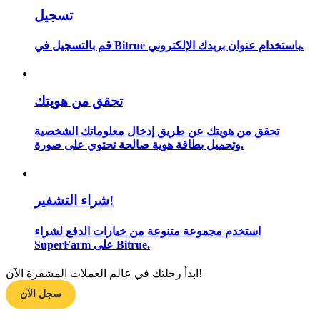
تسجيل
قم بالتسجيل في Bitrue باستخدام عنوان بريدك الإلكتروني.
مرشد
دليل المبتدئين للعقود الآجلة
تحقق من هويتك
تحقق من هويتك عن طريق إدخال معلوماتك الشخصية
وتحميل بطاقة هوية صالحة تحتوي على صورة.
شراء التشفير!
استخدم مجموعة متنوعة من خيارات الدفع لشراء
استراتيجيات التداول
SuperFarm على Bitrue.
تعلم كيفية البقاء مربحة
ابدأ رحلتك في عالم العملات المشفرة الآن!
سجل الآن