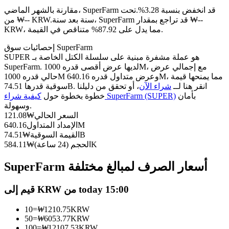
العقود الآجلة USDC
مقارنة بالشهر الماضي، SuperFarm قد انخفض بنسبة 3.28%.تحت
العقود الآجلة باستخدام USDC كضمان
سنة بعد سنة، SuperFarm قد تراجع بمقدار ₩--
من ₩-- KRW.
KRW، مما يدل على 87.92% متناقص في القيمة.
إحصائيات سوق SuperFarm
SUPER هو عملة مشفرة مبنية على سلسلة الكتل الخاصة بـ
SuperFarm. لديها عرض أقصى قدره 1000M، مع إجمالي عرض
حالي قدره 1000M وعرض متداول قدره 640.16M، مما يمنحها قيمة
سوقية قدرها 74.51B. انقر هنا لــ
شراء الآن
، أو تحقق من دليلنا
بأمان
كيفية شراء SuperFarm (SUPER)
خطوة بخطوة حول
وسهولة.
السعر الحالي
₩
121.08
نسخ التداول
640.16M
الإمداد المتداول
74.51B
القيمة السوقية
₩
انضم إلى أفضل المتداولين
584.11K
الحجم (24 ساعة)
₩
SuperFarm أسعار الصرف لمبالغ مختلفة
قيم إلى KRW من today 15:00
10
=
₩
1210.75
KRW
50
=
₩
6053.77
KRW
100
=
₩
12107.53
KRW