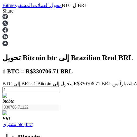
BRL
ل
BTC
محول العملات المشفرة
Bitrue
Share
العقود الآجلة
BRL
إلى Brazilian Real
btc
تحويل Bitcoin
1 BTC = R$330706.71 BRL
August 6
العقود الآجلة USDT
btc
btc
العقود الآجلة باستخدام USDT كضمان
BRL
)
btc
(
btc
يشتري