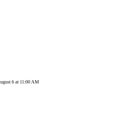
BTC إلى BRL: 1 Bitcoin يتحول إلى R$330706.71 BRL اعتباراً من  at 11:00 AM