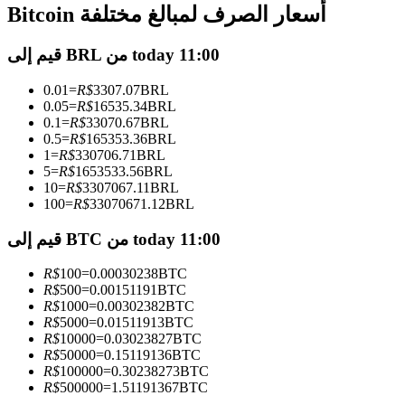
العقود الآجلة USDC
Bitcoin أسعار الصرف لمبالغ مختلفة
العقود الآجلة باستخدام USDC كضمان
قيم إلى BRL من today 11:00
0.01
=
R$
3307.07
BRL
0.05
=
R$
16535.34
BRL
0.1
=
R$
33070.67
BRL
0.5
=
R$
165353.36
BRL
1
=
R$
330706.71
BRL
5
=
R$
1653533.56
BRL
10
=
R$
3307067.11
BRL
100
=
R$
33070671.12
BRL
نسخ التداول
قيم إلى BTC من today 11:00
انضم إلى أفضل المتداولين
R$
100
=
0.00030238
BTC
R$
500
=
0.00151191
BTC
R$
1000
=
0.00302382
BTC
R$
5000
=
0.01511913
BTC
R$
10000
=
0.03023827
BTC
R$
50000
=
0.15119136
BTC
R$
100000
=
0.30238273
BTC
R$
500000
=
1.51191367
BTC