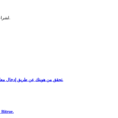
لشراء وبيع العملات المشفرة في أكثر بورصة آمنة.
تحقق من هويتك عن طريق إدخال معلوماتك الشخصية وتحميل بطاقة هوية صالحة تحتوي على صورة.
تحليل البيانات الضخمة بما في ذلك المعلومات التجارية، وما إلى ذلك.
استخدم مجموعة متنوعة من خيارات الدفع لشراء Bitcoin على Bitrue.