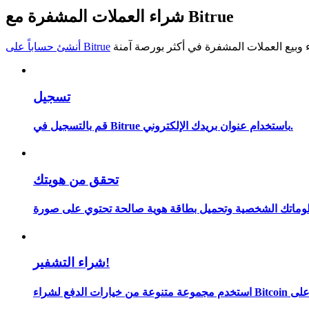
شراء العملات المشفرة مع Bitrue
كن متداول نسخ
استمتع بتقاسم الأرباح وعمولات نسخ التداول
أنشئ حساباً على Bitrue
تسجيل
قم بالتسجيل في Bitrue باستخدام عنوان بريدك الإلكتروني.
تحقق من هويتك
معلومة
شراء التشفير!