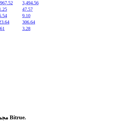
,967.52
3,494.56
1.25
47.57
5.54
9.10
23.64
306.64
.61
3.28
.
Bitrue
مجموعة من العملات المشفرة الجديدة المدرجة والرائجة على