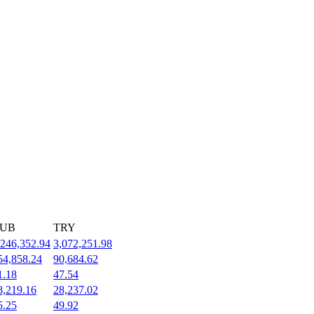
UB
TRY
,246,352.94
3,072,251.98
54,858.24
90,684.62
1.18
47.54
8,219.16
28,237.02
5.25
49.92