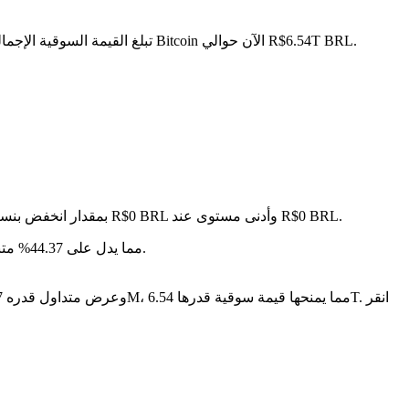
. مع عرض متداول قدره 20.07M BTC، تبلغ القيمة السوقية الإجمالية لـ Bitcoin الآن حوالي R$6.54T BRL.
في آخر 24 ساعة، تقلب السعر بنسبة 0.89%، حيث وصل إلى أعلى مستوى عند R$0 BRL وأدنى مستوى عند R$0 BRL.
على مدار الأيام السبعة الماضية، تغير سعر Bitcoin بمقدار انخفض بنس
سنة بعد سنة، Bitcoin قد تراجع بمقدار R$-- BRL، مما يدل على 44.37% متناقص في القيمة.