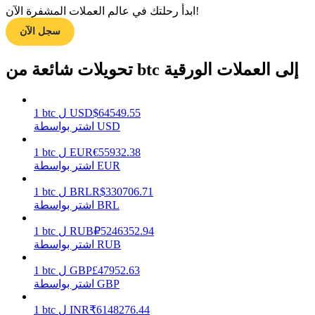
ابدأ رحلتك في عالم العملات المشفرة الآن!
سجل الآن
مرشد
تحويلات شائعة من btc إلى العملات الورقية
دليل المبتدئين للعقود الآجلة
64549.55
$
USD
ل
btc
1
اشتر بواسطة USD
55932.38
€
EUR
ل
btc
1
اشتر بواسطة EUR
330706.71
R$
BRL
ل
btc
1
اشتر بواسطة BRL
استراتيجيات التداول
5246352.94
₽
RUB
ل
btc
1
تعلم كيفية البقاء مربحة
اشتر بواسطة RUB
47952.63
£
GBP
ل
btc
1
اشتر بواسطة GBP
6148276.44
₹
INR
ل
btc
1