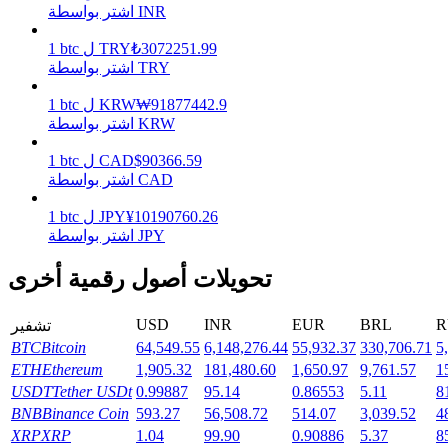
اشتر بواسطة INR
3072251.99
₺
TRY
ل
btc
1
يكسب
اشتر بواسطة TRY
91877442.9
₩
KRW
ل
btc
1
اشتر بواسطة KRW
90366.59
$
CAD
ل
btc
1
اشتر بواسطة CAD
10190760.26
¥
JPY
ل
btc
1
اشتر بواسطة JPY
خنزير الطاقة
تحويلات أصول رقمية أخرى
احصل على مكافآت تنافسية يوميًا
USD
INR
EUR
BRL
R
تشفير
BTC
Bitcoin
64,549.55
6,148,276.44
55,932.37
330,706.71
5
ETH
Ethereum
1,905.32
181,480.60
1,650.97
9,761.57
1
USDT
Tether USDt
0.99887
95.14
0.86553
5.11
8
BNB
Binance Coin
593.27
56,508.72
514.07
3,039.52
4
XRP
XRP
1.04
99.90
0.90886
5.37
8