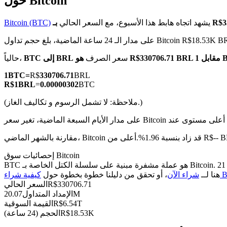
حول Bitcoin
يشهد اتجاه هابط هذا الأسبوع، مع السعر الحالي
Bitcoin (BTC)
ار الـ 24 ساعة الماضية، بلغ حجم تداول Bitcoin R$18.53K BRL
العقود الآجلة لـ COIN-M
قابل 1 BTC
سعر الصرف
BTC إلى BRL
حالياً،
العقود الآجلة للعملات المشفرة
1
BTC
=
R$
330706.71
BRL
R$
1
BRL
=
0.00000302
BTC
(ملاحظة: لا تشمل الرسوم و تكاليف الغاز.)
TradFi
مشتقات الأسهم والعملات الأجنبية والمعادن الثمينة والسلع
 Bitcoin قد زاد بنسبة 1.96%.أعلى من R$-- BRL.
إحصائيات سوق Bitcoin
BTC هو عملة مشفرة مبنية على سلسلة الكتل الخاصة بـ Bitcoin. لديها عرض أقصى قدره 21M، مع إجمالي عرض حالي قدره 20.07M وعرض متداول قدره 20.07M، مما يمنحها قيمة سوقية قدرها 6.54T. انقر
Bi)
هنا لــ
شراء الآن
، أو تحقق من دليلنا خطوة بخطوة حول
330706.71
R$
السعر الحالي
20.07M
الإمداد المتداول
6.54T
R$
القيمة السوقية
18.53K
R$
الحجم (24 ساعة)