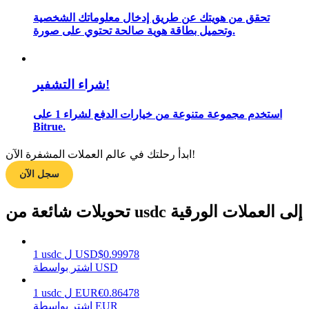
تحقق من هويتك عن طريق إدخال معلوماتك الشخصية
وتحميل بطاقة هوية صالحة تحتوي على صورة.
مرشد
دليل المبتدئين للعقود الآجلة
شراء التشفير!
استخدم مجموعة متنوعة من خيارات الدفع لشراء 1 على
Bitrue.
ابدأ رحلتك في عالم العملات المشفرة الآن!
سجل الآن
تحويلات شائعة من usdc إلى العملات الورقية
استراتيجيات التداول
تعلم كيفية البقاء مربحة
0.99978
$
USD
ل
usdc
1
اشتر بواسطة USD
0.86478
€
EUR
ل
usdc
1
اشتر بواسطة EUR