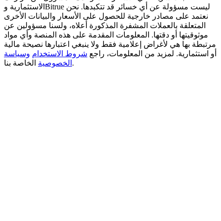
الاستثمارية وBitrue ليست مسؤولة عن أي خسائر قد تتكبدها. نحن
نعتمد على مصادر خارجية للحصول على الأسعار والبيانات الأخرى
BTC Welcome Rewards
المتعلقة بالعملات المشفرة المذكورة أعلاه، ولسنا مسؤولين عن
Deposit & Trade BTC to Share 25000 USDT prize pool!
موثوقيتها أو دقتها. المعلومات المقدمة على هذه المنصة وأي مواد
مرتبطة بها هي لأغراض إعلامية فقط ولا ينبغي اعتبارها نصيحة مالية
أو استثمارية. لمزيد من المعلومات، راجع
شروط الاستخدام
وسياسة
الخاصة بنا.
الخصوصية
Deposit CASHCAT & Win
Share 500000 CASHCAT prize pool
Exclusive for BitMart Users
Register & Trade to Win 500,000 USDT
Precious Metals Trading Carnival
Trade Gold & Silver · 33,333 USDT Bonus