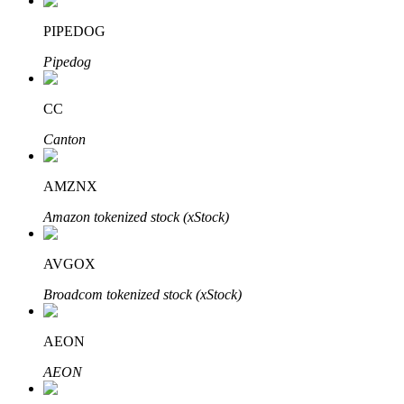
PIPEDOG
Pipedog
CC
الاستثمار التلقائي
Canton
احصل على أرباح طويلة الأجل وفوائد مرنة
AMZNX
Amazon tokenized stock (xStock)
AVGOX
Broadcom tokenized stock (xStock)
AEON
تعلم الستاكينغ
AEON
تعرف على كيفية كسب الدخل السلبي