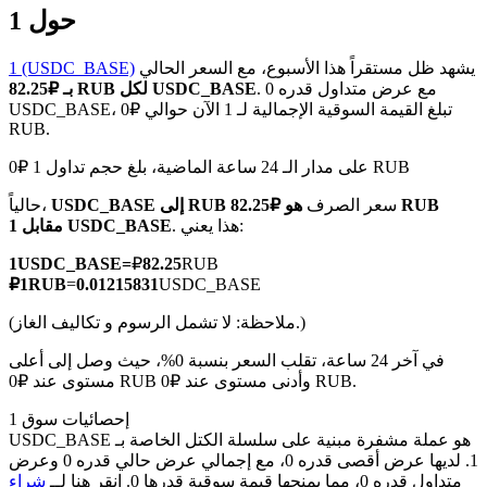
حول 1
يشهد ظل مستقراً هذا الأسبوع، مع السعر الحالي
1 (USDC_BASE)
. مع عرض متداول قدره 0
بـ ₽82.25 RUB لكل USDC_BASE
USDC_BASE، تبلغ القيمة السوقية الإجمالية لـ 1 الآن حوالي ₽0
العقود الآجلة لـ COIN-M
RUB.
العقود الآجلة للعملات المشفرة
على مدار الـ 24 ساعة الماضية، بلغ حجم تداول 1 ₽0 RUB
سعر الصرف
هو ₽82.25 RUB
USDC_BASE إلى RUB
حالياً،
. هذا يعني:
مقابل 1 USDC_BASE
TradFi
1
USDC_BASE
=
₽
82.25
RUB
مشتقات الأسهم والعملات الأجنبية والمعادن الثمينة والسلع
₽
1
RUB
=
0.01215831
USDC_BASE
(ملاحظة: لا تشمل الرسوم و تكاليف الغاز.)
في آخر 24 ساعة، تقلب السعر بنسبة 0%، حيث وصل إلى أعلى
مستوى عند ₽0 RUB وأدنى مستوى عند ₽0 RUB.
إحصائيات سوق 1
USDC_BASE هو عملة مشفرة مبنية على سلسلة الكتل الخاصة بـ
1. لديها عرض أقصى قدره 0، مع إجمالي عرض حالي قدره 0 وعرض
متداول قدره 0، مما يمنحها قيمة سوقية قدرها 0. انقر هنا لــ
شراء