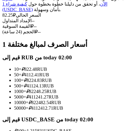
العقود الآجلة USDC
الآن
، أو تحقق من دليلنا خطوة بخطوة حول
كيفية شراء 1
بأمان وسهولة.
(USDC_BASE)
العقود الآجلة باستخدام USDC كضمان
السعر الحالي
₽
82.25
--
الإمداد المتداول
--
₽
القيمة السوقية
--
₽
الحجم (24 ساعة)
1 أسعار الصرف لمبالغ مختلفة
قيم إلى RUB من today 02:00
10
=
₽
822.48
RUB
نسخ التداول
50
=
₽
4112.41
RUB
100
=
₽
8224.83
RUB
انضم إلى أفضل المتداولين
500
=
₽
41124.13
RUB
1000
=
₽
82248.25
RUB
5000
=
₽
411241.27
RUB
10000
=
₽
822482.54
RUB
50000
=
₽
4112412.71
RUB
قيم إلى USDC_BASE من today 02:00
₽
100
=
1.215831
USDC_BASE