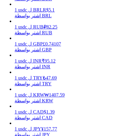
5.1
R$
BRL
ل
usdc
1
اشتر بواسطة BRL
يكسب
82.25
₽
RUB
ل
usdc
1
اشتر بواسطة RUB
0.74107
£
GBP
ل
usdc
1
اشتر بواسطة GBP
95.12
₹
INR
ل
usdc
1
اشتر بواسطة INR
47.69
₺
TRY
ل
usdc
1
اشتر بواسطة TRY
خنزير الطاقة
1407.59
₩
KRW
ل
usdc
1
احصل على مكافآت تنافسية يوميًا
اشتر بواسطة KRW
1.39
$
CAD
ل
usdc
1
اشتر بواسطة CAD
157.77
¥
JPY
ل
usdc
1
اشتر بواسطة JPY