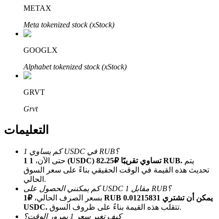
Bitrue
AI
METAX
Meta tokenized stock (xStock)
GOOGLX
Alphabet tokenized stock (xStock)
شركاء بيترو
GRVT
Grvt
التعليمات
كم يساوي 1 USDC في RUB؟
يتم
1 1 (USDC) تساوي تقريبًا ₽82.25 RUB.
حتى الآن،
تحديث هذه القيمة في الوقت الحقيقي بناءً على سعر السوق
الحالي.
شركاء Bitrue
كم يمكنني الحصول على USDC مقابل 1 RUB؟
بسعر الصرف الحالي،
₽1 RUB يمكن أن تشتري 0.01215831
تصل العمولات إلى 65٪!
تتقلب هذه القيمة بناءً على ظروف السوق.
USDC.
كيف تغير سعر 1 بمرور الوقت؟