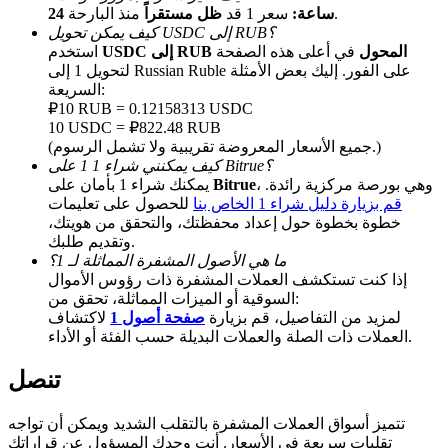
منذ البارحة.
24 ساعة:
سعر 1 قد
ظل مستقراً
كيف يمكن تحويل USDC إلى RUB؟
USDC إلى RUB المحول
في أعلى هذه الصفحة
استخدم
لتحويل 1 إلى Russian Ruble على الفور. إليك بعض الأمثلة
السريعة:
₽10 RUB = 0.12158313 USDC
10 USDC = ₽822.48 RUB
(جميع الأسعار المعروضة تقريبية ولا تشمل الرسوم.)
كيف يمكنني شراء 1 1 على Bitrue؟
الإحالة
، وهي بورصة مركزية رائدة.
Bitrue
يمكنك شراء 1 بأمان على
قم بزيارة دليل شراء 1 الخاص بنا
للحصول على تعليمات
قم بدعوة صديق لتحصل على مكافآت نقدية
خطوة بخطوة حول إعداد محفظتك، والتحقق من هويتك،
BTC Welcome Rewards
وتقديم طلبك.
ما هي الأصول المشفرة المماثلة لـ 1؟
إذا كنت تستكشف العملات المشفرة ذات رؤوس الأموال
السوقية أو الميزات المماثلة، تحقق من:
لمزيد من التفاصيل، قم بزيارة
صفحة أصول 1
لاكتشاف
العملات ذات الصلة والعملات البديلة حسب الفئة أو الأداء.
تنصل
تتميز أسواق العملات المشفرة بالتقلب الشديد ويمكن أن تواجه
تقلبات سريعة في الأسعار. أنت وحدك المسؤول عن قراراتك