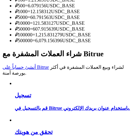
₽
500
=
6.079156
USDC_BASE
كن متداول نسخ
₽
1000
=
12.158312
USDC_BASE
₽
5000
=
60.791563
USDC_BASE
استمتع بتقاسم الأرباح وعمولات نسخ التداول
₽
10000
=
121.583127
USDC_BASE
₽
50000
=
607.915639
USDC_BASE
₽
100000
=
1,215.831279
USDC_BASE
₽
500000
=
6,079.156396
USDC_BASE
شراء العملات المشفرة مع Bitrue
لشراء وبيع العملات المشفرة في أكثر
أنشئ حساباً على Bitrue
بورصة آمنة.
معلومة
تحليل البيانات الضخمة بما في ذلك المعلومات التجارية، وما
تسجيل
إلى ذلك.
قم بالتسجيل في Bitrue باستخدام عنوان بريدك الإلكتروني.
تحقق من هويتك