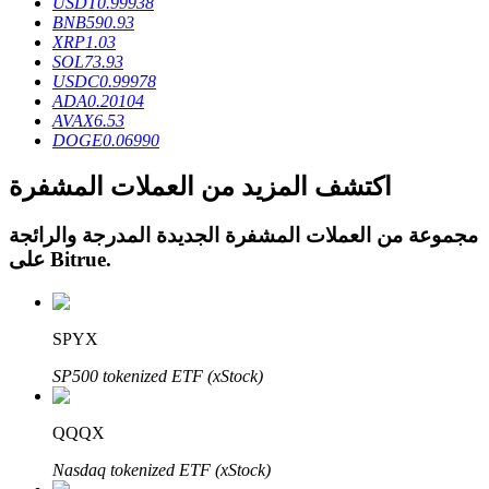
USDT
0.99938
BNB
590.93
XRP
1.03
SOL
73.93
USDC
0.99978
ADA
0.20104
AVAX
6.53
عمليات احتجاز BTR
DOGE
0.06990
استثمارات حصرية لحاملي BTR
اكتشف المزيد من العملات المشفرة
مجموعة من العملات المشفرة الجديدة المدرجة والرائجة
.
Bitrue
على
SPYX
SP500 tokenized ETF (xStock)
القروض
خدمة الاقتراض المدعومة بالعملات المشفرة
QQQX
Nasdaq tokenized ETF (xStock)