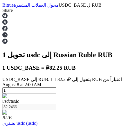
RUB
ل
USDC_BASE
محول العملات المشفرة
Bitrue
Share
العقود الآجلة
RUB
إلى Russian Ruble
usdc
تحويل 1
1 USDC_BASE = ₽82.25 RUB
USDC_BASE إلى RUB: 1 1 يتحول إلى ₽82.25 RUB اعتباراً من
August 8 at 2:00 AM
العقود الآجلة USDT
العقود الآجلة باستخدام USDT كضمان
usdc
usdc
RUB
)
usdc
(
usdc
يشتري