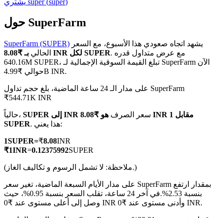
)
super
(
super
يشتري
حول SuperFarm
يشهد اتجاه صعودي هذا الأسبوع، مع السعر
SuperFarm (SUPER)
العقود الآجلة لـ COIN-M
. مع عرض متداول قدره
بـ ₹8.08 INR لكل SUPER
الحالي
640.16M SUPER، تبلغ القيمة السوقية الإجمالية لـ SuperFarm الآن
العقود الآجلة للعملات المشفرة
حوالي ₹4.99B INR.
على مدار الـ 24 ساعة الماضية، بلغ حجم تداول SuperFarm
₹544.71K INR
TradFi
سعر الصرف
هو ₹8.08 INR مقابل 1
SUPER إلى INR
حالياً،
مشتقات الأسهم والعملات الأجنبية والمعادن الثمينة والسلع
. هذا يعني:
SUPER
1
SUPER
=
₹
8.08
INR
₹
1
INR
=
0.12375992
SUPER
(ملاحظة: لا تشمل الرسوم و تكاليف الغاز.)
على مدار الأيام السبعة الماضية، تغير سعر SuperFarm بمقدار ارتفع
بنسبة 2.53%.
في آخر 24 ساعة، تقلب السعر بنسبة 0.95%، حيث
وصل إلى أعلى مستوى عند ₹0 INR وأدنى مستوى عند ₹0 INR.