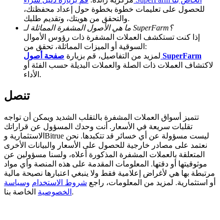
للحصول على تعليمات خطوة بخطوة حول إعداد محفظتك،
Deposit CASHCAT & Win
والتحقق من هويتك، وتقديم طلبك.
ما هي الأصول المشفرة المماثلة لـ SuperFarm؟
Share 500000 CASHCAT prize pool
إذا كنت تستكشف العملات المشفرة ذات رؤوس الأموال
السوقية أو الميزات المماثلة، تحقق من:
صفحة أصول SuperFarm
لمزيد من التفاصيل، قم بزيارة
لاكتشاف العملات ذات الصلة والعملات البديلة حسب الفئة أو
الأداء.
Exclusive for BitMart Users
Register & Trade to Win 500,000 USDT
تنصل
تتميز أسواق العملات المشفرة بالتقلب الشديد ويمكن أن تواجه
تقلبات سريعة في الأسعار. أنت وحدك المسؤول عن قراراتك
Precious Metals Trading Carnival
الاستثمارية وBitrue ليست مسؤولة عن أي خسائر قد تتكبدها. نحن
نعتمد على مصادر خارجية للحصول على الأسعار والبيانات الأخرى
Trade Gold & Silver · 33,333 USDT Bonus
المتعلقة بالعملات المشفرة المذكورة أعلاه، ولسنا مسؤولين عن
موثوقيتها أو دقتها. المعلومات المقدمة على هذه المنصة وأي مواد
مرتبطة بها هي لأغراض إعلامية فقط ولا ينبغي اعتبارها نصيحة مالية
أو استثمارية. لمزيد من المعلومات، راجع
شروط الاستخدام
وسياسة
الخاصة بنا.
الخصوصية
USDT New User Exclusive 10% APR
USDT Flexible Staking | Daily Rewards