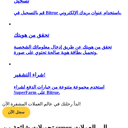
تسجيل
قم بالتسجيل في Bitrue باستخدام عنوان بريدك الإلكتروني.
مرشد
دليل المبتدئين للعقود الآجلة
تحقق من هويتك
تحقق من هويتك عن طريق إدخال معلوماتك الشخصية
وتحميل بطاقة هوية صالحة تحتوي على صورة.
شراء التشفير!
استخدم مجموعة متنوعة من خيارات الدفع لشراء
SuperFarm على Bitrue.
استراتيجيات التداول
تعلم كيفية البقاء مربحة
ابدأ رحلتك في عالم العملات المشفرة الآن!
سجل الآن
تحويلات شائعة من super إلى العملات