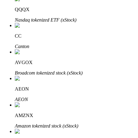
QQQX
Nasdaq tokenized ETF (xStock)
CC
الاستثمار التلقائي
Canton
احصل على أرباح طويلة الأجل وفوائد مرنة
AVGOX
Broadcom tokenized stock (xStock)
AEON
AEON
AMZNX
تعلم الستاكينغ
Amazon tokenized stock (xStock)
تعرف على كيفية كسب الدخل السلبي