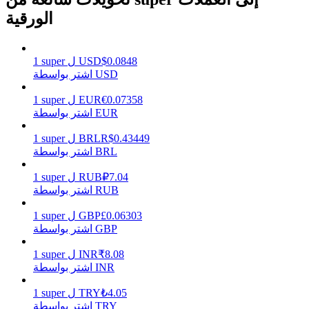
الورقية
يكسب
0.0848
$
USD
ل
super
1
اشتر بواسطة USD
0.07358
€
EUR
ل
super
1
اشتر بواسطة EUR
0.43449
R$
BRL
ل
super
1
اشتر بواسطة BRL
7.04
₽
RUB
ل
super
1
اشتر بواسطة RUB
خنزير الطاقة
0.06303
£
GBP
ل
super
1
احصل على مكافآت تنافسية يوميًا
اشتر بواسطة GBP
8.08
₹
INR
ل
super
1
اشتر بواسطة INR
4.05
₺
TRY
ل
super
1
اشتر بواسطة TRY