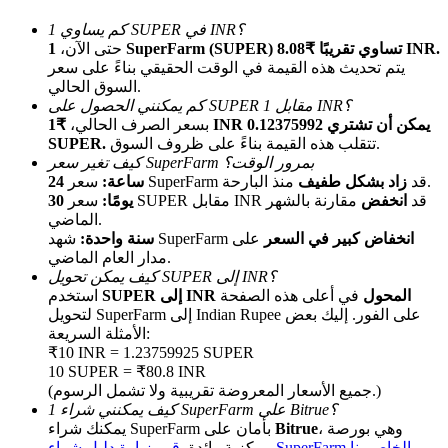
كم يساوي 1 SUPER في INR؟
1 SuperFarm (SUPER) تساوي تقريبًا ₹8.08 INR.
حتى الآن،
يتم تحديث هذه القيمة في الوقت الحقيقي بناءً على سعر
السوق الحالي.
كم يمكنني الحصول على SUPER مقابل 1 INR؟
بسعر الصرف الحالي،
₹1 INR يمكن أن تشتري 0.12375992
تتقلب هذه القيمة بناءً على ظروف السوق.
SUPER.
كيف تغير سعر SuperFarm بمرور الوقت؟
الإحالة
منذ البارحة.
سعر SuperFarm قد
زاد بشكل طفيف
24 ساعة:
سعر SUPER مقابل INR قد
انخفض
مقارنة بالشهر
30 يومًا:
قم بدعوة صديق لتحصل على مكافآت نقدية
الماضي.
انخفاض كبير في السعر
على
شهد SuperFarm
سنة واحدة:
Deposit CASHCAT & Win
مدار العام الماضي.
كيف يمكن تحويل SUPER إلى INR؟
SUPER إلى INR المحول
في أعلى هذه الصفحة
استخدم
لتحويل SuperFarm إلى Indian Rupee على الفور. إليك بعض
الأمثلة السريعة:
₹10 INR = 1.23759925 SUPER
10 SUPER = ₹80.8 INR
(جميع الأسعار المعروضة تقريبية ولا تشمل الرسوم.)
كيف يمكنني شراء 1 SuperFarm على Bitrue؟
، وهي بورصة
Bitrue
يمكنك شراء SuperFarm بأمان على
قم بزيارة دليل شراء SuperFarm الخاص بنا
مركزية رائدة.