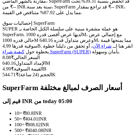
العقود الآجلة USDC
مقارنة بالشهر الماضي، SuperFarm قد انخفض بنسبة 39.31%.تحت
سنة بعد سنة، SuperFarm قد تراجع بمقدار ₹-- INR،
من ₹-- INR.
العقود الآجلة باستخدام USDC كضمان
مما يدل على 87.92% متناقص في القيمة.
إحصائيات سوق SuperFarm
SUPER هو عملة مشفرة مبنية على سلسلة الكتل الخاصة بـ
SuperFarm. لديها عرض أقصى قدره 1000M، مع إجمالي عرض
حالي قدره 1000M وعرض متداول قدره 640.16M، مما يمنحها قيمة
سوقية قدرها 4.99B. انقر هنا لــ
شراء الآن
، أو تحقق من دليلنا خطوة
بأمان وسهولة.
كيفية شراء SuperFarm (SUPER)
بخطوة حول
السعر الحالي
₹
8.08
640.16M
الإمداد المتداول
4.99B
القيمة السوقية
₹
نسخ التداول
544.71K
الحجم (24 ساعة)
₹
انضم إلى أفضل المتداولين
SuperFarm أسعار الصرف لمبالغ مختلفة
قيم إلى INR من today 05:00
10
=
₹
80.8
INR
50
=
₹
404.01
INR
100
=
₹
808.02
INR
500
=
₹
4040.08
INR