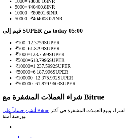
1000
=
₹
8080.16
INR
5000
=
₹
40400.8
INR
كن متداول نسخ
10000
=
₹
80801.6
INR
50000
=
₹
404008.02
INR
استمتع بتقاسم الأرباح وعمولات نسخ التداول
قيم إلى SUPER من today 05:00
₹
100
=
12.3759
SUPER
₹
500
=
61.8799
SUPER
₹
1000
=
123.7599
SUPER
₹
5000
=
618.7996
SUPER
₹
10000
=
1,237.5992
SUPER
₹
50000
=
6,187.996
SUPER
₹
100000
=
12,375.992
SUPER
₹
500000
=
61,879.9603
SUPER
معلومة
تحليل البيانات الضخمة بما في ذلك المعلومات التجارية، وما
شراء العملات المشفرة مع Bitrue
إلى ذلك.
لشراء وبيع العملات المشفرة في أكثر
أنشئ حساباً على Bitrue
بورصة آمنة.