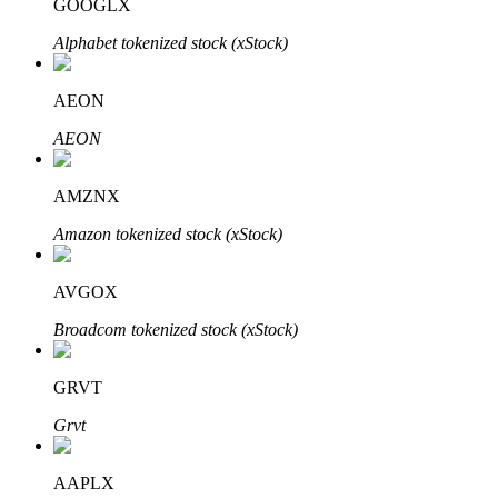
GOOGLX
Alphabet tokenized stock (xStock)
AEON
AEON
الاستثمار التلقائي
AMZNX
احصل على أرباح طويلة الأجل وفوائد مرنة
Amazon tokenized stock (xStock)
AVGOX
Broadcom tokenized stock (xStock)
GRVT
Grvt
تعلم الستاكينغ
تعرف على كيفية كسب الدخل السلبي
AAPLX