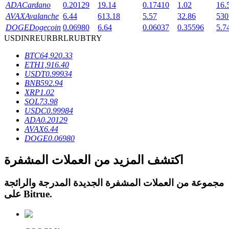
ADA
Cardano
0.20129
19.14
0.17410
1.02
16.
AVAX
Avalanche
6.44
613.18
5.57
32.86
530
DOGE
Dogecoin
0.06980
6.64
0.06037
0.35596
5.7
USD
INR
EUR
BRL
RUB
TRY
BTC
64,920.33
عمليات احتجاز BTR
ETH
1,916.40
USDT
0.99934
استثمارات حصرية لحاملي BTR
BNB
592.94
XRP
1.02
SOL
73.98
USDC
0.99984
ADA
0.20129
AVAX
6.44
DOGE
0.06980
اكتشف المزيد من العملات المشفرة
القروض
مجموعة من العملات المشفرة الجديدة المدرجة والرائجة
.
Bitrue
على
خدمة الاقتراض المدعومة بالعملات المشفرة