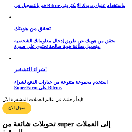
قم بالتسجيل في Bitrue باستخدام عنوان بريدك الإلكتروني.
مرشد
تحقق من هويتك
دليل المبتدئين للعقود الآجلة
تحقق من هويتك عن طريق إدخال معلوماتك الشخصية
وتحميل بطاقة هوية صالحة تحتوي على صورة.
شراء التشفير!
استخدم مجموعة متنوعة من خيارات الدفع لشراء
SuperFarm على Bitrue.
استراتيجيات التداول
ابدأ رحلتك في عالم العملات المشفرة الآن!
تعلم كيفية البقاء مربحة
سجل الآن
تحويلات شائعة من super إلى العملات