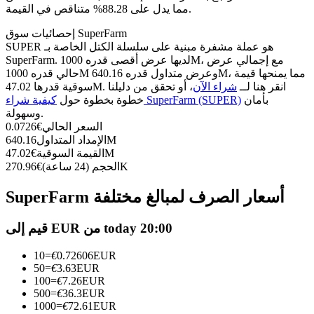
العقود الآجلة USDC
مما يدل على 88.28% متناقص في القيمة.
العقود الآجلة باستخدام USDC كضمان
إحصائيات سوق SuperFarm
SUPER هو عملة مشفرة مبنية على سلسلة الكتل الخاصة بـ
SuperFarm. لديها عرض أقصى قدره 1000M، مع إجمالي عرض
حالي قدره 1000M وعرض متداول قدره 640.16M، مما يمنحها قيمة
سوقية قدرها 47.02M. انقر هنا لــ
شراء الآن
، أو تحقق من دليلنا
بأمان
كيفية شراء SuperFarm (SUPER)
خطوة بخطوة حول
وسهولة.
السعر الحالي
€
0.0726
640.16M
الإمداد المتداول
47.02M
القيمة السوقية
€
270.96K
الحجم (24 ساعة)
€
نسخ التداول
انضم إلى أفضل المتداولين
SuperFarm أسعار الصرف لمبالغ مختلفة
قيم إلى EUR من today 20:00
10
=
€
0.72606
EUR
50
=
€
3.63
EUR
100
=
€
7.26
EUR
500
=
€
36.3
EUR
1000
=
€
72.61
EUR