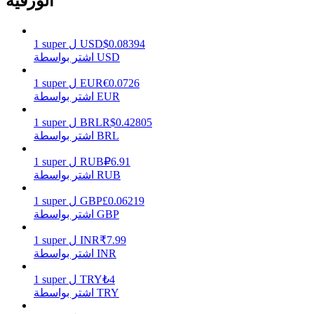
الورقية
0.08394
$
USD
ل
super
1
يكسب
اشتر بواسطة USD
0.0726
€
EUR
ل
super
1
اشتر بواسطة EUR
0.42805
R$
BRL
ل
super
1
اشتر بواسطة BRL
6.91
₽
RUB
ل
super
1
اشتر بواسطة RUB
0.06219
£
GBP
ل
super
1
خنزير الطاقة
اشتر بواسطة GBP
احصل على مكافآت تنافسية يوميًا
7.99
₹
INR
ل
super
1
اشتر بواسطة INR
4
₺
TRY
ل
super
1
اشتر بواسطة TRY