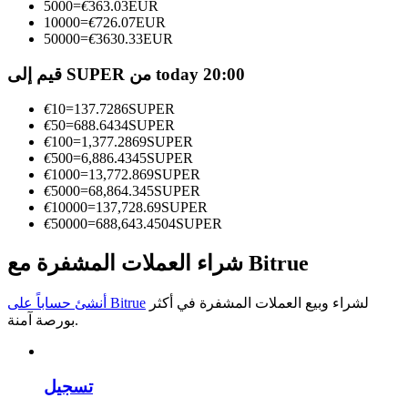
5000
=
€
363.03
EUR
10000
=
€
726.07
EUR
كن متداول نسخ
50000
=
€
3630.33
EUR
استمتع بتقاسم الأرباح وعمولات نسخ التداول
قيم إلى SUPER من today 20:00
€
10
=
137.7286
SUPER
€
50
=
688.6434
SUPER
€
100
=
1,377.2869
SUPER
€
500
=
6,886.4345
SUPER
€
1000
=
13,772.869
SUPER
€
5000
=
68,864.345
SUPER
€
10000
=
137,728.69
SUPER
€
50000
=
688,643.4504
SUPER
معلومة
شراء العملات المشفرة مع Bitrue
تحليل البيانات الضخمة بما في ذلك المعلومات التجارية، وما
إلى ذلك.
لشراء وبيع العملات المشفرة في أكثر
أنشئ حساباً على Bitrue
بورصة آمنة.
تسجيل