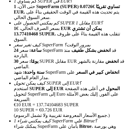
كم يساوي 1 SUPER في EUR؟
حتى الآن،
1 SuperFarm (SUPER) تساوي تقريبًا €0.0726
يتم تحديث هذه القيمة في الوقت الحقيقي بناءً على
EUR.
سعر السوق الحالي.
كم يمكنني الحصول على SUPER مقابل 1 EUR؟
بسعر الصرف الحالي،
€1 EUR يمكن أن تشتري
تتقلب هذه القيمة بناءً على ظروف
13.77410468 SUPER.
السوق.
كيف تغير سعر SuperFarm بمرور الوقت؟
الإحالة
سعر SuperFarm قد
انخفض بشكل طفيف
منذ
24 ساعة:
البارحة.
قم بدعوة صديق لتحصل على مكافآت نقدية
سعر SUPER مقابل EUR قد
انخفض
مقارنة بالشهر
30 يومًا:
الماضي.
BTC Welcome Rewards
انخفاض كبير في السعر
على
شهد SuperFarm
سنة واحدة:
مدار العام الماضي.
كيف يمكن تحويل SUPER إلى EUR؟
SUPER إلى EUR المحول
في أعلى هذه الصفحة
استخدم
لتحويل SuperFarm إلى Euro على الفور. إليك بعض الأمثلة
السريعة:
€10 EUR = 137.74104683 SUPER
10 SUPER = €0.726 EUR
(جميع الأسعار المعروضة تقريبية ولا تشمل الرسوم.)
كيف يمكنني شراء 1 SuperFarm على Bitrue؟
، وهي بورصة
Bitrue
يمكنك شراء SuperFarm بأمان على