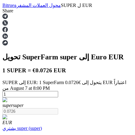
EUR
ل
SUPER
محول العملات المشفرة
Bitrue
Share
العقود الآجلة
EUR
إلى Euro
super
تحويل SuperFarm
1 SUPER = €0.0726 EUR
SUPER إلى EUR: 1 SuperFarm يتحول إلى €0.0726 EUR اعتباراً
من August 7 at 8:00 PM
العقود الآجلة USDT
العقود الآجلة باستخدام USDT كضمان
super
super
EUR
)
super
(
super
يشتري