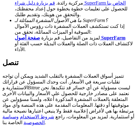
قم بزيارة دليل شراء SuperFarm الخاص بنا
مركزية رائدة.
للحصول على تعليمات خطوة بخطوة حول إعداد محفظتك،
BTC Welcome Rewards
والتحقق من هويتك، وتقديم طلبك.
ما هي الأصول المشفرة المماثلة لـ SuperFarm؟
Deposit & Trade BTC to Share 25000 USDT prize pool!
إذا كنت تستكشف العملات المشفرة ذات رؤوس الأموال
السوقية أو الميزات المماثلة، تحقق من:
صفحة أصول SuperFarm
لمزيد من التفاصيل، قم بزيارة
لاكتشاف العملات ذات الصلة والعملات البديلة حسب الفئة أو
Deposit CASHCAT & Win
الأداء.
Share 500000 CASHCAT prize pool
تنصل
تتميز أسواق العملات المشفرة بالتقلب الشديد ويمكن أن تواجه
تقلبات سريعة في الأسعار. أنت وحدك المسؤول عن قراراتك
Exclusive for BitMart Users
الاستثمارية وBitrue ليست مسؤولة عن أي خسائر قد تتكبدها. نحن
نعتمد على مصادر خارجية للحصول على الأسعار والبيانات الأخرى
Register & Trade to Win 500,000 USDT
المتعلقة بالعملات المشفرة المذكورة أعلاه، ولسنا مسؤولين عن
موثوقيتها أو دقتها. المعلومات المقدمة على هذه المنصة وأي مواد
مرتبطة بها هي لأغراض إعلامية فقط ولا ينبغي اعتبارها نصيحة مالية
أو استثمارية. لمزيد من المعلومات، راجع
شروط الاستخدام
وسياسة
Precious Metals Trading Carnival
الخاصة بنا.
الخصوصية
Trade Gold & Silver · 33,333 USDT Bonus