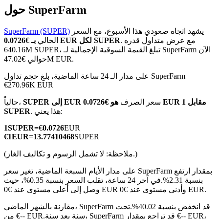
حول SuperFarm
يشهد اتجاه صعودي هذا الأسبوع، مع السعر
SuperFarm (SUPER)
. مع عرض متداول قدره
بـ €0.0726 EUR لكل SUPER
الحالي
العقود الآجلة لـ COIN-M
640.16M SUPER، تبلغ القيمة السوقية الإجمالية لـ SuperFarm الآن
حوالي €47.02M EUR.
العقود الآجلة للعملات المشفرة
على مدار الـ 24 ساعة الماضية، بلغ حجم تداول SuperFarm
€270.96K EUR
TradFi
سعر الصرف
هو €0.0726 EUR مقابل 1
SUPER إلى EUR
حالياً،
. هذا يعني:
SUPER
مشتقات الأسهم والعملات الأجنبية والمعادن الثمينة والسلع
1
SUPER
=
€
0.0726
EUR
€
1
EUR
=
13.77410468
SUPER
(ملاحظة: لا تشمل الرسوم و تكاليف الغاز.)
على مدار الأيام السبعة الماضية، تغير سعر SuperFarm بمقدار ارتفع
بنسبة 2.31%.
في آخر 24 ساعة، تقلب السعر بنسبة 0.35%، حيث
وصل إلى أعلى مستوى عند €0 EUR وأدنى مستوى عند €0 EUR.
مقارنة بالشهر الماضي، SuperFarm قد انخفض بنسبة 40.02%.تحت
سنة بعد سنة، SuperFarm قد تراجع بمقدار €-- EUR،
من €-- EUR.