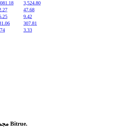
,081.18
3,524.80
2.27
47.68
6.25
9.42
31.06
307.81
.74
3.33
.
Bitrue
مجموعة من العملات المشفرة الجديدة المدرجة والرائجة على