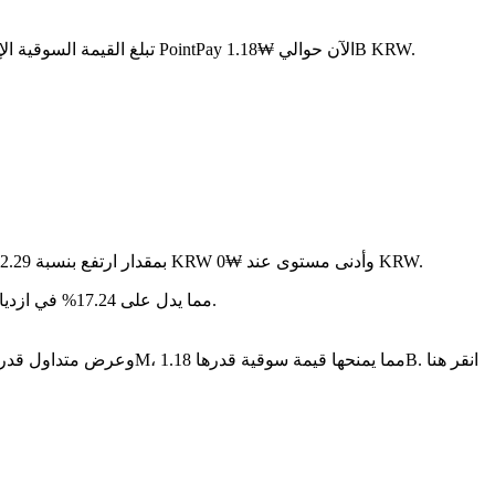
. مع عرض متداول قدره 30M PXP، تبلغ القيمة السوقية الإجمالية لـ PointPay الآن حوالي ₩1.18B KRW.
في آخر 24 ساعة، تقلب السعر بنسبة 1.63%، حيث وصل إلى أعلى مستوى عند ₩0 KRW وأدنى مستوى عند ₩0 KRW.
على مدار الأيام السبعة الماضية، تغير سعر PointPay بمقدار ارتفع بنسبة 12.29%.
سنة بعد سنة، PointPay قد ارتفع بمقدار ₩-- KRW، مما يدل على 17.24% في ازدياد في القيمة.