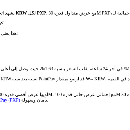
بـ ₩39.29 KRW لكل PXP
يشهد اتج
على م
. هذا يعني:
مقارنة بالشهر الماضي، PointPay قد زاد ب
بأمان وسهولة.
كيفية شراء y (PXP