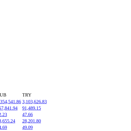
UB
TRY
,354,541.86
3,103,626.83
57,841.94
91,489.15
2.23
47.66
8,655.24
28,201.80
4.69
49.09