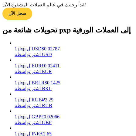
ابدأ رحلتك في عالم العملات المشفرة الآن!
سجل الآن
مرشد
تحويلات شائعة من pxp إلى العملات الورقية
دليل المبتدئين للعقود الآجلة
0.02787
$
USD
ل
pxp
1
اشتر بواسطة USD
0.02411
€
EUR
ل
pxp
1
اشتر بواسطة EUR
0.1425
R$
BRL
ل
pxp
1
اشتر بواسطة BRL
استراتيجيات التداول
2.29
₽
RUB
ل
pxp
1
تعلم كيفية البقاء مربحة
اشتر بواسطة RUB
0.02066
£
GBP
ل
pxp
1
اشتر بواسطة GBP
2.65
₹
INR
ل
pxp
1