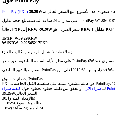
حول PointPay
اه صعودي هذا الأسبوع، مع السعر الحالي
PointPay (PXP)
دار الـ 24 ساعة الماضية، بلغ حجم تداول PointPay ₩1.8M KRW
العقود الآجلة لـ COIN-M
هو ₩39.29 KRW مقابل 1 PXP
سعر الصرف
PXP إلى KRW
حالياً،
العقود الآجلة للعملات المشفرة
1
PXP
=
₩
39.29
KRW
₩
1
KRW
=
0.02545217
PXP
(ملاحظة: لا تشمل الرسوم و تكاليف الغاز.)
TradFi
مشتقات الأسهم والعملات الأجنبية والمعادن الثمينة والسلع
نسبة 12.68%.أعلى من ₩-- KRW.
إحصائيات سوق PointPay
PXP هو عملة مشفرة مبنية على سلسلة الكتل الخاصة بـ PointPay. لديها عرض أقصى قدره 100M، مع إجمالي عرض حالي قدره 100M وعرض متداول قدره 30M، مما يمنحها قيمة سوقية قدرها 1.18B. انقر هنا
PointPa)
لــ
شراء الآن
، أو تحقق من دليلنا خطوة بخطوة حول
السعر الحالي
₩
39.29
30M
الإمداد المتداول
1.18B
القيمة السوقية
₩
1.8M
الحجم (24 ساعة)
₩