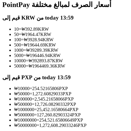
العقود الآجلة USDC
PointPay أسعار الصرف لمبالغ مختلفة
العقود الآجلة باستخدام USDC كضمان
قيم إلى KRW من today 13:59
10
=
₩
392.89
KRW
50
=
₩
1964.47
KRW
100
=
₩
3928.94
KRW
500
=
₩
19644.69
KRW
1000
=
₩
39289.39
KRW
5000
=
₩
196446.94
KRW
10000
=
₩
392893.87
KRW
50000
=
₩
1964469.36
KRW
نسخ التداول
قيم إلى PXP من today 13:59
انضم إلى أفضل المتداولين
₩
10000
=
254.52165806
PXP
₩
50000
=
1,272.60829033
PXP
₩
100000
=
2,545.21658066
PXP
₩
500000
=
12,726.08290332
PXP
₩
1000000
=
25,452.16580664
PXP
₩
5000000
=
127,260.82903324
PXP
₩
10000000
=
254,521.65806649
PXP
₩
50000000
=
1,272,608.29033246
PXP