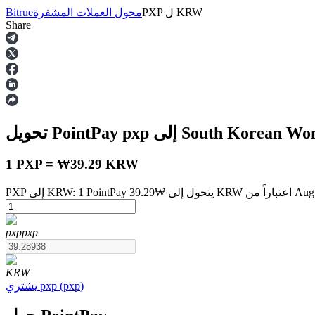
KRW
ل
PXP
محول العملات المشفرة
Bitrue
Share
العقود الآجلة
ى South Korean Won
pxp
تحويل PointPay
1 PXP = ₩39.29 KRW
August 7 at 1:59 P
العقود الآجلة USDT
pxp
pxp
العقود الآجلة باستخدام USDT كضمان
KRW
)
pxp
(
pxp
يشتري