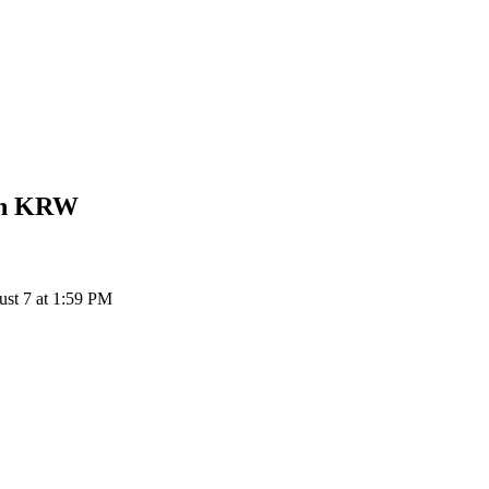
KRW
إل
PXP إلى KRW: 1 PointPay يتحول إلى ₩39.29 KRW اعتباراً من M