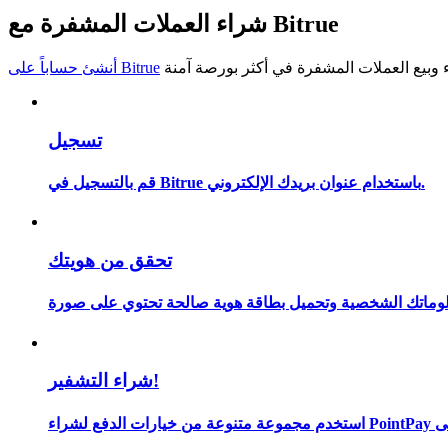
شراء العملات المشفرة مع Bitrue
كن متداول نسخ
استمتع بتقاسم الأرباح وعمولات نسخ التداول
أنشئ حساباً على Bitrue
تسجيل
قم بالتسجيل في Bitrue باستخدام عنوان بريدك الإلكتروني.
تحقق من هويتك
معلومة
شراء التشفير!