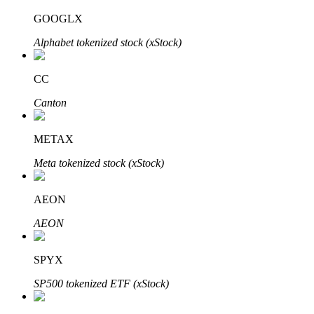
GOOGLX
Alphabet tokenized stock (xStock)
عمليات احتجاز BTR
CC
استثمارات حصرية لحاملي BTR
Canton
METAX
Meta tokenized stock (xStock)
AEON
AEON
القروض
خدمة الاقتراض المدعومة بالعملات المشفرة
SPYX
SP500 tokenized ETF (xStock)