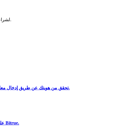
لشراء وبيع العملات المشفرة في أكثر بورصة آمنة.
تحقق من هويتك عن طريق إدخال معلوماتك الشخصية وتحميل بطاقة هوية صالحة تحتوي على صورة.
تحليل البيانات الضخمة بما في ذلك المعلومات التجارية، وما إلى ذلك.
استخدم مجموعة متنوعة من خيارات الدفع لشراء PointPay على Bitrue.