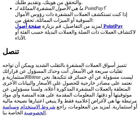
والتحقق من هويتك، وتقديم طلبك.
ما هي الأصول المشفرة المماثلة لـ PointPay؟
BTC Welcome Rewards
إذا كنت تستكشف العملات المشفرة ذات رؤوس الأموال
السوقية أو الميزات المماثلة، تحقق من:
Deposit & Trade BTC to Share 25000 USDT prize pool!
صفحة أصول PointPay
لمزيد من التفاصيل، قم بزيارة
لاكتشاف العملات ذات الصلة والعملات البديلة حسب الفئة أو
الأداء.
Deposit CASHCAT & Win
تنصل
Share 500000 CASHCAT prize pool
تتميز أسواق العملات المشفرة بالتقلب الشديد ويمكن أن تواجه
تقلبات سريعة في الأسعار. أنت وحدك المسؤول عن قراراتك
الاستثمارية وBitrue ليست مسؤولة عن أي خسائر قد تتكبدها. نحن
نعتمد على مصادر خارجية للحصول على الأسعار والبيانات الأخرى
Exclusive for BitMart Users
المتعلقة بالعملات المشفرة المذكورة أعلاه، ولسنا مسؤولين عن
موثوقيتها أو دقتها. المعلومات المقدمة على هذه المنصة وأي مواد
Register & Trade to Win 500,000 USDT
مرتبطة بها هي لأغراض إعلامية فقط ولا ينبغي اعتبارها نصيحة مالية
أو استثمارية. لمزيد من المعلومات، راجع
شروط الاستخدام
وسياسة
الخاصة بنا.
الخصوصية
Precious Metals Trading Carnival
Trade Gold & Silver · 33,333 USDT Bonus