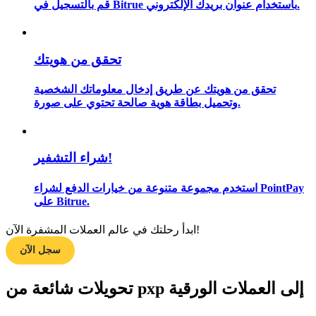
قم بالتسجيل في Bitrue باستخدام عنوان بريدك الإلكتروني.
تحقق من هويتك
مرشد
دليل المبتدئين للعقود الآجلة
تحقق من هويتك عن طريق إدخال معلوماتك الشخصية
وتحميل بطاقة هوية صالحة تحتوي على صورة.
شراء التشفير!
استخدم مجموعة متنوعة من خيارات الدفع لشراء PointPay
على Bitrue.
استراتيجيات التداول
ابدأ رحلتك في عالم العملات المشفرة الآن!
سجل الآن
تعلم كيفية البقاء مربحة
تحويلات شائعة من pxp إلى العملات الورقية