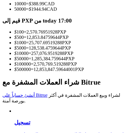
10000
=
$
388.99
CAD
50000
=
$
1944.94
CAD
كن متداول نسخ
قيم إلى PXP من today 17:00
استمتع بتقاسم الأرباح وعمولات نسخ التداول
$
100
=
2,570.76951928
PXP
$
500
=
12,853.84759644
PXP
$
1000
=
25,707.69519288
PXP
$
5000
=
128,538.4759644
PXP
$
10000
=
257,076.9519288
PXP
$
50000
=
1,285,384.759644
PXP
$
100000
=
2,570,769.519288
PXP
$
500000
=
12,853,847.59644001
PXP
معلومة
شراء العملات المشفرة مع Bitrue
تحليل البيانات الضخمة بما في ذلك المعلومات التجارية، وما
لشراء وبيع العملات المشفرة في أكثر
أنشئ حساباً على Bitrue
إلى ذلك.
بورصة آمنة.
تسجيل