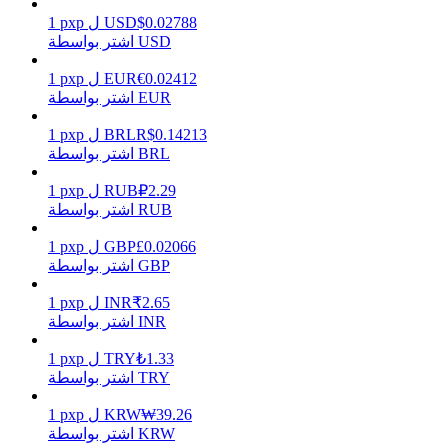
0.02788
$
USD
ل
pxp
1
اشتر بواسطة USD
0.02412
€
EUR
ل
pxp
1
يكسب
اشتر بواسطة EUR
0.14213
R$
BRL
ل
pxp
1
اشتر بواسطة BRL
2.29
₽
RUB
ل
pxp
1
اشتر بواسطة RUB
0.02066
£
GBP
ل
pxp
1
اشتر بواسطة GBP
خنزير الطاقة
2.65
₹
INR
ل
pxp
1
اشتر بواسطة INR
احصل على مكافآت تنافسية يوميًا
1.33
₺
TRY
ل
pxp
1
اشتر بواسطة TRY
39.26
₩
KRW
ل
pxp
1
اشتر بواسطة KRW