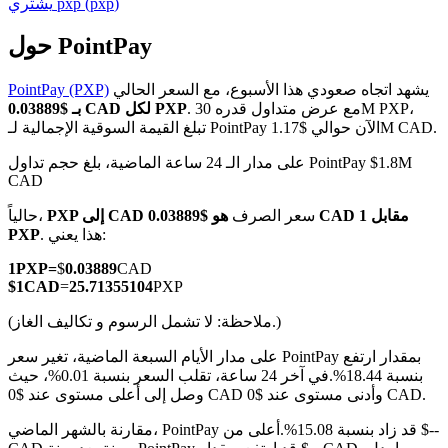
)
pxp
(
pxp
يشتري
حول PointPay
يشهد اتجاه صعودي هذا الأسبوع، مع السعر الحالي
PointPay (PXP)
العقود الآجلة لـ COIN-M
. مع عرض متداول قدره 30M PXP،
بـ $0.03889 CAD لكل PXP
تبلغ القيمة السوقية الإجمالية لـ PointPay الآن حوالي $1.17M CAD.
العقود الآجلة للعملات المشفرة
على مدار الـ 24 ساعة الماضية، بلغ حجم تداول PointPay $1.8M
CAD
TradFi
سعر الصرف
هو $0.03889 CAD مقابل 1
PXP إلى CAD
حالياً،
. هذا يعني:
PXP
مشتقات الأسهم والعملات الأجنبية والمعادن الثمينة والسلع
1
PXP
=
$
0.03889
CAD
$
1
CAD
=
25.71355104
PXP
(ملاحظة: لا تشمل الرسوم و تكاليف الغاز.)
على مدار الأيام السبعة الماضية، تغير سعر PointPay بمقدار ارتفع
بنسبة 18.44%.
في آخر 24 ساعة، تقلب السعر بنسبة 0.01%، حيث
وصل إلى أعلى مستوى عند $0 CAD وأدنى مستوى عند $0 CAD.
مقارنة بالشهر الماضي، PointPay قد زاد بنسبة 15.08%.أعلى من $--