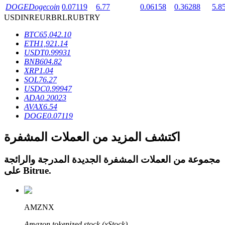
DOGE
Dogecoin
0.07119
6.77
0.06158
0.36288
5.8
USD
INR
EUR
BRL
RUB
TRY
BTC
65,042.10
ETH
1,921.14
USDT
0.99931
عمليات احتجاز BTR
BNB
604.82
XRP
1.04
استثمارات حصرية لحاملي BTR
SOL
76.27
USDC
0.99947
ADA
0.20023
AVAX
6.54
DOGE
0.07119
اكتشف المزيد من العملات المشفرة
مجموعة من العملات المشفرة الجديدة المدرجة والرائجة
.
Bitrue
على
القروض
خدمة الاقتراض المدعومة بالعملات المشفرة
AMZNX
Amazon tokenized stock (xStock)