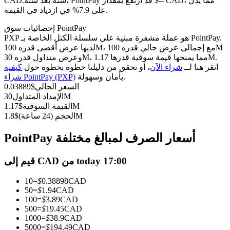
العقود الآجلة USDC
سنة بعد سنة، PointPay قد ارتفع بمقدار $-- CAD، مما يدل
CAD.
على 7.9% في ازدياد في القيمة.
العقود الآجلة باستخدام USDC كضمان
إحصائيات سوق PointPay
PXP هو عملة مشفرة مبنية على سلسلة الكتل الخاصة بـ PointPay.
لديها عرض أقصى قدره 100M، مع إجمالي عرض حالي قدره 100M
وعرض متداول قدره 30M، مما يمنحها قيمة سوقية قدرها 1.17M.
انقر هنا لــ
شراء الآن
، أو تحقق من دليلنا خطوة بخطوة حول
كيفية
بأمان وسهولة.
شراء PointPay (PXP)
السعر الحالي
$
0.03889
30M
الإمداد المتداول
1.17M
القيمة السوقية
$
1.8M
الحجم (24 ساعة)
$
نسخ التداول
PointPay أسعار الصرف لمبالغ مختلفة
انضم إلى أفضل المتداولين
قيم إلى CAD من today 17:00
10
=
$
0.38898
CAD
50
=
$
1.94
CAD
100
=
$
3.89
CAD
500
=
$
19.45
CAD
1000
=
$
38.9
CAD
5000
=
$
194.49
CAD