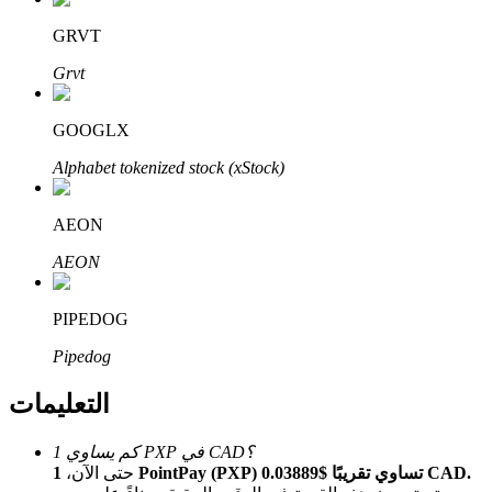
Bitrue
AI
GRVT
Grvt
GOOGLX
Alphabet tokenized stock (xStock)
شركاء بيترو
AEON
AEON
PIPEDOG
Pipedog
التعليمات
شركاء Bitrue
كم يساوي 1 PXP في CAD؟
تصل العمولات إلى 65٪!
1 PointPay (PXP) تساوي تقريبًا $0.03889 CAD.
حتى الآن،