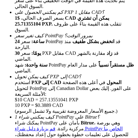
يتم تحديث هذه القيمة في الوقت الحقيقي بناءً على سعر
السوق الحالي.
كم يمكنني الحصول على PXP مقابل 1 CAD؟
بسعر الصرف الحالي،
$1 CAD يمكن أن تشتري
تتقلب هذه القيمة بناءً على ظروف
25.71355104 PXP.
السوق.
كيف تغير سعر PointPay بمرور الوقت؟
سعر PointPay قد
انخفض بشكل طفيف
منذ
24 ساعة:
البارحة.
الإحالة
سعر PXP مقابل CAD قد
زاد
مقارنة بالشهر
30 يومًا:
الماضي.
قم بدعوة صديق لتحصل على مكافآت نقدية
ظل مستقراً نسبياً
على مدار العام
شهد PointPay
سنة واحدة:
الماضي.
BTC Welcome Rewards
كيف يمكن تحويل PXP إلى CAD؟
PXP إلى CAD المحول
في أعلى هذه الصفحة
استخدم
لتحويل PointPay إلى Canadian Dollar على الفور. إليك بعض
الأمثلة السريعة:
$10 CAD = 257.13551041 PXP
10 PXP = $0.3889 CAD
(جميع الأسعار المعروضة تقريبية ولا تشمل الرسوم.)
كيف يمكنني شراء 1 PointPay على Bitrue؟
، وهي بورصة
Bitrue
يمكنك شراء PointPay بأمان على
قم بزيارة دليل شراء PointPay الخاص بنا
مركزية رائدة.
للحصول على تعليمات خطوة بخطوة حول إعداد محفظتك،