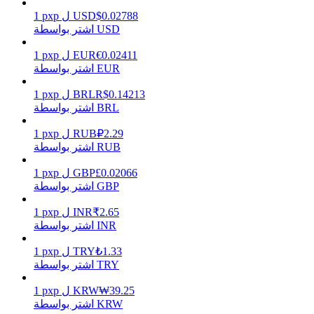
0.02788
$
USD
ل
pxp
1
اشتر بواسطة USD
0.02411
€
EUR
ل
pxp
1
يكسب
اشتر بواسطة EUR
0.14213
R$
BRL
ل
pxp
1
اشتر بواسطة BRL
2.29
₽
RUB
ل
pxp
1
اشتر بواسطة RUB
0.02066
£
GBP
ل
pxp
1
اشتر بواسطة GBP
خنزير الطاقة
2.65
₹
INR
ل
pxp
1
اشتر بواسطة INR
احصل على مكافآت تنافسية يوميًا
1.33
₺
TRY
ل
pxp
1
اشتر بواسطة TRY
39.25
₩
KRW
ل
pxp
1
اشتر بواسطة KRW