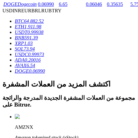
DOGE
Dogecoin
0.06990
6.65
0.06046
0.35635
5.7
USD
INR
EUR
BRL
RUB
TRY
BTC
64,882.52
ETH
1,911.98
USDT
0.99938
عمليات احتجاز BTR
BNB
591.39
XRP
1.03
استثمارات حصرية لحاملي BTR
SOL
73.94
USDC
0.99973
ADA
0.20016
AVAX
6.54
DOGE
0.06990
اكتشف المزيد من العملات المشفرة
مجموعة من العملات المشفرة الجديدة المدرجة والرائجة
.
Bitrue
على
القروض
خدمة الاقتراض المدعومة بالعملات المشفرة
AMZNX
Amazon tokenized stock (xStock)