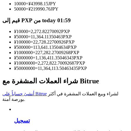
10000
=
¥
43998.15
JPY
50000
=
¥
219990.76
JPY
كن متداول نسخ
قيم إلى PXP من today 01:59
استمتع بتقاسم الأرباح وعمولات نسخ التداول
¥
10000
=
2,272.82270092
PXP
¥
50000
=
11,364.11350463
PXP
¥
100000
=
22,728.22700926
PXP
¥
500000
=
113,641.13504634
PXP
¥
1000000
=
227,282.27009268
PXP
¥
5000000
=
1,136,411.35046343
PXP
¥
10000000
=
2,272,822.70092687
PXP
¥
50000000
=
11,364,113.50463435
PXP
معلومة
شراء العملات المشفرة مع Bitrue
تحليل البيانات الضخمة بما في ذلك المعلومات التجارية، وما
لشراء وبيع العملات المشفرة في أكثر
أنشئ حساباً على Bitrue
إلى ذلك.
بورصة آمنة.
تسجيل