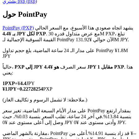
)
pxp
(
pxp
يشتري
حول PointPay
يشهد اتجاه صعودي هذا الأسبوع، مع السعر الحالي
PointPay (PXP)
العقود الآجلة لـ COIN-M
. مع عرض متداول قدره 30M PXP، تبلغ
بـ ¥4.4 JPY لكل PXP
القيمة السوقية الإجمالية لـ PointPay الآن حوالي ¥131.92M JPY.
العقود الآجلة للعملات المشفرة
على مدار الـ 24 ساعة الماضية، بلغ حجم تداول PointPay ¥1.8M
JPY
TradFi
. هذا
هو ¥4.4 JPY مقابل 1 PXP
سعر الصرف
PXP إلى JPY
حالياً،
يعني:
مشتقات الأسهم والعملات الأجنبية والمعادن الثمينة والسلع
1
PXP
=
¥
4.4
JPY
¥
1
JPY
=
0.22728254
PXP
(ملاحظة: لا تشمل الرسوم و تكاليف الغاز.)
على مدار الأيام السبعة الماضية، تغير سعر PointPay بمقدار ارتفع
بنسبة 13.84%.
في آخر 24 ساعة، تقلب السعر بنسبة 0.03%، حيث
وصل إلى أعلى مستوى عند ¥0 JPY وأدنى مستوى عند ¥0 JPY.
مقارنة بالشهر الماضي، PointPay قد زاد بنسبة 14.91%.أعلى من ¥--