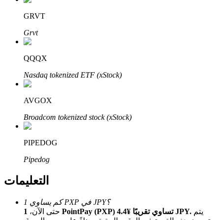
Bitrue
AI
GRVT
Grvt
QQQX
Nasdaq tokenized ETF (xStock)
شركاء بيترو
AVGOX
Broadcom tokenized stock (xStock)
PIPEDOG
Pipedog
التعليمات
شركاء Bitrue
كم يساوي 1 PXP في JPY؟
تصل العمولات إلى 65٪!
يتم
1 PointPay (PXP) تساوي تقريبًا ¥4.4 JPY.
حتى الآن،