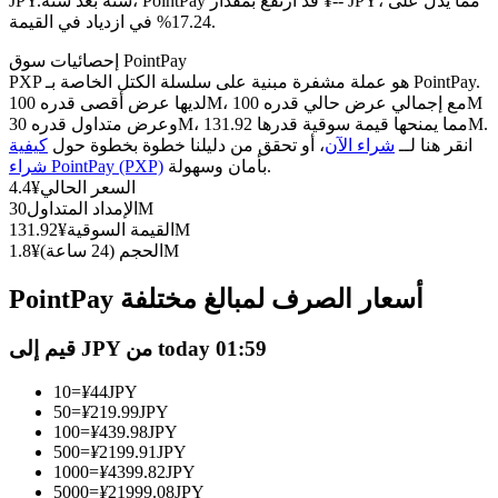
العقود الآجلة USDC
سنة بعد سنة، PointPay قد ارتفع بمقدار ¥-- JPY، مما يدل على
JPY.
17.24% في ازدياد في القيمة.
العقود الآجلة باستخدام USDC كضمان
إحصائيات سوق PointPay
PXP هو عملة مشفرة مبنية على سلسلة الكتل الخاصة بـ PointPay.
لديها عرض أقصى قدره 100M، مع إجمالي عرض حالي قدره 100M
وعرض متداول قدره 30M، مما يمنحها قيمة سوقية قدرها 131.92M.
انقر هنا لــ
شراء الآن
، أو تحقق من دليلنا خطوة بخطوة حول
كيفية
بأمان وسهولة.
شراء PointPay (PXP)
السعر الحالي
¥
4.4
30M
الإمداد المتداول
131.92M
القيمة السوقية
¥
1.8M
الحجم (24 ساعة)
¥
نسخ التداول
PointPay أسعار الصرف لمبالغ مختلفة
انضم إلى أفضل المتداولين
قيم إلى JPY من today 01:59
10
=
¥
44
JPY
50
=
¥
219.99
JPY
100
=
¥
439.98
JPY
500
=
¥
2199.91
JPY
1000
=
¥
4399.82
JPY
5000
=
¥
21999.08
JPY