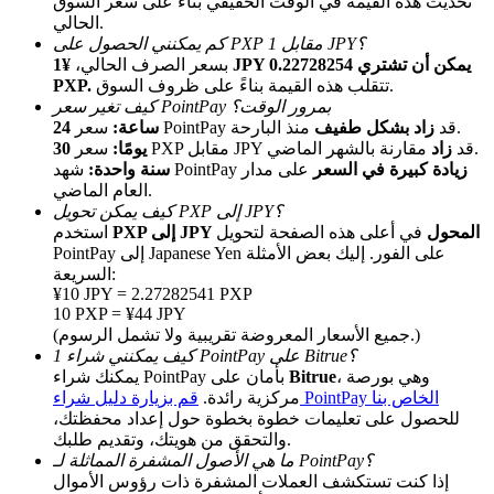
تحديث هذه القيمة في الوقت الحقيقي بناءً على سعر السوق
الحالي.
كم يمكنني الحصول على PXP مقابل 1 JPY؟
بسعر الصرف الحالي،
¥1 JPY يمكن أن تشتري 0.22728254
تتقلب هذه القيمة بناءً على ظروف السوق.
PXP.
كيف تغير سعر PointPay بمرور الوقت؟
منذ البارحة.
سعر PointPay قد
زاد بشكل طفيف
24 ساعة:
مقارنة بالشهر الماضي.
سعر PXP مقابل JPY قد
زاد
30 يومًا:
زيادة كبيرة في السعر
على مدار
شهد PointPay
سنة واحدة:
الإحالة
العام الماضي.
كيف يمكن تحويل PXP إلى JPY؟
قم بدعوة صديق لتحصل على مكافآت نقدية
PXP إلى JPY المحول
في أعلى هذه الصفحة لتحويل
استخدم
PointPay إلى Japanese Yen على الفور. إليك بعض الأمثلة
BTC Welcome Rewards
السريعة:
¥10 JPY = 2.27282541 PXP
10 PXP = ¥44 JPY
(جميع الأسعار المعروضة تقريبية ولا تشمل الرسوم.)
كيف يمكنني شراء 1 PointPay على Bitrue؟
، وهي بورصة
Bitrue
يمكنك شراء PointPay بأمان على
قم بزيارة دليل شراء PointPay الخاص بنا
مركزية رائدة.
للحصول على تعليمات خطوة بخطوة حول إعداد محفظتك،
والتحقق من هويتك، وتقديم طلبك.
ما هي الأصول المشفرة المماثلة لـ PointPay؟
إذا كنت تستكشف العملات المشفرة ذات رؤوس الأموال