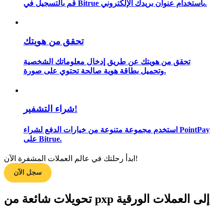
قم بالتسجيل في Bitrue باستخدام عنوان بريدك الإلكتروني.
تحقق من هويتك
مرشد
دليل المبتدئين للعقود الآجلة
تحقق من هويتك عن طريق إدخال معلوماتك الشخصية
وتحميل بطاقة هوية صالحة تحتوي على صورة.
شراء التشفير!
استخدم مجموعة متنوعة من خيارات الدفع لشراء PointPay
على Bitrue.
استراتيجيات التداول
ابدأ رحلتك في عالم العملات المشفرة الآن!
سجل الآن
تعلم كيفية البقاء مربحة
تحويلات شائعة من pxp إلى العملات الورقية