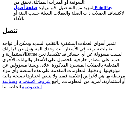
السوقية أو الميزات المماثلة، تحقق من:
صفحة أصول PointPay
لمزيد من التفاصيل، قم بزيارة
BTC Welcome Rewards
لاكتشاف العملات ذات الصلة والعملات البديلة حسب الفئة أو
الأداء.
Deposit & Trade BTC to Share 25000 USDT prize pool!
تنصل
تتميز أسواق العملات المشفرة بالتقلب الشديد ويمكن أن تواجه
Deposit CASHCAT & Win
تقلبات سريعة في الأسعار. أنت وحدك المسؤول عن قراراتك
Share 500000 CASHCAT prize pool
الاستثمارية وBitrue ليست مسؤولة عن أي خسائر قد تتكبدها. نحن
نعتمد على مصادر خارجية للحصول على الأسعار والبيانات الأخرى
المتعلقة بالعملات المشفرة المذكورة أعلاه، ولسنا مسؤولين عن
موثوقيتها أو دقتها. المعلومات المقدمة على هذه المنصة وأي مواد
مرتبطة بها هي لأغراض إعلامية فقط ولا ينبغي اعتبارها نصيحة مالية
Exclusive for BitMart Users
أو استثمارية. لمزيد من المعلومات، راجع
شروط الاستخدام
وسياسة
الخاصة بنا.
الخصوصية
Register & Trade to Win 500,000 USDT
Precious Metals Trading Carnival
Trade Gold & Silver · 33,333 USDT Bonus