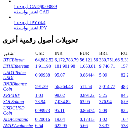
0.03889
$
CAD
ل
pxp
1
اشتر بواسطة CAD
4.4
¥
JPY
ل
pxp
1
التوقيع المساحي
اشتر بواسطة JPY
عوائد عالية والوصول الفوري
تحويلات أصول رقمية أخرى
USD
INR
EUR
BRL
RU
تشفير
BTC
Bitcoin
64,882.52
6,172,783.79
56,121.56
330,751.66
5,3
ETH
Ethereum
1,911.98
181,901.98
1,653.81
9,746.71
157
USDT
Tether
0.99938
95.07
0.86444
5.09
82.
USDt
BNB
Binance
591.39
56,264.43
511.54
3,014.77
48,
Coin
Launchpool
XRP
XRP
1.03
98.02
0.89122
5.25
84.
الرهان المرن لكسب العملات الرقمية الشهيرة
SOL
Solana
73.94
7,034.82
63.95
376.94
6,0
USDC
USD
0.99973
95.11
0.86474
5.09
82.
Coin
ADA
Cardano
0.20016
19.04
0.17313
1.02
16.
AVAX
Avalanche
6.54
622.95
5.66
33.37
538