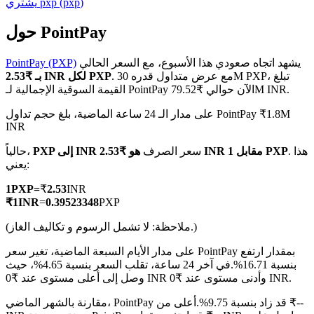
)
pxp
(
pxp
يشتري
حول PointPay
يشهد اتجاه صعودي هذا الأسبوع، مع السعر الحالي
PointPay (PXP)
العقود الآجلة لـ COIN-M
. مع عرض متداول قدره 30M PXP، تبلغ
بـ ₹2.53 INR لكل PXP
القيمة السوقية الإجمالية لـ PointPay الآن حوالي ₹79.52M INR.
العقود الآجلة للعملات المشفرة
على مدار الـ 24 ساعة الماضية، بلغ حجم تداول PointPay ₹1.8M
INR
TradFi
. هذا
هو ₹2.53 INR مقابل 1 PXP
سعر الصرف
PXP إلى INR
حالياً،
يعني:
مشتقات الأسهم والعملات الأجنبية والمعادن الثمينة والسلع
1
PXP
=
₹
2.53
INR
₹
1
INR
=
0.39523348
PXP
(ملاحظة: لا تشمل الرسوم و تكاليف الغاز.)
على مدار الأيام السبعة الماضية، تغير سعر PointPay بمقدار ارتفع
بنسبة 16.71%.
في آخر 24 ساعة، تقلب السعر بنسبة 4.65%، حيث
وصل إلى أعلى مستوى عند ₹0 INR وأدنى مستوى عند ₹0 INR.
مقارنة بالشهر الماضي، PointPay قد زاد بنسبة 9.75%.أعلى من ₹--