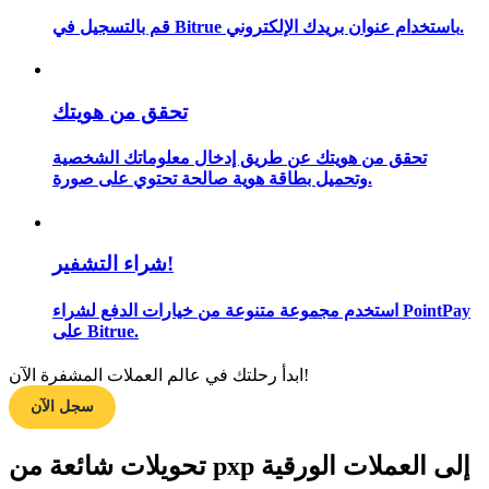
قم بالتسجيل في Bitrue باستخدام عنوان بريدك الإلكتروني.
مرشد
تحقق من هويتك
دليل المبتدئين للعقود الآجلة
تحقق من هويتك عن طريق إدخال معلوماتك الشخصية
وتحميل بطاقة هوية صالحة تحتوي على صورة.
شراء التشفير!
استخدم مجموعة متنوعة من خيارات الدفع لشراء PointPay
على Bitrue.
استراتيجيات التداول
ابدأ رحلتك في عالم العملات المشفرة الآن!
تعلم كيفية البقاء مربحة
سجل الآن
تحويلات شائعة من pxp إلى العملات الورقية