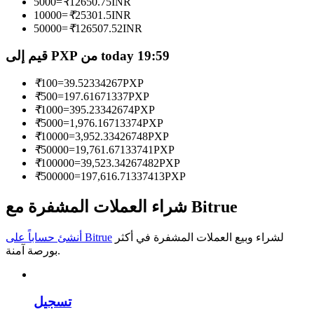
5000
=
₹
12650.75
INR
10000
=
₹
25301.5
INR
كن متداول نسخ
50000
=
₹
126507.52
INR
استمتع بتقاسم الأرباح وعمولات نسخ التداول
قيم إلى PXP من today 19:59
₹
100
=
39.52334267
PXP
₹
500
=
197.61671337
PXP
₹
1000
=
395.23342674
PXP
₹
5000
=
1,976.16713374
PXP
₹
10000
=
3,952.33426748
PXP
₹
50000
=
19,761.67133741
PXP
₹
100000
=
39,523.34267482
PXP
₹
500000
=
197,616.71337413
PXP
معلومة
شراء العملات المشفرة مع Bitrue
تحليل البيانات الضخمة بما في ذلك المعلومات التجارية، وما
إلى ذلك.
لشراء وبيع العملات المشفرة في أكثر
أنشئ حساباً على Bitrue
بورصة آمنة.
تسجيل