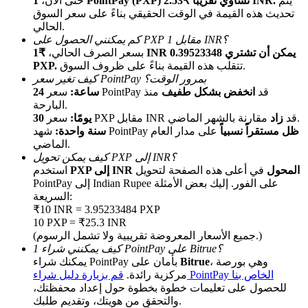
يتم
1 PointPay (PXP) تساوي تقريبًا ₹2.53 INR.
حتى الآن،
تحديث هذه القيمة في الوقت الحقيقي بناءً على سعر السوق
الحالي.
كم يمكنني الحصول على PXP مقابل 1 INR؟
بسعر الصرف الحالي،
₹1 INR يمكن أن تشتري 0.39523348
تتقلب هذه القيمة بناءً على ظروف السوق.
PXP.
كيف تغير سعر PointPay بمرور الوقت؟
سعر PointPay قد
انخفض بشكل طفيف
منذ
24 ساعة:
البارحة.
مقارنة بالشهر الماضي.
سعر PXP مقابل INR قد
زاد
30 يومًا:
الإحالة
ظل مستقراً نسبياً
على مدار العام
شهد PointPay
سنة واحدة:
قم بدعوة صديق لتحصل على مكافآت نقدية
الماضي.
كيف يمكن تحويل PXP إلى INR؟
BTC Welcome Rewards
PXP إلى INR المحول
في أعلى هذه الصفحة لتحويل
استخدم
PointPay إلى Indian Rupee على الفور. إليك بعض الأمثلة
السريعة:
₹10 INR = 3.95233484 PXP
10 PXP = ₹25.3 INR
(جميع الأسعار المعروضة تقريبية ولا تشمل الرسوم.)
كيف يمكنني شراء 1 PointPay على Bitrue؟
، وهي بورصة
Bitrue
يمكنك شراء PointPay بأمان على
قم بزيارة دليل شراء PointPay الخاص بنا
مركزية رائدة.
للحصول على تعليمات خطوة بخطوة حول إعداد محفظتك،
والتحقق من هويتك، وتقديم طلبك.