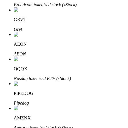
Broadcom tokenized stock (xStock)
GRVT
Grvt
الاستثمار التلقائي
AEON
احصل على أرباح طويلة الأجل وفوائد مرنة
AEON
QQQX
Nasdaq tokenized ETF (xStock)
PIPEDOG
Pipedog
تعلم الستاكينغ
AMZNX
تعرف على كيفية كسب الدخل السلبي
Amazon tokenized stock (xStock)