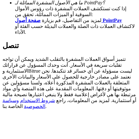
ما هي الأصول المشفرة المماثلة لـ PointPay؟
إذا كنت تستكشف العملات المشفرة ذات رؤوس الأموال
BTC Welcome Rewards
السوقية أو الميزات المماثلة، تحقق من:
صفحة أصول PointPay
لمزيد من التفاصيل، قم بزيارة
Deposit & Trade BTC to Share 25000 USDT prize pool!
لاكتشاف العملات ذات الصلة والعملات البديلة حسب الفئة أو
الأداء.
تنصل
Deposit CASHCAT & Win
Share 500000 CASHCAT prize pool
تتميز أسواق العملات المشفرة بالتقلب الشديد ويمكن أن تواجه
تقلبات سريعة في الأسعار. أنت وحدك المسؤول عن قراراتك
الاستثمارية وBitrue ليست مسؤولة عن أي خسائر قد تتكبدها. نحن
نعتمد على مصادر خارجية للحصول على الأسعار والبيانات الأخرى
المتعلقة بالعملات المشفرة المذكورة أعلاه، ولسنا مسؤولين عن
Exclusive for BitMart Users
موثوقيتها أو دقتها. المعلومات المقدمة على هذه المنصة وأي مواد
مرتبطة بها هي لأغراض إعلامية فقط ولا ينبغي اعتبارها نصيحة مالية
Register & Trade to Win 500,000 USDT
أو استثمارية. لمزيد من المعلومات، راجع
شروط الاستخدام
وسياسة
الخاصة بنا.
الخصوصية
Precious Metals Trading Carnival
Trade Gold & Silver · 33,333 USDT Bonus