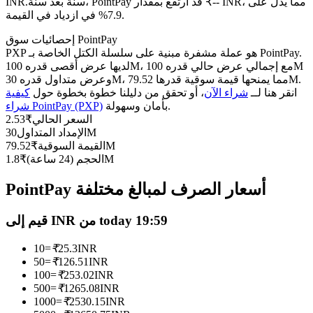
العقود الآجلة USDC
سنة بعد سنة، PointPay قد ارتفع بمقدار ₹-- INR، مما يدل على
INR.
7.9% في ازدياد في القيمة.
العقود الآجلة باستخدام USDC كضمان
إحصائيات سوق PointPay
PXP هو عملة مشفرة مبنية على سلسلة الكتل الخاصة بـ PointPay.
لديها عرض أقصى قدره 100M، مع إجمالي عرض حالي قدره 100M
وعرض متداول قدره 30M، مما يمنحها قيمة سوقية قدرها 79.52M.
انقر هنا لــ
شراء الآن
، أو تحقق من دليلنا خطوة بخطوة حول
كيفية
بأمان وسهولة.
شراء PointPay (PXP)
السعر الحالي
₹
2.53
30M
الإمداد المتداول
79.52M
القيمة السوقية
₹
1.8M
الحجم (24 ساعة)
₹
نسخ التداول
PointPay أسعار الصرف لمبالغ مختلفة
انضم إلى أفضل المتداولين
قيم إلى INR من today 19:59
10
=
₹
25.3
INR
50
=
₹
126.51
INR
100
=
₹
253.02
INR
500
=
₹
1265.08
INR
1000
=
₹
2530.15
INR