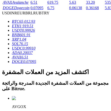
AVAX
Avalanche
6.51
619.75
5.63
33.20
535
DOGE
Dogecoin
0.07095
6.75
0.06138
0.36168
5.8
USD
INR
EUR
BRL
RUB
TRY
BTC
65,012.93
ETH
1,919.51
عمليات احتجاز BTR
USDT
0.99926
BNB
601.91
استثمارات حصرية لحاملي BTR
XRP
1.04
SOL
76.15
USDC
0.99910
ADA
0.20037
AVAX
6.51
DOGE
0.07095
اكتشف المزيد من العملات المشفرة
مجموعة من العملات المشفرة الجديدة المدرجة والرائجة
القروض
.
Bitrue
على
خدمة الاقتراض المدعومة بالعملات المشفرة
AVGOX