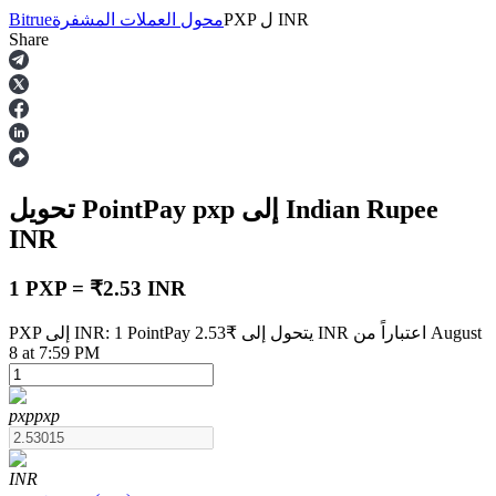
INR
ل
PXP
محول العملات المشفرة
Bitrue
Share
العقود الآجلة
إلى Indian Rupee
pxp
تحويل PointPay
INR
1 PXP = ₹2.53 INR
PXP إلى INR: 1 PointPay يتحول إلى ₹2.53 INR اعتباراً من August
العقود الآجلة USDT
8 at 7:59 PM
العقود الآجلة باستخدام USDT كضمان
pxp
pxp
INR