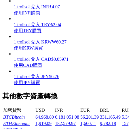
1
trollsol
兌入
INR
₹
4.07
使用INR購買
1
trollsol
兌入
TRY
₺
2.04
使用TRY購買
機槍池
1
trollsol
兌入
KRW
₩
60.27
一鍵質押鎖定高收益
使用KRW購買
1
trollsol
兌入
CAD
$
0.05971
使用CAD購買
1
trollsol
兌入
JPY
¥
6.76
使用JPY購買
其他數字資產轉換
Launchpool
加密貨幣
USD
INR
EUR
BRL
RU
活期質押獲得熱門資產
BTC
Bitcoin
64,968.80
6,181,051.08
56,201.39
331,165.49
5,3
ETH
Ethereum
1,919.09
182,579.97
1,660.11
9,782.18
157