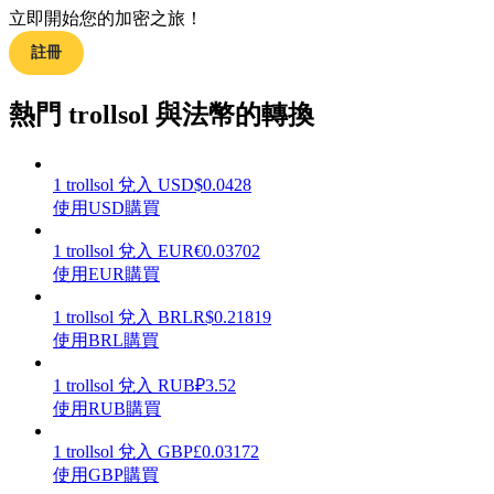
立即開始您的加密之旅！
註冊
熱門 trollsol 與法幣的轉換
理財
1
trollsol
兌入
USD
$
0.0428
使用USD購買
1
trollsol
兌入
EUR
€
0.03702
使用EUR購買
1
trollsol
兌入
BRL
R$
0.21819
使用BRL購買
增值寶
1
trollsol
兌入
RUB
₽
3.52
使您的資產穩定增值
使用RUB購買
1
trollsol
兌入
GBP
£
0.03172
使用GBP購買