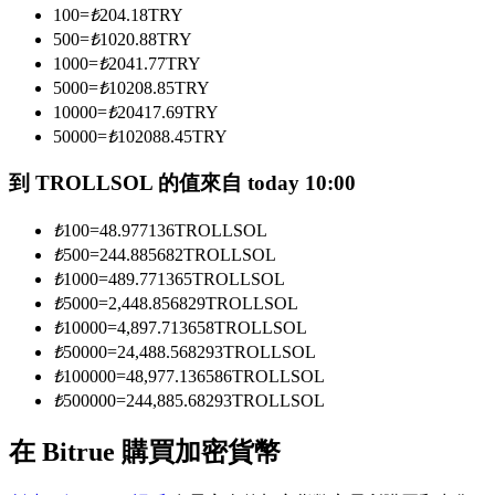
100
=
₺
204.18
TRY
500
=
₺
1020.88
TRY
1000
=
₺
2041.77
TRY
成為跟單交易員
5000
=
₺
10208.85
TRY
坐享盈利分成和跟單分傭
10000
=
₺
20417.69
TRY
50000
=
₺
102088.45
TRY
到 TROLLSOL 的值來自 today 10:00
₺
100
=
48.977136
TROLLSOL
₺
500
=
244.885682
TROLLSOL
₺
1000
=
489.771365
TROLLSOL
₺
5000
=
2,448.856829
TROLLSOL
₺
10000
=
4,897.713658
TROLLSOL
合約資訊
₺
50000
=
24,488.568293
TROLLSOL
₺
100000
=
48,977.136586
TROLLSOL
包含交易情況等的大數據分析
₺
500000
=
244,885.68293
TROLLSOL
在 Bitrue 購買加密貨幣