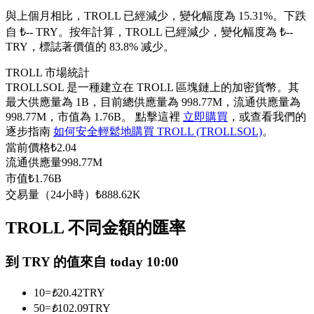
USDC永續
與上個月相比，TROLL 已經減少，變化幅度為 15.31%。下跌
自 ₺-- TRY。
按年計算，TROLL 已經減少，變化幅度為 ₺--
多種以USDC結算的永續合約
TRY，標誌著價值的 83.8% 减少。
TROLL 市場統計
TROLLSOL 是一種建立在 TROLL 區塊鏈上的加密貨幣。其
最大供應量為 1B，目前總供應量為 998.77M，流通供應量為
998.77M，市值為 1.76B。 點擊這裡
立即購買
，或查看我們的
逐步指南
如何安全輕鬆地購買 TROLL (TROLLSOL)
。
當前價格
₺
2.04
流通供應量
998.77M
市值
₺
1.76B
跟單
交易量（24小時）
₺
888.62K
與頂尖交易專家同行
TROLL 不同金額的匯率
到 TRY 的值來自 today 10:00
10
=
₺
20.42
TRY
50
=
₺
102.09
TRY