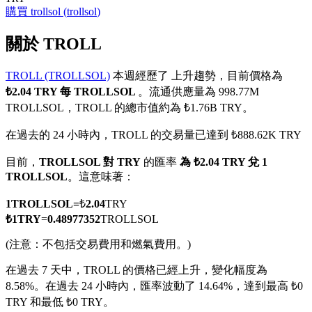
購買
trollsol
(
trollsol
)
關於 TROLL
TROLL (TROLLSOL)
本週經歷了 上升趨勢，目前價格為
幣本位永續
₺2.04 TRY 每 TROLLSOL
。流通供應量為 998.77M
以數字貨幣為保證金的永續合約
TROLLSOL，TROLL 的總市值約為 ₺1.76B TRY。
在過去的 24 小時內，TROLL 的交易量已達到 ₺888.62K TRY
TradFi
目前，
TROLLSOL 對 TRY
的匯率
為 ₺2.04 TRY 兌 1
TROLLSOL
。這意味著：
美股、外匯、貴金屬及大宗商品衍生性商品
1
TROLLSOL
=
₺
2.04
TRY
₺
1
TRY
=
0.48977352
TROLLSOL
(注意：不包括交易費用和燃氣費用。)
在過去 7 天中，TROLL 的價格已經上升，變化幅度為
8.58%。
在過去 24 小時內，匯率波動了 14.64%，達到最高 ₺0
TRY 和最低 ₺0 TRY。