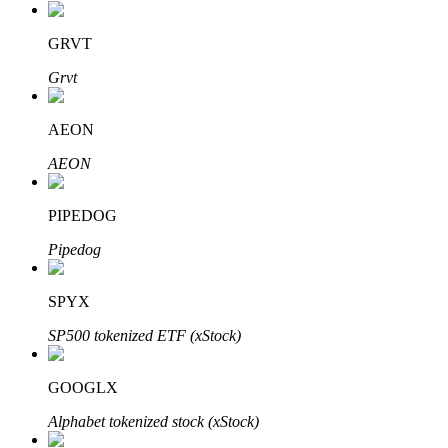
了解如何賺取穩定收入
GRVT
Bitrue
AI
Grvt
AEON
AEON
PIPEDOG
合夥人計劃
Pipedog
SPYX
SP500 tokenized ETF (xStock)
GOOGLX
Alphabet tokenized stock (xStock)
Bitrue渠道合伙人