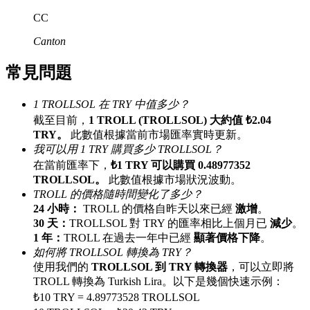
最高達65%佣金！
CC
Canton
常見問題
1 TROLLSOL 在 TRY 中值多少？
截至目前，
1 TROLL (TROLLSOL) 大約值 ₺2.04
TRY。
此數值根據當前市場匯率實時更新。
我可以用 1 TRY 購買多少 TROLLSOL？
邀请好友
在當前匯率下，
₺1 TRY 可以購買 0.48977352
TROLLSOL。
此數值根據市場狀況波動。
邀請朋友獲得現金獎勵
TROLL 的價格隨時間變化了多少？
24 小時：
TROLL 的價格自昨天以來已經
激增
。
30 天：
TROLLSOL 對 TRY 的匯率相比上個月已
減少
。
1 年：
TROLL 在過去一年中已經
顯著價格下降
。
如何將 TROLLSOL 轉換為 TRY？
使用我們的
TROLLSOL 到 TRY 轉換器
，可以立即將
TROLL 轉換為 Turkish Lira。以下是幾個快速示例：
₺10 TRY = 4.89773528 TROLLSOL
BTC 專享獎勵