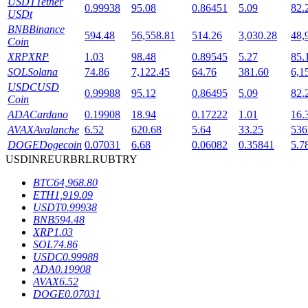
USDT
Tether
0.99938
95.08
0.86451
5.09
82.
USDt
BNB
Binance
594.48
56,558.81
514.26
3,030.28
48,
Coin
XRP
XRP
1.03
98.48
0.89545
5.27
85.
SOL
Solana
74.86
7,122.45
64.76
381.60
6,1
USDC
USD
0.99988
95.12
0.86495
5.09
82.
Coin
鎖倉BTR
ADA
Cardano
0.19908
18.94
0.17222
1.01
16.
輕鬆獲得多重福利
AVAX
Avalanche
6.52
620.68
5.64
33.25
536
DOGE
Dogecoin
0.07031
6.68
0.06082
0.35841
5.7
USD
INR
EUR
BRL
RUB
TRY
BTC
64,968.80
ETH
1,919.09
USDT
0.99938
BNB
594.48
XRP
1.03
SOL
74.86
USDC
0.99988
ADA
0.19908
借貸寶
AVAX
6.52
DOGE
0.07031
借貸數字貨幣，及時且安全的服務