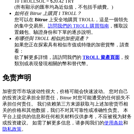
10 TROLLSOL = ₺20.42 TRY
(所有顯示的匯率均為近似值，不包括手續費。)
如何在 Bitrue 上購買 1 TROLL？
您可以在
Bitrue
上安全地購買 TROLL，這是一個領先
BTC 專享獎勵
的集中交易所。
訪問我們的 TROLL 購買指南
，獲取設
置錢包、驗證身份和下單的逐步說明。
充值並交易BTC瓜分 25,000 USDT 獎池！
有哪些與 TROLL 相似的加密資產？
如果您正在探索具有相似市值或特徵的加密貨幣，請查
看：
欲了解更多詳情，請訪問我們的
TROLL 資產頁面
，按
充值CASHCAT & 赢取
類別或表現發現相關的幣和替代幣。
瓜分 500000 CASHCAT 獎池
免责声明
加密货币市场波动性很大，价格可能会快速波动。 您对自己
的投资决定承担全部责任，Bitrue 对您可能遭受的任何损失不
BitMart 用戶遷移專享
承担任何责任。 我们依赖第三方来源获取与上述加密货币相
关的价格和其他数据，我们不对其可靠性或准确性负责。 本
註冊&交易贏 500,000 USDT
平台上提供的信息和任何相关材料仅供参考，不应被视为财务
或投资建议。 如需了解更多信息，请参阅我们的
使用条款
和
隐私政策
。