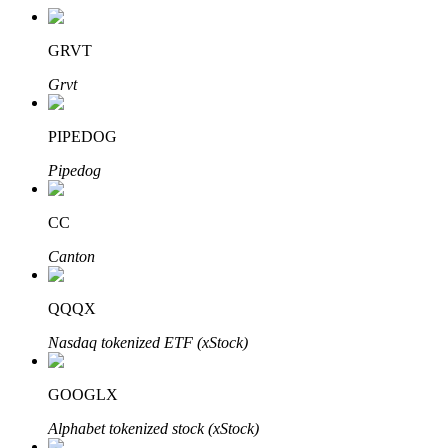
GRVT
Grvt
PIPEDOG
Pipedog
定投理财
CC
享受活期理財及長期收益
Canton
QQQX
Nasdaq tokenized ETF (xStock)
GOOGLX
Alphabet tokenized stock (xStock)
學習理財