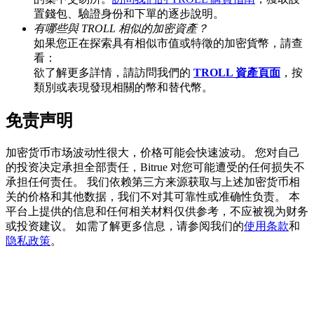
置錢包、驗證身份和下單的逐步說明。
有哪些與 TROLL 相似的加密資產？
如果您正在探索具有相似市值或特徵的加密貨幣，請查
看：
BTC 專享獎勵
欲了解更多詳情，請訪問我們的
TROLL 資產頁面
，按
充值並交易BTC瓜分 25,000 USDT 獎池！
類別或表現發現相關的幣和替代幣。
免责声明
充值CASHCAT & 赢取
加密货币市场波动性很大，价格可能会快速波动。 您对自己
的投资决定承担全部责任，Bitrue 对您可能遭受的任何损失不
瓜分 500000 CASHCAT 獎池
承担任何责任。 我们依赖第三方来源获取与上述加密货币相
关的价格和其他数据，我们不对其可靠性或准确性负责。 本
平台上提供的信息和任何相关材料仅供参考，不应被视为财务
或投资建议。 如需了解更多信息，请参阅我们的
使用条款
和
BitMart 用戶遷移專享
隐私政策
。
註冊&交易贏 500,000 USDT