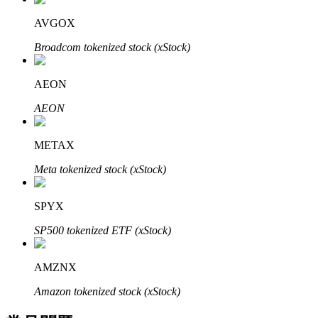
了解如何賺取穩定收入
AVGOX
Bitrue
AI
Broadcom tokenized stock (xStock)
AEON
AEON
METAX
合夥人計劃
Meta tokenized stock (xStock)
SPYX
SP500 tokenized ETF (xStock)
AMZNX
Amazon tokenized stock (xStock)
Bitrue渠道合伙人