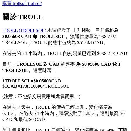
購買
trollsol
(
trollsol
)
關於 TROLL
TROLL (TROLLSOL)
本週經歷了 上升趨勢，目前價格為
幣本位永續
$0.05608 CAD 每 TROLLSOL
。流通供應量為 998.77M
TROLLSOL，TROLL 的總市值約為 $51.6M CAD。
以數字貨幣為保證金的永續合約
在過去的 24 小時內，TROLL 的交易量已達到 $698.21K CAD
目前，
TROLLSOL 對 CAD
的匯率
為 $0.05608 CAD 兌 1
TradFi
TROLLSOL
。這意味著：
美股、外匯、貴金屬及大宗商品衍生性商品
1
TROLLSOL
=
$
0.05608
CAD
$
1
CAD
=
17.83166904
TROLLSOL
(注意：不包括交易費用和燃氣費用。)
在過去 7 天中，TROLL 的價格已經上升，變化幅度為
6.18%。
在過去 24 小時內，匯率波動了 8.83%，達到最高 $0
CAD 和最低 $0 CAD。
與上個月相比，TROLL 已經減少，變化幅度為 19.59%。下跌