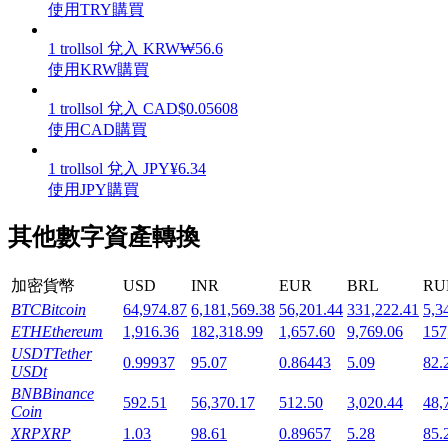
使用TRY購買
1
trollsol
兌入
KRW
₩
56.6
使用KRW購買
1
trollsol
兌入
CAD
$
0.05608
機槍池
使用CAD購買
一鍵質押鎖定高收益
1
trollsol
兌入
JPY
¥
6.34
使用JPY購買
其他數字資產轉換
加密貨幣
USD
INR
EUR
BRL
RU
BTC
Bitcoin
64,974.87
6,181,569.38
56,201.44
331,222.41
5,3
ETH
Ethereum
1,916.36
182,318.99
1,657.60
9,769.06
157
USDT
Tether
Launchpool
0.99937
95.07
0.86443
5.09
82.
USDt
活期質押獲得熱門資產
BNB
Binance
592.51
56,370.17
512.50
3,020.44
48,
Coin
XRP
XRP
1.03
98.61
0.89657
5.28
85.