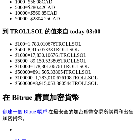
1000
=
$
56.08
CAD
5000
=
$
280.42
CAD
10000
=
$
560.85
CAD
50000
=
$
2804.25
CAD
成為跟單交易員
到 TROLLSOL 的值來自 today 03:00
坐享盈利分成和跟單分傭
$
100
=
1,783.010676
TROLLSOL
$
500
=
8,915.05338
TROLLSOL
$
1000
=
17,830.106761
TROLLSOL
$
5000
=
89,150.533805
TROLLSOL
$
10000
=
178,301.06761
TROLLSOL
$
50000
=
891,505.338054
TROLLSOL
$
100000
=
1,783,010.676108
TROLLSOL
$
500000
=
8,915,053.380544
TROLLSOL
合約資訊
在 Bitrue 購買加密貨幣
包含交易情況等的大數據分析
創建一個 Bitrue 帳戶
在最安全的加密貨幣交易所購買和出售
加密貨幣。