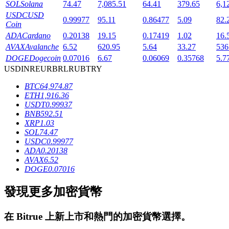
SOL
Solana
74.47
7,085.51
64.41
379.65
6,1
USDC
USD
0.99977
95.11
0.86477
5.09
82.
Coin
ADA
Cardano
0.20138
19.15
0.17419
1.02
16.
AVAX
Avalanche
6.52
620.95
5.64
33.27
536
DOGE
Dogecoin
0.07016
6.67
0.06069
0.35768
5.7
USD
INR
EUR
BRL
RUB
TRY
鎖倉BTR
BTC
64,974.87
ETH
1,916.36
輕鬆獲得多重福利
USDT
0.99937
BNB
592.51
XRP
1.03
SOL
74.47
USDC
0.99977
ADA
0.20138
AVAX
6.52
DOGE
0.07016
發現更多加密貨幣
借貸寶
在
Bitrue
上新上市和熱門的加密貨幣選擇。
借貸數字貨幣，及時且安全的服務