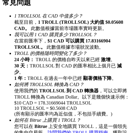
常見問題
最高達65%佣金！
1 TROLLSOL 在 CAD 中值多少？
截至目前，
1 TROLL (TROLLSOL) 大約值 $0.05608
CAD。
此數值根據當前市場匯率實時更新。
我可以用 1 CAD 購買多少 TROLLSOL？
在當前匯率下，
$1 CAD 可以購買 17.83166904
TROLLSOL。
此數值根據市場狀況波動。
TROLL 的價格隨時間變化了多少？
24 小時：
TROLL 的價格自昨天以來已經
激增
。
30 天：
TROLLSOL 對 CAD 的匯率相比上個月已
減
邀请好友
少
。
1 年：
TROLL 在過去一年中已經
顯著價格下降
。
邀請朋友獲得現金獎勵
如何將 TROLLSOL 轉換為 CAD？
使用我們的
TROLLSOL 到 CAD 轉換器
，可以立即將
TROLL 轉換為 Canadian Dollar。以下是幾個快速示例：
$10 CAD = 178.31669044 TROLLSOL
10 TROLLSOL = $0.5608 CAD
(所有顯示的匯率均為近似值，不包括手續費。)
如何在 Bitrue 上購買 1 TROLL？
您可以在
Bitrue
上安全地購買 TROLL，這是一個領先
BTC 專享獎勵
的集中交易所。
訪問我們的 TROLL 購買指南
，獲取設