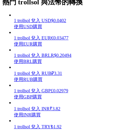
熱門 trollsol 與法幣的轉換
1
trollsol
兌入
USD
$
0.0402
使用USD購買
理財
1
trollsol
兌入
EUR
€
0.03477
使用EUR購買
1
trollsol
兌入
BRL
R$
0.20494
使用BRL購買
1
trollsol
兌入
RUB
₽
3.31
使用RUB購買
1
trollsol
兌入
GBP
£
0.02979
增值寶
使用GBP購買
使您的資產穩定增值
1
trollsol
兌入
INR
₹
3.82
使用INR購買
1
trollsol
兌入
TRY
₺
1.92