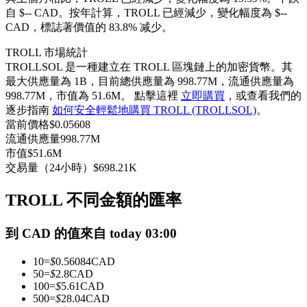
自 $-- CAD。
按年計算，TROLL 已經減少，變化幅度為 $--
USDC永續
CAD，標誌著價值的 83.8% 减少。
多種以USDC結算的永續合約
TROLL 市場統計
TROLLSOL 是一種建立在 TROLL 區塊鏈上的加密貨幣。其
最大供應量為 1B，目前總供應量為 998.77M，流通供應量為
998.77M，市值為 51.6M。 點擊這裡
立即購買
，或查看我們的
逐步指南
如何安全輕鬆地購買 TROLL (TROLLSOL)
。
當前價格
$
0.05608
流通供應量
998.77M
市值
$
51.6M
交易量（24小時）
$
698.21K
跟單
TROLL 不同金額的匯率
與頂尖交易專家同行
到 CAD 的值來自 today 03:00
10
=
$
0.56084
CAD
50
=
$
2.8
CAD
100
=
$
5.61
CAD
500
=
$
28.04
CAD