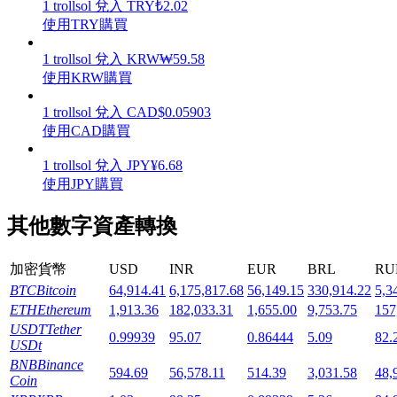
1
trollsol
兌入
TRY
₺
2.02
使用TRY購買
1
trollsol
兌入
KRW
₩
59.58
使用KRW購買
機槍池
1
trollsol
兌入
CAD
$
0.05903
使用CAD購買
一鍵質押鎖定高收益
1
trollsol
兌入
JPY
¥
6.68
使用JPY購買
其他數字資產轉換
加密貨幣
USD
INR
EUR
BRL
RU
BTC
Bitcoin
64,914.41
6,175,817.68
56,149.15
330,914.22
5,3
ETH
Ethereum
1,913.36
182,033.31
1,655.00
9,753.75
157
Launchpool
USDT
Tether
0.99939
95.07
0.86444
5.09
82.
USDt
活期質押獲得熱門資產
BNB
Binance
594.69
56,578.11
514.39
3,031.58
48,
Coin