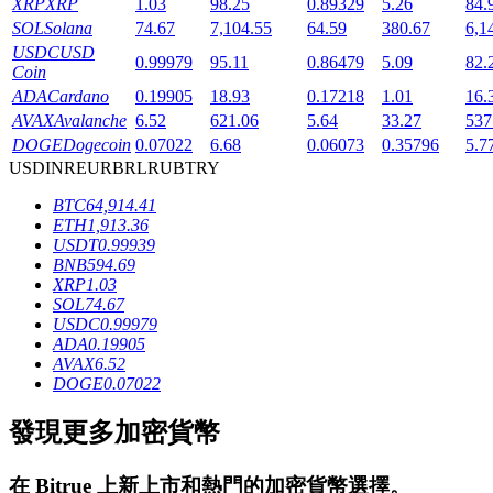
XRP
XRP
1.03
98.25
0.89329
5.26
84.
SOL
Solana
74.67
7,104.55
64.59
380.67
6,1
USDC
USD
0.99979
95.11
0.86479
5.09
82.
Coin
ADA
Cardano
0.19905
18.93
0.17218
1.01
16.
AVAX
Avalanche
6.52
621.06
5.64
33.27
537
DOGE
Dogecoin
0.07022
6.68
0.06073
0.35796
5.7
鎖倉BTR
USD
INR
EUR
BRL
RUB
TRY
BTC
64,914.41
輕鬆獲得多重福利
ETH
1,913.36
USDT
0.99939
BNB
594.69
XRP
1.03
SOL
74.67
USDC
0.99979
ADA
0.19905
AVAX
6.52
DOGE
0.07022
發現更多加密貨幣
借貸寶
借貸數字貨幣，及時且安全的服務
在
Bitrue
上新上市和熱門的加密貨幣選擇。