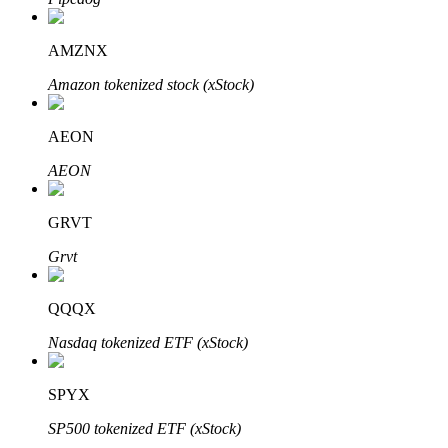
了解如何賺取穩定收入
AMZNX
Bitrue
AI
Amazon tokenized stock (xStock)
AEON
AEON
GRVT
合夥人計劃
Grvt
QQQX
Nasdaq tokenized ETF (xStock)
SPYX
SP500 tokenized ETF (xStock)
Bitrue渠道合伙人