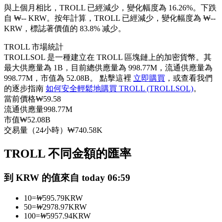
與上個月相比，TROLL 已經減少，變化幅度為 16.26%。下跌
USDC永續
自 ₩-- KRW。
按年計算，TROLL 已經減少，變化幅度為 ₩--
KRW，標誌著價值的 83.8% 减少。
多種以USDC結算的永續合約
TROLL 市場統計
TROLLSOL 是一種建立在 TROLL 區塊鏈上的加密貨幣。其
最大供應量為 1B，目前總供應量為 998.77M，流通供應量為
998.77M，市值為 52.08B。 點擊這裡
立即購買
，或查看我們
的逐步指南
如何安全輕鬆地購買 TROLL (TROLLSOL)
。
當前價格
₩
59.58
流通供應量
998.77M
市值
₩
52.08B
交易量（24小時）
₩
740.58K
跟單
與頂尖交易專家同行
TROLL 不同金額的匯率
到 KRW 的值來自 today 06:59
10
=
₩
595.79
KRW
50
=
₩
2978.97
KRW
100
=
₩
5957.94
KRW