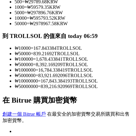
500
=
₩
29789.68
KRW
1000
=
₩
59579.35
KRW
5000
=
₩
297896.76
KRW
10000
=
₩
595793.52
KRW
成為跟單交易員
50000
=
₩
2978967.58
KRW
坐享盈利分成和跟單分傭
到 TROLLSOL 的值來自 today 06:59
₩
10000
=
167.843384
TROLLSOL
₩
50000
=
839.21692
TROLLSOL
₩
100000
=
1,678.433841
TROLLSOL
₩
500000
=
8,392.169209
TROLLSOL
₩
1000000
=
16,784.338419
TROLLSOL
₩
5000000
=
83,921.692096
TROLLSOL
₩
10000000
=
167,843.384193
TROLLSOL
₩
50000000
=
839,216.920969
TROLLSOL
合約資訊
在 Bitrue 購買加密貨幣
包含交易情況等的大數據分析
創建一個 Bitrue 帳戶
在最安全的加密貨幣交易所購買和出售
加密貨幣。