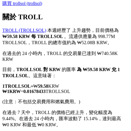
購買
trollsol
(
trollsol
)
關於 TROLL
TROLL (TROLLSOL)
本週經歷了 上升趨勢，目前價格為
幣本位永續
₩59.58 KRW 每 TROLLSOL
。流通供應量為 998.77M
TROLLSOL，TROLL 的總市值約為 ₩52.08B KRW。
以數字貨幣為保證金的永續合約
在過去的 24 小時內，TROLL 的交易量已達到 ₩740.58K
KRW
TradFi
目前，
TROLLSOL 對 KRW
的匯率
為 ₩59.58 KRW 兌 1
TROLLSOL
。這意味著：
美股、外匯、貴金屬及大宗商品衍生性商品
1
TROLLSOL
=
₩
59.58
KRW
₩
1
KRW
=
0.01678433
TROLLSOL
(注意：不包括交易費用和燃氣費用。)
在過去 7 天中，TROLL 的價格已經上升，變化幅度為
9.44%。
在過去 24 小時內，匯率波動了 15.14%，達到最高
₩0 KRW 和最低 ₩0 KRW。