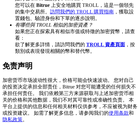
您可以在
Bitrue
上安全地購買 TROLL，這是一個領先
的集中交易所。
訪問我們的 TROLL 購買指南
，獲取設
置錢包、驗證身份和下單的逐步說明。
有哪些與 TROLL 相似的加密資產？
BTC 專享獎勵
如果您正在探索具有相似市值或特徵的加密貨幣，請查
充值並交易BTC瓜分 25,000 USDT 獎池！
看：
欲了解更多詳情，請訪問我們的
TROLL 資產頁面
，按
類別或表現發現相關的幣和替代幣。
免责声明
充值CASHCAT & 赢取
瓜分 500000 CASHCAT 獎池
加密货币市场波动性很大，价格可能会快速波动。 您对自己
的投资决定承担全部责任，Bitrue 对您可能遭受的任何损失不
承担任何责任。 我们依赖第三方来源获取与上述加密货币相
关的价格和其他数据，我们不对其可靠性或准确性负责。 本
BitMart 用戶遷移專享
平台上提供的信息和任何相关材料仅供参考，不应被视为财务
或投资建议。 如需了解更多信息，请参阅我们的
使用条款
和
註冊&交易贏 500,000 USDT
隐私政策
。