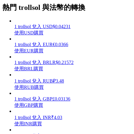
熱門 trollsol 與法幣的轉換
1
trollsol
兌入
USD
$
0.04231
理財
使用USD購買
1
trollsol
兌入
EUR
€
0.0366
使用EUR購買
1
trollsol
兌入
BRL
R$
0.21572
使用BRL購買
1
trollsol
兌入
RUB
₽
3.48
使用RUB購買
增值寶
1
trollsol
兌入
GBP
£
0.03136
使用GBP購買
使您的資產穩定增值
1
trollsol
兌入
INR
₹
4.03
使用INR購買