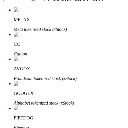
METAX
Meta tokenized stock (xStock)
CC
Canton
定投理财
享受活期理財及長期收益
AVGOX
Broadcom tokenized stock (xStock)
GOOGLX
Alphabet tokenized stock (xStock)
PIPEDOG
學習理財
Pipedog