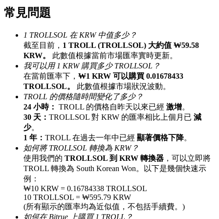
常見問題
最高達65%佣金！
1 TROLLSOL 在 KRW 中值多少？
截至目前，
1 TROLL (TROLLSOL) 大約值 ₩59.58
KRW。
此數值根據當前市場匯率實時更新。
我可以用 1 KRW 購買多少 TROLLSOL？
在當前匯率下，
₩1 KRW 可以購買 0.01678433
TROLLSOL。
此數值根據市場狀況波動。
TROLL 的價格隨時間變化了多少？
24 小時：
TROLL 的價格自昨天以來已經
激增
。
邀请好友
30 天：
TROLLSOL 對 KRW 的匯率相比上個月已
減
少
。
邀請朋友獲得現金獎勵
1 年：
TROLL 在過去一年中已經
顯著價格下降
。
如何將 TROLLSOL 轉換為 KRW？
使用我們的
TROLLSOL 到 KRW 轉換器
，可以立即將
TROLL 轉換為 South Korean Won。以下是幾個快速示
例：
₩10 KRW = 0.16784338 TROLLSOL
10 TROLLSOL = ₩595.79 KRW
(所有顯示的匯率均為近似值，不包括手續費。)
BTC 專享獎勵
如何在 Bitrue 上購買 1 TROLL？