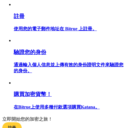
註冊
使用您的電子郵件地址在 Bitrue 上註冊。
合約指南
合約功能使用指南
驗證您的身份
通過輸入個人信息並上傳有效的身份證明文件來驗證您
的身份。
購買加密貨幣！
交易策略
在Bitrue上使用多種付款選項購買Katana。
學習如何保持盈利
立即開始您的加密之旅！
註冊