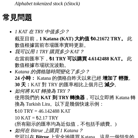
Alphabet tokenized stock (xStock)
最高達65%佣金！
常見問題
1 KAT 在 TRY 中值多少？
截至目前，
1 Katana (KAT) 大約值 ₺0.21672 TRY。
此
數值根據當前市場匯率實時更新。
我可以用 1 TRY 購買多少 KAT？
在當前匯率下，
₺1 TRY 可以購買 4.6142488 KAT。
此
數值根據市場狀況波動。
Katana 的價格隨時間變化了多少？
邀请好友
24 小時：
Katana 的價格自昨天以來已經
增加了 輕微
。
邀請朋友獲得現金獎勵
30 天：
KAT 對 TRY 的匯率相比上個月已
減少
。
如何將 KAT 轉換為 TRY？
充值CASHCAT & 赢取
使用我們的
KAT 到 TRY 轉換器
，可以立即將 Katana 轉
換為 Turkish Lira。以下是幾個快速示例：
₺10 TRY = 46.142488 KAT
10 KAT = ₺2.17 TRY
(所有顯示的匯率均為近似值，不包括手續費。)
如何在 Bitrue 上購買 1 Katana？
您可以在
Bitrue
上安全地購買 Katana，這是一個領先的