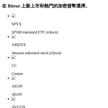
在
Bitrue
上新上市和熱門的加密貨幣選擇。
SPYX
SP500 tokenized ETF (xStock)
AMZNX
定投理财
Amazon tokenized stock (xStock)
享受活期理財及長期收益
CC
Canton
AEON
AEON
學習理財
AVGOX