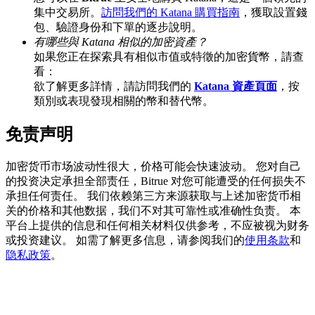
集中交易所。
訪問我們的 Katana 購買指南
，獲取設置錢
包、驗證身份和下單的逐步說明。
有哪些與 Katana 相似的加密資產？
如果您正在探索具有相似市值或特徵的加密貨幣，請查
看：
充值CASHCAT & 赢取
欲了解更多詳情，請訪問我們的
Katana 資產頁面
，按
瓜分 500000 CASHCAT 獎池
類別或表現發現相關的幣和替代幣。
免责声明
BitMart 用戶遷移專享
加密货币市场波动性很大，价格可能会快速波动。 您对自己
的投资决定承担全部责任，Bitrue 对您可能遭受的任何损失不
註冊&交易贏 500,000 USDT
承担任何责任。 我们依赖第三方来源获取与上述加密货币相
关的价格和其他数据，我们不对其可靠性或准确性负责。 本
平台上提供的信息和任何相关材料仅供参考，不应被视为财务
或投资建议。 如需了解更多信息，请参阅我们的
使用条款
和
貴金屬財富季 · 交易巔峰賽
隐私政策
。
抽獎衝榜 · 贏33,333 USDT