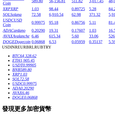
589.80
56,156.81
511.82
3,017.45
48,
Coin
XRP
XRP
1.03
98.44
0.89725
5.28
84.
SOL
Solana
72.58
6,910.54
62.98
371.32
5,9
USDC
USD
0.99975
95.18
0.86756
5.11
81.
Coin
ADA
Cardano
0.20290
19.31
0.17607
1.03
16.
AVAX
Avalanche
6.46
615.34
5.60
33.06
526
鎖倉BTR
DOGE
Dogecoin
0.06868
6.53
0.05959
0.35137
5.5
USD
INR
EUR
BRL
RUB
TRY
輕鬆獲得多重福利
BTC
64,328.62
ETH
1,905.45
USDT
0.99905
BNB
589.80
XRP
1.03
SOL
72.58
USDC
0.99975
ADA
0.20290
AVAX
6.46
DOGE
0.06868
借貸寶
發現更多加密貨幣
借貸數字貨幣，及時且安全的服務