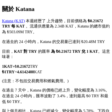
關於 Katana
Katana (KAT)
本週經歷了 上升趨勢，目前價格為
₺0.21672
TRY 每 KAT
。流通供應量為 2.34B KAT，Katana 的總市值約
幣本位永續
為 ₺503.09M TRY。
以數字貨幣為保證金的永續合約
在過去的 24 小時內，Katana 的交易量已達到 ₺20.48M TRY
目前，
KAT 對 TRY
的匯率
為 ₺0.21672 TRY 兌 1 KAT
。這意
味著：
TradFi
美股、外匯、貴金屬及大宗商品衍生性商品
1
KAT
=
₺
0.21672
TRY
₺
1
TRY
=
4.6142488
KAT
(注意：不包括交易費用和燃氣費用。)
在過去 7 天中，Katana 的價格已經上升，變化幅度為 3.16%。
在過去 24 小時內，匯率波動了 3.4%，達到最高 ₺0 TRY 和最
低 ₺0 TRY。
與上個月相比，Katana 已經減少，變化幅度為 5.78%。下跌自