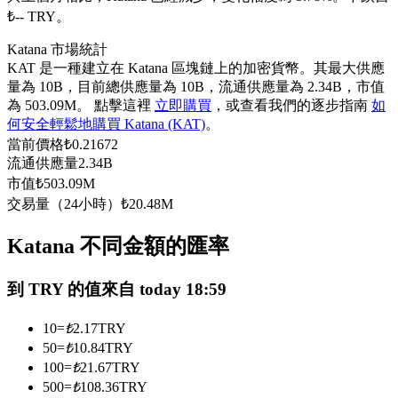
₺-- TRY。
USDC永續
Katana 市場統計
多種以USDC結算的永續合約
KAT 是一種建立在 Katana 區塊鏈上的加密貨幣。其最大供應
量為 10B，目前總供應量為 10B，流通供應量為 2.34B，市值
為 503.09M。 點擊這裡
立即購買
，或查看我們的逐步指南
如
何安全輕鬆地購買 Katana (KAT)
。
當前價格
₺
0.21672
流通供應量
2.34B
市值
₺
503.09M
交易量（24小時）
₺
20.48M
跟單
Katana 不同金額的匯率
與頂尖交易專家同行
到 TRY 的值來自 today 18:59
10
=
₺
2.17
TRY
50
=
₺
10.84
TRY
100
=
₺
21.67
TRY
500
=
₺
108.36
TRY