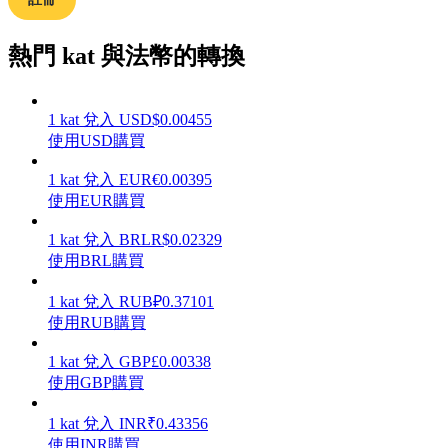
熱門 kat 與法幣的轉換
理財
1
kat
兌入
USD
$
0.00455
使用USD購買
1
kat
兌入
EUR
€
0.00395
使用EUR購買
1
kat
兌入
BRL
R$
0.02329
使用BRL購買
1
kat
兌入
RUB
₽
0.37101
增值寶
使用RUB購買
使您的資產穩定增值
1
kat
兌入
GBP
£
0.00338
使用GBP購買
1
kat
兌入
INR
₹
0.43356
使用INR購買