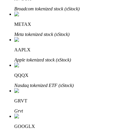
了解如何賺取穩定收入
Broadcom tokenized stock (xStock)
Bitrue
AI
METAX
Meta tokenized stock (xStock)
AAPLX
Apple tokenized stock (xStock)
合夥人計劃
QQQX
Nasdaq tokenized ETF (xStock)
GRVT
Grvt
GOOGLX
Bitrue渠道合伙人