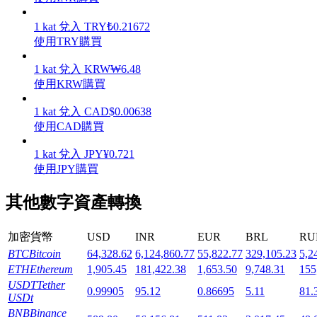
1
kat
兌入
TRY
₺
0.21672
使用TRY購買
1
kat
兌入
KRW
₩
6.48
機槍池
使用KRW購買
一鍵質押鎖定高收益
1
kat
兌入
CAD
$
0.00638
使用CAD購買
1
kat
兌入
JPY
¥
0.721
使用JPY購買
其他數字資產轉換
加密貨幣
USD
INR
EUR
BRL
RU
Launchpool
BTC
Bitcoin
64,328.62
6,124,860.77
55,822.77
329,105.23
5,2
ETH
Ethereum
1,905.45
181,422.38
1,653.50
9,748.31
155
活期質押獲得熱門資產
USDT
Tether
0.99905
95.12
0.86695
5.11
81.
USDt
BNB
Binance