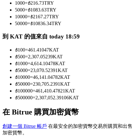
1000
=
₺
216.73
TRY
5000
=
₺
1083.63
TRY
10000
=
₺
2167.27
TRY
成為跟單交易員
50000
=
₺
10836.34
TRY
坐享盈利分成和跟單分傭
到 KAT 的值來自 today 18:59
₺
100
=
461.41047
KAT
₺
500
=
2,307.05239
KAT
₺
1000
=
4,614.10478
KAT
₺
5000
=
23,070.52391
KAT
₺
10000
=
46,141.04782
KAT
₺
50000
=
230,705.2391
KAT
₺
100000
=
461,410.47821
KAT
合約資訊
₺
500000
=
2,307,052.39106
KAT
包含交易情況等的大數據分析
在 Bitrue 購買加密貨幣
創建一個 Bitrue 帳戶
在最安全的加密貨幣交易所購買和出售
加密貨幣。