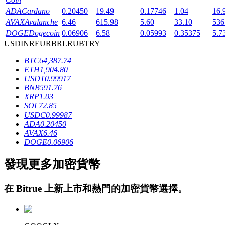
ADA
Cardano
0.20450
19.49
0.17746
1.04
16.
AVAX
Avalanche
6.46
615.98
5.60
33.10
536
DOGE
Dogecoin
0.06906
6.58
0.05993
0.35375
5.7
USD
INR
EUR
BRL
RUB
TRY
BTC
64,387.74
ETH
1,904.80
鎖倉BTR
USDT
0.99917
BNB
591.76
輕鬆獲得多重福利
XRP
1.03
SOL
72.85
USDC
0.99987
ADA
0.20450
AVAX
6.46
DOGE
0.06906
發現更多加密貨幣
在
Bitrue
上新上市和熱門的加密貨幣選擇。
借貸寶
借貸數字貨幣，及時且安全的服務