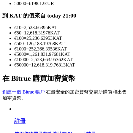
50000
=
€
198.12
EUR
到 KAT 的值來自 today 21:00
成為跟單交易員
€
10
=
2,523.66395
KAT
坐享盈利分成和跟單分傭
€
50
=
12,618.31976
KAT
€
100
=
25,236.63953
KAT
€
500
=
126,183.19768
KAT
€
1000
=
252,366.39536
KAT
€
5000
=
1,261,831.97681
KAT
€
10000
=
2,523,663.95362
KAT
€
50000
=
12,618,319.76813
KAT
在 Bitrue 購買加密貨幣
合約資訊
創建一個 Bitrue 帳戶
在最安全的加密貨幣交易所購買和出售
加密貨幣。
包含交易情況等的大數據分析
註冊