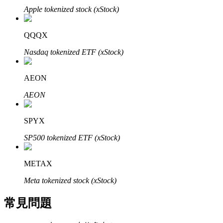
Apple tokenized stock (xStock)
了解如何賺取穩定收入
Bitrue
AI
QQQX
Nasdaq tokenized ETF (xStock)
AEON
AEON
合夥人計劃
SPYX
SP500 tokenized ETF (xStock)
METAX
Meta tokenized stock (xStock)
常見問題
Bitrue渠道合伙人