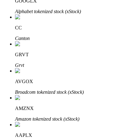
GOOGLX
Alphabet tokenized stock (xStock)
CC
Canton
GRVT
定投理财
Grvt
享受活期理財及長期收益
AVGOX
Broadcom tokenized stock (xStock)
AMZNX
Amazon tokenized stock (xStock)
AAPLX
學習理財