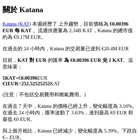
關於 Katana
Katana (KAT)
本週經歷了 上升趨勢，目前價格為
€0.00396
EUR 每 KAT
。流通供應量為 2.34B KAT，Katana 的總市值
幣本位永續
約為 €9.17M EUR。
以數字貨幣為保證金的永續合約
在過去的 24 小時內，Katana 的交易量已達到 €20.4M EUR
目前，
KAT 對 EUR
的匯率
為 €0.00396 EUR 兌 1 KAT
。這
意味著：
TradFi
1
KAT
=
€
0.00396
EUR
美股、外匯、貴金屬及大宗商品衍生性商品
€
1
EUR
=
252.52525252
KAT
(注意：不包括交易費用和燃氣費用。)
在過去 7 天中，Katana 的價格已經上升，變化幅度為 3.16%。
在過去 24 小時內，匯率波動了 3.63%，達到最高 €0 EUR 和
最低 €0 EUR。
與上個月相比，Katana 已經減少，變化幅度為 5.39%。下跌自
€-- EUR。