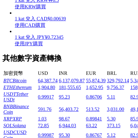
1
kat
兌入
KRW
₩
6.5
使用KRW購買
1
kat
兌入
CAD
$
0.00639
使用CAD購買
機槍池
1
kat
兌入
JPY
¥
0.72345
使用JPY購買
一鍵質押鎖定高收益
其他數字資產轉換
加密貨幣
USD
INR
EUR
BRL
RU
BTC
Bitcoin
64,387.74
6,137,079.87
55,874.39
329,792.14
5,3
ETH
Ethereum
1,904.80
181,555.65
1,652.95
9,756.37
158
USDT
Tether
0.99917
95.23
0.86706
5.11
82.
USDt
BNB
Binance
591.76
56,403.72
513.52
3,031.00
49,
Launchpool
Coin
XRP
XRP
1.03
98.67
0.89841
5.30
85.
活期質押獲得熱門資產
SOL
Solana
72.85
6,944.03
63.22
373.15
6,0
USDC
USD
0.99987
95.30
0.86767
5.12
82.
Coin