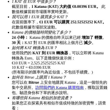
1 KAT 在 EUR 中值多少？
最高達65%佣金！
截至目前，
1 Katana (KAT) 大約值 €0.00396 EUR。
此
數值根據當前市場匯率實時更新。
我可以用 1 EUR 購買多少 KAT？
在當前匯率下，
€1 EUR 可以購買 252.52525252 KAT。
此數值根據市場狀況波動。
Katana 的價格隨時間變化了多少？
24 小時：
Katana 的價格自昨天以來已經
增加了 輕微
。
30 天：
KAT 對 EUR 的匯率相比上個月已
減少
。
如何將 KAT 轉換為 EUR？
使用我們的
KAT 到 EUR 轉換器
，可以立即將 Katana
邀请好友
轉換為 Euro。以下是幾個快速示例：
€10 EUR = 2,525.25252525 KAT
邀請朋友獲得現金獎勵
10 KAT = €0.0396 EUR
(所有顯示的匯率均為近似值，不包括手續費。)
充值CASHCAT & 赢取
如何在 Bitrue 上購買 1 Katana？
您可以在
Bitrue
上安全地購買 Katana，這是一個領先的
集中交易所。
訪問我們的 Katana 購買指南
，獲取設置錢
包、驗證身份和下單的逐步說明。
有哪些與 Katana 相似的加密資產？
如果您正在探索具有相似市值或特徵的加密貨幣，請查
看：