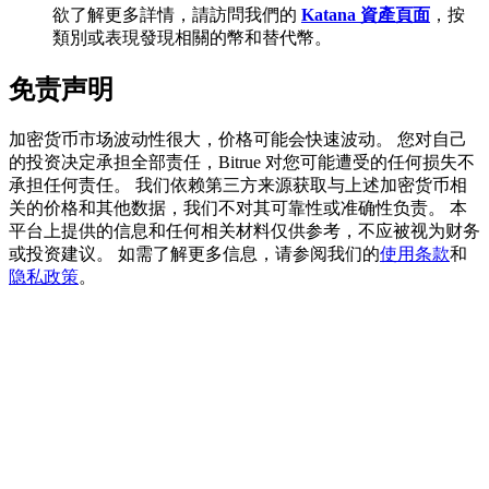
欲了解更多詳情，請訪問我們的
Katana 資產頁面
，按
類別或表現發現相關的幣和替代幣。
免责声明
充值CASHCAT & 赢取
加密货币市场波动性很大，价格可能会快速波动。 您对自己
瓜分 500000 CASHCAT 獎池
的投资决定承担全部责任，Bitrue 对您可能遭受的任何损失不
承担任何责任。 我们依赖第三方来源获取与上述加密货币相
关的价格和其他数据，我们不对其可靠性或准确性负责。 本
平台上提供的信息和任何相关材料仅供参考，不应被视为财务
BitMart 用戶遷移專享
或投资建议。 如需了解更多信息，请参阅我们的
使用条款
和
隐私政策
。
註冊&交易贏 500,000 USDT
貴金屬財富季 · 交易巔峰賽
抽獎衝榜 · 贏33,333 USDT