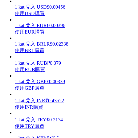
1
kat
兌入
USD
$
0.00456
使用USD購買
1
kat
兌入
EUR
€
0.00396
使用EUR購買
理財
1
kat
兌入
BRL
R$
0.02338
使用BRL購買
1
kat
兌入
RUB
₽
0.379
使用RUB購買
1
kat
兌入
GBP
£
0.00339
使用GBP購買
增值寶
1
kat
兌入
INR
₹
0.43522
使用INR購買
使您的資產穩定增值
1
kat
兌入
TRY
₺
0.2174
使用TRY購買