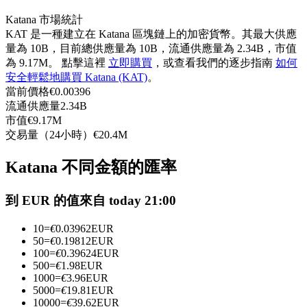
USDC永續
Katana 市場統計
KAT 是一種建立在 Katana 區塊鏈上的加密貨幣。其最大供應
多種以USDC結算的永續合約
量為 10B，目前總供應量為 10B，流通供應量為 2.34B，市值
為 9.17M。 點擊這裡
立即購買
，或查看我們的逐步指南
如何
安全輕鬆地購買 Katana (KAT)
。
當前價格
€
0.00396
流通供應量
2.34B
市值
€
9.17M
交易量（24小時）
€
20.4M
Katana 不同金額的匯率
跟單
到 EUR 的值來自 today 21:00
與頂尖交易專家同行
10
=
€
0.03962
EUR
50
=
€
0.19812
EUR
100
=
€
0.39624
EUR
500
=
€
1.98
EUR
1000
=
€
3.96
EUR
5000
=
€
19.81
EUR
10000
=
€
39.62
EUR