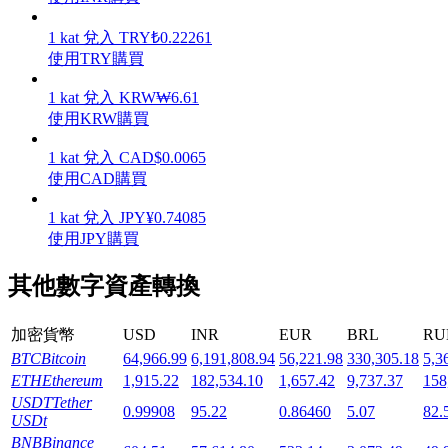
1
kat
兌入
TRY
₺
0.22261
使用TRY購買
1
kat
兌入
KRW
₩
6.61
機槍池
使用KRW購買
一鍵質押鎖定高收益
1
kat
兌入
CAD
$
0.0065
使用CAD購買
1
kat
兌入
JPY
¥
0.74085
使用JPY購買
其他數字資產轉換
加密貨幣
USD
INR
EUR
BRL
RU
Launchpool
BTC
Bitcoin
64,966.99
6,191,808.94
56,221.98
330,305.18
5,3
ETH
Ethereum
1,915.22
182,534.10
1,657.42
9,737.37
158
活期質押獲得熱門資產
USDT
Tether
0.99908
95.22
0.86460
5.07
82.
USDt
BNB
Binance