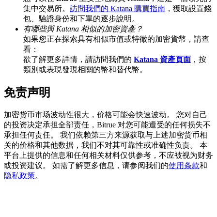
集中交易所。
訪問我們的 Katana 購買指南
，獲取設置錢
包、驗證身份和下單的逐步說明。
有哪些與 Katana 相似的加密資產？
如果您正在探索具有相似市值或特徵的加密貨幣，請查
BTC 專享獎勵
看：
充值並交易BTC瓜分 25,000 USDT 獎池！
欲了解更多詳情，請訪問我們的
Katana 資產頁面
，按
類別或表現發現相關的幣和替代幣。
免责声明
充值CASHCAT & 赢取
加密货币市场波动性很大，价格可能会快速波动。 您对自己
瓜分 500000 CASHCAT 獎池
的投资决定承担全部责任，Bitrue 对您可能遭受的任何损失不
承担任何责任。 我们依赖第三方来源获取与上述加密货币相
关的价格和其他数据，我们不对其可靠性或准确性负责。 本
平台上提供的信息和任何相关材料仅供参考，不应被视为财务
BitMart 用戶遷移專享
或投资建议。 如需了解更多信息，请参阅我们的
使用条款
和
隐私政策
。
註冊&交易贏 500,000 USDT