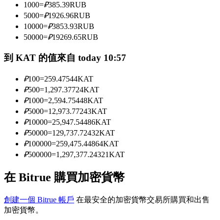
1000
=
₽
385.39
RUB
5000
=
₽
1926.96
RUB
10000
=
₽
3853.93
RUB
成為跟單交易員
50000
=
₽
19269.65
RUB
坐享盈利分成和跟單分傭
到 KAT 的值來自 today 10:57
₽
100
=
259.47544
KAT
₽
500
=
1,297.37724
KAT
₽
1000
=
2,594.75448
KAT
₽
5000
=
12,973.77243
KAT
₽
10000
=
25,947.54486
KAT
₽
50000
=
129,737.72432
KAT
₽
100000
=
259,475.44864
KAT
合約資訊
₽
500000
=
1,297,377.24321
KAT
包含交易情況等的大數據分析
在 Bitrue 購買加密貨幣
創建一個 Bitrue 帳戶
在最安全的加密貨幣交易所購買和出售
加密貨幣。