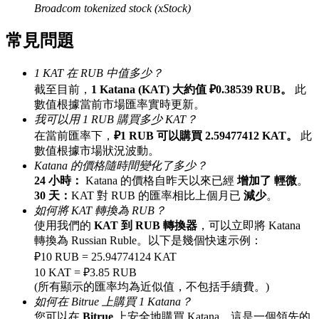
Broadcom tokenized stock (xStock)
最高達65%佣金！
常見問題
1 KAT 在 RUB 中值多少？
截至目前，
1 Katana (KAT) 大約值 ₽0.38539 RUB。
此
數值根據當前市場匯率實時更新。
我可以用 1 RUB 購買多少 KAT？
在當前匯率下，
₽1 RUB 可以購買 2.59477412 KAT。
此
數值根據市場狀況波動。
Katana 的價格隨時間變化了多少？
邀请好友
24 小時：
Katana 的價格自昨天以來已經
增加了 輕微
。
邀請朋友獲得現金獎勵
30 天：
KAT 對 RUB 的匯率相比上個月已
減少
。
如何將 KAT 轉換為 RUB？
使用我們的
KAT 到 RUB 轉換器
，可以立即將 Katana
轉換為 Russian Ruble。以下是幾個快速示例：
₽10 RUB = 25.94774124 KAT
10 KAT = ₽3.85 RUB
(所有顯示的匯率均為近似值，不包括手續費。)
如何在 Bitrue 上購買 1 Katana？
BTC 專享獎勵
您可以在
Bitrue
上安全地購買 Katana，這是一個領先的