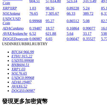
604.51
57,614.80
523.14
3,073.49
49,
Coin
XRP
XRP
1.03
98.26
0.89228
5.24
85.
SOL
Solana
76.65
7,305.67
66.33
389.72
6,3
USDC
USD
0.99968
95.27
0.86512
5.08
82.
Coin
ADA
Cardano
0.19487
18.57
0.16864
0.99077
16.
AVAX
Avalanche
6.52
621.88
5.64
33.17
538
鎖倉BTR
DOGE
Dogecoin
0.06987
6.65
0.06047
0.35527
5.7
USD
INR
EUR
BRL
RUB
TRY
輕鬆獲得多重福利
BTC
64,966.99
ETH
1,915.22
USDT
0.99908
BNB
604.51
XRP
1.03
SOL
76.65
USDC
0.99968
ADA
0.19487
AVAX
6.52
DOGE
0.06987
借貸寶
發現更多加密貨幣
借貸數字貨幣，及時且安全的服務