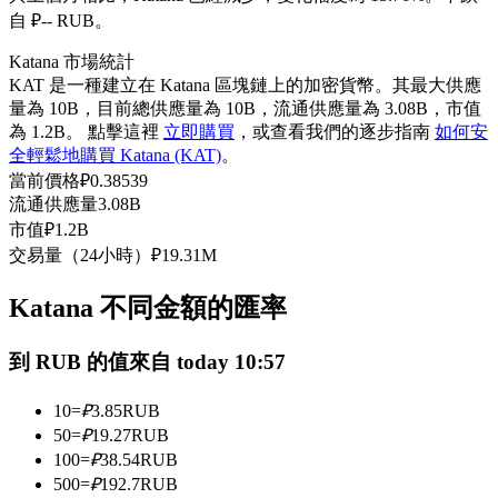
自 ₽-- RUB。
USDC永續
Katana 市場統計
多種以USDC結算的永續合約
KAT 是一種建立在 Katana 區塊鏈上的加密貨幣。其最大供應
量為 10B，目前總供應量為 10B，流通供應量為 3.08B，市值
為 1.2B。 點擊這裡
立即購買
，或查看我們的逐步指南
如何安
全輕鬆地購買 Katana (KAT)
。
當前價格
₽
0.38539
流通供應量
3.08B
市值
₽
1.2B
交易量（24小時）
₽
19.31M
跟單
Katana 不同金額的匯率
與頂尖交易專家同行
到 RUB 的值來自 today 10:57
10
=
₽
3.85
RUB
50
=
₽
19.27
RUB
100
=
₽
38.54
RUB
500
=
₽
192.7
RUB