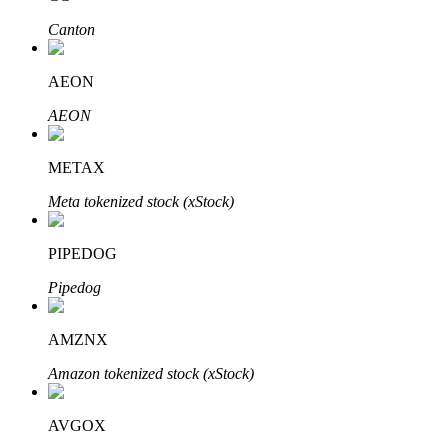
了解如何賺取穩定收入
Canton
Bitrue
AI
AEON
AEON
METAX
Meta tokenized stock (xStock)
合夥人計劃
PIPEDOG
Pipedog
AMZNX
Amazon tokenized stock (xStock)
AVGOX
Bitrue渠道合伙人