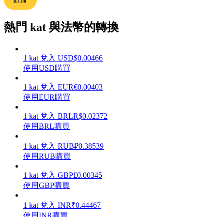
熱門 kat 與法幣的轉換
理財
1
kat
兌入
USD
$
0.00466
使用USD購買
1
kat
兌入
EUR
€
0.00403
使用EUR購買
1
kat
兌入
BRL
R$
0.02372
使用BRL購買
1
kat
兌入
RUB
₽
0.38539
增值寶
使用RUB購買
使您的資產穩定增值
1
kat
兌入
GBP
£
0.00345
使用GBP購買
1
kat
兌入
INR
₹
0.44467
使用INR購買