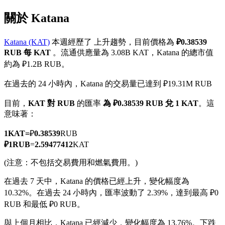
關於 Katana
Katana (KAT)
本週經歷了 上升趨勢，目前價格為
₽0.38539
RUB 每 KAT
。流通供應量為 3.08B KAT，Katana 的總市值
幣本位永續
約為 ₽1.2B RUB。
以數字貨幣為保證金的永續合約
在過去的 24 小時內，Katana 的交易量已達到 ₽19.31M RUB
目前，
KAT 對 RUB
的匯率
為 ₽0.38539 RUB 兌 1 KAT
。這
意味著：
TradFi
美股、外匯、貴金屬及大宗商品衍生性商品
1
KAT
=
₽
0.38539
RUB
₽
1
RUB
=
2.59477412
KAT
(注意：不包括交易費用和燃氣費用。)
在過去 7 天中，Katana 的價格已經上升，變化幅度為
10.32%。
在過去 24 小時內，匯率波動了 2.39%，達到最高 ₽0
RUB 和最低 ₽0 RUB。
與上個月相比，Katana 已經減少，變化幅度為 13.76%。下跌