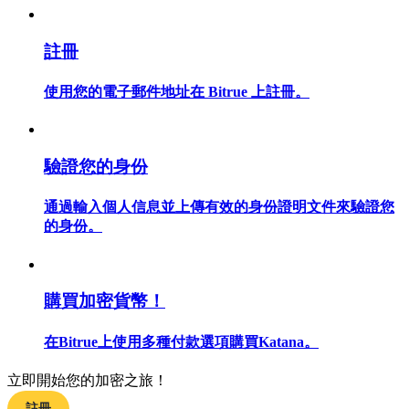
註冊
使用您的電子郵件地址在 Bitrue 上註冊。
合約指南
合約功能使用指南
驗證您的身份
通過輸入個人信息並上傳有效的身份證明文件來驗證您
的身份。
購買加密貨幣！
交易策略
在Bitrue上使用多種付款選項購買Katana。
學習如何保持盈利
立即開始您的加密之旅！
註冊