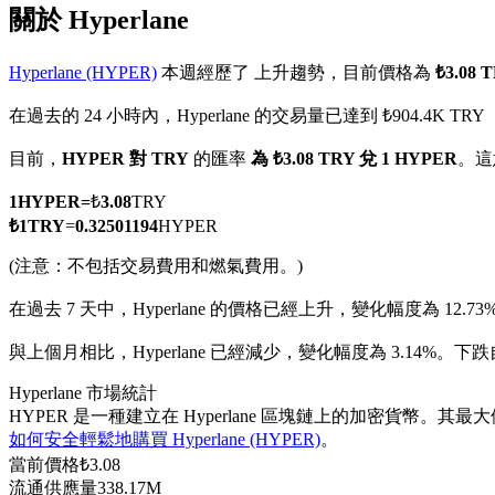
關於 Hyperlane
Hyperlane (HYPER)
本週經歷了 上升趨勢，目前價格為
₺3.08
在過去的 24 小時內，Hyperlane 的交易量已達到 ₺904.4K TRY
幣本位永續
目前，
HYPER 對 TRY
的匯率
為 ₺3.08 TRY 兌 1 HYPER
。這
以數字貨幣為保證金的永續合約
1
HYPER
=
₺
3.08
TRY
₺
1
TRY
=
0.32501194
HYPER
TradFi
(注意：不包括交易費用和燃氣費用。)
美股、外匯、貴金屬及大宗商品衍生性商品
在過去 7 天中，Hyperlane 的價格已經上升，變化幅度為 12.73
與上個月相比，Hyperlane 已經減少，變化幅度為 3.14%。下跌自 
Hyperlane 市場統計
HYPER 是一種建立在 Hyperlane 區塊鏈上的加密貨幣。其最
如何安全輕鬆地購買 Hyperlane (HYPER)
。
當前價格
₺
3.08
流通供應量
338.17M