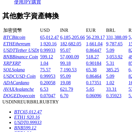
使用JPY購買
其他數字資產轉換
加密貨幣
USD
INR
EUR
BRL
R
機槍池
BTC
Bitcoin
65,012.47
6,185,205.66
56,239.17
331,388.09
5
ETH
Ethereum
1,920.16
182,682.05
1,661.04
9,787.65
1
一鍵質押鎖定高收益
USDT
Tether USDt
0.99933
95.07
0.86447
5.09
8
BNB
Binance Coin
599.12
57,000.09
518.27
3,053.92
4
XRP
XRP
1.04
99.18
0.90184
5.31
8
SOL
Solana
75.57
7,190.53
65.38
385.25
6
USDC
USD Coin
0.99953
95.09
0.86464
5.09
8
ADA
Cardano
0.20058
19.08
0.17351
1.02
1
AVAX
Avalanche
6.53
621.79
5.65
33.31
5
DOGE
Dogecoin
0.07047
6.70
0.06096
0.35923
5
USD
INR
EUR
BRL
RUB
TRY
Launchpool
BTC
65,012.47
活期質押獲得熱門資產
ETH
1,920.16
USDT
0.99933
BNB
599.12