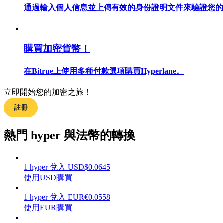
通過輸入個人信息並上傳有效的身份證明文件來驗證您的
購買加密貨幣！
合約指南
合約功能使用指南
在Bitrue上使用多種付款選項購買Hyperlane。
立即開始您的加密之旅！
註冊
熱門 hyper 與法幣的轉換
1
hyper
兌入
USD
$
0.0645
交易策略
使用USD購買
學習如何保持盈利
1
hyper
兌入
EUR
€
0.0558
使用EUR購買