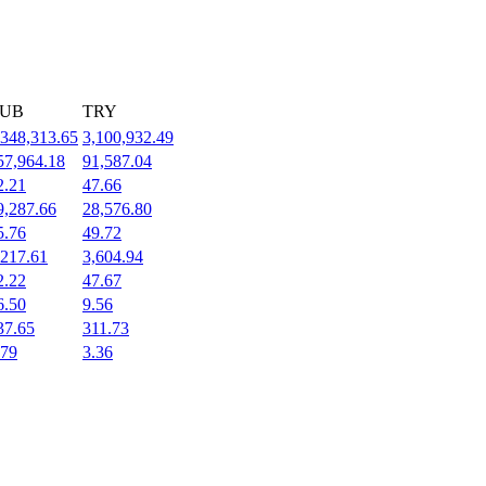
UB
TRY
,348,313.65
3,100,932.49
57,964.18
91,587.04
2.21
47.66
9,287.66
28,576.80
5.76
49.72
,217.61
3,604.94
2.22
47.67
6.50
9.56
37.65
311.73
.79
3.36