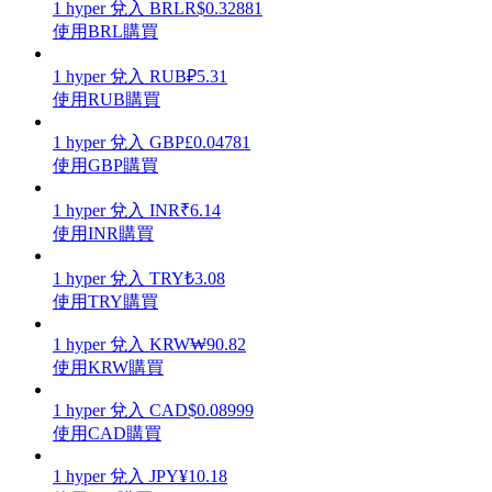
1
hyper
兌入
BRL
R$
0.32881
使用BRL購買
1
hyper
兌入
RUB
₽
5.31
使用RUB購買
理財
1
hyper
兌入
GBP
£
0.04781
使用GBP購買
1
hyper
兌入
INR
₹
6.14
使用INR購買
1
hyper
兌入
TRY
₺
3.08
使用TRY購買
1
hyper
兌入
KRW
₩
90.82
增值寶
使用KRW購買
使您的資產穩定增值
1
hyper
兌入
CAD
$
0.08999
使用CAD購買
1
hyper
兌入
JPY
¥
10.18