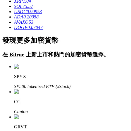
XRP
1.04
SOL
75.57
USDC
0.99953
ADA
0.20058
AVAX
6.53
DOGE
0.07047
發現更多加密貨幣
鎖倉BTR
在
Bitrue
上新上市和熱門的加密貨幣選擇。
輕鬆獲得多重福利
SPYX
SP500 tokenized ETF (xStock)
CC
Canton
借貸寶
借貸數字貨幣，及時且安全的服務
GRVT