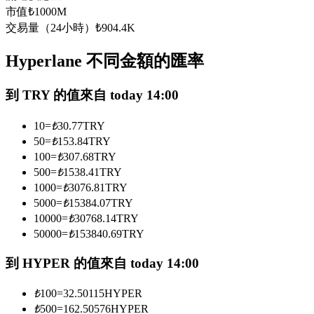
市值
₺
1000M
USDC永續
交易量（24小時）
₺
904.4K
多種以USDC結算的永續合約
Hyperlane 不同金額的匯率
到 TRY 的值來自 today 14:00
10
=
₺
30.77
TRY
50
=
₺
153.84
TRY
100
=
₺
307.68
TRY
500
=
₺
1538.41
TRY
跟單
1000
=
₺
3076.81
TRY
5000
=
₺
15384.07
TRY
與頂尖交易專家同行
10000
=
₺
30768.14
TRY
50000
=
₺
153840.69
TRY
到 HYPER 的值來自 today 14:00
₺
100
=
32.50115
HYPER
₺
500
=
162.50576
HYPER