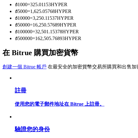
₺
1000
=
325.01153
HYPER
₺
5000
=
1,625.05768
HYPER
₺
10000
=
3,250.11537
HYPER
成為跟單交易員
₺
50000
=
16,250.57689
HYPER
坐享盈利分成和跟單分傭
₺
100000
=
32,501.15378
HYPER
₺
500000
=
162,505.76893
HYPER
在 Bitrue 購買加密貨幣
創建一個 Bitrue 帳戶
在最安全的加密貨幣交易所購買和出售加
註冊
合約資訊
使用您的電子郵件地址在 Bitrue 上註冊。
包含交易情況等的大數據分析
驗證您的身份