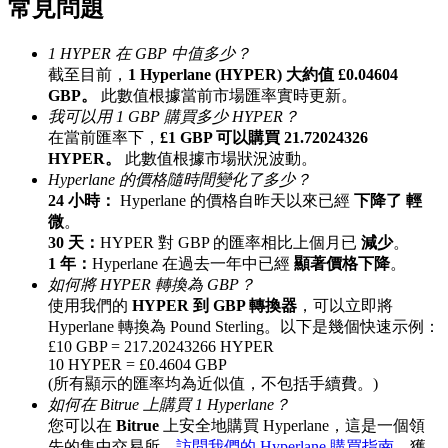
常見問題
最高達65%佣金！
1 HYPER 在 GBP 中值多少？
截至目前，
1 Hyperlane (HYPER) 大約值 £0.04604
GBP。
此數值根據當前市場匯率實時更新。
我可以用 1 GBP 購買多少 HYPER？
在當前匯率下，
£1 GBP 可以購買 21.72024326
HYPER。
此數值根據市場狀況波動。
Hyperlane 的價格隨時間變化了多少？
24 小時：
Hyperlane 的價格自昨天以來已經
下降了 輕
微
。
邀请好友
30 天：
HYPER 對 GBP 的匯率相比上個月已
減少
。
1 年：
Hyperlane 在過去一年中已經
顯著價格下降
。
邀請朋友獲得現金獎勵
如何將 HYPER 轉換為 GBP？
使用我們的
HYPER 到 GBP 轉換器
，可以立即將
Hyperlane 轉換為 Pound Sterling。以下是幾個快速示例：
£10 GBP = 217.20243266 HYPER
10 HYPER = £0.4604 GBP
(所有顯示的匯率均為近似值，不包括手續費。)
如何在 Bitrue 上購買 1 Hyperlane？
您可以在
Bitrue
上安全地購買 Hyperlane，這是一個領
BTC 專享獎勵
先的集中交易所。
訪問我們的 Hyperlane 購買指南
，獲