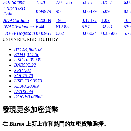
SOL
Solana
73.70
7,011.85
63.75
375.71
6,0
USDC
USD
0.99979
95.11
0.86479
5.09
82.
Coin
ADA
Cardano
0.20089
19.11
0.17377
1.02
16.
AVAX
Avalanche
6.44
612.88
5.57
32.83
529
DOGE
Dogecoin
0.06965
6.62
0.06024
0.35506
5.7
USD
INR
EUR
BRL
RUB
TRY
鎖倉BTR
BTC
64,868.32
ETH
1,914.50
輕鬆獲得多重福利
USDT
0.99939
BNB
592.22
XRP
1.02
SOL
73.70
USDC
0.99979
ADA
0.20089
AVAX
6.44
DOGE
0.06965
發現更多加密貨幣
借貸寶
在
Bitrue
上新上市和熱門的加密貨幣選擇。
借貸數字貨幣，及時且安全的服務