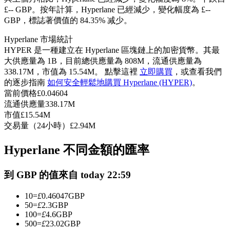
£-- GBP。
按年計算，Hyperlane 已經減少，變化幅度為 £--
USDC永續
GBP，標誌著價值的 84.35% 减少。
多種以USDC結算的永續合約
Hyperlane 市場統計
HYPER 是一種建立在 Hyperlane 區塊鏈上的加密貨幣。其最
大供應量為 1B，目前總供應量為 808M，流通供應量為
338.17M，市值為 15.54M。 點擊這裡
立即購買
，或查看我們
的逐步指南
如何安全輕鬆地購買 Hyperlane (HYPER)
。
當前價格
£
0.04604
流通供應量
338.17M
市值
£
15.54M
交易量（24小時）
£
2.94M
跟單
Hyperlane 不同金額的匯率
與頂尖交易專家同行
到 GBP 的值來自 today 22:59
10
=
£
0.46047
GBP
50
=
£
2.3
GBP
100
=
£
4.6
GBP
500
=
£
23.02
GBP