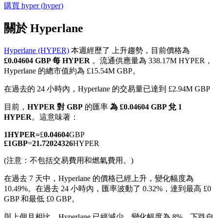
購買
hyper
(
hyper
)
關於 Hyperlane
Hyperlane (HYPER)
本週經歷了 上升趨勢，目前價格為
幣本位永續
£0.04604 GBP 每 HYPER
。流通供應量為 338.17M HYPER，
Hyperlane 的總市值約為 £15.54M GBP。
以數字貨幣為保證金的永續合約
在過去的 24 小時內，Hyperlane 的交易量已達到 £2.94M GBP
目前，
HYPER 對 GBP
的匯率
為 £0.04604 GBP 兌 1
TradFi
HYPER
。這意味著：
美股、外匯、貴金屬及大宗商品衍生性商品
1
HYPER
=
£
0.04604
GBP
£
1
GBP
=
21.72024326
HYPER
(注意：不包括交易費用和燃氣費用。)
在過去 7 天中，Hyperlane 的價格已經上升，變化幅度為
10.49%。
在過去 24 小時內，匯率波動了 0.32%，達到最高 £0
GBP 和最低 £0 GBP。
與上個月相比，Hyperlane 已經減少，變化幅度為 8%。下跌自