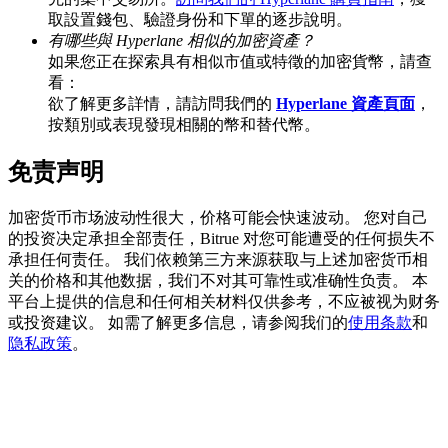
取設置錢包、驗證身份和下單的逐步說明。
有哪些與 Hyperlane 相似的加密資產？
如果您正在探索具有相似市值或特徵的加密貨幣，請查
看：
BTC 專享獎勵
欲了解更多詳情，請訪問我們的
Hyperlane 資產頁面
，
充值並交易BTC瓜分 25,000 USDT 獎池！
按類別或表現發現相關的幣和替代幣。
免责声明
充值CASHCAT & 赢取
加密货币市场波动性很大，价格可能会快速波动。 您对自己
的投资决定承担全部责任，Bitrue 对您可能遭受的任何损失不
瓜分 500000 CASHCAT 獎池
承担任何责任。 我们依赖第三方来源获取与上述加密货币相
关的价格和其他数据，我们不对其可靠性或准确性负责。 本
平台上提供的信息和任何相关材料仅供参考，不应被视为财务
或投资建议。 如需了解更多信息，请参阅我们的
使用条款
和
BitMart 用戶遷移專享
隐私政策
。
註冊&交易贏 500,000 USDT