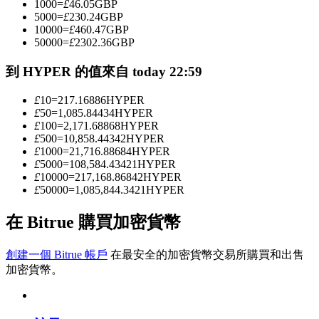
1000
=
£
46.05
GBP
5000
=
£
230.24
GBP
10000
=
£
460.47
GBP
50000
=
£
2302.36
GBP
成為跟單交易員
到 HYPER 的值來自 today 22:59
坐享盈利分成和跟單分傭
£
10
=
217.16886
HYPER
£
50
=
1,085.84434
HYPER
£
100
=
2,171.68868
HYPER
£
500
=
10,858.44342
HYPER
£
1000
=
21,716.88684
HYPER
£
5000
=
108,584.43421
HYPER
£
10000
=
217,168.86842
HYPER
£
50000
=
1,085,844.3421
HYPER
合約資訊
在 Bitrue 購買加密貨幣
包含交易情況等的大數據分析
創建一個 Bitrue 帳戶
在最安全的加密貨幣交易所購買和出售
加密貨幣。