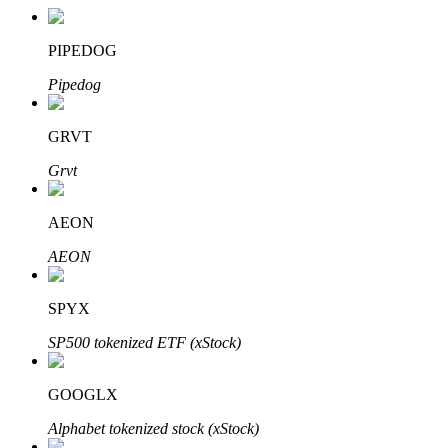
PIPEDOG
Pipedog
GRVT
Grvt
定投理财
AEON
享受活期理財及長期收益
AEON
SPYX
SP500 tokenized ETF (xStock)
GOOGLX
Alphabet tokenized stock (xStock)
學習理財