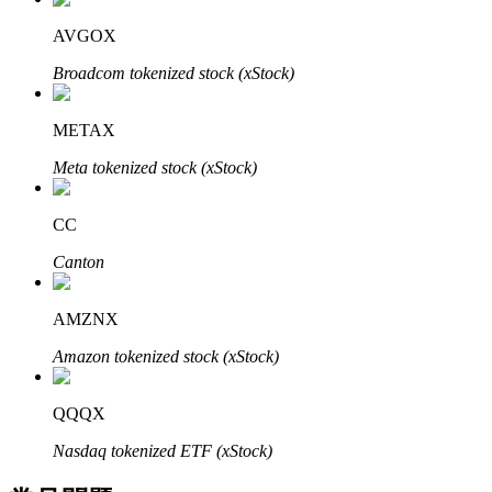
了解如何賺取穩定收入
AVGOX
Bitrue
AI
Broadcom tokenized stock (xStock)
METAX
Meta tokenized stock (xStock)
CC
合夥人計劃
Canton
AMZNX
Amazon tokenized stock (xStock)
QQQX
Nasdaq tokenized ETF (xStock)
Bitrue渠道合伙人