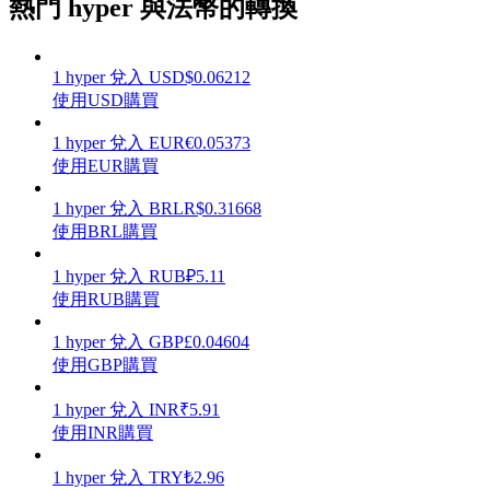
熱門 hyper 與法幣的轉換
1
hyper
兌入
USD
$
0.06212
使用USD購買
理財
1
hyper
兌入
EUR
€
0.05373
使用EUR購買
1
hyper
兌入
BRL
R$
0.31668
使用BRL購買
1
hyper
兌入
RUB
₽
5.11
使用RUB購買
1
hyper
兌入
GBP
£
0.04604
增值寶
使用GBP購買
使您的資產穩定增值
1
hyper
兌入
INR
₹
5.91
使用INR購買
1
hyper
兌入
TRY
₺
2.96