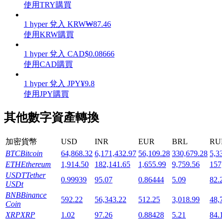
使用TRY購買
1
hyper
兌入
KRW
₩
87.46
使用KRW購買
1
hyper
兌入
CAD
$
0.08666
機槍池
使用CAD購買
一鍵質押鎖定高收益
1
hyper
兌入
JPY
¥
9.8
使用JPY購買
其他數字資產轉換
加密貨幣
USD
INR
EUR
BRL
RU
BTC
Bitcoin
64,868.32
6,171,432.97
56,109.28
330,679.28
5,3
ETH
Ethereum
1,914.50
182,141.65
1,655.99
9,759.56
157
USDT
Tether
Launchpool
0.99939
95.07
0.86444
5.09
82.
USDt
活期質押獲得熱門資產
BNB
Binance
592.22
56,343.22
512.25
3,018.99
48,
Coin
XRP
XRP
1.02
97.26
0.88428
5.21
84.