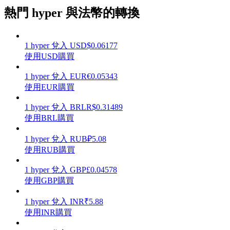
熱門 hyper 與法幣的轉換
1
hyper
兌入
USD
$
0.06177
理財
使用USD購買
1
hyper
兌入
EUR
€
0.05343
使用EUR購買
1
hyper
兌入
BRL
R$
0.31489
使用BRL購買
1
hyper
兌入
RUB
₽
5.08
使用RUB購買
增值寶
1
hyper
兌入
GBP
£
0.04578
使用GBP購買
使您的資產穩定增值
1
hyper
兌入
INR
₹
5.88
使用INR購買