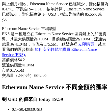
與上個月相比，Ethereum Name Service 已經減少，變化幅度為
USDC永續
0.47%。下跌自 $-- USD。
按年計算，Ethereum Name Service
已經減少，變化幅度為 $-- USD，標誌著價值的 85.55% 减
多種以USDC結算的永續合約
少。
Ethereum Name Service 市場統計
ENS 是一種建立在 Ethereum Name Service 區塊鏈上的加密貨
幣。其最大供應量為 100M，目前總供應量為 100M，流通供
應量為 41.04M，市值為 175.5M。 點擊這裡
立即購買
，或查
看我們的逐步指南
如何安全輕鬆地購買 Ethereum Name
Service (ENS)
。
當前價格
$
4.2
流通供應量
41.04M
跟單
市值
$
175.5M
與頂尖交易專家同行
交易量（24小時）
$
842.05
Ethereum Name Service 不同金額的匯率
到 USD 的值來自 today 19:59
0.1
=
$
0.42033
USD