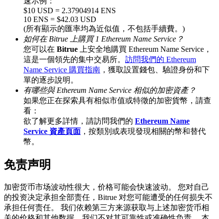
速示例：
$10 USD = 2.37904914 ENS
10 ENS = $42.03 USD
(所有顯示的匯率均為近似值，不包括手續費。)
如何在 Bitrue 上購買 1 Ethereum Name Service？
BTC 專享獎勵
您可以在
Bitrue
上安全地購買 Ethereum Name Service，
充值並交易BTC瓜分 25,000 USDT 獎池！
這是一個領先的集中交易所。
訪問我們的 Ethereum
Name Service 購買指南
，獲取設置錢包、驗證身份和下
單的逐步說明。
有哪些與 Ethereum Name Service 相似的加密資產？
如果您正在探索具有相似市值或特徵的加密貨幣，請查
充值CASHCAT & 赢取
看：
瓜分 500000 CASHCAT 獎池
欲了解更多詳情，請訪問我們的
Ethereum Name
Service 資產頁面
，按類別或表現發現相關的幣和替代
幣。
免责声明
BitMart 用戶遷移專享
註冊&交易贏 500,000 USDT
加密货币市场波动性很大，价格可能会快速波动。 您对自己
的投资决定承担全部责任，Bitrue 对您可能遭受的任何损失不
承担任何责任。 我们依赖第三方来源获取与上述加密货币相
关的价格和其他数据，我们不对其可靠性或准确性负责。 本