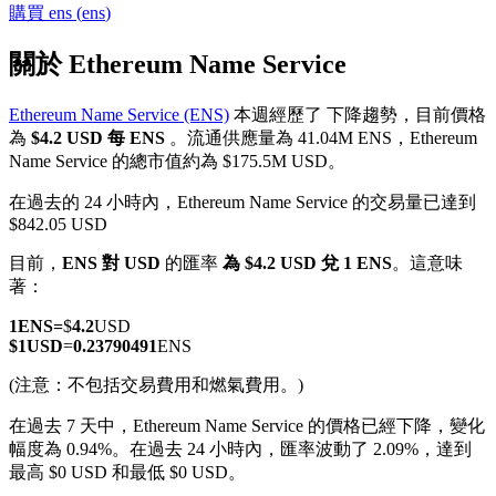
購買
ens
(
ens
)
關於 Ethereum Name Service
Ethereum Name Service (ENS)
本週經歷了 下降趨勢，目前價格
幣本位永續
為
$4.2 USD 每 ENS
。流通供應量為 41.04M ENS，Ethereum
Name Service 的總市值約為 $175.5M USD。
以數字貨幣為保證金的永續合約
在過去的 24 小時內，Ethereum Name Service 的交易量已達到
$842.05 USD
TradFi
目前，
ENS 對 USD
的匯率
為 $4.2 USD 兌 1 ENS
。這意味
著：
美股、外匯、貴金屬及大宗商品衍生性商品
1
ENS
=
$
4.2
USD
$
1
USD
=
0.23790491
ENS
(注意：不包括交易費用和燃氣費用。)
在過去 7 天中，Ethereum Name Service 的價格已經下降，變化
幅度為 0.94%。
在過去 24 小時內，匯率波動了 2.09%，達到
最高 $0 USD 和最低 $0 USD。