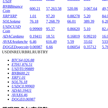
USDt
BNB
Binance
600.21
57,263.58
520.06
3,067.64
49,
Coin
XRP
XRP
1.01
97.20
0.88278
5.20
84.
SOL
Solana
76.18
7,268.79
66.01
389.39
6,2
USDC
USD
0.99969
95.37
0.86620
5.10
82.
Coin
ADA
Cardano
0.19411
18.51
0.16819
0.99210
16.
鎖倉BTR
AVAX
Avalanche
6.46
616.49
5.59
33.02
533
輕鬆獲得多重福利
DOGE
Dogecoin
0.06987
6.66
0.06054
0.35712
5.7
USD
INR
EUR
BRL
RUB
TRY
BTC
64,026.88
ETH
1,876.51
USDT
0.99889
BNB
600.21
XRP
1.01
SOL
76.18
USDC
0.99969
ADA
0.19411
AVAX
6.46
借貸寶
DOGE
0.06987
借貸數字貨幣，及時且安全的服務