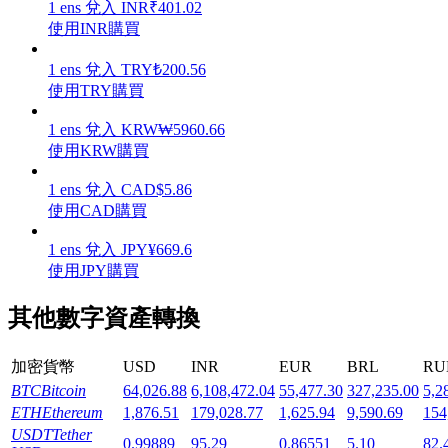
1
ens
兌入
INR
₹
401.02
使用INR購買
1
ens
兌入
TRY
₺
200.56
使用TRY購買
機槍池
1
ens
兌入
KRW
₩
5960.66
使用KRW購買
一鍵質押鎖定高收益
1
ens
兌入
CAD
$
5.86
使用CAD購買
1
ens
兌入
JPY
¥
669.6
使用JPY購買
其他數字資產轉換
Launchpool
加密貨幣
USD
INR
EUR
BRL
RU
BTC
Bitcoin
64,026.88
6,108,472.04
55,477.30
327,235.00
5,2
活期質押獲得熱門資產
ETH
Ethereum
1,876.51
179,028.77
1,625.94
9,590.69
154
USDT
Tether
0.99889
95.29
0.86551
5.10
82.