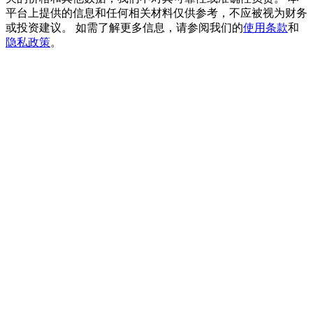
貴金屬財富季 · 交易巔峰賽
平台上提供的信息和任何相关材料仅供参考，不应被视为财务
或投资建议。 如需了解更多信息，请参阅我们的
使用条款
和
抽獎衝榜 · 贏33,333 USDT
隐私政策
。
USDT 新手理財 10% APR
USDT活期理財、無鎖定期
新用戶專享 BTC 6.5% APR
BTC 活期理財、無鎖定期