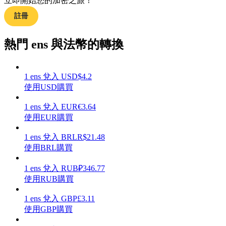
立即開始您的加密之旅！
註冊
熱門 ens 與法幣的轉換
理財
1
ens
兌入
USD
$
4.2
使用USD購買
1
ens
兌入
EUR
€
3.64
使用EUR購買
1
ens
兌入
BRL
R$
21.48
使用BRL購買
增值寶
1
ens
兌入
RUB
₽
346.77
使用RUB購買
使您的資產穩定增值
1
ens
兌入
GBP
£
3.11
使用GBP購買