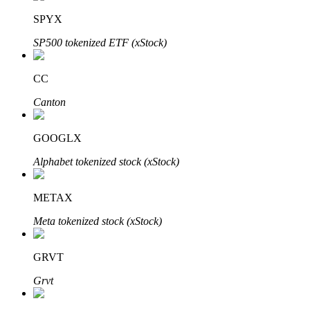
了解如何賺取穩定收入
SPYX
Bitrue
AI
SP500 tokenized ETF (xStock)
CC
Canton
GOOGLX
合夥人計劃
Alphabet tokenized stock (xStock)
METAX
Meta tokenized stock (xStock)
GRVT
Grvt
Bitrue渠道合伙人