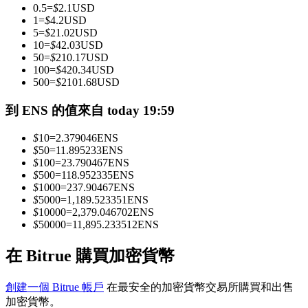
0.5
=
$
2.1
USD
1
=
$
4.2
USD
5
=
$
21.02
USD
成為跟單交易員
10
=
$
42.03
USD
50
=
$
210.17
USD
坐享盈利分成和跟單分傭
100
=
$
420.34
USD
500
=
$
2101.68
USD
到 ENS 的值來自 today 19:59
$
10
=
2.379046
ENS
$
50
=
11.895233
ENS
$
100
=
23.790467
ENS
$
500
=
118.952335
ENS
$
1000
=
237.90467
ENS
$
5000
=
1,189.523351
ENS
合約資訊
$
10000
=
2,379.046702
ENS
$
50000
=
11,895.233512
ENS
包含交易情況等的大數據分析
在 Bitrue 購買加密貨幣
創建一個 Bitrue 帳戶
在最安全的加密貨幣交易所購買和出售
加密貨幣。