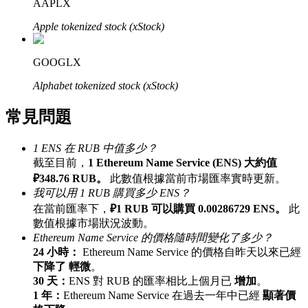
AAPLX
最高達65%佣金！
Apple tokenized stock (xStock)
GOOGLX
Alphabet tokenized stock (xStock)
常見問題
1 ENS 在 RUB 中值多少？
邀请好友
截至目前，
1 Ethereum Name Service (ENS) 大約值
₽348.76 RUB。
此數值根據當前市場匯率實時更新。
邀請朋友獲得現金獎勵
我可以用 1 RUB 購買多少 ENS？
在當前匯率下，
₽1 RUB 可以購買 0.00286729 ENS。
此
充值CASHCAT & 赢取
數值根據市場狀況波動。
Ethereum Name Service 的價格隨時間變化了多少？
24 小時：
Ethereum Name Service 的價格自昨天以來已經
下降了 輕微
。
30 天：
ENS 對 RUB 的匯率相比上個月已
增加
。
1 年：
Ethereum Name Service 在過去一年中已經
顯著價