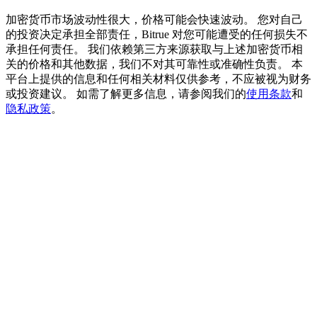
加密货币市场波动性很大，价格可能会快速波动。 您对自己
USDT 新手理財 10% APR
的投资决定承担全部责任，Bitrue 对您可能遭受的任何损失不
USDT活期理財、無鎖定期
承担任何责任。 我们依赖第三方来源获取与上述加密货币相
关的价格和其他数据，我们不对其可靠性或准确性负责。 本
平台上提供的信息和任何相关材料仅供参考，不应被视为财务
或投资建议。 如需了解更多信息，请参阅我们的
使用条款
和
隐私政策
。
New Listing期貨交易盛宴
交易新上線期貨，瓜分200,000 USDT
Crypto World Cup 2026: Grand Finale
77,777+3k Rewards