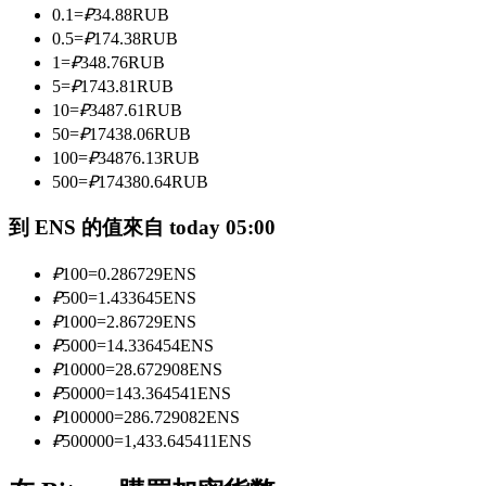
0.1
=
₽
34.88
RUB
0.5
=
₽
174.38
RUB
1
=
₽
348.76
RUB
成為跟單交易員
5
=
₽
1743.81
RUB
坐享盈利分成和跟單分傭
10
=
₽
3487.61
RUB
50
=
₽
17438.06
RUB
100
=
₽
34876.13
RUB
500
=
₽
174380.64
RUB
到 ENS 的值來自 today 05:00
₽
100
=
0.286729
ENS
₽
500
=
1.433645
ENS
₽
1000
=
2.86729
ENS
合約資訊
₽
5000
=
14.336454
ENS
₽
10000
=
28.672908
ENS
包含交易情況等的大數據分析
₽
50000
=
143.364541
ENS
₽
100000
=
286.729082
ENS
₽
500000
=
1,433.645411
ENS