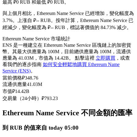
最高 ₽0 RUB 和最低 ₽0 RUB。
USDC永續
與上個月相比，Ethereum Name Service 已經增加，變化幅度為
多種以USDC結算的永續合約
3.7%。上涨自 ₽-- RUB。
按年計算，Ethereum Name Service 已
經減少，變化幅度為 ₽-- RUB，標誌著價值的 84.73% 减少。
Ethereum Name Service 市場統計
ENS 是一種建立在 Ethereum Name Service 區塊鏈上的加密貨
幣。其最大供應量為 100M，目前總供應量為 100M，流通供
應量為 41.03M，市值為 14.42B。 點擊這裡
立即購買
，或查
看我們的逐步指南
如何安全輕鬆地購買 Ethereum Name
Service (ENS)
。
當前價格
₽
348.76
跟單
流通供應量
41.03M
市值
₽
14.42B
與頂尖交易專家同行
交易量（24小時）
₽
793.23
Ethereum Name Service 不同金額的匯率
到 RUB 的值來自 today 05:00