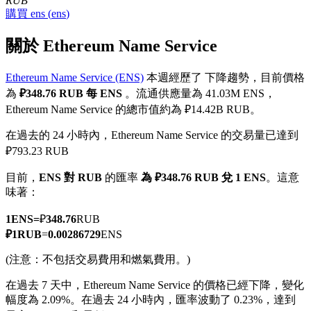
RUB
購買
ens
(
ens
)
關於 Ethereum Name Service
Ethereum Name Service (ENS)
本週經歷了 下降趨勢，目前價格
幣本位永續
為
₽348.76 RUB 每 ENS
。流通供應量為 41.03M ENS，
以數字貨幣為保證金的永續合約
Ethereum Name Service 的總市值約為 ₽14.42B RUB。
在過去的 24 小時內，Ethereum Name Service 的交易量已達到
₽793.23 RUB
TradFi
目前，
ENS 對 RUB
的匯率
為 ₽348.76 RUB 兌 1 ENS
。這意
美股、外匯、貴金屬及大宗商品衍生性商品
味著：
1
ENS
=
₽
348.76
RUB
₽
1
RUB
=
0.00286729
ENS
(注意：不包括交易費用和燃氣費用。)
在過去 7 天中，Ethereum Name Service 的價格已經下降，變化
幅度為 2.09%。
在過去 24 小時內，匯率波動了 0.23%，達到