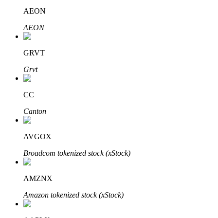
AEON
了解如何賺取穩定收入
AEON
Bitrue
AI
GRVT
Grvt
CC
Canton
合夥人計劃
AVGOX
Broadcom tokenized stock (xStock)
AMZNX
Amazon tokenized stock (xStock)
Bitrue渠道合伙人