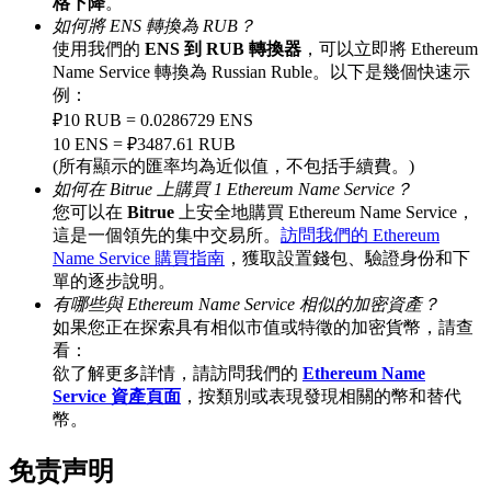
格下降
。
如何將 ENS 轉換為 RUB？
使用我們的
ENS 到 RUB 轉換器
，可以立即將 Ethereum
Name Service 轉換為 Russian Ruble。以下是幾個快速示
例：
充值CASHCAT & 赢取
₽10 RUB = 0.0286729 ENS
10 ENS = ₽3487.61 RUB
瓜分 500000 CASHCAT 獎池
(所有顯示的匯率均為近似值，不包括手續費。)
如何在 Bitrue 上購買 1 Ethereum Name Service？
您可以在
Bitrue
上安全地購買 Ethereum Name Service，
這是一個領先的集中交易所。
訪問我們的 Ethereum
BitMart 用戶遷移專享
Name Service 購買指南
，獲取設置錢包、驗證身份和下
單的逐步說明。
註冊&交易贏 500,000 USDT
有哪些與 Ethereum Name Service 相似的加密資產？
如果您正在探索具有相似市值或特徵的加密貨幣，請查
看：
欲了解更多詳情，請訪問我們的
Ethereum Name
貴金屬財富季 · 交易巔峰賽
Service 資產頁面
，按類別或表現發現相關的幣和替代
幣。
抽獎衝榜 · 贏33,333 USDT
免责声明