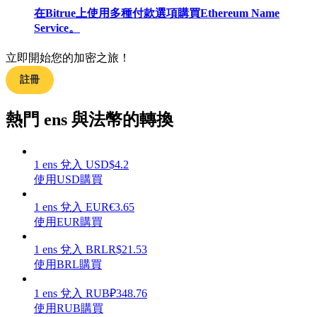
在Bitrue上使用多種付款選項購買Ethereum Name
Service。
立即開始您的加密之旅！
理財
註冊
熱門 ens 與法幣的轉換
1
ens
兌入
USD
$
4.2
使用USD購買
1
ens
兌入
EUR
€
3.65
使用EUR購買
增值寶
1
ens
兌入
BRL
R$
21.53
使您的資產穩定增值
使用BRL購買
1
ens
兌入
RUB
₽
348.76
使用RUB購買