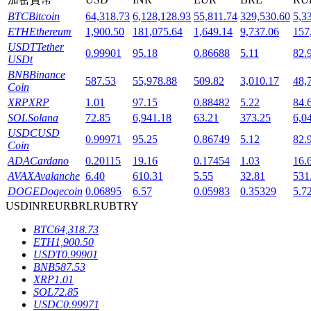
BTC
Bitcoin
64,318.73
6,128,128.93
55,811.74
329,530.60
5,3
ETH
Ethereum
1,900.50
181,075.64
1,649.14
9,737.06
157
USDT
Tether
0.99901
95.18
0.86688
5.11
82.
USDt
BNB
Binance
587.53
55,978.88
509.82
3,010.17
48,
Coin
XRP
XRP
1.01
97.15
0.88482
5.22
84.
鎖倉BTR
SOL
Solana
72.85
6,941.18
63.21
373.25
6,0
輕鬆獲得多重福利
USDC
USD
0.99971
95.25
0.86749
5.12
82.
Coin
ADA
Cardano
0.20115
19.16
0.17454
1.03
16.
AVAX
Avalanche
6.40
610.31
5.55
32.81
531
DOGE
Dogecoin
0.06895
6.57
0.05983
0.35329
5.7
USD
INR
EUR
BRL
RUB
TRY
BTC
64,318.73
ETH
1,900.50
USDT
0.99901
BNB
587.53
借貸寶
XRP
1.01
SOL
72.85
借貸數字貨幣，及時且安全的服務
USDC
0.99971