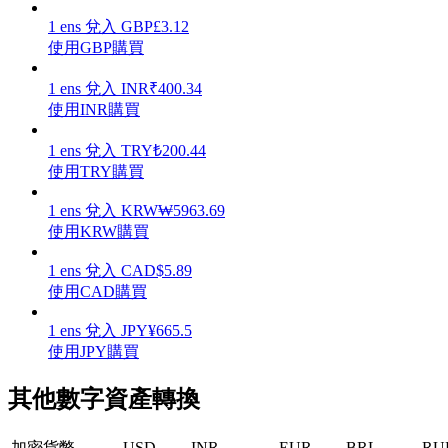
1
ens
兌入
GBP
£
3.12
使用GBP購買
1
ens
兌入
INR
₹
400.34
使用INR購買
機槍池
1
ens
兌入
TRY
₺
200.44
一鍵質押鎖定高收益
使用TRY購買
1
ens
兌入
KRW
₩
5963.69
使用KRW購買
1
ens
兌入
CAD
$
5.89
使用CAD購買
1
ens
兌入
JPY
¥
665.5
使用JPY購買
Launchpool
活期質押獲得熱門資產
其他數字資產轉換
加密貨幣
USD
INR
EUR
BRL
RU