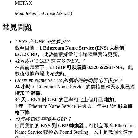
METAX
最高達65%佣金！
Meta tokenized stock (xStock)
常見問題
1 ENS 在 GBP 中值多少？
截至目前，
1 Ethereum Name Service (ENS) 大約值
£3.12 GBP。
此數值根據當前市場匯率實時更新。
我可以用 1 GBP 購買多少 ENS？
在當前匯率下，
£1 GBP 可以購買 0.32059296 ENS。
此
邀请好友
數值根據市場狀況波動。
Ethereum Name Service 的價格隨時間變化了多少？
邀請朋友獲得現金獎勵
24 小時：
Ethereum Name Service 的價格自昨天以來已經
增加了 輕微
。
30 天：
ENS 對 GBP 的匯率相比上個月已
增加
。
1 年：
Ethereum Name Service 在過去一年中已經
顯著價
格下降
。
如何將 ENS 轉換為 GBP？
使用我們的
ENS 到 GBP 轉換器
，可以立即將 Ethereum
Name Service 轉換為 Pound Sterling。以下是幾個快速示
BTC 專享獎勵