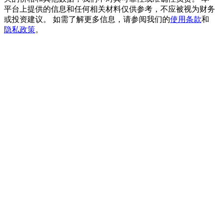
貴金屬財富季 · 交易巔峰賽
平台上提供的信息和任何相关材料仅供参考，不应被视为财务
或投资建议。 如需了解更多信息，请参阅我们的
使用条款
和
抽獎衝榜 · 贏33,333 USDT
隐私政策
。
USDT 新手理財 10% APR
USDT活期理財、無鎖定期
新用戶專享 BTC 6.5% APR
BTC 活期理財、無鎖定期