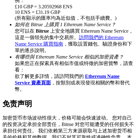
例：
£10 GBP = 3.20592968 ENS
10 ENS = £31.19 GBP
(所有顯示的匯率均為近似值，不包括手續費。)
如何在 Bitrue 上購買 1 Ethereum Name Service？
BTC 專享獎勵
您可以在
Bitrue
上安全地購買 Ethereum Name Service，
充值並交易BTC瓜分 25,000 USDT 獎池！
這是一個領先的集中交易所。
訪問我們的 Ethereum
Name Service 購買指南
，獲取設置錢包、驗證身份和下
單的逐步說明。
有哪些與 Ethereum Name Service 相似的加密資產？
如果您正在探索具有相似市值或特徵的加密貨幣，請查
充值CASHCAT & 赢取
看：
瓜分 500000 CASHCAT 獎池
欲了解更多詳情，請訪問我們的
Ethereum Name
Service 資產頁面
，按類別或表現發現相關的幣和替代
幣。
免责声明
BitMart 用戶遷移專享
註冊&交易贏 500,000 USDT
加密货币市场波动性很大，价格可能会快速波动。 您对自己
的投资决定承担全部责任，Bitrue 对您可能遭受的任何损失不
承担任何责任。 我们依赖第三方来源获取与上述加密货币相
关的价格和其他数据，我们不对其可靠性或准确性负责。 本