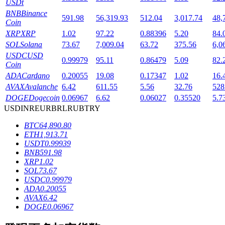
USDt
BNB
Binance
591.98
56,319.93
512.04
3,017.74
48,
Coin
XRP
XRP
1.02
97.22
0.88396
5.20
84.
SOL
Solana
73.67
7,009.04
63.72
375.56
6,0
USDC
USD
0.99979
95.11
0.86479
5.09
82.
Coin
ADA
Cardano
0.20055
19.08
0.17347
1.02
16.
鎖倉BTR
AVAX
Avalanche
6.42
611.55
5.56
32.76
528
輕鬆獲得多重福利
DOGE
Dogecoin
0.06967
6.62
0.06027
0.35520
5.7
USD
INR
EUR
BRL
RUB
TRY
BTC
64,890.80
ETH
1,913.71
USDT
0.99939
BNB
591.98
XRP
1.02
SOL
73.67
USDC
0.99979
ADA
0.20055
AVAX
6.42
借貸寶
DOGE
0.06967
借貸數字貨幣，及時且安全的服務