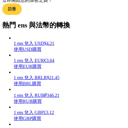
立即開始您的加密之旅！
註冊
熱門 ens 與法幣的轉換
理財
1
ens
兌入
USD
$
4.21
使用USD購買
1
ens
兌入
EUR
€
3.64
使用EUR購買
1
ens
兌入
BRL
R$
21.45
使用BRL購買
增值寶
1
ens
兌入
RUB
₽
346.21
使用RUB購買
使您的資產穩定增值
1
ens
兌入
GBP
£
3.12
使用GBP購買