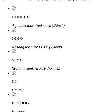
GOOGLX
Alphabet tokenized stock (xStock)
QQQX
Nasdaq tokenized ETF (xStock)
定投理财
享受活期理財及長期收益
SPYX
SP500 tokenized ETF (xStock)
CC
Canton
PIPEDOG
學習理財
Pipedog