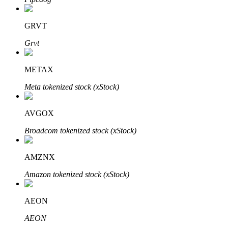
了解如何賺取穩定收入
GRVT
Bitrue
AI
Grvt
METAX
Meta tokenized stock (xStock)
AVGOX
合夥人計劃
Broadcom tokenized stock (xStock)
AMZNX
Amazon tokenized stock (xStock)
AEON
AEON
Bitrue渠道合伙人