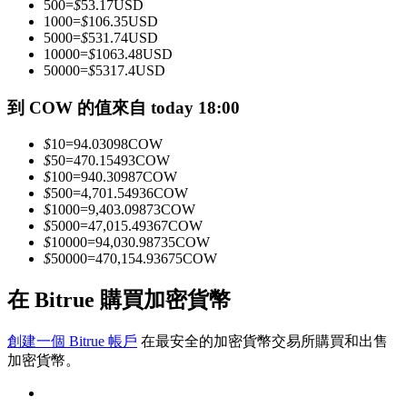
500
=
$
53.17
USD
1000
=
$
106.35
USD
5000
=
$
531.74
USD
10000
=
$
1063.48
USD
成為跟單交易員
50000
=
$
5317.4
USD
坐享盈利分成和跟單分傭
到 COW 的值來自 today 18:00
$
10
=
94.03098
COW
$
50
=
470.15493
COW
$
100
=
940.30987
COW
$
500
=
4,701.54936
COW
$
1000
=
9,403.09873
COW
$
5000
=
47,015.49367
COW
$
10000
=
94,030.98735
COW
$
50000
=
470,154.93675
COW
合約資訊
在 Bitrue 購買加密貨幣
包含交易情況等的大數據分析
創建一個 Bitrue 帳戶
在最安全的加密貨幣交易所購買和出售
加密貨幣。