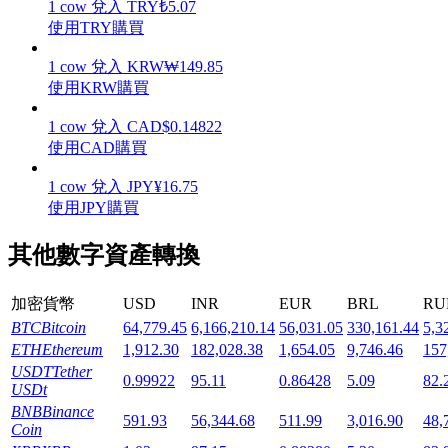
1
cow
兌入
TRY
₺
5.07
使用TRY購買
1
cow
兌入
KRW
₩
149.85
使用KRW購買
機槍池
1
cow
兌入
CAD
$
0.14822
使用CAD購買
一鍵質押鎖定高收益
1
cow
兌入
JPY
¥
16.75
使用JPY購買
其他數字資產轉換
加密貨幣
USD
INR
EUR
BRL
RU
BTC
Bitcoin
64,779.45
6,166,210.14
56,031.05
330,161.44
5,3
ETH
Ethereum
1,912.30
182,028.38
1,654.05
9,746.46
157
Launchpool
USDT
Tether
0.99922
95.11
0.86428
5.09
82.
USDt
活期質押獲得熱門資產
BNB
Binance
591.93
56,344.68
511.99
3,016.90
48,
Coin