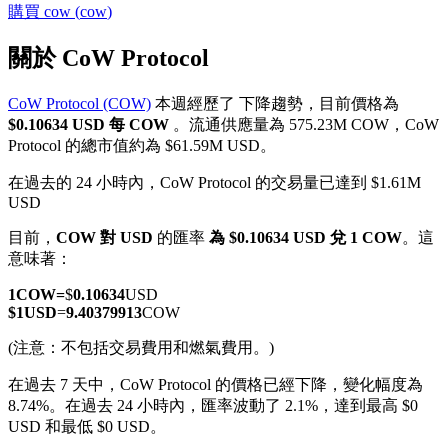
購買
cow
(
cow
)
關於 CoW Protocol
CoW Protocol (COW)
本週經歷了 下降趨勢，目前價格為
幣本位永續
$0.10634 USD 每 COW
。流通供應量為 575.23M COW，CoW
Protocol 的總市值約為 $61.59M USD。
以數字貨幣為保證金的永續合約
在過去的 24 小時內，CoW Protocol 的交易量已達到 $1.61M
USD
TradFi
目前，
COW 對 USD
的匯率
為 $0.10634 USD 兌 1 COW
。這
意味著：
美股、外匯、貴金屬及大宗商品衍生性商品
1
COW
=
$
0.10634
USD
$
1
USD
=
9.40379913
COW
(注意：不包括交易費用和燃氣費用。)
在過去 7 天中，CoW Protocol 的價格已經下降，變化幅度為
8.74%。
在過去 24 小時內，匯率波動了 2.1%，達到最高 $0
USD 和最低 $0 USD。