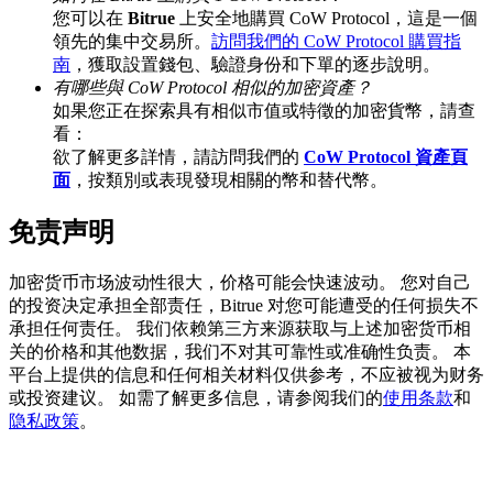
您可以在
Bitrue
上安全地購買 CoW Protocol，這是一個
領先的集中交易所。
訪問我們的 CoW Protocol 購買指
南
，獲取設置錢包、驗證身份和下單的逐步說明。
有哪些與 CoW Protocol 相似的加密資產？
BTC 專享獎勵
如果您正在探索具有相似市值或特徵的加密貨幣，請查
充值並交易BTC瓜分 25,000 USDT 獎池！
看：
欲了解更多詳情，請訪問我們的
CoW Protocol 資產頁
面
，按類別或表現發現相關的幣和替代幣。
免责声明
充值CASHCAT & 赢取
瓜分 500000 CASHCAT 獎池
加密货币市场波动性很大，价格可能会快速波动。 您对自己
的投资决定承担全部责任，Bitrue 对您可能遭受的任何损失不
承担任何责任。 我们依赖第三方来源获取与上述加密货币相
关的价格和其他数据，我们不对其可靠性或准确性负责。 本
BitMart 用戶遷移專享
平台上提供的信息和任何相关材料仅供参考，不应被视为财务
或投资建议。 如需了解更多信息，请参阅我们的
使用条款
和
註冊&交易贏 500,000 USDT
隐私政策
。