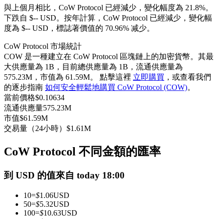
與上個月相比，CoW Protocol 已經減少，變化幅度為 21.8%。
USDC永續
下跌自 $-- USD。
按年計算，CoW Protocol 已經減少，變化幅
度為 $-- USD，標誌著價值的 70.96% 减少。
多種以USDC結算的永續合約
CoW Protocol 市場統計
COW 是一種建立在 CoW Protocol 區塊鏈上的加密貨幣。其最
大供應量為 1B，目前總供應量為 1B，流通供應量為
575.23M，市值為 61.59M。 點擊這裡
立即購買
，或查看我們
的逐步指南
如何安全輕鬆地購買 CoW Protocol (COW)
。
當前價格
$
0.10634
流通供應量
575.23M
市值
$
61.59M
交易量（24小時）
$
1.61M
跟單
與頂尖交易專家同行
CoW Protocol 不同金額的匯率
到 USD 的值來自 today 18:00
10
=
$
1.06
USD
50
=
$
5.32
USD
100
=
$
10.63
USD