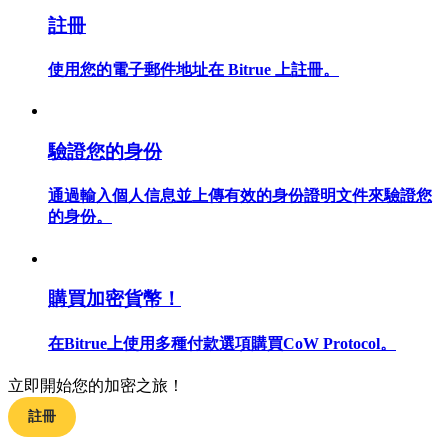
註冊
使用您的電子郵件地址在 Bitrue 上註冊。
合約指南
合約功能使用指南
驗證您的身份
通過輸入個人信息並上傳有效的身份證明文件來驗證您
的身份。
購買加密貨幣！
在Bitrue上使用多種付款選項購買CoW Protocol。
交易策略
學習如何保持盈利
立即開始您的加密之旅！
註冊