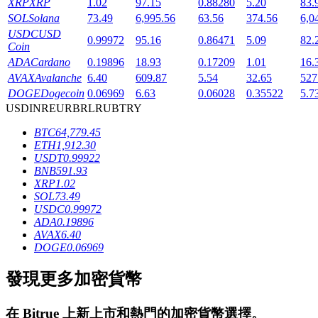
XRP
XRP
1.02
97.15
0.88280
5.20
83.
SOL
Solana
73.49
6,995.56
63.56
374.56
6,0
USDC
USD
0.99972
95.16
0.86471
5.09
82.
Coin
ADA
Cardano
0.19896
18.93
0.17209
1.01
16.
AVAX
Avalanche
6.40
609.87
5.54
32.65
527
DOGE
Dogecoin
0.06969
6.63
0.06028
0.35522
5.7
鎖倉BTR
USD
INR
EUR
BRL
RUB
TRY
BTC
64,779.45
輕鬆獲得多重福利
ETH
1,912.30
USDT
0.99922
BNB
591.93
XRP
1.02
SOL
73.49
USDC
0.99972
ADA
0.19896
AVAX
6.40
DOGE
0.06969
發現更多加密貨幣
借貸寶
借貸數字貨幣，及時且安全的服務
在
Bitrue
上新上市和熱門的加密貨幣選擇。