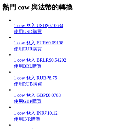
熱門 cow 與法幣的轉換
1
cow
兌入
USD
$
0.10634
理財
使用USD購買
1
cow
兌入
EUR
€
0.09198
使用EUR購買
1
cow
兌入
BRL
R$
0.54202
使用BRL購買
1
cow
兌入
RUB
₽
8.75
使用RUB購買
增值寶
1
cow
兌入
GBP
£
0.0788
使用GBP購買
使您的資產穩定增值
1
cow
兌入
INR
₹
10.12
使用INR購買