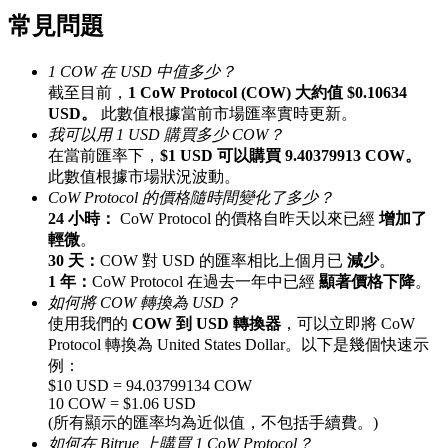
常見問題
最高達65%佣金！
1 COW 在 USD 中值多少？
截至目前，
1 CoW Protocol (COW) 大約值 $0.10634
USD。
此數值根據當前市場匯率實時更新。
我可以用 1 USD 購買多少 COW？
在當前匯率下，
$1 USD 可以購買 9.40379913 COW。
此數值根據市場狀況波動。
CoW Protocol 的價格隨時間變化了多少？
24 小時：
CoW Protocol 的價格自昨天以來已經
增加了
邀请好友
輕微
。
30 天：
COW 對 USD 的匯率相比上個月已
減少
。
邀請朋友獲得現金獎勵
1 年：
CoW Protocol 在過去一年中已經
顯著價格下降
。
如何將 COW 轉換為 USD？
使用我們的
COW 到 USD 轉換器
，可以立即將 CoW
Protocol 轉換為 United States Dollar。以下是幾個快速示
例：
$10 USD = 94.03799134 COW
10 COW = $1.06 USD
(所有顯示的匯率均為近似值，不包括手續費。)
BTC 專享獎勵
如何在 Bitrue 上購買 1 CoW Protocol？