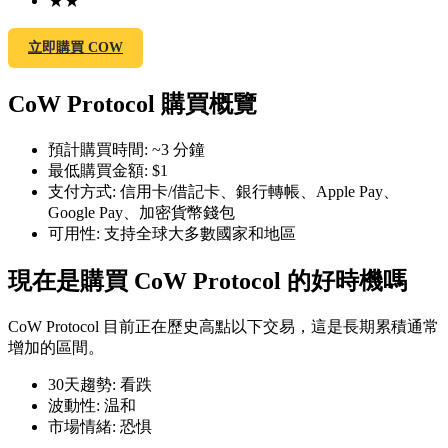
★
★
立即購買 COW
CoW Protocol 購買概覽
幣本位永續
預計購買時間
:
~3 分鐘
以數字貨幣為保證金的永續合約
最低購買金額
:
$1
支付方式
:
信用卡/借記卡、銀行轉帳、Apple Pay、
Google Pay、加密貨幣錢包
TradFi
可用性
:
支持全球大多數國家和地區
美股、外匯、貴金屬及大宗商品衍生性商品
現在是購買 CoW Protocol 的好時機嗎
CoW Protocol 目前正在歷史高點以下交易，這是長期累積通常
增加的區間。
30天趨勢
:
看跌
波動性
:
温和
市場情緒
:
恐惧