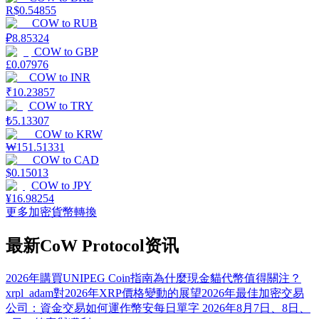
R$
0.54855
COW
to
RUB
₽
8.85324
COW
to
GBP
£
0.07976
COW
to
INR
₹
10.23857
COW
to
TRY
₺
5.13307
COW
to
KRW
₩
151.51331
COW
to
CAD
$
0.15013
COW
to
JPY
¥
16.98254
更多加密貨幣轉換
最新CoW Protocol资讯
2026年購買UNIPEG Coin指南
為什麼現金貓代幣值得關注？
xrpl_adam對2026年XRP價格變動的展望
2026年最佳加密交易
公司：資金交易如何運作
幣安每日單字 2026年8月7日、8日、