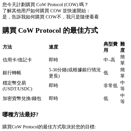
您今天計劃購買 CoW Protocol (COW) 嗎？
USDC永續
了解其他用戶如何購買 COW 並快速開始：
是，告訴我如何購買 COW
不，我只是隨便看看
多種以USDC結算的永續合約
購買 CoW Protocol 的最佳方式
典型費
難
方法
速度
用
度
簡
信用卡/借記卡
即時
中–高
單
5-30分鐘(或根據銀行情況
簡
銀行轉帳
低
更長)
單
跟單
中
穩定幣交易
即時
非常低
與頂尖交易專家同行
(USDT/USDC)
等
中
加密貨幣兌換/錢包
即時
低
等
哪種方法最好?
購買CoW Protocol的最佳方式取決於您的目標: