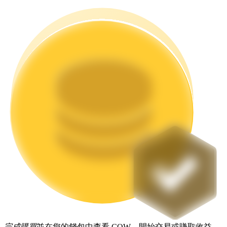
機槍池
一鍵質押鎖定高收益
Launchpool
活期質押獲得熱門資產
完成購買
並在您的錢包中查看 COW，開始交易或賺取收益。