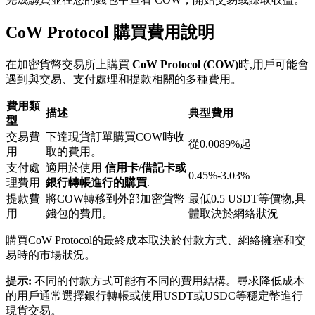
CoW Protocol 購買費用說明
在加密貨幣交易所上購買
CoW Protocol (COW)
時,用戶可能會
遇到與交易、支付處理和提款相關的多種費用。
鎖倉BTR
費用類
描述
典型費用
型
輕鬆獲得多重福利
交易費
下達現貨訂單購買COW時收
從0.0089%起
用
取的費用。
支付處
適用於使用
信用卡/借記卡或
0.45%-3.03%
理費用
銀行轉帳進行的購買
.
提款費
將COW轉移到外部加密貨幣
最低0.5 USDT等價物,具
用
錢包的費用。
體取決於網絡狀況
購買CoW Protocol的最終成本取決於付款方式、網絡擁塞和交
易時的市場狀況。
借貸寶
提示:
不同的付款方式可能有不同的費用結構。尋求降低成本
的用戶通常選擇銀行轉帳或使用USDT或USDC等穩定幣進行
借貸數字貨幣，及時且安全的服務
現貨交易。