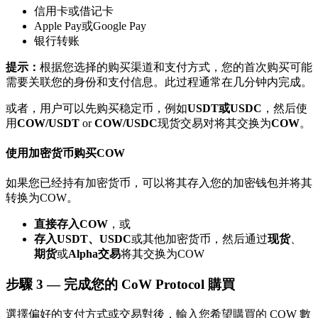
信用卡或借记卡
了解如何賺取穩定收入
Apple Pay或Google Pay
银行转账
Bitrue
AI
提示：
根据您选择的购买渠道和支付方式，您的首次购买可能
需要关联您的身份和支付信息。此过程通常在几分钟内完成。
或者，用户可以先购买稳定币，例如
USDT或USDC
，然后使
用
COW/USDT
or
COW/USDC
现货交易对将其交换为
COW
。
使用加密货币购买COW
合夥人計劃
如果您已经持有加密货币，可以将其存入您的加密钱包并将其
转换为COW。
直接存入COW
，或
存入USDT、USDC
或其他加密货币，然后通过
现货
、
期货
或
Alpha交易
将其交换为COW
步驟
3 —
完成您的 CoW Protocol 購買
Bitrue渠道合伙人
選擇偏好的支付方式或交易對後，輸入您希望購買的 COW 數