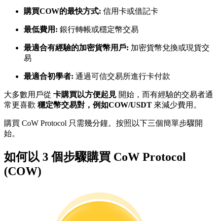
購買COW的最快方式:
信用卡或借記卡
最低費用:
銀行轉帳或穩定幣交易
成為跟單交易員
最適合有經驗的加密貨幣用戶:
加密貨幣兌換或現貨交
坐享盈利分成和跟單分傭
易
最適合初學者:
通過可信交易所進行卡付款
大多數用戶從
卡購買以方便起見
開始，而有經驗的交易者通
常更喜歡
穩定幣交易對，例如COW/USDT
來減少費用。
購買 CoW Protocol 只需幾分鐘。按照以下三個簡單步驟開
始。
合約資訊
如何以 3 個步驟購買 CoW Protocol
(COW)
包含交易情況等的大數據分析