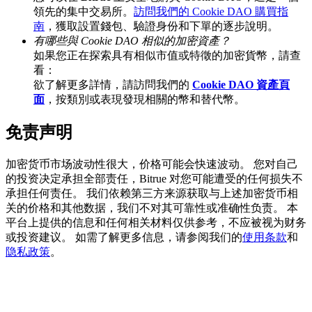
領先的集中交易所。
訪問我們的 Cookie DAO 購買指
南
，獲取設置錢包、驗證身份和下單的逐步說明。
有哪些與 Cookie DAO 相似的加密資產？
如果您正在探索具有相似市值或特徵的加密貨幣，請查
看：
充值CASHCAT & 赢取
欲了解更多詳情，請訪問我們的
Cookie DAO 資產頁
瓜分 500000 CASHCAT 獎池
面
，按類別或表現發現相關的幣和替代幣。
免责声明
BitMart 用戶遷移專享
加密货币市场波动性很大，价格可能会快速波动。 您对自己
的投资决定承担全部责任，Bitrue 对您可能遭受的任何损失不
註冊&交易贏 500,000 USDT
承担任何责任。 我们依赖第三方来源获取与上述加密货币相
关的价格和其他数据，我们不对其可靠性或准确性负责。 本
平台上提供的信息和任何相关材料仅供参考，不应被视为财务
或投资建议。 如需了解更多信息，请参阅我们的
使用条款
和
貴金屬財富季 · 交易巔峰賽
隐私政策
。
抽獎衝榜 · 贏33,333 USDT