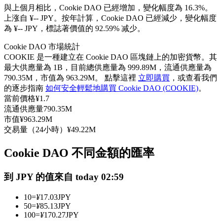
與上個月相比，Cookie DAO 已經增加，變化幅度為 16.3%。
USDC永續
上涨自 ¥-- JPY。
按年計算，Cookie DAO 已經減少，變化幅度
為 ¥-- JPY，標誌著價值的 92.59% 减少。
多種以USDC結算的永續合約
Cookie DAO 市場統計
COOKIE 是一種建立在 Cookie DAO 區塊鏈上的加密貨幣。其
最大供應量為 1B，目前總供應量為 999.89M，流通供應量為
790.35M，市值為 963.29M。 點擊這裡
立即購買
，或查看我們
的逐步指南
如何安全輕鬆地購買 Cookie DAO (COOKIE)
。
當前價格
¥
1.7
流通供應量
790.35M
市值
¥
963.29M
交易量（24小時）
¥
49.22M
跟單
與頂尖交易專家同行
Cookie DAO 不同金額的匯率
到 JPY 的值來自 today 02:59
10
=
¥
17.03
JPY
50
=
¥
85.13
JPY
100
=
¥
170.27
JPY