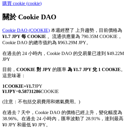
購買
cookie
(
cookie
)
關於 Cookie DAO
Cookie DAO (COOKIE)
本週經歷了 上升趨勢，目前價格為
幣本位永續
¥1.7 JPY 每 COOKIE
。流通供應量為 790.35M COOKIE，
Cookie DAO 的總市值約為 ¥963.29M JPY。
以數字貨幣為保證金的永續合約
在過去的 24 小時內，Cookie DAO 的交易量已達到 ¥49.22M
JPY
TradFi
目前，
COOKIE 對 JPY
的匯率
為 ¥1.7 JPY 兌 1 COOKIE
。
這意味著：
美股、外匯、貴金屬及大宗商品衍生性商品
1
COOKIE
=
¥
1.7
JPY
¥
1
JPY
=
0.58731286
COOKIE
(注意：不包括交易費用和燃氣費用。)
在過去 7 天中，Cookie DAO 的價格已經上升，變化幅度為
38.96%。
在過去 24 小時內，匯率波動了 28.91%，達到最高
¥0 JPY 和最低 ¥0 JPY。