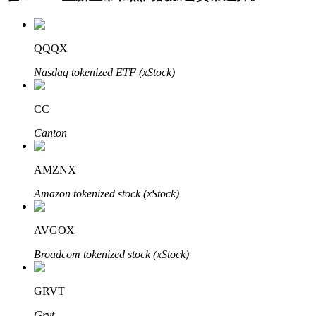
QQQX
Nasdaq tokenized ETF (xStock)
CC
Canton
定投理财
享受活期理財及長期收益
AMZNX
Amazon tokenized stock (xStock)
AVGOX
Broadcom tokenized stock (xStock)
GRVT
學習理財
Grvt