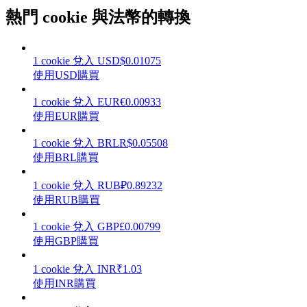
熱門 cookie 與法幣的轉換
1
cookie
兌入
USD
$
0.01075
理財
使用USD購買
1
cookie
兌入
EUR
€
0.00933
使用EUR購買
1
cookie
兌入
BRL
R$
0.05508
使用BRL購買
1
cookie
兌入
RUB
₽
0.89232
使用RUB購買
增值寶
1
cookie
兌入
GBP
£
0.00799
使用GBP購買
使您的資產穩定增值
1
cookie
兌入
INR
₹
1.03
使用INR購買