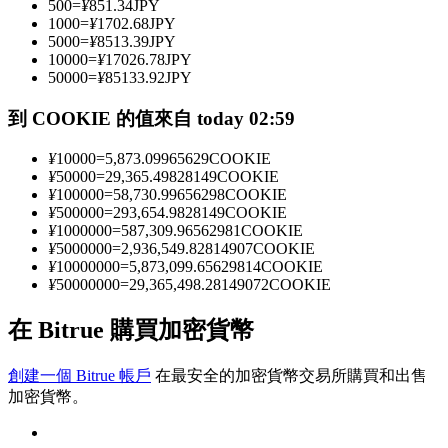
500
=
¥
851.34
JPY
1000
=
¥
1702.68
JPY
5000
=
¥
8513.39
JPY
10000
=
¥
17026.78
JPY
成為跟單交易員
50000
=
¥
85133.92
JPY
坐享盈利分成和跟單分傭
到 COOKIE 的值來自 today 02:59
¥
10000
=
5,873.09965629
COOKIE
¥
50000
=
29,365.49828149
COOKIE
¥
100000
=
58,730.99656298
COOKIE
¥
500000
=
293,654.9828149
COOKIE
¥
1000000
=
587,309.96562981
COOKIE
¥
5000000
=
2,936,549.82814907
COOKIE
¥
10000000
=
5,873,099.65629814
COOKIE
¥
50000000
=
29,365,498.28149072
COOKIE
合約資訊
在 Bitrue 購買加密貨幣
包含交易情況等的大數據分析
創建一個 Bitrue 帳戶
在最安全的加密貨幣交易所購買和出售
加密貨幣。