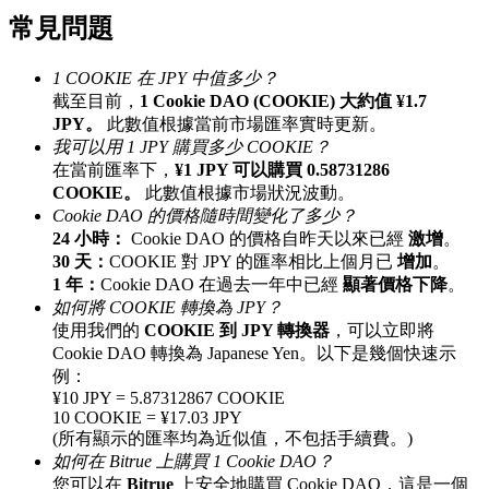
常見問題
最高達65%佣金！
1 COOKIE 在 JPY 中值多少？
截至目前，
1 Cookie DAO (COOKIE) 大約值 ¥1.7
JPY。
此數值根據當前市場匯率實時更新。
我可以用 1 JPY 購買多少 COOKIE？
在當前匯率下，
¥1 JPY 可以購買 0.58731286
COOKIE。
此數值根據市場狀況波動。
Cookie DAO 的價格隨時間變化了多少？
24 小時：
Cookie DAO 的價格自昨天以來已經
激增
。
邀请好友
30 天：
COOKIE 對 JPY 的匯率相比上個月已
增加
。
1 年：
Cookie DAO 在過去一年中已經
顯著價格下降
。
邀請朋友獲得現金獎勵
如何將 COOKIE 轉換為 JPY？
使用我們的
COOKIE 到 JPY 轉換器
，可以立即將
充值CASHCAT & 赢取
Cookie DAO 轉換為 Japanese Yen。以下是幾個快速示
例：
¥10 JPY = 5.87312867 COOKIE
10 COOKIE = ¥17.03 JPY
(所有顯示的匯率均為近似值，不包括手續費。)
如何在 Bitrue 上購買 1 Cookie DAO？
您可以在
Bitrue
上安全地購買 Cookie DAO，這是一個