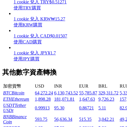
1
cookie
兌入
TRY
₺
0.51271
使用TRY購買
1
cookie
兌入
KRW
₩
15.27
使用KRW購買
機槍池
1
cookie
兌入
CAD
$
0.01507
使用CAD購買
一鍵質押鎖定高收益
1
cookie
兌入
JPY
¥
1.7
使用JPY購買
其他數字資產轉換
加密貨幣
USD
INR
EUR
BRL
RU
BTC
Bitcoin
64,272.24
6,130,743.52
55,785.87
329,311.72
5,3
ETH
Ethereum
1,898.28
181,071.81
1,647.63
9,726.23
157
Launchpool
USDT
Tether
0.99913
95.30
0.86721
5.11
82.
USDt
活期質押獲得熱門資產
BNB
Binance
593.75
56,636.34
515.35
3,042.21
49,
Coin