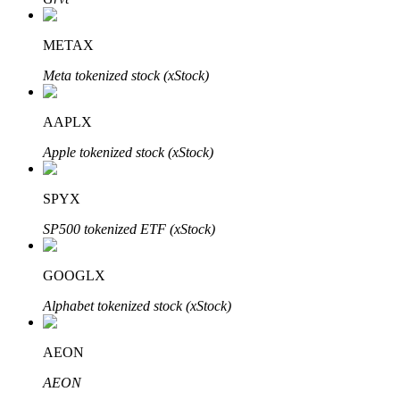
了解如何賺取穩定收入
METAX
Bitrue
AI
Meta tokenized stock (xStock)
AAPLX
Apple tokenized stock (xStock)
SPYX
合夥人計劃
SP500 tokenized ETF (xStock)
GOOGLX
Alphabet tokenized stock (xStock)
AEON
AEON
Bitrue渠道合伙人