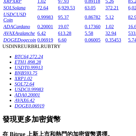
XRP
XRP
1.02
97.93
0.89118
5.26
85.
SOL
Solana
72.64
6,929.53
63.05
372.21
6,0
USDC
USD
0.99983
95.37
0.86782
5.12
82.
Coin
ADA
Cardano
0.20001
19.07
0.17360
1.02
16.
AVAX
Avalanche
6.42
613.28
5.58
32.94
533
DOGE
Dogecoin
0.06919
6.60
0.06005
0.35453
5.7
鎖倉BTR
USD
INR
EUR
BRL
RUB
TRY
BTC
64,272.24
輕鬆獲得多重福利
ETH
1,898.28
USDT
0.99913
BNB
593.75
XRP
1.02
SOL
72.64
USDC
0.99983
ADA
0.20001
AVAX
6.42
DOGE
0.06919
發現更多加密貨幣
借貸寶
借貸數字貨幣，及時且安全的服務
在
Bitrue
上新上市和熱門的加密貨幣選擇。