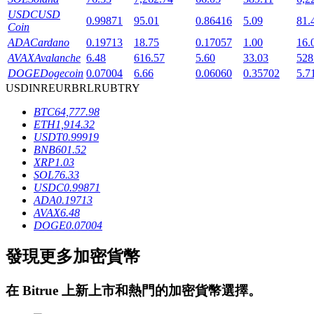
USDC
USD
0.99871
95.01
0.86416
5.09
81.
Coin
ADA
Cardano
0.19713
18.75
0.17057
1.00
16.
AVAX
Avalanche
6.48
616.57
5.60
33.03
528
DOGE
Dogecoin
0.07004
6.66
0.06060
0.35702
5.7
USD
INR
EUR
BRL
RUB
TRY
鎖倉BTR
BTC
64,777.98
ETH
1,914.32
輕鬆獲得多重福利
USDT
0.99919
BNB
601.52
XRP
1.03
SOL
76.33
USDC
0.99871
ADA
0.19713
AVAX
6.48
DOGE
0.07004
發現更多加密貨幣
借貸寶
在
Bitrue
上新上市和熱門的加密貨幣選擇。
借貸數字貨幣，及時且安全的服務