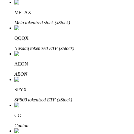
METAX
Meta tokenized stock (xStock)
QQQX
Nasdaq tokenized ETF (xStock)
定投理财
AEON
享受活期理財及長期收益
AEON
SPYX
SP500 tokenized ETF (xStock)
CC
Canton
學習理財