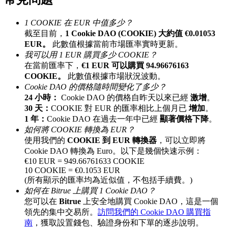
最高達65%佣金！
1 COOKIE 在 EUR 中值多少？
截至目前，
1 Cookie DAO (COOKIE) 大約值 €0.01053
EUR。
此數值根據當前市場匯率實時更新。
我可以用 1 EUR 購買多少 COOKIE？
在當前匯率下，
€1 EUR 可以購買 94.96676163
COOKIE。
此數值根據市場狀況波動。
Cookie DAO 的價格隨時間變化了多少？
24 小時：
Cookie DAO 的價格自昨天以來已經
激增
。
30 天：
COOKIE 對 EUR 的匯率相比上個月已
增加
。
邀请好友
1 年：
Cookie DAO 在過去一年中已經
顯著價格下降
。
如何將 COOKIE 轉換為 EUR？
邀請朋友獲得現金獎勵
使用我們的
COOKIE 到 EUR 轉換器
，可以立即將
Cookie DAO 轉換為 Euro。以下是幾個快速示例：
€10 EUR = 949.66761633 COOKIE
10 COOKIE = €0.1053 EUR
(所有顯示的匯率均為近似值，不包括手續費。)
如何在 Bitrue 上購買 1 Cookie DAO？
您可以在
Bitrue
上安全地購買 Cookie DAO，這是一個
領先的集中交易所。
訪問我們的 Cookie DAO 購買指
南
，獲取設置錢包、驗證身份和下單的逐步說明。
BTC 專享獎勵