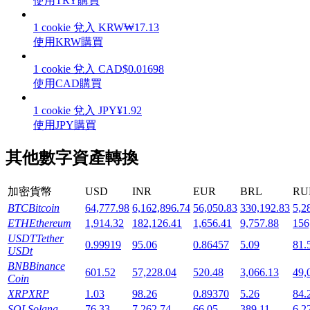
使用TRY購買
1
cookie
兌入
KRW
₩
17.13
使用KRW購買
1
cookie
兌入
CAD
$
0.01698
機槍池
使用CAD購買
一鍵質押鎖定高收益
1
cookie
兌入
JPY
¥
1.92
使用JPY購買
其他數字資產轉換
加密貨幣
USD
INR
EUR
BRL
RU
BTC
Bitcoin
64,777.98
6,162,896.74
56,050.83
330,192.83
5,2
ETH
Ethereum
1,914.32
182,126.41
1,656.41
9,757.88
156
USDT
Tether
0.99919
95.06
0.86457
5.09
81.
Launchpool
USDt
BNB
Binance
活期質押獲得熱門資產
601.52
57,228.04
520.48
3,066.13
49,
Coin
XRP
XRP
1.03
98.26
0.89370
5.26
84.
SOL
Solana
76.33
7,262.74
66.05
389.11
6,2