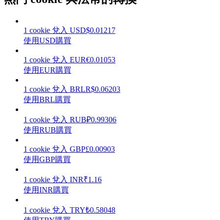
1
cookie
兌入
USD
$
0.01217
使用USD購買
理財
1
cookie
兌入
EUR
€
0.01053
使用EUR購買
1
cookie
兌入
BRL
R$
0.06203
使用BRL購買
1
cookie
兌入
RUB
₽
0.99306
使用RUB購買
1
cookie
兌入
GBP
£
0.00903
增值寶
使用GBP購買
使您的資產穩定增值
1
cookie
兌入
INR
₹
1.16
使用INR購買
1
cookie
兌入
TRY
₺
0.58048