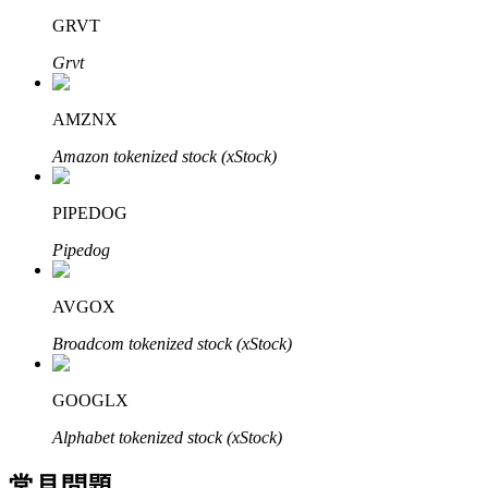
了解如何賺取穩定收入
GRVT
Grvt
Bitrue
AI
AMZNX
Amazon tokenized stock (xStock)
PIPEDOG
合夥人計劃
Pipedog
AVGOX
Broadcom tokenized stock (xStock)
GOOGLX
Alphabet tokenized stock (xStock)
Bitrue渠道合伙人
常見問題