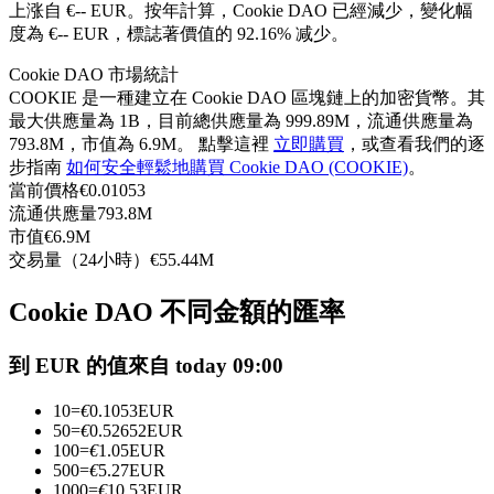
上涨自 €-- EUR。
按年計算，Cookie DAO 已經減少，變化幅
USDC永續
度為 €-- EUR，標誌著價值的 92.16% 减少。
多種以USDC結算的永續合約
Cookie DAO 市場統計
COOKIE 是一種建立在 Cookie DAO 區塊鏈上的加密貨幣。其
最大供應量為 1B，目前總供應量為 999.89M，流通供應量為
793.8M，市值為 6.9M。 點擊這裡
立即購買
，或查看我們的逐
步指南
如何安全輕鬆地購買 Cookie DAO (COOKIE)
。
當前價格
€
0.01053
流通供應量
793.8M
市值
€
6.9M
交易量（24小時）
€
55.44M
跟單
Cookie DAO 不同金額的匯率
與頂尖交易專家同行
到 EUR 的值來自 today 09:00
10
=
€
0.1053
EUR
50
=
€
0.52652
EUR
100
=
€
1.05
EUR
500
=
€
5.27
EUR
1000
=
€
10.53
EUR