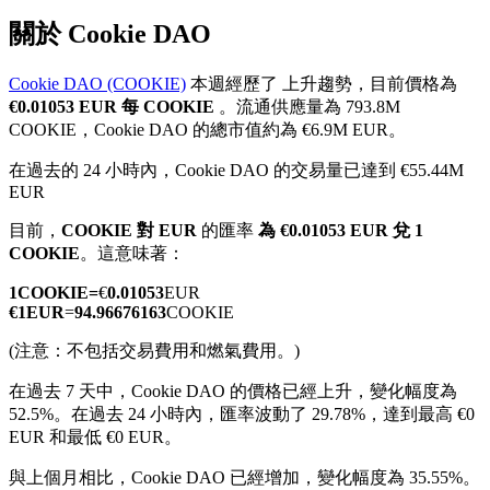
關於 Cookie DAO
Cookie DAO (COOKIE)
本週經歷了 上升趨勢，目前價格為
€0.01053 EUR 每 COOKIE
。流通供應量為 793.8M
幣本位永續
COOKIE，Cookie DAO 的總市值約為 €6.9M EUR。
以數字貨幣為保證金的永續合約
在過去的 24 小時內，Cookie DAO 的交易量已達到 €55.44M
EUR
目前，
COOKIE 對 EUR
的匯率
為 €0.01053 EUR 兌 1
TradFi
COOKIE
。這意味著：
美股、外匯、貴金屬及大宗商品衍生性商品
1
COOKIE
=
€
0.01053
EUR
€
1
EUR
=
94.96676163
COOKIE
(注意：不包括交易費用和燃氣費用。)
在過去 7 天中，Cookie DAO 的價格已經上升，變化幅度為
52.5%。
在過去 24 小時內，匯率波動了 29.78%，達到最高 €0
EUR 和最低 €0 EUR。
與上個月相比，Cookie DAO 已經增加，變化幅度為 35.55%。