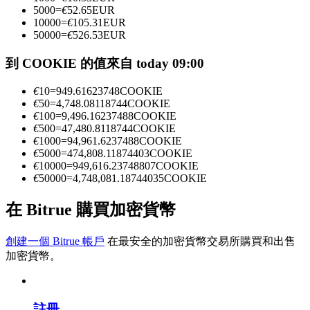
5000
=
€
52.65
EUR
10000
=
€
105.31
EUR
50000
=
€
526.53
EUR
成為跟單交易員
到 COOKIE 的值來自 today 09:00
坐享盈利分成和跟單分傭
€
10
=
949.61623748
COOKIE
€
50
=
4,748.08118744
COOKIE
€
100
=
9,496.16237488
COOKIE
€
500
=
47,480.8118744
COOKIE
€
1000
=
94,961.6237488
COOKIE
€
5000
=
474,808.11874403
COOKIE
€
10000
=
949,616.23748807
COOKIE
€
50000
=
4,748,081.18744035
COOKIE
在 Bitrue 購買加密貨幣
合約資訊
包含交易情況等的大數據分析
創建一個 Bitrue 帳戶
在最安全的加密貨幣交易所購買和出售
加密貨幣。
註冊