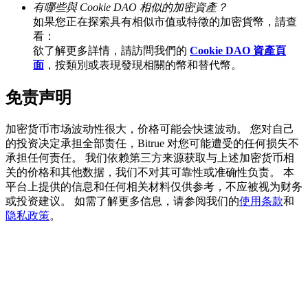
有哪些與 Cookie DAO 相似的加密資產？
如果您正在探索具有相似市值或特徵的加密貨幣，請查
看：
欲了解更多詳情，請訪問我們的
Cookie DAO 資產頁
BTC 專享獎勵
面
，按類別或表現發現相關的幣和替代幣。
充值並交易BTC瓜分 25,000 USDT 獎池！
免责声明
加密货币市场波动性很大，价格可能会快速波动。 您对自己
的投资决定承担全部责任，Bitrue 对您可能遭受的任何损失不
充值CASHCAT & 赢取
承担任何责任。 我们依赖第三方来源获取与上述加密货币相
瓜分 500000 CASHCAT 獎池
关的价格和其他数据，我们不对其可靠性或准确性负责。 本
平台上提供的信息和任何相关材料仅供参考，不应被视为财务
或投资建议。 如需了解更多信息，请参阅我们的
使用条款
和
隐私政策
。
BitMart 用戶遷移專享
註冊&交易贏 500,000 USDT