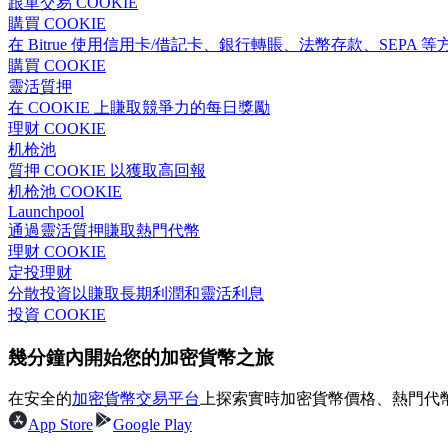
跟單交易 COOKIE
購買 COOKIE
在 Bitrue 使用信用卡/借記卡、銀行轉賬、法幣存款、SEPA 等方
購買 COOKIE
靈活質押
合約指南
在 COOKIE 上賺取競爭力的每日獎勵
理财 COOKIE
合約功能使用指南
机枪池
質押 COOKIE 以獲取高回報
机枪池 COOKIE
Launchpool
通過靈活質押賺取熱門代幣
理财 COOKIE
定投理财
分散投資以賺取長期利潤和靈活利息
投資 COOKIE
交易策略
幾分鐘內開始您的加密貨幣之旅
學習如何保持盈利
在安全的
加密貨幣交易平台
上探索實時加密貨幣價格、熱門代
App Store
Google Play