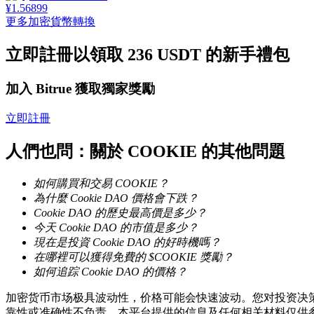
¥
1.56899
更多加密貨幣轉換
立即註冊以領取 236 USDT 的新手禮包
機槍池
加入 Bitrue 獲取獨家獎勵
一鍵質押鎖定高收益
立即註冊
人們也問：關於 COOKIE 的其他問題
如何購買和交易 COOKIE？
為什麼 Cookie DAO 價格會下跌？
Cookie DAO 的歷史最高價是多少？
今天 Cookie DAO 的市值是多少？
現在是投資 Cookie DAO 的好時機嗎？
Launchpool
在哪裡可以獲得免費的 $COOKIE 獎勵？
如何追踪 Cookie DAO 的價格？
活期質押獲得熱門資產
加密货币市场极具波动性，价格可能会快速波动。您对投资决策
靠性或准确性不负责。本平台提供的信息及任何相关材料仅供