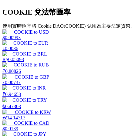
COOKIE 兌法幣匯率
使用實時匯率將 Cookie DAO(COOKIE) 兌換為主要法定貨幣。
COOKIE
to
USD
理財
$
0.00993
COOKIE
to
EUR
€
0.0086
COOKIE
to
BRL
R$
0.05093
COOKIE
to
RUB
₽
0.80826
COOKIE
to
GBP
£
0.00737
COOKIE
to
INR
₹
0.94653
增值寶
COOKIE
to
TRY
₺
0.47303
使您的資產穩定增值
COOKIE
to
KRW
₩
14.14717
COOKIE
to
CAD
$
0.0139
COOKIE
to
JPY