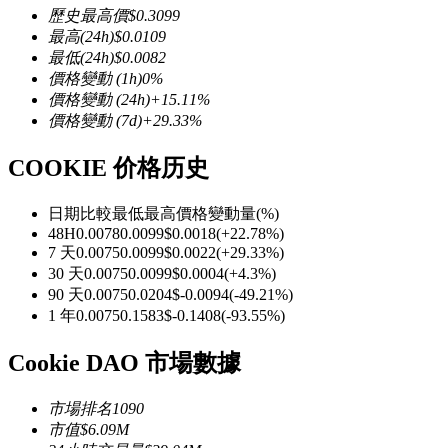
歷史最高價
$
0.3099
最高
(24h)
$
0.0109
最低
(24h)
$
0.0082
價格變動
(1h)
0
%
價格變動
(24h)
+
15.11
%
幣本位永續
價格變動
(7d)
+
29.33
%
以數字貨幣為保證金的永續合約
COOKIE 价格历史
日期比較
最低
最高
價格變動量
(%)
TradFi
48H
0.0078
0.0099
$
0.0018
(
+
22.78
%)
7 天
0.0075
0.0099
$
0.0022
(
+
29.33
%)
美股、外匯、貴金屬及大宗商品衍生性商品
30 天
0.0075
0.0099
$
0.0004
(
+
4.3
%)
90 天
0.0075
0.0204
$
-0.0094
(
-49.21
%)
1 年
0.0075
0.1583
$
-0.1408
(
-93.55
%)
Cookie DAO 市場數據
市場排名
1090
市值
$
6.09M