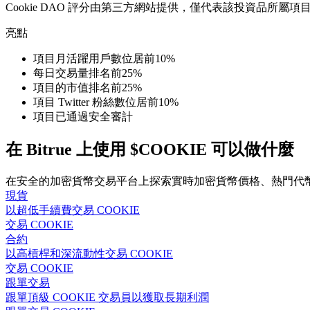
Cookie DAO
評分由第三方網站提供，僅代表該投資品所屬項
亮點
成為跟單交易員
項目月活躍用戶數位居前10%
坐享盈利分成和跟單分傭
每日交易量排名前25%
項目的市值排名前25%
項目 Twitter 粉絲數位居前10%
項目已通過安全審計
在 Bitrue 上使用 $COOKIE 可以做什麼
在安全的加密貨幣交易平台上探索實時加密貨幣價格、熱門代
現貨
以超低手續費交易 COOKIE
合約資訊
交易 COOKIE
包含交易情況等的大數據分析
合約
以高槓桿和深流動性交易 COOKIE
交易 COOKIE
跟單交易
跟單頂級 COOKIE 交易員以獲取長期利潤