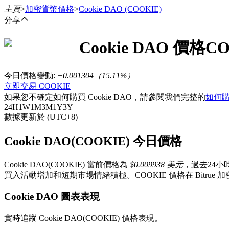
主頁
>
加密貨幣價格
>
Cookie DAO
(COOKIE)
分享
Cookie DAO
價格
CO
合約
今日價格變動
:
+0.001304
（
15.11
%）
立即交易 COOKIE
如果您不確定如何購買 Cookie DAO，請參閱我們完整的
如何購
24H
1W
1M
3M
1Y
3Y
數據更新於 (UTC+8)
Cookie DAO(COOKIE) 今日價格
Cookie DAO(COOKIE) 當前價格為
$0.009938 美元
，過去24小
USDT永續
買入活動增加和短期市場情緒積極。COOKIE 價格在 Bitr
多種以USDT結算的永續合約
Cookie DAO 圖表表現
實時追蹤 Cookie DAO(COOKIE) 價格表現。