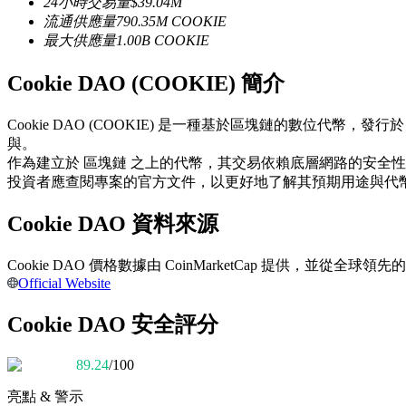
24小時交易量
$
39.04M
USDC永續
流通供應量
790.35M
COOKIE
最大供應量
1.00B
COOKIE
多種以USDC結算的永續合約
Cookie DAO (COOKIE) 簡介
Cookie DAO (COOKIE) 是一種基於區塊鏈的數位
與。
作為建立於 區塊鏈 之上的代幣，其交易依賴底層網路的安全
投資者應查閱專案的官方文件，以更好地了解其預期用途與代
Cookie DAO 資料來源
跟單
Cookie DAO 價格數據由 CoinMarketCap 提供，
與頂尖交易專家同行
Official Website
Cookie DAO 安全評分
89.24
/100
亮點 & 警示