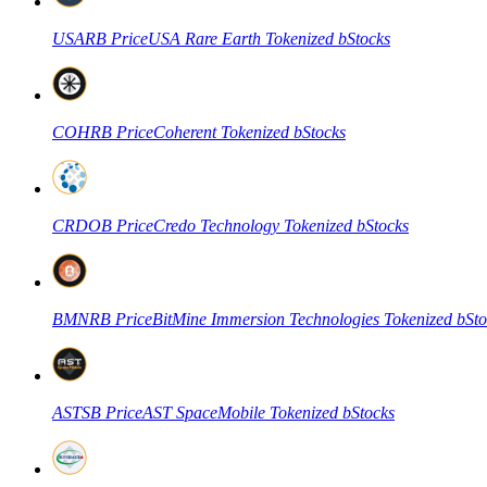
USARB
Price
USA Rare Earth Tokenized bStocks
幣本位永續
COHRB
Price
Coherent Tokenized bStocks
以數字貨幣為保證金的永續合約
CRDOB
Price
Credo Technology Tokenized bStocks
TradFi
美股、外匯、貴金屬及大宗商品衍生性商品
BMNRB
Price
BitMine Immersion Technologies Tokenized bSto
ASTSB
Price
AST SpaceMobile Tokenized bStocks