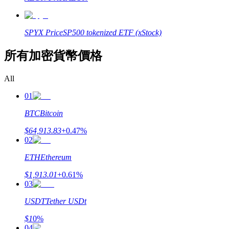
SPYX
Price
SP500 tokenized ETF (xStock)
合約指南
所有加密貨幣價格
合約功能使用指南
All
01
BTC
Bitcoin
$
64,913.83
+
0.47
%
02
ETH
Ethereum
$
1,913.01
+
0.61
%
交易策略
03
學習如何保持盈利
USDT
Tether USDt
$
1
0
%
04