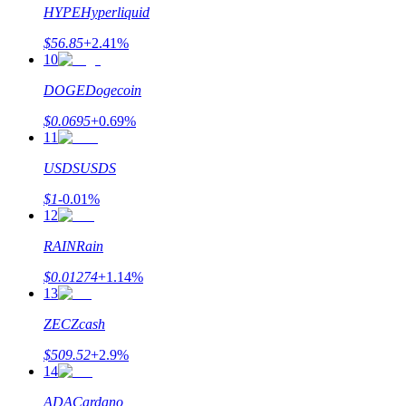
HYPE
Hyperliquid
$
56.85
+
2.41
%
10
DOGE
Dogecoin
機槍池
$
0.0695
+
0.69
%
一鍵質押鎖定高收益
11
USDS
USDS
$
1
-0.01
%
12
RAIN
Rain
$
0.01274
+
1.14
%
13
Launchpool
ZEC
Zcash
$
509.52
+
2.9
%
活期質押獲得熱門資產
14
ADA
Cardano