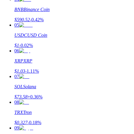
BNB
Binance Coin
$
590.52
-0.42
%
05
理財
USDC
USD Coin
$
1
-0.02
%
06
XRP
XRP
$
1.03
-1.11
%
07
SOL
Solana
增值寶
$
73.58
+
0.36
%
08
使您的資產穩定增值
TRX
Tron
$
0.327
-0.18
%
09