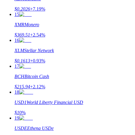
$
0.2026
+
7.19
%
15
XMR
Monero
$
369.51
+
2.54
%
16
鎖倉BTR
XLM
Stellar Network
輕鬆獲得多重福利
$
0.1613
+
0.93
%
17
BCH
Bitcoin Cash
$
215.94
+
2.12
%
18
USD1
World Liberty Financial USD
$
1
0
%
19
借貸寶
USDE
Ethena USDe
借貸數字貨幣，及時且安全的服務