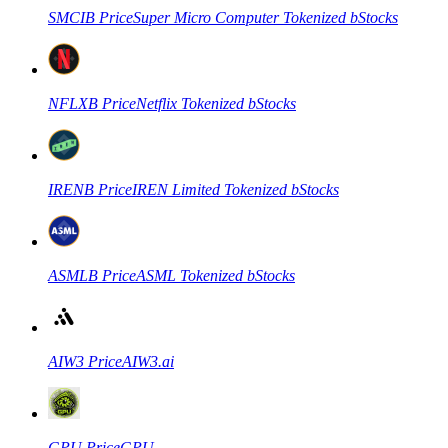
SMCIB
Price
Super Micro Computer Tokenized bStocks
USDC永續
多種以USDC結算的永續合約
NFLXB
Price
Netflix Tokenized bStocks
IRENB
Price
IREN Limited Tokenized bStocks
跟單
ASMLB
Price
ASML Tokenized bStocks
與頂尖交易專家同行
AIW3
Price
AIW3.ai
GPU
Price
GPU