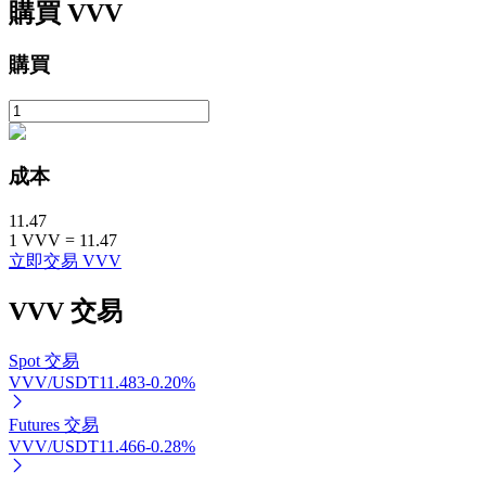
購買
VVV
購買
成本
定投理财
11.47
1
VVV
=
11.47
享受活期理財及長期收益
立即交易 VVV
VVV
交易
Spot 交易
VVV/USDT
11.483
-0.20
%
Futures 交易
VVV/USDT
11.466
-0.28
%
學習理財