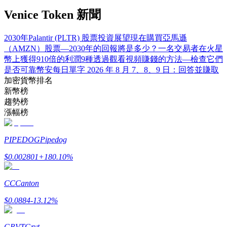
了解如何賺取穩定收入
Venice Token 新聞
Bitrue
AI
2030年Palantir (PLTR) 股票投資展望
現在購買亞馬遜
（AMZN）股票—2030年的回報將是多少？
一名交易者在火星
幣上獲得910倍的利潤
9種透過觀看視頻賺錢的方法—檢查它們
是否可靠
幣安每日單字 2026 年 8 月 7、8、9 日：回答並賺取
加密貨幣排名
新幣榜
趨勢榜
漲幅榜
合夥人計劃
PIPEDOG
Pipedog
$
0.002801
+
180.10
%
CC
Canton
$
0.0884
-13.12
%
Bitrue渠道合伙人
GRVT
Grvt