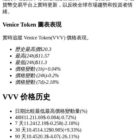
貨幣交易平台上實時更新，以反映全球市場趨勢和投資者情
緒。
Venice Token 圖表表現
幣本位永續
實時追蹤 Venice Token(VVV) 價格表現。
以數字貨幣為保證金的永續合約
歷史最高價
$
20.3
最高
(24h)
$
11.57
最低
(24h)
$
11.3
價格變動
(1h)
+
0.04
%
TradFi
價格變動
(24h)
-0.2
%
價格變動
(7d)
-2.18
%
美股、外匯、貴金屬及大宗商品衍生性商品
VVV 价格历史
日期比較
最低
最高
價格變動量
(%)
48H
11.2
11.69
$
-0.084
(
-0.72
%)
7 天
11.24
12.19
$
-0.258
(
-2.18
%)
30 天
10.45
14.12
$
0.985
(
+
9.33
%)
90 天
10.45
20.3
$
-4.07
(
-26.11
%)