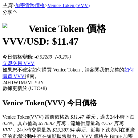
主頁
>
加密貨幣價格
>
Venice Token
(VVV)
分享
Venice Token
價格
合約
VVV
/USD: $
11.47
今日價格變動
:
-0.02289
（
-0.2
%）
立即交易 VVV
如果您不確定如何購買 Venice Token，請參閱我們完整的
如何
購買 VVV
指南。
24H
1W
1M
3M
1Y
3Y
數據更新於 (UTC+8)
USDT永續
Venice Token(VVV) 今日價格
多種以USDT結算的永續合約
Venice Token(VVV) 當前價格為
$11.47 美元
，過去24小時下跌
0.2%
。其市值為
$576.82 百萬
，流通供應量為
47.57 百萬
VVV
，24小時交易量為
$13,387.64 美元
。近期下跌表明在更廣
泛的市場波動中存在短期拋售壓力。VVV 價格在 Bitrue 加密