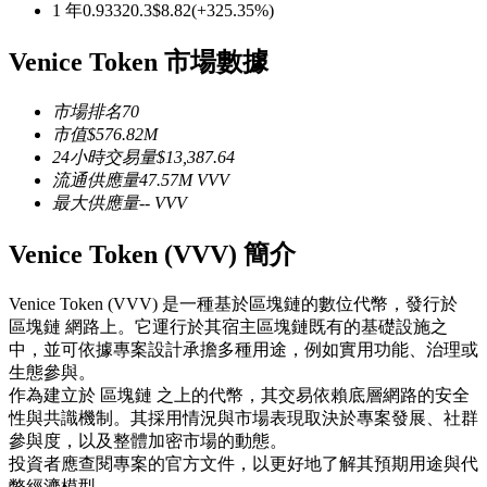
1 年
0.933
20.3
$
8.82
(
+
325.35
%)
USDC永續
Venice Token 市場數據
多種以USDC結算的永續合約
市場排名
70
市值
$
576.82M
24小時交易量
$
13,387.64
流通供應量
47.57M
VVV
最大供應量
--
VVV
Venice Token (VVV) 簡介
跟單
Venice Token (VVV) 是一種基於區塊鏈的數位代幣，發行於
區塊鏈 網路上。它運行於其宿主區塊鏈既有的基礎設施之
與頂尖交易專家同行
中，並可依據專案設計承擔多種用途，例如實用功能、治理或
生態參與。
作為建立於 區塊鏈 之上的代幣，其交易依賴底層網路的安全
性與共識機制。其採用情況與市場表現取決於專案發展、社群
參與度，以及整體加密市場的動態。
投資者應查閱專案的官方文件，以更好地了解其預期用途與代
幣經濟模型。