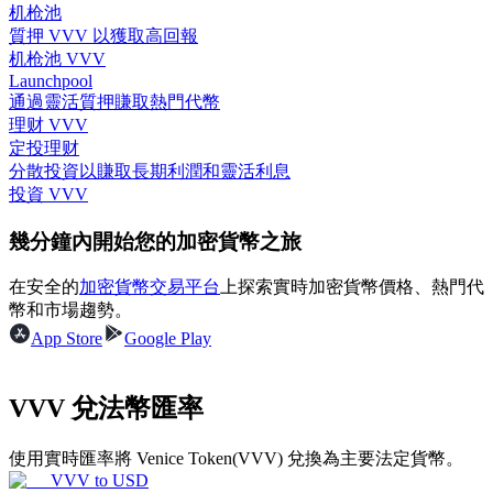
机枪池
質押 VVV 以獲取高回報
机枪池 VVV
Launchpool
通過靈活質押賺取熱門代幣
理財
理财 VVV
定投理财
分散投資以賺取長期利潤和靈活利息
投資 VVV
幾分鐘內開始您的加密貨幣之旅
在安全的
加密貨幣交易平台
上探索實時加密貨幣價格、熱門代
幣和市場趨勢。
App Store
Google Play
增值寶
使您的資產穩定增值
VVV 兌法幣匯率
使用實時匯率將 Venice Token(VVV) 兌換為主要法定貨幣。
VVV
to
USD