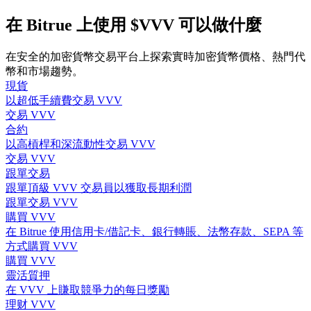
在 Bitrue 上使用 $VVV 可以做什麼
在安全的加密貨幣交易平台上探索實時加密貨幣價格、熱門代
幣和市場趨勢。
合約指南
現貨
合約功能使用指南
以超低手續費交易 VVV
交易 VVV
合約
以高槓桿和深流動性交易 VVV
交易 VVV
跟單交易
跟單頂級 VVV 交易員以獲取長期利潤
跟單交易 VVV
購買 VVV
在 Bitrue 使用信用卡/借記卡、銀行轉賬、法幣存款、SEPA 等
交易策略
方式購買 VVV
購買 VVV
學習如何保持盈利
靈活質押
在 VVV 上賺取競爭力的每日獎勵
理财 VVV