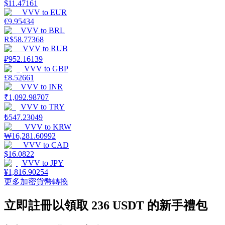
$
11.47161
VVV
to
EUR
€
9.95434
VVV
to
BRL
R$
58.77368
VVV
to
RUB
機槍池
₽
952.16139
VVV
to
GBP
一鍵質押鎖定高收益
£
8.52661
VVV
to
INR
₹
1,092.98707
VVV
to
TRY
₺
547.23049
VVV
to
KRW
₩
16,281.60992
VVV
to
CAD
$
16.0822
VVV
to
JPY
¥
1,816.90254
Launchpool
更多加密貨幣轉換
活期質押獲得熱門資產
立即註冊以領取 236 USDT 的新手禮包