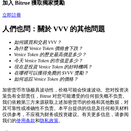
加入 Bitrue 獲取獨家獎勵
立即註冊
人們也問：關於 VVV 的其他問題
如何購買和交易 VVV？
鎖倉BTR
為什麼 Venice Token 價格會下跌？
Venice Token 的歷史最高價是多少？
輕鬆獲得多重福利
今天 Venice Token 的市值是多少？
現在是投資 Venice Token 的好時機嗎？
在哪裡可以獲得免費的 $VVV 獎勵？
如何追踪 Venice Token 的價格？
加密货币市场极具波动性，价格可能会快速波动。您对投资决
策负有全部责任，Bitrue 对您可能遭受的任何损失概不负责。
我们依赖第三方来源获取上述加密货币的价格和其他数据，对
其可靠性或准确性不负责。本平台提供的信息及任何相关材料
仅供参考，不应视为财务或投资建议。有关更多信息，请参阅
借貸寶
我们的
使用条款
和
隐私政策
。
借貸數字貨幣，及時且安全的服務