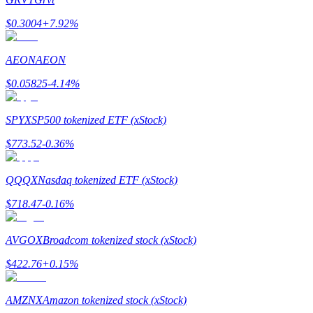
最高達65%佣金！
$
0.3004
+
7.92
%
AEON
AEON
$
0.05825
-4.14
%
SPYX
SP500 tokenized ETF (xStock)
$
773.52
-0.36
%
邀请好友
QQQX
Nasdaq tokenized ETF (xStock)
邀請朋友獲得現金獎勵
$
718.47
-0.16
%
充值CASHCAT & 赢取
AVGOX
Broadcom tokenized stock (xStock)
$
422.76
+
0.15
%
AMZNX
Amazon tokenized stock (xStock)