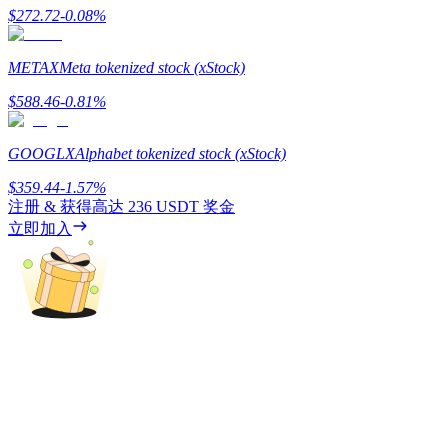
$
272.72
-0.08
%
METAX
Meta tokenized stock (xStock)
充值CASHCAT & 赢取
$
588.46
-0.81
%
瓜分 500000 CASHCAT 獎池
GOOGLX
Alphabet tokenized stock (xStock)
$
359.44
-1.57
%
注册 & 获得高达
236 USDT
奖金
BitMart 用戶遷移專享
立即加入
註冊&交易贏 500,000 USDT
貴金屬財富季 · 交易巔峰賽
抽獎衝榜 · 贏33,333 USDT