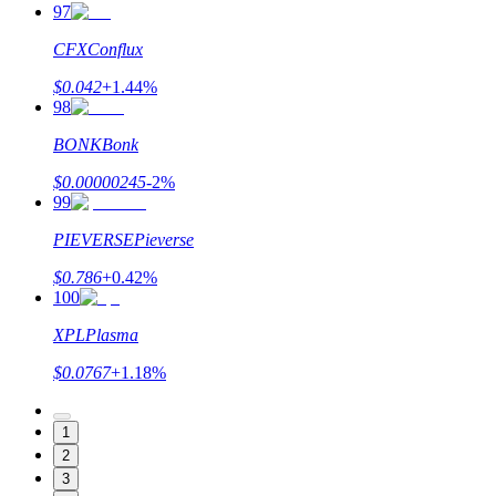
97
CFX
Conflux
$
0.042
+
1.44
%
98
BONK
Bonk
$
0.00000245
-2
%
99
PIEVERSE
Pieverse
$
0.786
+
0.42
%
100
XPL
Plasma
$
0.0767
+
1.18
%
1
2
3