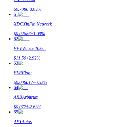
$
0.7086
-0.82
%
61
XDC
XinFin Network
$
0.02686
+
1.09
%
62
VVV
Venice Token
$
11.56
+
2.92
%
63
FLR
Flare
$
0.006017
+
0.53
%
64
ARB
Arbitrum
$
0.0775
-2.63
%
65
APT
Aptos