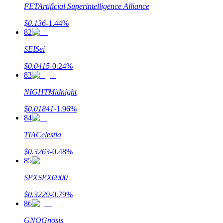
FET
Artificial Superintelligence Alliance
$
0.136
-1.44
%
82
SEI
Sei
$
0.0415
-0.24
%
83
NIGHT
Midnight
$
0.01841
-1.96
%
84
TIA
Celestia
$
0.3263
-0.48
%
85
SPX
SPX6900
$
0.3229
-0.79
%
86
GNO
Gnosis