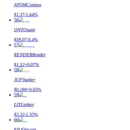
ATOM
Cosmos
$
1.37
-1.64
%
56
QNT
Quant
$
59.07
-0.4
%
57
RENDER
Render
$
1.32
+
0.07
%
58
JUP
Jupiter
$
0.184
+
0.65
%
59
LIT
Lighter
$
2.32
-1.35
%
60
FIL
Filecoin