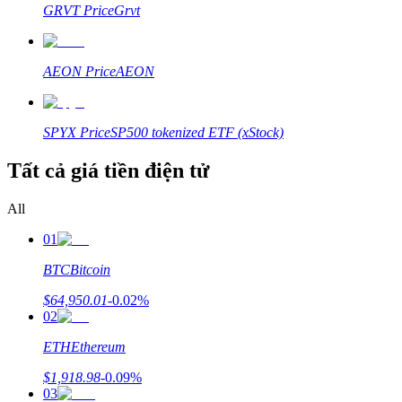
GRVT
Price
Grvt
Hướng dẫn
Hướng dẫn giao dịch Spot
AEON
Price
AEON
SPYX
Price
SP500 tokenized ETF (xStock)
Tất cả giá tiền điện tử
All
01
Chiến lược giao dịch
BTC
Bitcoin
Học cách duy trì lợi nhuận
$
64,950.01
-0.02
%
02
ETH
Ethereum
$
1,918.98
-0.09
%
03