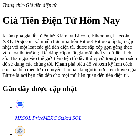
Trang chủ
>
Giá tiền điện tử
Giá Tiền Điện Tử Hôm Nay
Hợp đồng tương lai
Khám phá giá tiền điện tử: Kiểm tra Bitcoin, Ethereum, Litecoin,
XRP, Dogecoin và nhiều hơn nữa trên Bitrue! Bitrue giúp bạn cập
nhật với một loạt các giá tiền điện tử, được sắp xếp gọn gàng theo
vốn hóa thị trường. Dễ dàng cập nhật giá mới nhất và dữ liệu lịch
sử. Tham gia vào thế giới tiền điện tử đầy thú vị với trang danh sách
dễ sử dụng của chúng tôi. Khám phá biểu đồ và xem kỹ hơn cách
các loại tiền điện tử di chuyển. Dù bạn là người mới hay chuyên gia,
Bitrue là nơi bạn cần đến cho mọi thứ liên quan đến tiền điện tử.
Gần đây được cập nhật
USDT Futures
Futures sử dụng USDT làm tài sản thế chấp
MXSOL
Price
MEXC Staked SOL