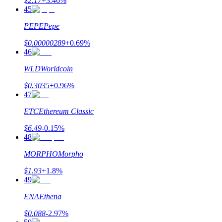
$
2.17
+
3.46
%
Đăng nhập
45
Đăng ký
PEPE
Pepe
$
0.00000289
+
0.69
%
46
WLD
Worldcoin
$
0.3035
+
0.96
%
47
Đăng nhập
Đăng ký
ETC
Ethereum Classic
$
6.49
-0.15
%
48
MORPHO
Morpho
$
1.93
+
1.8
%
49
Tải ứng dụng
ENA
Ethena
Bitrue
$
0.088
-2.97
%