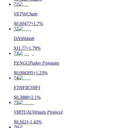
71
VET
VeChain
$
0.00477
+
1.7
%
72
DASH
dash
$
31.77
+
1.79
%
73
PENGU
Pudgy Penguins
$
0.006305
+
1.23
%
74
ETHFI
ETHFI
$
0.3888
+
2.1
%
75
VIRTUAL
Virtuals Protocol
$
0.5621
-1.42
%
76