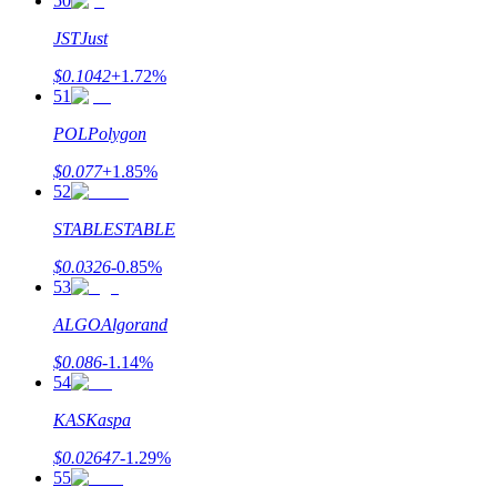
50
JST
Just
$
0.1042
+
1.72
%
51
Việt
POL
Polygon
$
0.077
+
1.85
%
52
STABLE
STABLE
$
0.0326
-0.85
%
53
ALGO
Algorand
$
0.086
-1.14
%
54
KAS
Kaspa
$
0.02647
-1.29
%
55