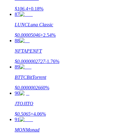
$
106.4
+
0.18
%
87
LUNC
Luna Classic
$
0.00005046
+
2.54
%
88
NFT
APENFT
$
0.0000002727
-1.76
%
89
BTTC
BitTorrent
$
0.000000266
0
%
90
JTO
JITO
$
0.5065
+
4.06
%
91
MON
Monad