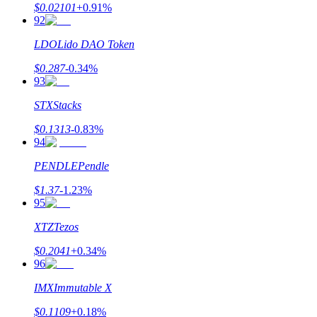
$
0.02101
+
0.91
%
92
LDO
Lido DAO Token
$
0.287
-0.34
%
93
STX
Stacks
$
0.1313
-0.83
%
94
PENDLE
Pendle
$
1.37
-1.23
%
95
XTZ
Tezos
$
0.2041
+
0.34
%
96
IMX
Immutable X
$
0.1109
+
0.18
%