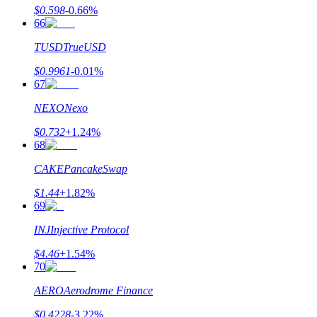
$
0.598
-0.66
%
66
TUSD
TrueUSD
$
0.9961
-0.01
%
67
NEXO
Nexo
$
0.732
+
1.24
%
68
CAKE
PancakeSwap
$
1.44
+
1.82
%
69
INJ
Injective Protocol
$
4.46
+
1.54
%
70
AERO
Aerodrome Finance
$
0.4228
-3.22
%