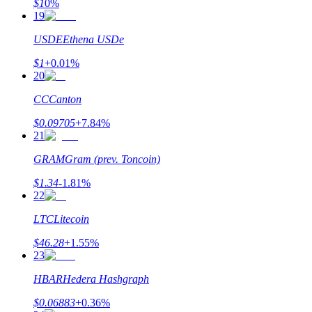
$
1
0
%
19
USDE
Ethena USDe
$
1
+
0.01
%
Đầu tư cố định và quản lý tài chính
20
Tận hưởng việc quản lý tài chính hiện tại và thu nhập lâu dài
CC
Canton
$
0.09705
+
7.84
%
21
GRAM
Gram (prev. Toncoin)
$
1.34
-1.81
%
22
LTC
Litecoin
Staking 101
$
46.28
+
1.55
%
Tìm hiểu về kiếm thu nhập thụ động
23
Bitrue
AI
HBAR
Hedera Hashgraph
$
0.06883
+
0.36
%