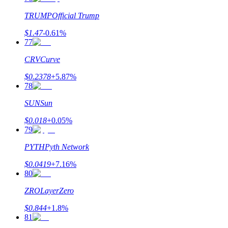
TRUMP
Official Trump
$
1.47
-0.61
%
77
CRV
Curve
$
0.2378
+
5.87
%
78
SUN
Sun
$
0.018
+
0.05
%
79
PYTH
Pyth Network
$
0.0419
+
7.16
%
80
ZRO
LayerZero
$
0.844
+
1.8
%
81