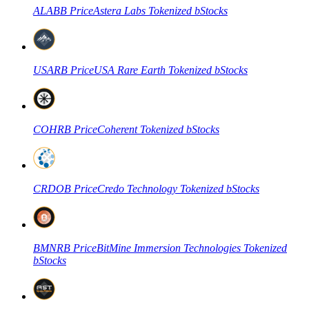
ALABB
Price
Astera Labs Tokenized bStocks
COIN-M Futures
USARB
Price
USA Rare Earth Tokenized bStocks
Futures sử dụng token làm tài sản thế chấp
COHRB
Price
Coherent Tokenized bStocks
TradFi
Phái sinh cổ phiếu, ngoại hối, kim loại quý và hàng hóa
CRDOB
Price
Credo Technology Tokenized bStocks
BMNRB
Price
BitMine Immersion Technologies Tokenized
bStocks
USDC Futures vĩnh cửu