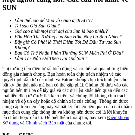
SUN
Khóa BTR
Làm thế nào để Mua và Giao dịch SUN?
Tại sao Giá Sun Giảm?
Đầu tư độc quyền cho người nắm giữ BTR
Giá cao nhất mọi thời đại của Sun là bao nhiêu?
Vốn Hóa Thị Trường của Sun Hôm Nay Là Bao Nhiêu?
Bây giờ Có Phải là Thởi Điểm Tốt Để Đầu Tư vào Sun
Không?
Bạn Có Thể Nhận Phần Thưởng SUN Miễn Phí Ở Đâu?
Làm Thế Nào Để Theo Dõi Giá Sun?
Thị trường tiền điện tử rất biến động và có thể trải qua những biến
động giá nhanh chóng. Bạn hoàn toàn chịu trách nhiệm về các
quyết định đầu tư của mình và Bitrue không chịu trách nhiệm cho
bất kỳ tổn thất nào mà bạn có thể gặp phải. Chúng tôi dựa vào các
nguồn bên thứ ba để lấy giá và các dữ liệu khác liên quan đến các
Khoản vay
loại tiền điện tử được liệt kê ở trên, và chúng tôi không chịu trách
nhiệm về độ tin cậy hoặc độ chính xác của chúng. Thông tin được
Dịch vụ vay được hỗ trợ bằng tiền điện tử
cung cấp trên nền tảng này và bất kỳ tài liệu liên quan nào chỉ nhằm
mục đích cung cấp thông tin và không nên được coi là lời khuyên
tài chính hoặc đầu tư. Để biết thêm thông tin, hãy xem
Điều khoản
Sử dụng
và
Chính sách Bảo mật
của chúng tôi.