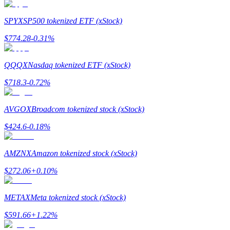
SPYX
SP500 tokenized ETF (xStock)
$
774.28
-0.31
%
Giới thiệu
QQQX
Nasdaq tokenized ETF (xStock)
Mời một người bạn để nhận phần thưởng tiền mặt
$
718.3
-0.72
%
Deposit CASHCAT & Win
AVGOX
Broadcom tokenized stock (xStock)
$
424.6
-0.18
%
AMZNX
Amazon tokenized stock (xStock)
$
272.06
+
0.10
%
METAX
Meta tokenized stock (xStock)
$
591.66
+
1.22
%
Deposit CASHCAT & Win