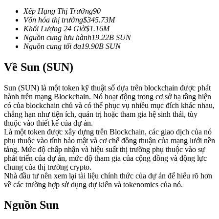
Futures sử dụng USDC làm tài sản thế chấp
Xếp Hạng Thị Trường
90
Vốn hóa thị trường
$
345.73M
Khối Lượng 24 Giờ
$
1.16M
Nguồn cung lưu hành
19.22B
SUN
Nguồn cung tối đa
19.90B
SUN
Về Sun (SUN)
Sun (SUN) là một token kỹ thuật số dựa trên blockchain được phát
hành trên mạng Blockchain. Nó hoạt động trong cơ sở hạ tầng hiện
có của blockchain chủ và có thể phục vụ nhiều mục đích khác nhau,
Sao chép Giao dịch
chẳng hạn như tiện ích, quản trị hoặc tham gia hệ sinh thái, tùy
thuộc vào thiết kế của dự án.
Tham gia cùng các nhà giao dịch hàng đầu
Là một token được xây dựng trên Blockchain, các giao dịch của nó
phụ thuộc vào tính bảo mật và cơ chế đồng thuận của mạng lưới nền
tảng. Mức độ chấp nhận và hiệu suất thị trường phụ thuộc vào sự
phát triển của dự án, mức độ tham gia của cộng đồng và động lực
chung của thị trường crypto.
Nhà đầu tư nên xem lại tài liệu chính thức của dự án để hiểu rõ hơn
về các trường hợp sử dụng dự kiến và tokenomics của nó.
Nguồn Sun