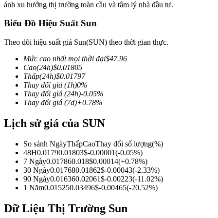
ánh xu hướng thị trường toàn cầu và tâm lý nhà đầu tư.
Biểu Đồ Hiệu Suất Sun
Theo dõi hiệu suất giá Sun(SUN) theo thời gian thực.
COIN-M Futures
Mức cao nhất mọi thời đại
$
47.96
Futures sử dụng token làm tài sản thế chấp
Cao
(24h)
$
0.01805
Thấp
(24h)
$
0.01797
Thay đổi giá
(1h)
0
%
Thay đổi giá
(24h)
-0.05
%
TradFi
Thay đổi giá
(7d)
+
0.78
%
Phái sinh cổ phiếu, ngoại hối, kim loại quý và hàng hóa
Lịch sử giá của SUN
So sánh Ngày
Thấp
Cao
Thay đổi số lượng
(%)
48H
0.0179
0.01803
$
-0.00001
(
-0.05
%)
7 Ngày
0.01786
0.018
$
0.00014
(
+
0.78
%)
30 Ngày
0.01768
0.01862
$
-0.00043
(
-2.33
%)
90 Ngày
0.01636
0.02061
$
-0.00223
(
-11.02
%)
1 Năm
0.01525
0.03496
$
-0.00465
(
-20.52
%)
Dữ Liệu Thị Trường Sun
USDC Futures vĩnh cửu