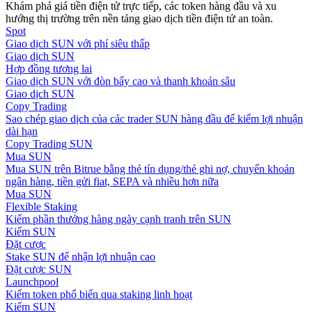
Khám phá giá tiền điện tử trực tiếp, các token hàng đầu và xu
hướng thị trường trên nền tảng giao dịch tiền điện tử an toàn.
Hướng dẫn
Spot
Giao dịch SUN với phí siêu thấp
Hướng dẫn giao dịch Spot
Giao dịch SUN
Hợp đồng tương lai
Giao dịch SUN với đòn bẩy cao và thanh khoản sâu
Giao dịch SUN
Copy Trading
Sao chép giao dịch của các trader SUN hàng đầu để kiếm lợi nhuận
dài hạn
Copy Trading SUN
Mua SUN
Mua SUN trên Bitrue bằng thẻ tín dụng/thẻ ghi nợ, chuyển khoản
ngân hàng, tiền gửi fiat, SEPA và nhiều hơn nữa
Mua SUN
Chiến lược giao dịch
Flexible Staking
Kiếm phần thưởng hàng ngày cạnh tranh trên SUN
Học cách duy trì lợi nhuận
Kiếm SUN
Đặt cược
Stake SUN để nhận lợi nhuận cao
Đặt cược SUN
Launchpool
Kiếm token phổ biến qua staking linh hoạt
Kiếm SUN