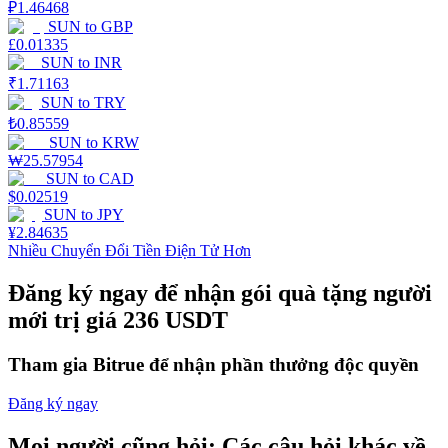
₽
1.46468
SUN
to
GBP
Staking
£
0.01335
SUN
to
INR
Lợi nhuận cao và truy cập ngay lập tức
₹
1.71163
SUN
to
TRY
₺
0.85559
SUN
to
KRW
₩
25.57954
SUN
to
CAD
$
0.02519
SUN
to
JPY
¥
2.84635
Nhiều Chuyển Đổi Tiền Điện Tử Hơn
Launchpool
Đăng ký ngay để nhận gói quà tặng người
Đặt cọc linh hoạt để kiếm được các token phổ biến.
mới trị giá 236 USDT
Tham gia Bitrue để nhận phần thưởng độc quyền
Đăng ký ngay
Mọi người cũng hỏi: Các câu hỏi khác về