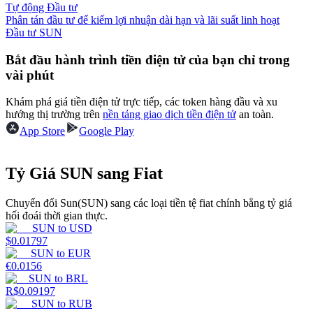
Tự động Đầu tư
Phân tán đầu tư để kiếm lợi nhuận dài hạn và lãi suất linh hoạt
Earn
Đầu tư SUN
Bắt đầu hành trình tiền điện tử của bạn chỉ trong
vài phút
Khám phá giá tiền điện tử trực tiếp, các token hàng đầu và xu
hướng thị trường trên
nền tảng giao dịch tiền điện tử
an toàn.
App Store
Google Play
Tỷ Giá SUN sang Fiat
Power Piggy
Làm cho tài sản của bạn tăng giá trị đều đặn
Chuyển đổi Sun(SUN) sang các loại tiền tệ fiat chính bằng tỷ giá
hối đoái thời gian thực.
SUN
to
USD
$
0.01797
SUN
to
EUR
€
0.0156
SUN
to
BRL
R$
0.09197
SUN
to
RUB