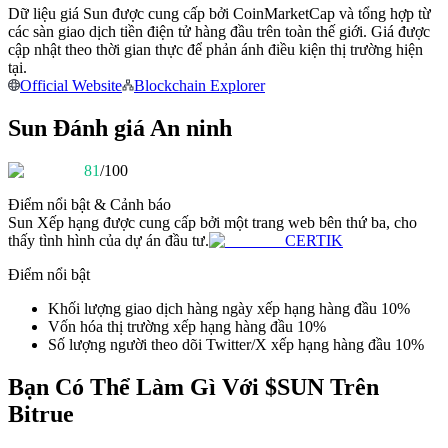
Dữ liệu giá Sun được cung cấp bởi CoinMarketCap và tổng hợp từ
Trở thành Nhà giao dịch Sao chép
các sàn giao dịch tiền điện tử hàng đầu trên toàn thế giới. Giá được
Tận hưởng chia sẻ lợi nhuận và hoa hồng giao dịch sao chép
cập nhật theo thời gian thực để phản ánh điều kiện thị trường hiện
tại.
Official Website
Blockchain Explorer
Sun Đánh giá An ninh
81
/100
Điểm nổi bật & Cảnh báo
Sun
Xếp hạng được cung cấp bởi một trang web bên thứ ba, cho
thấy tình hình của dự án đầu tư.
CERTIK
Thông tin
Điểm nổi bật
Phân tích dữ liệu lớn bao gồm thông tin giao dịch, v.v.
Khối lượng giao dịch hàng ngày xếp hạng hàng đầu 10%
Vốn hóa thị trường xếp hạng hàng đầu 10%
Số lượng người theo dõi Twitter/X xếp hạng hàng đầu 10%
Bạn Có Thể Làm Gì Với $SUN Trên
Bitrue