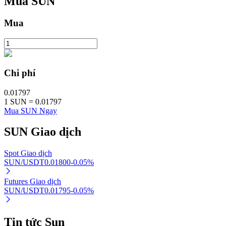
Mua
SUN
Mua
Đầu tư cố định và quản lý tài chính
Tận hưởng việc quản lý tài chính hiện tại và thu nhập lâu dài
Chi phí
0.01797
1
SUN
=
0.01797
Mua SUN Ngay
SUN
Giao dịch
Spot Giao dịch
SUN/USDT
0.01800
-0.05
%
Staking 101
Futures Giao dịch
Tìm hiểu về kiếm thu nhập thụ động
SUN/USDT
0.01795
-0.05
%
Bitrue
AI
Tin tức Sun