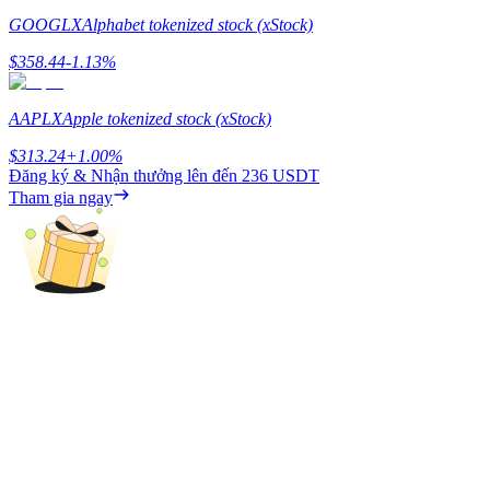
Share 500000 CASHCAT prize pool
GOOGLX
Alphabet tokenized stock (xStock)
$
358.44
-1.13
%
Exclusive for BitMart Users
AAPLX
Apple tokenized stock (xStock)
Register & Trade to Win 500,000 USDT
$
313.24
+
1.00
%
Đăng ký & Nhận thưởng lên đến
236 USDT
Tham gia ngay
Precious Metals Trading Carnival
Trade Gold & Silver · 33,333 USDT Bonus
USDT New User Exclusive 10% APR
USDT Flexible Staking | Daily Rewards