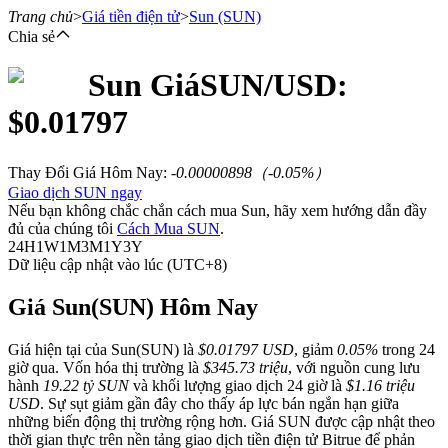
Trang chủ
>
Giá tiền điện tử
>
Sun
(SUN)
Chia sẻ
Sun
Giá
SUN
/USD:
Hợp đồng tương lai
$
0.01797
Thay Đổi Giá Hôm Nay
:
-0.00000898
（
-0.05
%）
Giao dịch SUN ngay
Nếu bạn không chắc chắn cách mua Sun, hãy xem hướng dẫn đầy
đủ của chúng tôi
Cách Mua SUN
.
24H
1W
1M
3M
1Y
3Y
Dữ liệu cập nhật vào lúc (UTC+8)
USDT Futures
Giá Sun(SUN) Hôm Nay
Futures sử dụng USDT làm tài sản thế chấp
Giá hiện tại của Sun(SUN) là
$0.01797 USD
, giảm
0.05%
trong 24
giờ qua. Vốn hóa thị trường là
$345.73 triệu
, với nguồn cung lưu
hành
19.22 tỷ SUN
và khối lượng giao dịch 24 giờ là
$1.16 triệu
USD
. Sự sụt giảm gần đây cho thấy áp lực bán ngắn hạn giữa
những biến động thị trường rộng hơn. Giá SUN được cập nhật theo
thời gian thực trên nền tảng giao dịch tiền điện tử Bitrue để phản