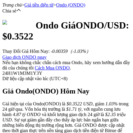
Trang chủ
>
Giá tiền điện tử
>
Ondo
(ONDO)
Chia sẻ
Ondo
Giá
ONDO
/USD:
Hợp đồng tương lai
$
0.3522
Thay Đổi Giá Hôm Nay
:
-0.00359
（
-1.03
%）
Giao dịch ONDO ngay
Nếu bạn không chắc chắn cách mua Ondo, hãy xem hướng dẫn đầy
đủ của chúng tôi
Cách Mua ONDO
.
24H
1W
1M
3M
1Y
3Y
Dữ liệu cập nhật vào lúc (UTC+8)
USDT Futures
Giá Ondo(ONDO) Hôm Nay
Futures sử dụng USDT làm tài sản thế chấp
Giá hiện tại của Ondo(ONDO) là
$0.3522 USD
, giảm
1.03%
trong
24 giờ qua. Vốn hóa thị trường là
$1.71 tỷ
, với nguồn cung lưu
hành
4.87 tỷ ONDO
và khối lượng giao dịch 24 giờ là
$2.35 triệu
USD
. Sự sụt giảm gần đây cho thấy áp lực bán ngắn hạn giữa
những biến động thị trường rộng hơn. Giá ONDO được cập nhật
theo thời gian thực trên nền tảng giao dịch tiền điện tử Bitrue để