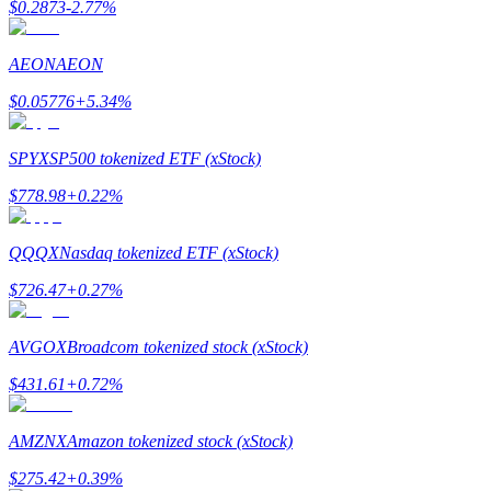
$
0.2873
-2.77
%
AEON
AEON
$
0.05776
+
5.34
%
Giới thiệu
SPYX
SP500 tokenized ETF (xStock)
Mời một người bạn để nhận phần thưởng tiền mặt
$
778.98
+
0.22
%
BTC Welcome Rewards
QQQX
Nasdaq tokenized ETF (xStock)
$
726.47
+
0.27
%
AVGOX
Broadcom tokenized stock (xStock)
$
431.61
+
0.72
%
AMZNX
Amazon tokenized stock (xStock)
BTC Welcome Rewards
$
275.42
+
0.39
%