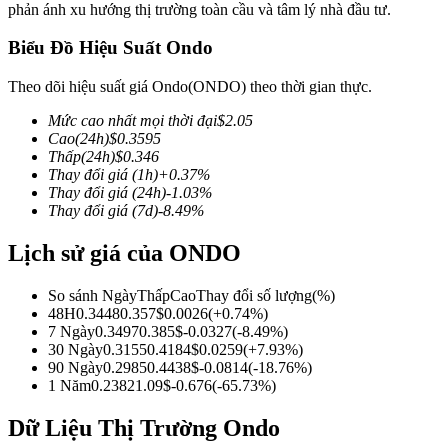
phản ánh xu hướng thị trường toàn cầu và tâm lý nhà đầu tư.
Biểu Đồ Hiệu Suất Ondo
Theo dõi hiệu suất giá Ondo(ONDO) theo thời gian thực.
COIN-M Futures
Mức cao nhất mọi thời đại
$
2.05
Futures sử dụng token làm tài sản thế chấp
Cao
(24h)
$
0.3595
Thấp
(24h)
$
0.346
Thay đổi giá
(1h)
+
0.37
%
Thay đổi giá
(24h)
-1.03
%
TradFi
Thay đổi giá
(7d)
-8.49
%
Phái sinh cổ phiếu, ngoại hối, kim loại quý và hàng hóa
Lịch sử giá của ONDO
So sánh Ngày
Thấp
Cao
Thay đổi số lượng
(%)
48H
0.3448
0.357
$
0.0026
(
+
0.74
%)
7 Ngày
0.3497
0.385
$
-0.0327
(
-8.49
%)
30 Ngày
0.3155
0.4184
$
0.0259
(
+
7.93
%)
90 Ngày
0.2985
0.4438
$
-0.0814
(
-18.76
%)
1 Năm
0.2382
1.09
$
-0.676
(
-65.73
%)
Dữ Liệu Thị Trường Ondo
USDC Futures vĩnh cửu