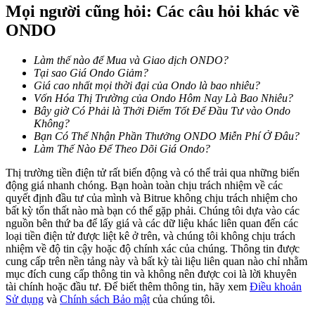
Mọi người cũng hỏi: Các câu hỏi khác về
ONDO
Khóa BTR
Làm thế nào để Mua và Giao dịch ONDO?
Đầu tư độc quyền cho người nắm giữ BTR
Tại sao Giá Ondo Giảm?
Giá cao nhất mọi thời đại của Ondo là bao nhiêu?
Vốn Hóa Thị Trường của Ondo Hôm Nay Là Bao Nhiêu?
Bây giờ Có Phải là Thởi Điểm Tốt Để Đầu Tư vào Ondo
Không?
Bạn Có Thể Nhận Phần Thưởng ONDO Miễn Phí Ở Đâu?
Làm Thế Nào Để Theo Dõi Giá Ondo?
Thị trường tiền điện tử rất biến động và có thể trải qua những biến
động giá nhanh chóng. Bạn hoàn toàn chịu trách nhiệm về các
quyết định đầu tư của mình và Bitrue không chịu trách nhiệm cho
bất kỳ tổn thất nào mà bạn có thể gặp phải. Chúng tôi dựa vào các
Khoản vay
nguồn bên thứ ba để lấy giá và các dữ liệu khác liên quan đến các
loại tiền điện tử được liệt kê ở trên, và chúng tôi không chịu trách
Dịch vụ vay được hỗ trợ bằng tiền điện tử
nhiệm về độ tin cậy hoặc độ chính xác của chúng. Thông tin được
cung cấp trên nền tảng này và bất kỳ tài liệu liên quan nào chỉ nhằm
mục đích cung cấp thông tin và không nên được coi là lời khuyên
tài chính hoặc đầu tư. Để biết thêm thông tin, hãy xem
Điều khoản
Sử dụng
và
Chính sách Bảo mật
của chúng tôi.