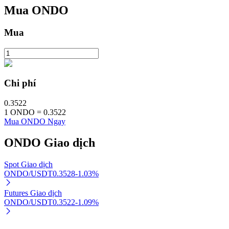
Mua
ONDO
Mua
Đầu tư cố định và quản lý tài chính
Tận hưởng việc quản lý tài chính hiện tại và thu nhập lâu dài
Chi phí
0.3522
1
ONDO
=
0.3522
Mua ONDO Ngay
ONDO
Giao dịch
Spot Giao dịch
Staking 101
ONDO/USDT
0.3528
-1.03
%
Tìm hiểu về kiếm thu nhập thụ động
Futures Giao dịch
ONDO/USDT
0.3522
-1.09
%
Bitrue
AI