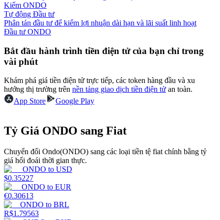
Kiếm ONDO
Tự động Đầu tư
Earn
Phân tán đầu tư để kiếm lợi nhuận dài hạn và lãi suất linh hoạt
Đầu tư ONDO
Bắt đầu hành trình tiền điện tử của bạn chỉ trong
vài phút
Khám phá giá tiền điện tử trực tiếp, các token hàng đầu và xu
hướng thị trường trên
nền tảng giao dịch tiền điện tử
an toàn.
App Store
Google Play
Power Piggy
Tỷ Giá ONDO sang Fiat
Làm cho tài sản của bạn tăng giá trị đều đặn
Chuyển đổi Ondo(ONDO) sang các loại tiền tệ fiat chính bằng tỷ
giá hối đoái thời gian thực.
ONDO
to
USD
$
0.35227
ONDO
to
EUR
€
0.30613
ONDO
to
BRL
R$
1.79563