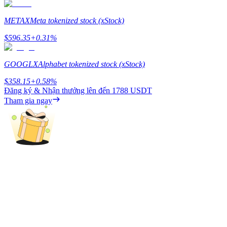
Deposit & Trade BTC to Share 25000 USDT prize pool!
METAX
Meta tokenized stock (xStock)
$
596.35
+
0.31
%
Deposit CASHCAT & Win
GOOGLX
Alphabet tokenized stock (xStock)
Share 500000 CASHCAT prize pool
$
358.15
+
0.58
%
Đăng ký & Nhận thưởng lên đến
1788 USDT
Tham gia ngay
Exclusive for BitMart Users
Register & Trade to Win 500,000 USDT
Precious Metals Trading Carnival
Trade Gold & Silver · 33,333 USDT Bonus