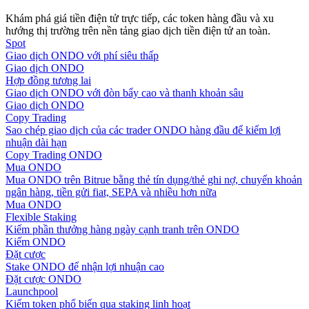
Khám phá giá tiền điện tử trực tiếp, các token hàng đầu và xu
Hướng dẫn
hướng thị trường trên nền tảng giao dịch tiền điện tử an toàn.
Spot
Hướng dẫn giao dịch Spot
Giao dịch ONDO với phí siêu thấp
Giao dịch ONDO
Hợp đồng tương lai
Giao dịch ONDO với đòn bẩy cao và thanh khoản sâu
Giao dịch ONDO
Copy Trading
Sao chép giao dịch của các trader ONDO hàng đầu để kiếm lợi
nhuận dài hạn
Copy Trading ONDO
Mua ONDO
Mua ONDO trên Bitrue bằng thẻ tín dụng/thẻ ghi nợ, chuyển khoản
ngân hàng, tiền gửi fiat, SEPA và nhiều hơn nữa
Chiến lược giao dịch
Mua ONDO
Flexible Staking
Học cách duy trì lợi nhuận
Kiếm phần thưởng hàng ngày cạnh tranh trên ONDO
Kiếm ONDO
Đặt cược
Stake ONDO để nhận lợi nhuận cao
Đặt cược ONDO
Launchpool
Kiếm token phổ biến qua staking linh hoạt