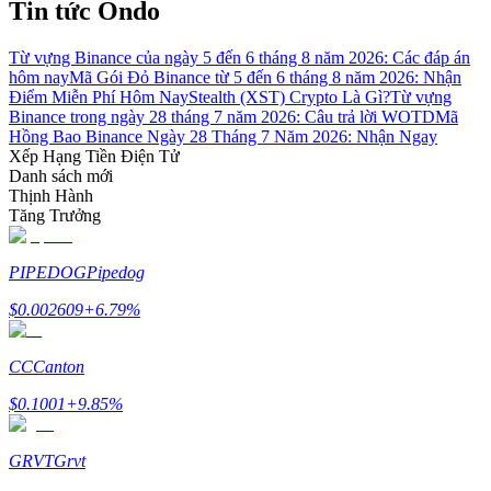
Tin tức Ondo
Từ vựng Binance của ngày 5 đến 6 tháng 8 năm 2026: Các đáp án
hôm nay
Mã Gói Đỏ Binance từ 5 đến 6 tháng 8 năm 2026: Nhận
Điểm Miễn Phí Hôm Nay
Stealth (XST) Crypto Là Gì?
Từ vựng
Binance trong ngày 28 tháng 7 năm 2026: Câu trả lời WOTD
Mã
Đối tác Bitrue
Hồng Bao Binance Ngày 28 Tháng 7 Năm 2026: Nhận Ngay
Xếp Hạng Tiền Điện Tử
Danh sách mới
Thịnh Hành
Tăng Trưởng
PIPEDOG
Pipedog
$
0.002609
+
6.79
%
Đối tác Bitrue
CC
Canton
Lên đến 65% hoa hồng!
$
0.1001
+
9.85
%
GRVT
Grvt