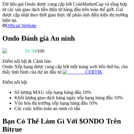
Dữ liệu giá Ondo được cung cấp bởi CoinMarketCap và tổng hợp
Trở thành Nhà giao dịch Sao chép
từ các sàn giao dịch tiền điện tử hàng đầu trên toàn thế giới. Giá
Tận hưởng chia sẻ lợi nhuận và hoa hồng giao dịch sao chép
được cập nhật theo thời gian thực để phản ánh điều kiện thị trường
hiện tại.
Official Website
Ondo Đánh giá An ninh
93.58
/100
Điểm nổi bật & Cảnh báo
Ondo
Xếp hạng được cung cấp bởi một trang web bên thứ ba, cho
thấy tình hình của dự án đầu tư.
CERTIK
Thông tin
Điểm nổi bật
Phân tích dữ liệu lớn bao gồm thông tin giao dịch, v.v.
Số lượng MAU xếp hạng hàng đầu 10%
Khối lượng giao dịch hàng ngày xếp hạng hàng đầu 10%
Vốn hóa thị trường xếp hạng hàng đầu 10%
Các cuộc kiểm toán an ninh có sẵn
Bạn Có Thể Làm Gì Với $ONDO Trên
Bitrue