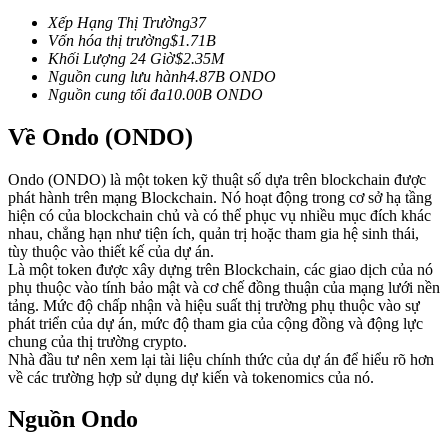
Futures sử dụng USDC làm tài sản thế chấp
Xếp Hạng Thị Trường
37
Vốn hóa thị trường
$
1.71B
Khối Lượng 24 Giờ
$
2.35M
Nguồn cung lưu hành
4.87B
ONDO
Nguồn cung tối đa
10.00B
ONDO
Về Ondo (ONDO)
Ondo (ONDO) là một token kỹ thuật số dựa trên blockchain được
phát hành trên mạng Blockchain. Nó hoạt động trong cơ sở hạ tầng
hiện có của blockchain chủ và có thể phục vụ nhiều mục đích khác
Sao chép Giao dịch
nhau, chẳng hạn như tiện ích, quản trị hoặc tham gia hệ sinh thái,
tùy thuộc vào thiết kế của dự án.
Tham gia cùng các nhà giao dịch hàng đầu
Là một token được xây dựng trên Blockchain, các giao dịch của nó
phụ thuộc vào tính bảo mật và cơ chế đồng thuận của mạng lưới nền
tảng. Mức độ chấp nhận và hiệu suất thị trường phụ thuộc vào sự
phát triển của dự án, mức độ tham gia của cộng đồng và động lực
chung của thị trường crypto.
Nhà đầu tư nên xem lại tài liệu chính thức của dự án để hiểu rõ hơn
về các trường hợp sử dụng dự kiến và tokenomics của nó.
Nguồn Ondo