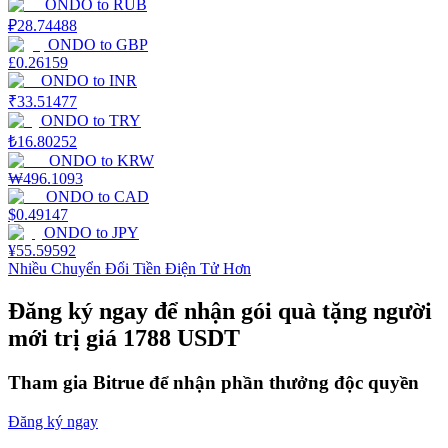
ONDO
to
RUB
₽
28.74488
Staking
ONDO
to
GBP
£
0.26159
Lợi nhuận cao và truy cập ngay lập tức
ONDO
to
INR
₹
33.51477
ONDO
to
TRY
₺
16.80252
ONDO
to
KRW
₩
496.1093
ONDO
to
CAD
$
0.49147
ONDO
to
JPY
¥
55.59592
Nhiều Chuyển Đổi Tiền Điện Tử Hơn
Launchpool
Đăng ký ngay để nhận gói quà tặng người
Đặt cọc linh hoạt để kiếm được các token phổ biến.
mới trị giá 1788 USDT
Tham gia Bitrue để nhận phần thưởng độc quyền
Đăng ký ngay