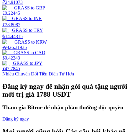
₽
24.91073
GRASS
to
GBP
Staking
£
0.22445
GRASS
to
INR
Lợi nhuận cao và truy cập ngay lập tức
₹
28.8087
GRASS
to
TRY
₺
14.44315
GRASS
to
KRW
₩
426.31935
GRASS
to
CAD
$
0.42243
GRASS
to
JPY
¥
47.7845
Nhiều Chuyển Đổi Tiền Điện Tử Hơn
Launchpool
Đăng ký ngay để nhận gói quà tặng người
Đặt cọc linh hoạt để kiếm được các token phổ biến.
mới trị giá 1788 USDT
Tham gia Bitrue để nhận phần thưởng độc quyền
Đăng ký ngay
Mọi người cũng hỏi: Các câu hỏi khác về