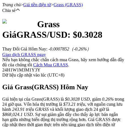
Trang chủ
>
Giá tiền điện tử
>
Grass
(GRASS)
Chia sẻ
Grass
Hợp đồng tương lai
Giá
GRASS
/USD: $
0.3028
Thay Đổi Giá Hôm Nay
:
-0.0007852
（
-0.26
%）
Giao dịch GRASS ngay
Nếu bạn không chắc chắn cách mua Grass, hãy xem hướng dẫn đầy
đủ của chúng tôi
Cách Mua GRASS
.
24H
1W
1M
3M
1Y
3Y
Dữ liệu cập nhật vào lúc (UTC+8)
USDT Futures
Giá Grass(GRASS) Hôm Nay
Futures sử dụng USDT làm tài sản thế chấp
Giá hiện tại của Grass(GRASS) là
$0.3028 USD
, giảm
0.26%
trong
24 giờ qua. Vốn hóa thị trường là
$73.21 triệu
, với nguồn cung lưu
hành
243.91 triệu GRASS
và khối lượng giao dịch 24 giờ là
$868,024.1 USD
. Sự sụt giảm gần đây cho thấy áp lực bán ngắn
hạn giữa những biến động thị trường rộng hơn. Giá GRASS được
cập nhật theo thời gian thực trên nền tảng giao dịch tiền điện tử