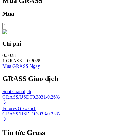
Mua
GRASS
Mua
Đầu tư cố định và quản lý tài chính
Tận hưởng việc quản lý tài chính hiện tại và thu nhập lâu dài
Chi phí
0.3028
1
GRASS
=
0.3028
Mua GRASS Ngay
GRASS
Giao dịch
Spot Giao dịch
GRASS/USDT
0.3031
-0.26
%
Staking 101
Futures Giao dịch
Tìm hiểu về kiếm thu nhập thụ động
GRASS/USDT
0.3033
-0.23
%
Bitrue
AI
Tin tức Grass