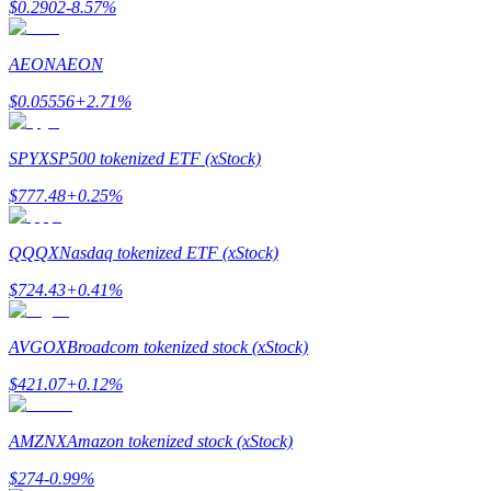
$
0.2902
-8.57
%
AEON
AEON
$
0.05556
+
2.71
%
Giới thiệu
SPYX
SP500 tokenized ETF (xStock)
Mời một người bạn để nhận phần thưởng tiền mặt
$
777.48
+
0.25
%
BTC Welcome Rewards
QQQX
Nasdaq tokenized ETF (xStock)
$
724.43
+
0.41
%
AVGOX
Broadcom tokenized stock (xStock)
$
421.07
+
0.12
%
AMZNX
Amazon tokenized stock (xStock)
BTC Welcome Rewards
$
274
-0.99
%