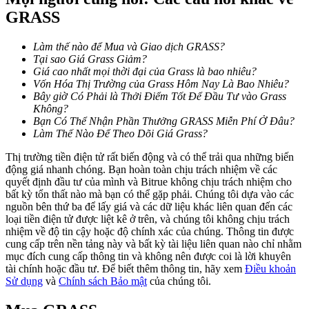
GRASS
Khóa BTR
Làm thế nào để Mua và Giao dịch GRASS?
Tại sao Giá Grass Giảm?
Đầu tư độc quyền cho người nắm giữ BTR
Giá cao nhất mọi thời đại của Grass là bao nhiêu?
Vốn Hóa Thị Trường của Grass Hôm Nay Là Bao Nhiêu?
Bây giờ Có Phải là Thởi Điểm Tốt Để Đầu Tư vào Grass
Không?
Bạn Có Thể Nhận Phần Thưởng GRASS Miễn Phí Ở Đâu?
Làm Thế Nào Để Theo Dõi Giá Grass?
Thị trường tiền điện tử rất biến động và có thể trải qua những biến
động giá nhanh chóng. Bạn hoàn toàn chịu trách nhiệm về các
quyết định đầu tư của mình và Bitrue không chịu trách nhiệm cho
bất kỳ tổn thất nào mà bạn có thể gặp phải. Chúng tôi dựa vào các
nguồn bên thứ ba để lấy giá và các dữ liệu khác liên quan đến các
Khoản vay
loại tiền điện tử được liệt kê ở trên, và chúng tôi không chịu trách
nhiệm về độ tin cậy hoặc độ chính xác của chúng. Thông tin được
Dịch vụ vay được hỗ trợ bằng tiền điện tử
cung cấp trên nền tảng này và bất kỳ tài liệu liên quan nào chỉ nhằm
mục đích cung cấp thông tin và không nên được coi là lời khuyên
tài chính hoặc đầu tư. Để biết thêm thông tin, hãy xem
Điều khoản
Sử dụng
và
Chính sách Bảo mật
của chúng tôi.