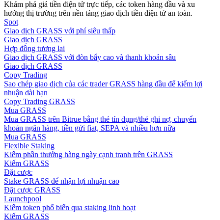
Khám phá giá tiền điện tử trực tiếp, các token hàng đầu và xu
hướng thị trường trên nền tảng giao dịch tiền điện tử an toàn.
Hướng dẫn
Spot
Giao dịch GRASS với phí siêu thấp
Hướng dẫn giao dịch Spot
Giao dịch GRASS
Hợp đồng tương lai
Giao dịch GRASS với đòn bẩy cao và thanh khoản sâu
Giao dịch GRASS
Copy Trading
Sao chép giao dịch của các trader GRASS hàng đầu để kiếm lợi
nhuận dài hạn
Copy Trading GRASS
Mua GRASS
Mua GRASS trên Bitrue bằng thẻ tín dụng/thẻ ghi nợ, chuyển
khoản ngân hàng, tiền gửi fiat, SEPA và nhiều hơn nữa
Mua GRASS
Chiến lược giao dịch
Flexible Staking
Kiếm phần thưởng hàng ngày cạnh tranh trên GRASS
Học cách duy trì lợi nhuận
Kiếm GRASS
Đặt cược
Stake GRASS để nhận lợi nhuận cao
Đặt cược GRASS
Launchpool
Kiếm token phổ biến qua staking linh hoạt
Kiếm GRASS