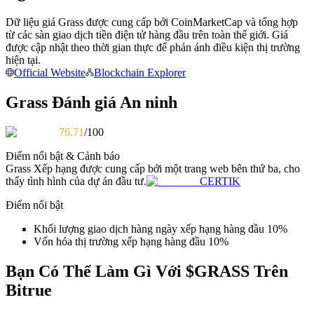
Trở thành Nhà giao dịch Sao chép
Dữ liệu giá Grass được cung cấp bởi CoinMarketCap và tổng hợp
Tận hưởng chia sẻ lợi nhuận và hoa hồng giao dịch sao chép
từ các sàn giao dịch tiền điện tử hàng đầu trên toàn thế giới. Giá
được cập nhật theo thời gian thực để phản ánh điều kiện thị trường
hiện tại.
Official Website
Blockchain Explorer
Grass Đánh giá An ninh
76.71
/100
Điểm nổi bật & Cảnh báo
Grass
Xếp hạng được cung cấp bởi một trang web bên thứ ba, cho
Thông tin
thấy tình hình của dự án đầu tư.
CERTIK
Phân tích dữ liệu lớn bao gồm thông tin giao dịch, v.v.
Điểm nổi bật
Khối lượng giao dịch hàng ngày xếp hạng hàng đầu 10%
Vốn hóa thị trường xếp hạng hàng đầu 10%
Bạn Có Thể Làm Gì Với $GRASS Trên
Bitrue