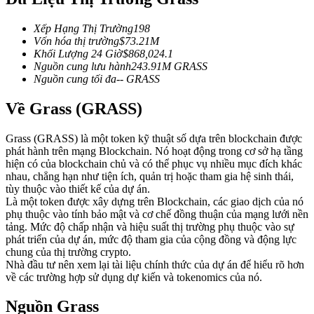
Futures sử dụng USDC làm tài sản thế chấp
Xếp Hạng Thị Trường
198
Vốn hóa thị trường
$
73.21M
Khối Lượng 24 Giờ
$
868,024.1
Nguồn cung lưu hành
243.91M
GRASS
Nguồn cung tối đa
--
GRASS
Về Grass (GRASS)
Grass (GRASS) là một token kỹ thuật số dựa trên blockchain được
phát hành trên mạng Blockchain. Nó hoạt động trong cơ sở hạ tầng
Sao chép Giao dịch
hiện có của blockchain chủ và có thể phục vụ nhiều mục đích khác
nhau, chẳng hạn như tiện ích, quản trị hoặc tham gia hệ sinh thái,
Tham gia cùng các nhà giao dịch hàng đầu
tùy thuộc vào thiết kế của dự án.
Là một token được xây dựng trên Blockchain, các giao dịch của nó
phụ thuộc vào tính bảo mật và cơ chế đồng thuận của mạng lưới nền
tảng. Mức độ chấp nhận và hiệu suất thị trường phụ thuộc vào sự
phát triển của dự án, mức độ tham gia của cộng đồng và động lực
chung của thị trường crypto.
Nhà đầu tư nên xem lại tài liệu chính thức của dự án để hiểu rõ hơn
về các trường hợp sử dụng dự kiến và tokenomics của nó.
Nguồn Grass