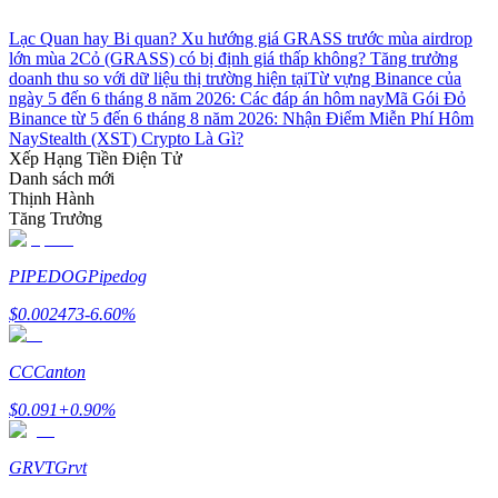
Lạc Quan hay Bi quan? Xu hướng giá GRASS trước mùa airdrop
lớn mùa 2
Cỏ (GRASS) có bị định giá thấp không? Tăng trưởng
doanh thu so với dữ liệu thị trường hiện tại
Từ vựng Binance của
ngày 5 đến 6 tháng 8 năm 2026: Các đáp án hôm nay
Mã Gói Đỏ
Binance từ 5 đến 6 tháng 8 năm 2026: Nhận Điểm Miễn Phí Hôm
Đối tác Bitrue
Nay
Stealth (XST) Crypto Là Gì?
Xếp Hạng Tiền Điện Tử
Danh sách mới
Thịnh Hành
Tăng Trưởng
PIPEDOG
Pipedog
$
0.002473
-6.60
%
Đối tác Bitrue
CC
Canton
Lên đến 65% hoa hồng!
$
0.091
+
0.90
%
GRVT
Grvt