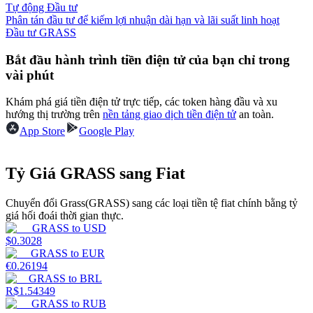
Tự động Đầu tư
Phân tán đầu tư để kiếm lợi nhuận dài hạn và lãi suất linh hoạt
Earn
Đầu tư GRASS
Bắt đầu hành trình tiền điện tử của bạn chỉ trong
vài phút
Khám phá giá tiền điện tử trực tiếp, các token hàng đầu và xu
hướng thị trường trên
nền tảng giao dịch tiền điện tử
an toàn.
App Store
Google Play
Tỷ Giá GRASS sang Fiat
Power Piggy
Làm cho tài sản của bạn tăng giá trị đều đặn
Chuyển đổi Grass(GRASS) sang các loại tiền tệ fiat chính bằng tỷ
giá hối đoái thời gian thực.
GRASS
to
USD
$
0.3028
GRASS
to
EUR
€
0.26194
GRASS
to
BRL
R$
1.54349
GRASS
to
RUB