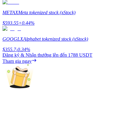
Deposit & Trade BTC to Share 25000 USDT prize pool!
METAX
Meta tokenized stock (xStock)
$
593.55
+
0.44
%
Deposit CASHCAT & Win
GOOGLX
Alphabet tokenized stock (xStock)
Share 500000 CASHCAT prize pool
$
355.7
-0.34
%
Đăng ký & Nhận thưởng lên đến
1788 USDT
Tham gia ngay
Exclusive for BitMart Users
Register & Trade to Win 500,000 USDT
Precious Metals Trading Carnival
Trade Gold & Silver · 33,333 USDT Bonus