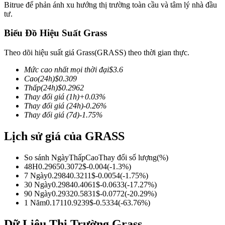
Bitrue để phản ánh xu hướng thị trường toàn cầu và tâm lý nhà đầu
tư.
Biểu Đồ Hiệu Suất Grass
COIN-M Futures
Theo dõi hiệu suất giá Grass(GRASS) theo thời gian thực.
Futures sử dụng token làm tài sản thế chấp
Mức cao nhất mọi thời đại
$
3.6
Cao
(24h)
$
0.309
Thấp
(24h)
$
0.2962
Thay đổi giá
(1h)
+
0.03
%
TradFi
Thay đổi giá
(24h)
-0.26
%
Thay đổi giá
(7d)
-1.75
%
Phái sinh cổ phiếu, ngoại hối, kim loại quý và hàng hóa
Lịch sử giá của GRASS
So sánh Ngày
Thấp
Cao
Thay đổi số lượng
(%)
48H
0.2965
0.3072
$
-0.004
(
-1.3
%)
7 Ngày
0.2984
0.3211
$
-0.0054
(
-1.75
%)
30 Ngày
0.2984
0.4061
$
-0.0633
(
-17.27
%)
90 Ngày
0.2932
0.5831
$
-0.0772
(
-20.29
%)
1 Năm
0.1711
0.9239
$
-0.5334
(
-63.76
%)
USDC Futures vĩnh cửu
Dữ Liệu Thị Trường Grass